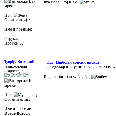
Ван
Ima istine u toj izjavi.
мреже
Пол:
Организација:
Име и презиме:
Струка:
Поруке: 57
Ђорђе Божовић
Одг: Најбољи српски писац?
језикословац
«
Одговор #50 у:
00.31 ч. 25.04.2009. »
староседелац
Bogami, ima, i to svakojake.
Ван
мреже
Пол:
Организација:
Име и презиме:
Đorđe Božović