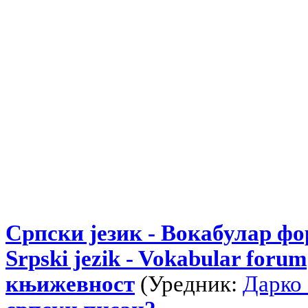
Српски језик - Вокабулар ф
Srpski jezik - Vokabular forum
књижевност
(Уредник:
Дарко