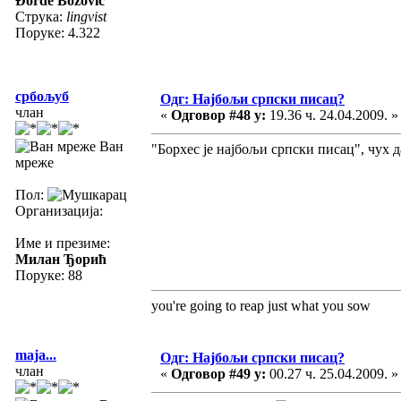
Đorđe Božović
Струка:
lingvist
Поруке: 4.322
србољуб
Одг: Најбољи српски писац?
члан
«
Одговор #48 у:
19.36 ч. 24.04.2009. »
Ван
"Борхес је најбољи српски писац", чух 
мреже
Пол:
Организација:
Име и презиме:
Милан Ђорић
Поруке: 88
you're going to reap just what you sow
maja...
Одг: Најбољи српски писац?
члан
«
Одговор #49 у:
00.27 ч. 25.04.2009. »