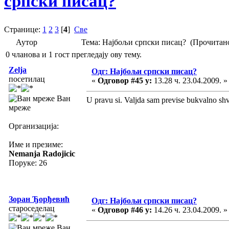
српски писац?
Странице:
1
2
3
[
4
]
Све
Аутор
Тема: Најбољи српски писац? (Прочитано
0 чланова и 1 гост прегледају ову тему.
Zelja
Одг: Најбољи српски писац?
посетилац
«
Одговор #45 у:
13.28 ч. 23.04.2009. »
Ван
U pravu si. Valjda sam previse bukvalno shva
мреже
Организација:
Име и презиме:
Nemanja Radojicic
Поруке: 26
Зоран Ђорђевић
Одг: Најбољи српски писац?
староседелац
«
Одговор #46 у:
14.26 ч. 23.04.2009. »
Ван