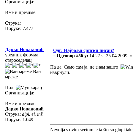
Организација:
Име и презиме:
Струка:
Поруке: 7.477
Дарко Новаковић
Одг: Најбољи српски писац?
уредник форума
«
Одговор #56 у:
14.27 ч. 25.04.2009. »
староседелац
Па да. Само сам ја, не знам зашто
Ван
изврнули.
мреже
Пол:
Организација:
Име и презиме:
Дарко Новаковић
Струка:
dipl. el. inž.
Поруке: 1.049
Nevolja s ovim svetom je ta što su glupi tak