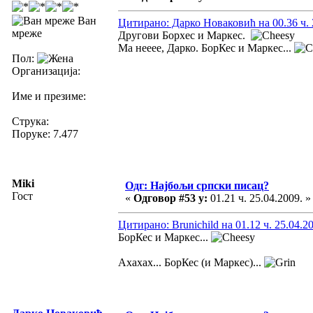
Ван
Цитирано: Дарко Новаковић на 00.36 ч. 
мреже
Другови Борхес и Маркес.
Ма нееее, Дарко. БорКес и Маркес...
Пол:
Организација:
Име и презиме:
Струка:
Поруке: 7.477
Miki
Одг: Најбољи српски писац?
Гост
«
Одговор #53 у:
01.21 ч. 25.04.2009. »
Цитирано: Brunichild на 01.12 ч. 25.04.2
БорКес и Маркес...
Ахахах... БорКес (и Маркес)...