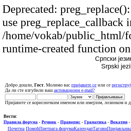
Deprecated: preg_replace():
use preg_replace_callback i
/home/vokab/public_html/f
runtime-created function on
Српски јези
Srpski jez
Добро дошли,
Гост
. Молимо вас
пријавите се
или се
региструј
Да ли сте изгубили ваш
активациони e-mail?
Пријавите се корисничким именом или имејлом, лозинком и 
Вести
:
Правила форума
-
Речник
-
Правопис
-
Граматика
-
Вокатив
Почетна
Помоћ
Претрага форума
Календар
Тагови
Пријављив