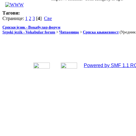
Тагови:
Странице:
1
2
3
[
4
]
Све
Српски језик - Вокабулар форум
Srpski jezik - Vokabular forum
>
Читаоница
>
Српска књижевност
(Уредник
Powered by SMF 1.1 R