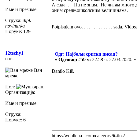
А сада. . . Па не знам. Не читам много
Име и презиме:
оним средњошколским величинама.
Струка:
dipl.
novinarka
Potpisujem ovo. . . . . . . . . . . . . sada, Vid
Поруке: 129
12techy1
Одг: Најбољи српски писац?
гост
«
Одговор #59 у:
22.58 ч. 27.03.2020. »
Ван
Danilo Kiš.
мреже
Пол:
Организација:
Име и презиме:
Струка:
Поруке: 6
https://webllena. com/category/it-tips/