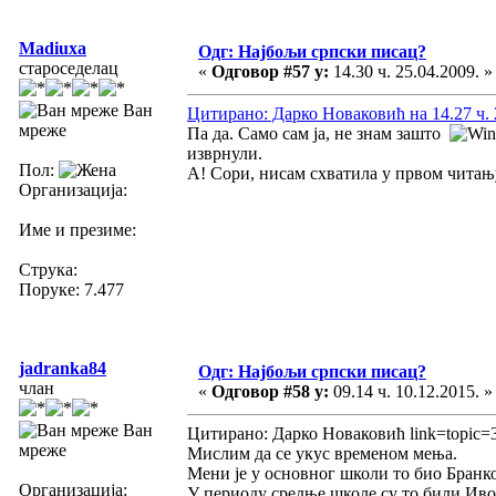
Madiuxa
Одг: Најбољи српски писац?
староседелац
«
Одговор #57 у:
14.30 ч. 25.04.2009. »
Ван
Цитирано: Дарко Новаковић на 14.27 ч. 
мреже
Па да. Само сам ја, не знам зашто
изврнули.
Пол:
А! Сори, нисам схватила у првом чита
Организација:
Име и презиме:
Струка:
Поруке: 7.477
jadranka84
Одг: Најбољи српски писац?
члан
«
Одговор #58 у:
09.14 ч. 10.12.2015. »
Ван
Цитирано: Дарко Новаковић link=topic=
мреже
Мислим да се укус временом мења.
Мени је у основног школи то био Бранко
Организација:
У периоду средње школе су то били Ив