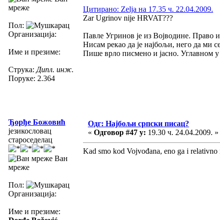
мреже
Цитирано: Zelja на 17.35 ч. 22.04.2009.
Zar Ugrinov nije HRVAT???
Пол:
Организација:
Павле Угринов је из Војводине. Право и
Нисам рекао да је најбољи, него да ми с
Име и презиме:
Пише врло писмено и јасно. Углавном у
Струка:
Дипл. инж.
Поруке: 2.364
Ђорђе Божовић
Одг: Најбољи српски писац?
језикословац
«
Одговор #47 у:
19.30 ч. 24.04.2009. »
староседелац
Kad smo kod Vojvođana, eno ga i relativno m
Ван
мреже
Пол:
Организација:
Име и презиме: