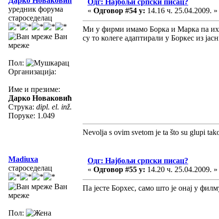
Дарко Новаковић
Одг: Најбољи српски писац?
уредник форума
«
Одговор #54 у:
14.16 ч. 25.04.2009. »
староседелац
Ми у фирми имамо Борка и Марка па их 
Ван
су то колеге адаптирали у Боркес из јас
мреже
Пол:
Организација:
Име и презиме:
Дарко Новаковић
Струка:
dipl. el. inž.
Поруке: 1.049
Nevolja s ovim svetom je ta što su glupi tak
Madiuxa
Одг: Најбољи српски писац?
староседелац
«
Одговор #55 у:
14.20 ч. 25.04.2009. »
Ван
Па јесте Борхес, само што је онај у филм
мреже
Пол: