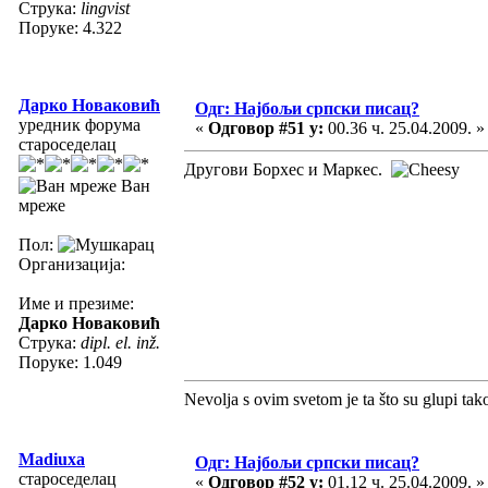
Струка:
lingvist
Поруке: 4.322
Дарко Новаковић
Одг: Најбољи српски писац?
уредник форума
«
Одговор #51 у:
00.36 ч. 25.04.2009. »
староседелац
Другови Борхес и Маркес.
Ван
мреже
Пол:
Организација:
Име и презиме:
Дарко Новаковић
Струка:
dipl. el. inž.
Поруке: 1.049
Nevolja s ovim svetom je ta što su glupi tak
Madiuxa
Одг: Најбољи српски писац?
староседелац
«
Одговор #52 у:
01.12 ч. 25.04.2009. »