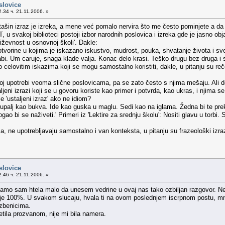
slovice
.34 ч. 21.11.2006. »
ašin izraz je izreka, a mene već pomalo nervira što me često pominjete a da 
 u svakoj biblioteci postoji izbor narodnih poslovica i izreka gde je jasno objaš
njiževnost u osnovnoj školi'. Dakle:
vorine u kojima je iskazano iskustvo, mudrost, pouka, shvatanje života i sve
rabi. Um caruje, snaga klade valja. Konac delo krasi. Teško drugu bez druga i s
 celovitim iskazima koji se mogu samostalno koristiti, dakle, u pitanju su re
enoj upotrebi veoma slične poslovicama, pa se zato često s njima mešaju. Ali 
jeni izrazi koji se u govoru koriste kao primer i potvrda, kao ukras, i njima se 
e 'ustaljeni izraz' ako ne idiom?
 Šupalj kao bukva. Ide kao guska u maglu. Sedi kao na iglama. Žedna bi te pr
ao bi se naživeti.' Primeri iz 'Lektire za srednju školu': Nositi glavu u torbi
a, ne upotrebljavaju samostalno i van konteksta, u pitanju su frazeološki izrazi
slovice
.46 ч. 21.11.2006. »
samo sam htela malo da unesem vedrine u ovaj nas tako ozbiljan razgovor. Ne
nje 100%. U svakom slucaju, hvala ti na ovom poslednjem iscrpnom postu, mno
dzbenicima.
tila prozvanom, nije mi bila namera.