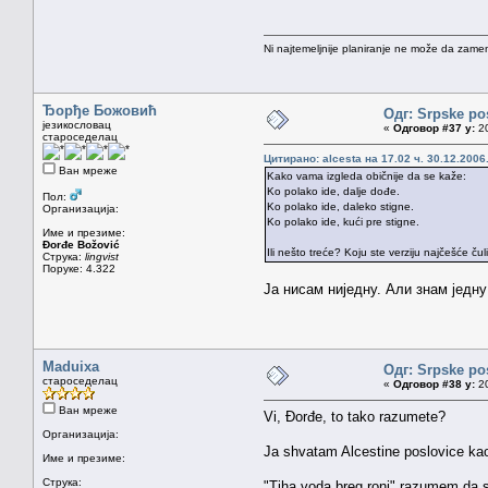
Ni najtemeljnije planiranje ne može da zamen
Ђорђе Божовић
Одг: Srpske po
језикословац
«
Одговор #37 у:
20
староседелац
Цитирано: alcesta на 17.02 ч. 30.12.2006
Ван мреже
Kako vama izgleda običnije da se kaže:
Ko polako ide, dalje dođe.
Пол:
Ko polako ide, daleko stigne.
Организација:
Ko polako ide, kući pre stigne.
Име и презиме:
Đorđe Božović
Ili nešto treće? Koju ste verziju najčešće čul
Струка:
lingvist
Поруке: 4.322
Ја нисам ниједну. Али знам једну
Maduixa
Одг: Srpske po
староседелац
«
Одговор #38 у:
20
Ван мреже
Vi, Đorđe, to tako razumete?
Организација:
Ja shvatam Alcestine poslovice kao
Име и презиме:
Струка:
"Tiha voda breg roni" razumem da se 