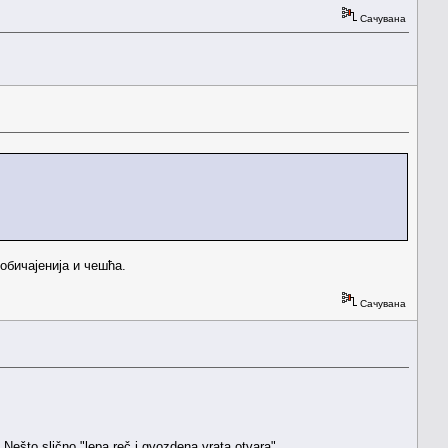
Сачувана
уобичајенија и чешћа.
Сачувана
 Nešto slično "lepa reč i gvozdena vrata otvara"...