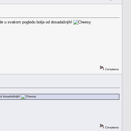
e u svakom pogledu bolja od dosadašnjih!
Сачувана
d dosadašnjih!
Сачувана