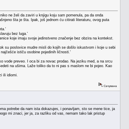
niko ne želi da zaviri u knjigu koju sam pomenula, pa da onda
njeno šta je šta. Ipak, još jednom ću citirati literaturu, ovog puta
ta.'
lavuju bez luga.'
čenice koje imaju svoje jedinstveno značenje bez obzira na kontekst.
dok su poslovice mudre misli do kojih se došlo iskustvom i koje u sebi
najčešće ističu osobine pojedinih ličnosti.'
eko vode preveo. I oca bi za novac prodao. Na jeziku med, a na srcu
. Sedeti na ušima. Laže toliko da to ni pas s maslom ne bi pojeo. Kao
 ili idiomi.
Сачувана
ma potrebe da nam ista dokazujes, i ponavljam, sto se mene tice, ja
go mi znaci, jer ja, za razliku od vas, nemam tako lak pristup