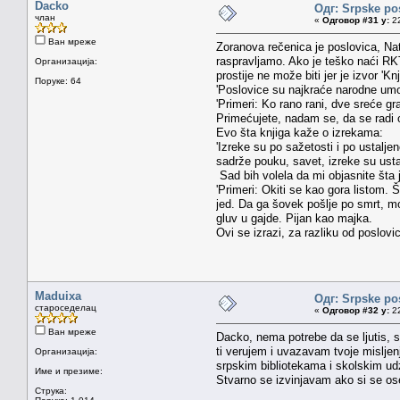
Dacko
Одг: Srpske po
члан
«
Одговор #31 у:
22
Ван мреже
Zoranova rečenica je poslovica, Nat
raspravljamo. Ako je teško naći RKT,
Организација:
prostije ne može biti jer je izvor 'K
Поруке: 64
'Poslovice su najkraće narodne umot
'Primeri: Ko rano rani, dve sreće g
Primećujete, nadam se, da se radi o
Evo šta knjiga kaže o izrekama:
'Izreke su po sažetosti i po ustalj
sadrže pouku, savet, izreke su ustal
Sad bih volela da mi objasnite šta j
'Primeri: Okiti se kao gora listom.
jed. Da ga šovek pošlje po smrt, mog
gluv u gajde. Pijan kao majka.
Ovi se izrazi, za razliku od poslovic
Maduixa
Одг: Srpske po
староседелац
«
Одговор #32 у:
22
Ван мреже
Dacko, nema potrebe da se ljutis, 
ti verujem i uvazavam tvoje mislje
Организација:
srpskim bibliotekama i skolskim u
Име и презиме:
Stvarno se izvinjavam ako si se ose
Струка: