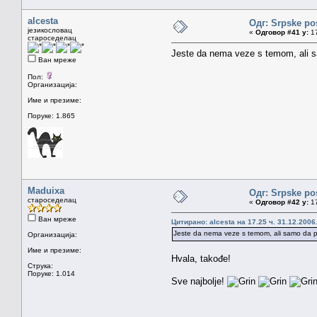
alcesta
Одг: Srpske po
језикословац
«
Одговор #41 у:
17
староседелац
Jeste da nema veze s temom, ali s
Ван мреже
Пол:
Организација:
Име и презиме:
Поруке: 1.865
Maduixa
Одг: Srpske po
староседелац
«
Одговор #42 у:
17
Ван мреже
Цитирано: alcesta на 17.25 ч. 31.12.2006
Jeste da nema veze s temom, ali samo da po
Организација:
Име и презиме:
Hvala, takođe!
Струка:
Поруке: 1.014
Sve najbolje!