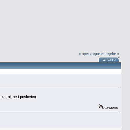
« претходне
следеће »
ШТАМПАЈ
ka, ali ne i poslovica.
Сачувана