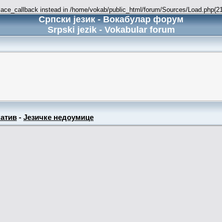
place_callback instead in /home/vokab/public_html/forum/Sources/Load.php(216
Српски језик - Вокабулар форум
Srpski jezik - Vokabular forum
атив
-
Језичке недоумице