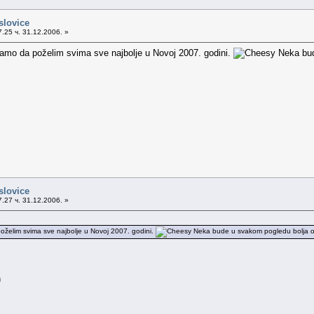
slovice
.25 ч. 31.12.2006. »
amo da poželim svima sve najbolje u Novoj 2007. godini.
Neka bud
slovice
.27 ч. 31.12.2006. »
.
želim svima sve najbolje u Novoj 2007. godini.
Neka bude u svakom pogledu bolja o