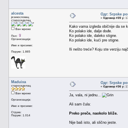
alcesta
Одг: Srpske po
језикословац
«
Одговор #35 у:
17
староседелац
Kako vama izgleda običnije da se 
Ван мреже
Ko polako ide, dalje dođe.
Ko polako ide, daleko stigne.
Пол:
Организација:
Ko polako ide, kući pre stigne.
Име и презиме:
Ili nešto treće? Koju ste verziju naj
Поруке: 1.865
Maduixa
Одг: Srpske po
староседелац
«
Одговор #36 у:
17
Ван мреже
Ja, vala, ni jednu...
Организација:
Ali sam čula:
Име и презиме:
Струка:
Preko preče, naokolo bliže.
Поруке: 1.014
Nije baš isto, ali slično jeste.