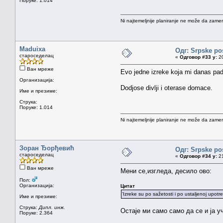
Поруке: 1.014
Ni najtemeljnije planiranje ne može da zamen
Maduixa
Одг: Srpske po
староседелац
«
Одговор #33 у:
20
Ван мреже
Evo jedne izreke koja mi danas pa
Организација:
Dodjose divlji i oterase domace.
Име и презиме:
Струка:
Поруке: 1.014
Ni najtemeljnije planiranje ne može da zamen
Зоран Ђорђевић
Одг: Srpske po
староседелац
«
Одговор #34 у:
21
Ван мреже
Мени се,изгледа, десило ово:
Пол:
Организација:
Цитат
'Izreke su po sažetosti i po ustaljenoj upot
Име и презиме:
Струка:
Дипл. инж.
Остаје ми само само да се и ја 
Поруке: 2.364