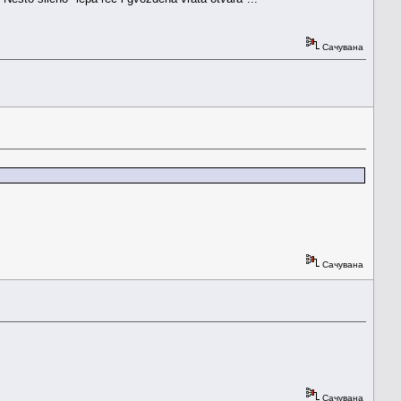
Сачувана
Сачувана
Сачувана