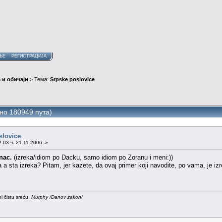
ЊЕ
РЕГИСТРАЦИЈА
 и обичаји
> Тема:
Srpske poslovice
но 180949 пута)
slovice
.03 ч. 21.11.2006. »
nac.
(izreka/idiom po Dacku, samo idiom po Zoranu i meni:))
a sta izreka? Pitam, jer kazete, da ovaj primer koji navodite, po vama, je izre
i čistu sreću.
Murphy /Danov zakon/