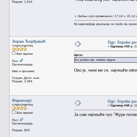
Поруке: 1.014
«
Задњи пут промењено: 17.14 ч. 31.12.
Ni najtemeljnije planiranje ne može da zamen
Зоран Ђорђевић
Одг: Srpske po
староседелац
«
Одговор #39 у:
21
Ван мреже
Цитат
Ko polako ide, daleko stigne.
Пол:
Организација:
Ово је, чини ми се, најчешћи об
Име и презиме:
Струка:
Дипл. инж.
Поруке: 2.364
Фаренхајт
Одг: Srpske po
староседелац
«
Одговор #40 у:
16
Ван мреже
Ја сам најчешће чуо "Жури полак
Пол:
Организација:
Поруке: 803