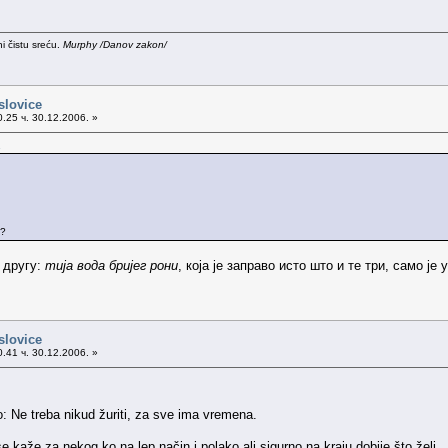
i čistu sreću.
Murphy /Danov zakon/
slovice
.25 ч. 30.12.2006. »
.
i?
 другу:
тија вода бријег рони
, која је заправо исто што и те три, само је 
slovice
.41 ч. 30.12.2006. »
: Ne treba nikud žuriti, za sve ima vremena.
kaže za nekog ko na lep način i polako ali sigurno na kraju dobije što želi...