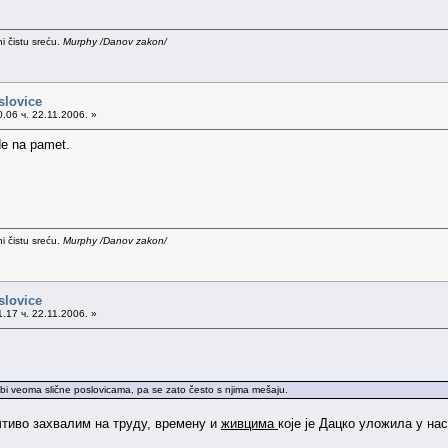
i čistu sreću.
Murphy /Danov zakon/
slovice
.06 ч. 22.11.2006. »
de na pamet.
i čistu sreću.
Murphy /Danov zakon/
slovice
.17 ч. 22.11.2006. »
rebi veoma slične poslovicama, pa se zato često s njima mešaju.
учтиво захвалим на труду, времену и
живцима
које је Дацко уложила у нас