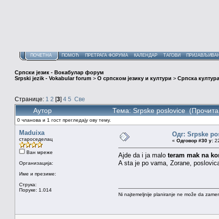
ПОЧЕТНА
ПОМОЋ
ПРЕТРАГА ФОРУМА
КАЛЕНДАР
ТАГОВИ
ПРИЈАВЉИВА
Српски језик - Вокабулар форум
Srpski jezik - Vokabular forum
>
О српском језику и култури
>
Српска култура
Странице:
1
2
[
3
]
4
5
Све
Аутор
Тема: Srpske poslovice (Прочита
0 чланова и 1 гост прегледају ову тему.
Maduixa
Одг: Srpske po
староседелац
«
Одговор #30 у:
22
Ван мреже
Ajde da i ja malo
teram mak na ko
A sta je po vama, Zorane, poslovica 
Организација:
Име и презиме:
Струка:
Поруке: 1.014
Ni najtemeljnije planiranje ne može da zamen