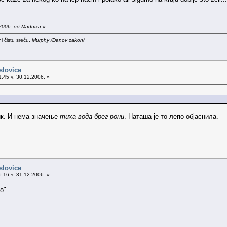
2006. од Maduixa
»
i čistu sreću.
Murphy /Danov zakon/
slovice
.45 ч. 30.12.2006. »
лик. И нема значење
тиха вода брег рони
. Наташа је то лепо објаснила.
slovice
.16 ч. 31.12.2006. »
о".