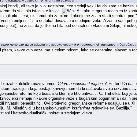
 и оне највише. А зашто си то потегла не разумем.
koj istoriji, ali tako je bilo: uostalom, ceo srednji vek i feudalizam se baziraj
irom da si citala istorijske knjige.
A i tako istrgnuta recenica iz kon
citala ili ako i jesi, nisi smatrala za bitno. Takodje ne znam sta ti smatras po
enoj zemlji i sl." sto se fakat desavalo u srednjem veku. A zasto sam potegla
ednji put), ne znaci da je Bosna bila pod centralnom vlascu ni Srbije, ni nek
свако може сам да се изјасни и о вероисповести и о националној припадности без обзира 
i pitam, kakve ovo veze ima s celom pricom, iako se generalno, slazem s to
»
 dokazati katoličku pravovjernost
Crkve bosanskih krstjana
. A Hoffer drži da j
ljskom tradicijom koja postaje krivovjernom da bi sačuvala svoju crkveno-slav
gorijanske reforme koju bosanski kler nije htio prihvatiti. Ć. Truhelka, koji 
i krivovjerci nemaju nikakve organske veze s bugarskim bogumilima i da ih pr
ili hrvatski benediktinci. Ovi protivnici gregorijanske reforme udaljuju se u XII
piju. M. Miletić vidi u bosansko-humskim
krstjanima
redovnike sv. Bazilija."
jani i katarsko-dualistički pokret u srednjem vijeku