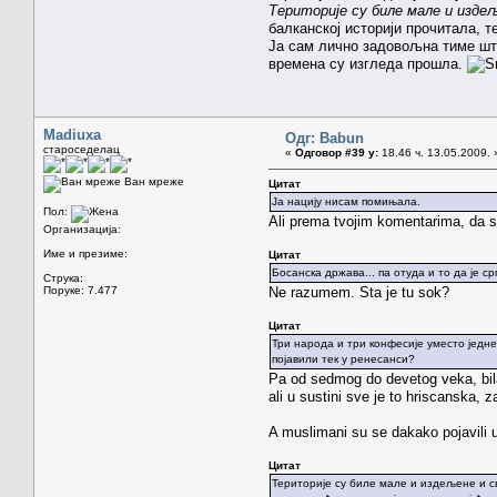
Територије су биле мале и издеље
балканској историји прочитала, т
Ја сам лично задовољна тиме што
времена су изгледа прошла.
Madiuxa
Одг: Babun
староседелац
«
Одговор #39 у:
18.46 ч. 13.05.2009. 
Ван мреже
Цитат
Ја нацију нисам помињала.
Пол:
Ali prema tvojim komentarima, da s
Организација:
Име и презиме:
Цитат
Босанска држава... па отуда и то да је с
Струка:
Поруке: 7.477
Ne razumem. Sta je tu sok?
Цитат
Три народа и три конфесије уместо једне
појавили тек у ренесанси?
Pa od sedmog do devetog veka, bila j
ali u sustini sve je to hriscanska, 
A muslimani su se dakako pojavili u
Цитат
Територије су биле мале и издељене и сва