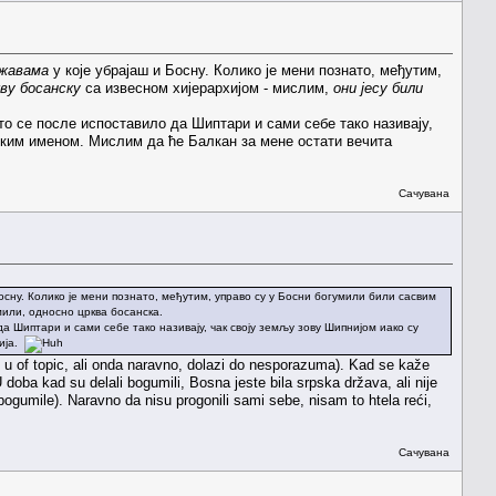
ржавама
у које убрајаш и Босну. Колико је мени познато, међутим,
ву босанску
са извесном хијерархијом - мислим,
они јесу били
што се после испоставило да Шиптари и сами себе тако називају,
ским именом. Мислим да ће Балкан за мене остати вечита
Сачувана
Босну. Колико је мени познато, међутим, управо су у Босни богумили били сасвим
мили, односно црква босанска.
да Шиптари и сами себе тако називају, чак своју земљу зову Шипнијом иако су
рија.
im u of topic, ali onda naravno, dolazi do nesporazuma). Kad se kaže
doba kad su delali bogumili, Bosna jeste bila srpska država, ali nije
ogumile). Naravno da nisu progonili sami sebe, nisam to htela reći,
Сачувана