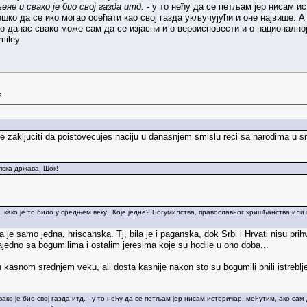
не и свако је био свој газда итд.
- у то нећу да се петљам јер нисам и
ешко да се ико могао осећати као свој газда укључујући и оне највише. А
 данас свако може сам да се изјасни и о вероисповести и о националној
»
e zakljuciti da poistovecujes naciju u danasnjem smislu reci sa narodima u sr
рпска држава. Шок!
, како је то било у средњем веку. Које једне? Богумилства, православног хришћанства или 
e samo jedna, hriscanska. Tj, bila je i paganska, dok Srbi i Hrvati nisu prihv
zajedno sa bogumilima i ostalim jeresima koje su hodile u ono doba...
 kasnom srednjem veku, ali dosta kasnije nakon sto su bogumili bnili istrebl
ко је био свој газда итд. - у то нећу да се петљам јер нисам историчар, међутим, ако сам