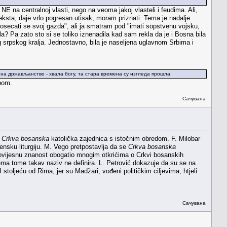
u NE na centralnoj vlasti, nego na veoma jakoj vlasteli i feudima. Ali,
teksta, daje vrlo pogresan utisak, moram priznati. Tema je nadalje
d "osecati se svoj gazda", ali ja smatram pod "imati sopstvenu vojsku,
? Pa zato sto si se toliko iznenadila kad sam rekla da je i Bosna bila
og srpskog kralja. Jednostavno, bila je naseljena uglavnom Srbima i
на држављанство - хвала богу, та стара времена су изгледа прошла.
bom.
Сачувана
e
Crkva bosanska
katolička zajednica s istočnim obredom. F. Milobar
ensku liturgiju. M. Vego pretpostavlja da se
Crkva bosanska
je povijesnu znanost obogatio mnogim otkrićima o Crkvi bosanskih
ema tome takav naziv ne definira. L. Petrović dokazuje da su se na
I stoljeću od Rima, jer su Madžari, vođeni političkim ciljevima, htjeli
Сачувана