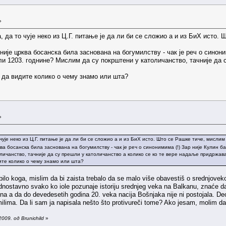
»
, да то чује неко из Ц.Г. питање је да ли би се сложио а и из БиХ исто
 није црква босанска била заснована на богумилству - чак је реч о синон
и 1203. годнине? Мислим да су покрштени у католичанство, тачније да 
, да видите колико о чему знамо или шта?
»
 чује неко из Ц.Г. питање је да ли би се сложио а и из БиХ исто. Што се Рашке тиче, мисл
рква босанска била заснована на богумилству - чак је реч о синонимима (!) Зар није Кули
ичанство, тачније да су прешли у католичанство а колико се ко те вере надаље придржава
ите колико о чему знамо или шта?
lo koga, mislim da bi zaista trebalo da se malo više obavestiš o srednjoveko
dnostavno svako ko iole pozunaje istoriju srednjeg veka na Balkanu, znaće da
na a da do devedesetih godina 20. veka nacija Bošnjaka nije ni postojala. De
ima. Da li sam ja napisala nešto što protivureči tome? Ako jesam, molim d
009. од Brunichild
»