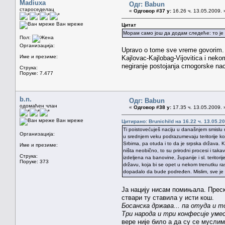
Madiuxa
Одг: Babun
староседелац
«
Одговор #37 у:
16.26 ч. 13.05.2009. 
Ван мреже
Цитат
Морам само још да додам следеће: то је 
Пол:
Организација:
Upravo o tome sve vreme govorim. Ne
Име и презиме:
Kajlovac-Kajlobag-Vijovitica i nek
negiranje postojanja crnogorske nac
Струка:
Поруке: 7.477
b.n.
Одг: Babun
одомаћен члан
«
Одговор #38 у:
17.35 ч. 13.05.2009. 
Ван мреже
Цитирано: Brunichild на 16.22 ч. 13.05.20
Ti poistovećuješ naciju u današnjem smislu 
Организација:
u srednjem veku podrazumevaju teritorije ko
Srbima, pa otuda i to da je srpska država. K
Име и презиме:
ništa neobično, to su prirodni procesi i takav 
Струка:
izdeljena na banovine, županije i sl. teritori
Поруке: 373
državu, koja bi se opet u nekom trenutku ras
dopadalo da bude podređen. Mislim, sve je t
Ја нацију нисам помињала. Преск
ствари ту ставила у исти кош.
Босанска држава... па отуда и то
Три народа и три конфесије умес
вере није било а да су се муслим