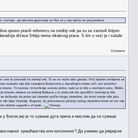
 значаја - да мислим другачије не бих се у ову причу ни укључивала.
a upravo pravili referencu na srednji vek pa su se zanosili linijom
današnja država Srbija nema nikakvog prava. S tim u vezi je i suludo
Сачувана
e i sve to prenosiš na srednji vek. To se ne može tako gledati. Pod srpskim zemljama se
 veku svakako nije bila naseljena Bosancima u današnjem smislu reči, već pretežno
 imamo. Tri naroda i tri konfesije umesto jedne, kako je to bilo u srednjem veku. Mislim,
 između vladara na teritoriji Balkana u to doba bili vrlo specifični: teritorija je bila
 bi se dešavalo da jedan jak vlastelin potčini druge vlasteline, da stvori manje više jaku
e sile (tipa Vizantije, Bugara), do jednostavno jačanja nekog vlastelina kome se eto nije
mo debelo zagazili u of topik...
 у Босни јер је то сувише дуга прича и мислим да си сувише
вославног хришћанства или католичког? Да узмемо да јеврејске