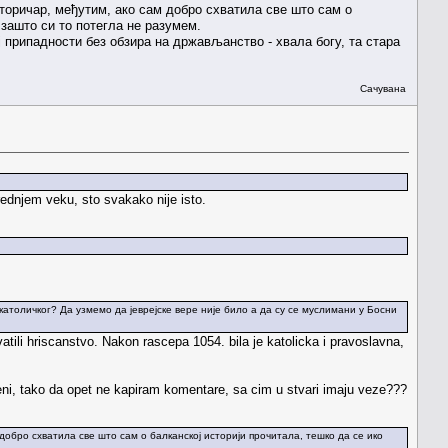
сторичар, међутим, ако сам добро схватила све што сам о
 зашто си то потегла не разумем.
 припадности без обзира на држављанство - хвала богу, та стара
Сачувана
ednjem veku, sto svakako nije isto.
католичког? Да узмемо да јеврејске вере није било а да су се муслимани у Босни
atili hriscanstvo. Nakon rascepa 1054. bila je katolicka i pravoslavna,
jeni, tako da opet ne kapiram komentare, sa cim u stvari imaju veze???
 добро схватила све што сам о балканској историји прочитала, тешко да се ико