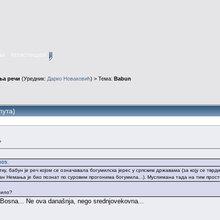
ЊЕ
РЕГИСТРАЦИЈА
ња речи
(Уредник:
Дарко Новаковић
) > Тема:
Babun
пута)
»
009.
ку, бабун је реч којом се означавала богумилска јерес у српским државама (за коју се тврди
н Немања је био познат по суровим прогонима богумила...). Муслимана тада на тим простор
било?
 Bosna... Ne ova današnja, nego srednjovekovna...