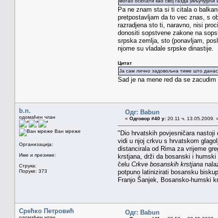
могао осећати као свој газда укључујући
Pa ne znam sta si ti citala o balkans
pretpostavljam da to vec znas, s obz
razradjena sto ti, naravno, nisi pro
donositi sopstvene zakone na sopstv
srpska zemlja, sto (ponavljam, posl
njome su vladale srpske dinastije.
Цитат
Ја сам лично задовољна тиме што данас 
Sad je na mene red da se zacudim 
b.n.
Одг: Babun
одомаћен члан
«
Одговор #40 у:
20.11 ч. 13.05.2009. 
Ван мреже
"Dio hrvatskih povjesničara nastoji
vidi u njoj crkvu s hrvatskom glago
Организација:
distancirala od Rima za vrijeme gre
Име и презиме:
krstjana, drži da bosanski i humsk
čelu
Crkve bosanskih krstjana
nalaz
Струка:
Поруке: 373
potpuno latinizirati bosansku bisku
Franjo Šanjek, Bosansko-humski krst
Срећко Петровић
Одг: Babun
одомаћен члан