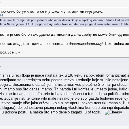
»
рогонио богумиле, то се и у школи учи, али ми није јасно:
09.
a su sve te zemlje bile pod jednom vrhovnom vlašću Srbije ili srpskog vladara. U doba kad su delali
fana Nemanje koji JESTE progonio bogumile). Naravno da nisu progonili sami sebe, nisam to htela
: то је све било тако давно да мислим да на срећу не може бити од вел
десетак-двадесет година прослављале
двестагодишњицу
! Тако моћна з
009. од b.n.
»
»
m smislu reči (koja je inače nastala tek u 19. veku sa pokretom romantizma) s
zemljama se u srednjem veku podrazumevaju teritorije koje su bile naseljene
eljena Bosancima u današnjem smislu reči, već pretežno Srbima, pa otuda i to
ni imamo ono što danas imamo. Tri naroda i tri konfesije umesto jedne, kako je
viđalo se to nama ili ne. Takođe treba voditi računa i o tome da su politički odno
ne, županije i sl. teritorije vrlo male i svako je bio svoj gazda (uslovno rečeno) 
da stvori manje više jaku državu, koja bi se opet u nekom trenutku raspala, ili
e, Bugara), do jednostavno jačanja nekog vlastelina kome se eto nije dopadal
ti u jednom postu, a baška što smo debelo zagazili u of topik...