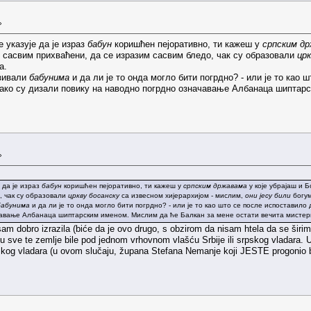
»
 указује да је израз
бабун
коришћен пејоративно, ти кажеш у
српским д
 сасвим прихваћени, да се изразим сасвим бледо, чак су образовали
црк
а.
азивали
бабунима
и да ли је то онда могло бити погрдно? - или је то као 
иако су дизали повику на наводно погрдно означавање Албанаца шиптар
»
 да је израз
бабун
коришћен пејоративно, ти кажеш у
српским државама
у које убрајаш и 
, чак су образовали
цркву босанску
са извесном хијерархијом - мислим,
они јесу били
богу
бабунима
и да ли је то онда могло бити погрдно? - или је то као што се после испоставило 
чавање Албанаца шиптарским именом. Мислим да ће Балкан за мене остати вечита мисте
nisam dobro izrazila (biće da je ovo drugo, s obzirom da nisam htela da se šir
u sve te zemlje bile pod jednom vrhovnom vlašću Srbije ili srpskog vladara. U 
raškog vladara (u ovom slučaju, župana Stefana Nemanje koji JESTE progonio b