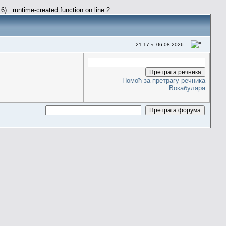
) : runtime-created function on line 2
21.17 ч. 06.08.2026.
Помоћ за претрагу речника
Вокабулара