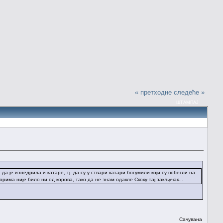
« претходне
следеће »
ШТАМПАЈ
 да је изнедрила и катаре, тј. да су у ствари катари богумили који су побегли на
има није било ни од корова, тако да не знам одакле Скоку тај закључак...
Сачувана