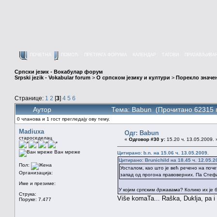
ПОЧЕТНА
ПОМОЋ
ПРЕТРАГА ФОРУМА
КАЛЕНДАР
ТАГОВИ
ПРИЈАВЉИВА
Српски језик - Вокабулар форум
Srpski jezik - Vokabular forum
>
О српском језику и култури
>
Порекло значе
Странице:
1
2
[
3
]
4
5
6
Аутор
Тема: Babun (Прочитано 62315 
0 чланова и 1 гост прегледају ову тему.
Madiuxa
Одг: Babun
староседелац
«
Одговор #30 у:
15.20 ч. 13.05.2009. 
Ван мреже
Цитирано: b.n. на 15.06 ч. 13.05.2009.
Цитирано: Brunichild на 18.45 ч. 12.05.2
Пол:
Уосталом, као што је већ речено на почет
Организација:
запад од прогона правоверних. Па Стефа
Име и презиме:
У којим српским
државама
? Колико их је 
Струка:
Više komaTa... Raška, Duklja, pa i
Поруке: 7.477