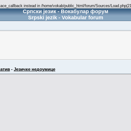
place_callback instead in /home/vokab/public_html/forum/Sources/Load.php(216
Српски језик - Вокабулар форум
Srpski jezik - Vokabular forum
атив
-
Језичке недоумице