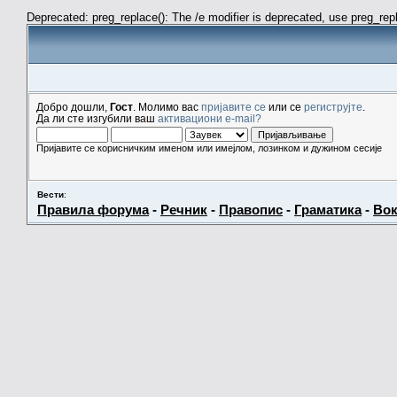
Deprecated: preg_replace(): The /e modifier is deprecated, use preg_re
Добро дошли,
Гост
. Молимо вас
пријавите се
или се
региструјте
.
Да ли сте изгубили ваш
активациони e-mail?
Пријавите се корисничким именом или имејлом, лозинком и дужином сесије
Вести
:
Правила форума
-
Речник
-
Правопис
-
Граматика
-
Вок