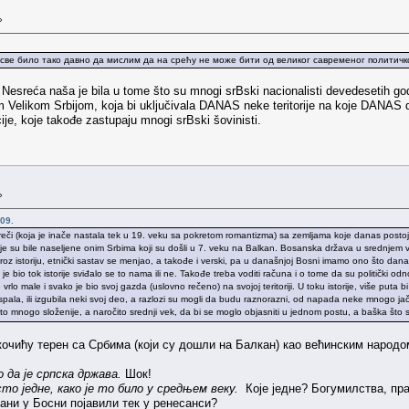
»
све било тако давно да мислим да на срећу не може бити од великог савременог политичког
sreća naša je bila u tome što su mnogi srBski nacionalisti devedesetih godin
om Velikom Srbijom, koja bi uključivala DANAS neke teritorije na koje DANAS 
ije, koje takođe zastupaju mnogi srBski šovinisti.
»
09.
reči (koja je inače nastala tek u 19. veku sa pokretom romantizma) sa zemljama koje danas postoj
je su bile naseljene onim Srbima koji su došli u 7. veku na Balkan. Bosanska država u srednjem
roz istoriju, etnički sastav se menjao, a takođe i verski, pa u današnjoj Bosni imamo ono što danas
je bio tok istorije sviđalo se to nama ili ne. Takođe treba voditi računa i o tome da su politički odnosi
je vrlo male i svako je bio svoj gazda (uslovno rečeno) na svojoj teritoriji. U toku istorije, više puta
pala, ili izgubila neki svoj deo, a razlozi su mogli da budu raznorazni, od napada neke mnogo jač
o mnogo složenije, a naročito srednji vek, da bi se moglo objasniti u jednom postu, a baška što s
очићу терен са Србима (који су дошли на Балкан) као већинским народом
 да је српска држава.
Шок!
то једне, како је то било у средњем веку.
Које једне? Богумилства, пра
ани у Босни појавили тек у ренесанси?