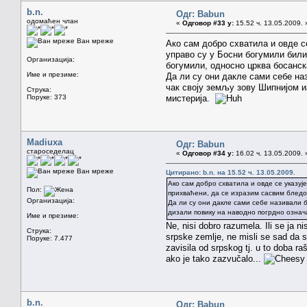
b.n.
Одг: Babun
одомаћен члан
«
Одговор #33 у:
15.52 ч. 13.05.2009. 
Ван мреже
Ако сам добро схватила и овде се
управо су у Босни богумили били
Организација:
богумили, односно црква босанск
Име и презиме:
Да ли су они дакле сами себе н
чак своју земљу зову Шипнијом 
Струка:
Поруке: 373
мистерија.
Madiuxa
Одг: Babun
староседелац
«
Одговор #34 у:
16.02 ч. 13.05.2009. 
Ван мреже
Цитирано: b.n. на 15.52 ч. 13.05.2009.
Ако сам добро схватила и овде се указује
Пол:
прихваћени, да се изразим сасвим бледо
Организација:
Да ли су они дакле сами себе називали
дизали повику на наводно погрдно озна
Име и презиме:
Ne, nisi dobro razumela. Ili se ja 
Струка:
srpske zemlje, ne misli se sad da s
Поруке: 7.477
zavisila od srpskog tj. u to doba 
ako je tako zazvučalo...
b.n.
Одг: Babun