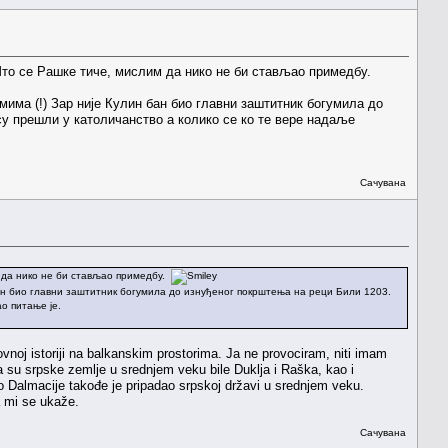
. Што се Рашке тиче, мислим да нико не би стављао примедбу.
имима (!) Зар није Кулин бан био главни заштитник богумила до
су прешли у католичанство а колико се ко те вере надаље
Сачувана
им да нико не би стављао примедбу.
н бан био главни заштитник богумила до изнуђеног покрштења на реци Били 1203.
о питање је.
vnoj istoriji na balkanskim prostorima. Ja ne provociram, niti imam
 su srpske zemlje u srednjem veku bile Duklja i Raška, kao i
o Dalmacije takođe je pripadao srpskoj državi u srednjem veku.
a mi se ukaže.
Сачувана