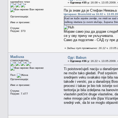
одомаћен члан
«
Одговор #35 у:
16.08 ч. 13.05.2009. 
Ван мреже
Па ја знам да је Стефан Немања п
Цитирано: Brunichild на 16.02 ч. 13.05.20
Организација:
Kad se kaže srpske zemlje, ne misli se sad d
raškog vladara (u ovom slučaju, župana Ste
Име и презиме:
Струка:
Поруке: 373
Морам само још да додам следеће
се у ову причу ни укључивала.
Само да подсетим - САД су пре 
«
Задњи пут промењено: 16.12 ч. 13.05.2
Madiuxa
Одг: Babun
староседелац
«
Одговор #36 у:
16.22 ч. 13.05.2009. 
Ван мреже
Ti poistovećuješ naciju u današnje
ne može tako gledati. Pod srpskim 
Пол:
srednjem veku svakako nije bila nas
Организација:
takođe i verski, pa u današnjoj Bos
Име и презиме:
procesi i takav je bio tok istorije s
teritorija je bila izdeljena na banovi
Струка:
Поруке: 7.477
vlastelin potčini druge vlasteline, 
neke mnogo jače sile (tipa Vizantij
srednji vek, da bi se moglo objasni