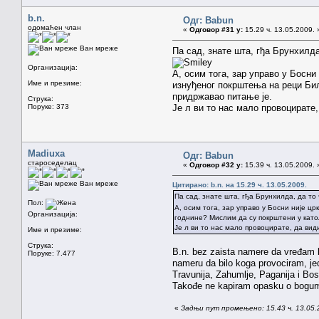
b.n.
Одг: Babun
одомаћен члан
«
Одговор #31 у:
15.29 ч. 13.05.2009. 
Ван мреже
Па сад, знате шта, гђа Брунхилда
Организација:
А, осим тога, зар управо у Босни
Име и презиме:
изнуђеног покрштења на реци Бил
придржавао питање је.
Струка:
Поруке: 373
Је л ви то нас мало провоцирате
Madiuxa
Одг: Babun
староседелац
«
Одговор #32 у:
15.39 ч. 13.05.2009. 
Ван мреже
Цитирано: b.n. на 15.29 ч. 13.05.2009.
Па сад, знате шта, гђа Брунхилда, да то
Пол:
А, осим тога, зар управо у Босни није ц
Организација:
годнине? Мислим да су покрштени у катол
Је л ви то нас мало провоцирате, да вид
Име и презиме:
Струка:
B.n. bez zaista namere da vređam bi
Поруке: 7.477
nameru da bilo koga provociram, je
Travunija, Zahumlje, Paganija i Bos
Takođe ne kapiram opasku o bogumil
«
Задњи пут промењено: 15.43 ч. 13.05.2