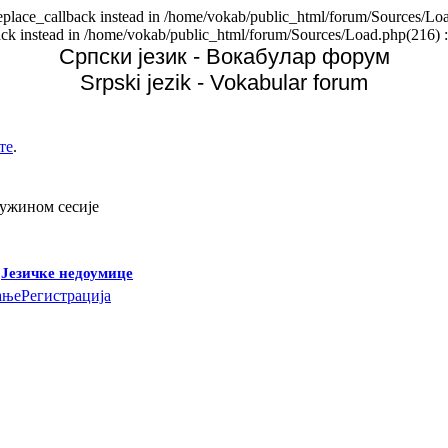
replace_callback instead in /home/vokab/public_html/forum/Sources/Loa
back instead in /home/vokab/public_html/forum/Sources/Load.php(216) :
Српски језик - Вокабулар форум
Srpski jezik - Vokabular forum
те
.
дужином сесије
-
Језичке недоумице
ање
Регистрација