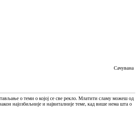
Сачувана
тављање о теми о којој се све рекло. Млатити сламу можеш од
након најозбиљније и највиталније теме, кад више нема шта о