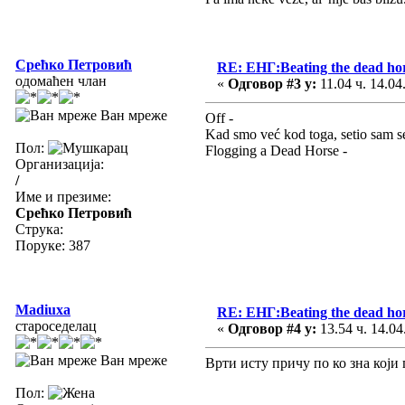
Срећко Петровић
RE: ЕНГ:Beating the dead ho
одомаћен члан
«
Одговор #3 у:
11.04 ч. 14.04
Ван мреже
Off -
Kad smo već kod toga, setio sam s
Пол:
Flogging a Dead Horse -
Организација:
/
Име и презиме:
Срећко Петровић
Струка:
Поруке: 387
Madiuxa
RE: ЕНГ:Beating the dead ho
староседелац
«
Одговор #4 у:
13.54 ч. 14.04
Ван мреже
Врти исту причу по ко зна који п
Пол: