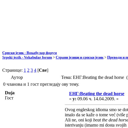
Српски језик - Вокабулар форум
Srpski jezik - Vokabular forum
>
Страни језици и српски језик
>
Преводи и 
Странице:
1
2
3
4
[
Све
]
Аутор
Тема: ЕНГ:Beating the dead horse
0 чланова и 1 гост прегледају ову тему.
Duja
ЕНГ:Beating the dead horse
Гост
«
у:
09.06 ч. 14.04.2009. »
Ovog engleskog idioma smo se dotak
imalo da se kaže o tome već (više p
Ali ne, oni koji
beat the dead hors
isterivanju (imamo mi dosta svojih i