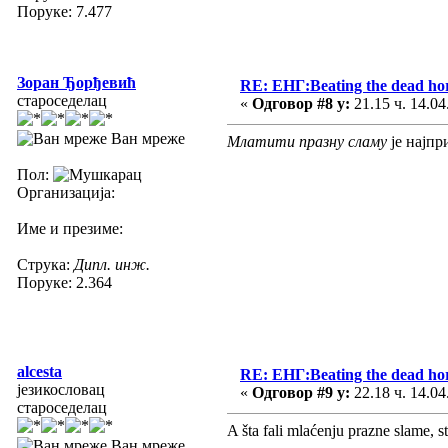
Поруке: 7.477
Зоран Ђорђевић
RE: ЕНГ:Beating the dead ho
староседелац
«
Одговор #8 у:
21.15 ч. 14.04
Ван мреже
Млатити празну сламу
је најпр
Пол:
Организација:
Име и презиме:
Струка:
Дипл. инж.
Поруке: 2.364
alcesta
RE: ЕНГ:Beating the dead ho
језикословац
«
Одговор #9 у:
22.18 ч. 14.04
староседелац
A šta fali mlaćenju prazne slame, 
Ван мреже