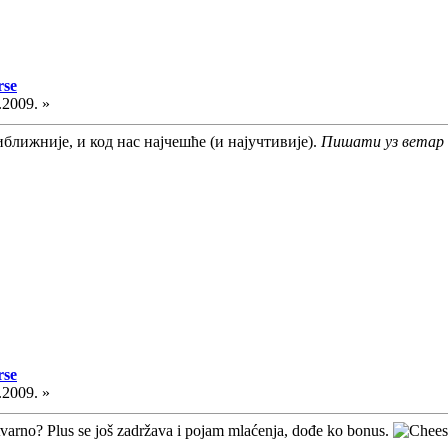
rse
.2009. »
иближније, и код нас најчешће (и најучтивије).
Пишати уз ветар
rse
.2009. »
stvarno? Plus se još zadržava i pojam mlaćenja, dođe ko bonus.