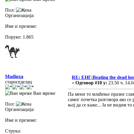
Пол:
Организација:
Име и презиме:
Поруке: 1.865
Madiuxa
RE: ЕНГ:Beating the dead ho
староседелац
«
Одговор #10 у:
23.50 ч. 14.0
Ван мреже
Па мени то млаћење празне слам
самог почетка разговора ако се
Пол:
њој да се каже... Ја не видим т
Организација:
Име и презиме:
Струка: