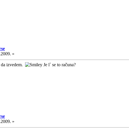
rse
.2009. »
m da izvedem.
Je l` se to računa?
rse
.2009. »