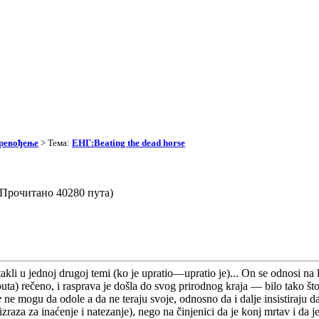
превођење
> Тема:
ЕНГ:Beating the dead horse
 (Прочитано 40280 пута)
li u jednoj drugoj temi (ko je upratio—upratio je)... On se odnosi na l
uta) rečeno, i rasprava je došla do svog prirodnog kraja — bilo tako što 
e
ne mogu da odole a da ne teraju svoje, odnosno da i dalje insistiraju d
zraza za inaćenje i natezanje), nego na činjenici da je konj mrtav i da j