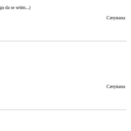
u da se setim...)
Сачувана
Сачувана