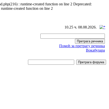
d.php(216) : runtime-created function on line 2 Deprecated:
 runtime-created function on line 2
10.25 ч. 08.08.2026.
Помоћ за претрагу речника
Вокабулара