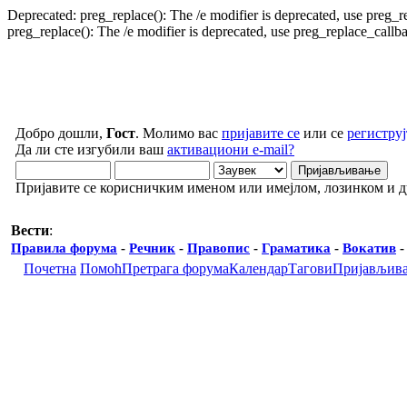
Deprecated: preg_replace(): The /e modifier is deprecated, use preg_
preg_replace(): The /e modifier is deprecated, use preg_replace_call
Добро дошли,
Гост
. Молимо вас
пријавите се
или се
региструј
Да ли сте изгубили ваш
активациони e-mail?
Пријавите се корисничким именом или имејлом, лозинком и 
Вести
:
Правила форума
-
Речник
-
Правопис
-
Граматика
-
Вокатив
Почетна
Помоћ
Претрага форума
Календар
Тагови
Пријављив