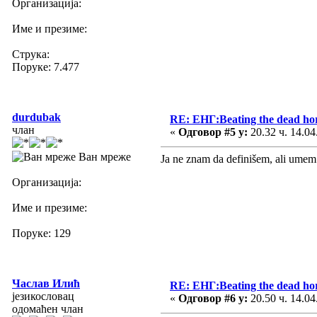
Организација:
Име и презиме:
Струка:
Поруке: 7.477
durdubak
RE: ЕНГ:Beating the dead ho
члан
«
Одговор #5 у:
20.32 ч. 14.04
Ван мреже
Ja ne znam da definišem, ali ume
Организација:
Име и презиме:
Поруке: 129
Часлав Илић
RE: ЕНГ:Beating the dead ho
језикословац
«
Одговор #6 у:
20.50 ч. 14.04
одомаћен члан