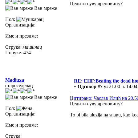
Цедити суву дреновину?
Ван мреже
Пол:
Организација:
Име и презиме:
Струка:
машинац
Поруке: 474
Madiuxa
RE: ЕНГ:Beating the dead ho
староседелац
«
Одговор #7 у:
21.00 ч. 14.04
Ван мреже
Цитирано: Часлав Илић на 20.50
Цедити суву дреновину?
Пол:
Организација:
To bi bila aluzija na snagu, kao ko
Име и презиме:
Струка: