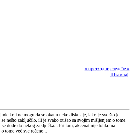
« претходне
следеће »
Штампај
jude koji ne mogu da se okanu neke diskusije, iako je sve što je
se nešto zaključilo, ili je svako otišao sa svojim mišljenjem o tome.
a se dođe do nekog zaključka... Pri tom, akcenat nije toliko na
e o tome već sve rečeno...