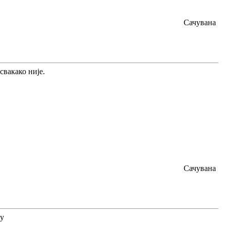
Сачувана
свакако није.
Сачувана