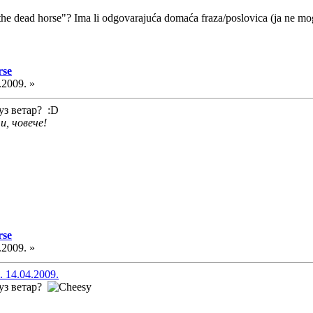
 the dead horse"? Ima li odgovarajuća domaća fraza/poslovica (ja ne mog
rse
.2009. »
уз ветар? :D
и, човече!
rse
.2009. »
. 14.04.2009.
уз ветар?
..