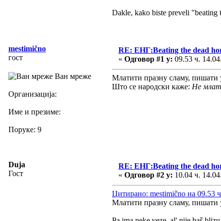
Dakle, kako biste preveli "beating
mestimično
RE: ЕНГ:Beating the dead ho
гост
«
Одговор #1 у:
09.53 ч. 14.04
Ван мреже
Млатити празну сламу, пишати 
Што се народски каже:
Не млат
Организација:
Име и презиме:
Поруке: 9
Duja
RE: ЕНГ:Beating the dead ho
Гост
«
Одговор #2 у:
10.04 ч. 14.04
Цитирано: mestimično на 09.53 ч
Млатити празну сламу, пишати 
Pa ima neke veze, al' nije baš blizu.