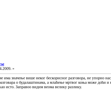
rse
4.2009. »
е има значење више неког бескорисног разговора, не упорно нас
 разговара о будалаштинама, а млаћење мртвог коња може доћи и 
о као исто. Заправоо видим веома велику разлику.