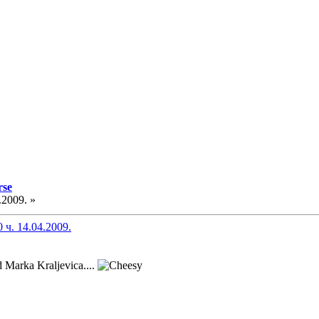
rse
.2009. »
 ч. 14.04.2009.
d Marka Kraljevica....