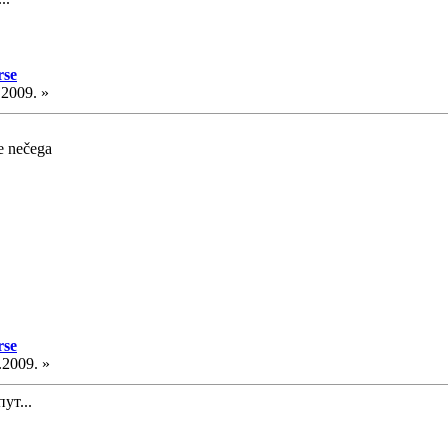
rse
.2009. »
e nečega
rse
.2009. »
ут...