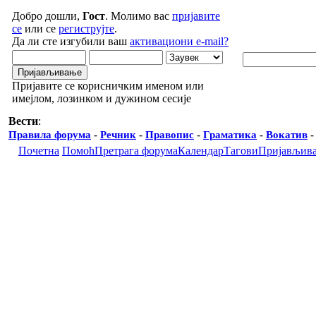
Добро дошли,
Гост
. Молимо вас
пријавите
се
или се
региструјте
.
Да ли сте изгубили ваш
активациони e-mail?
Пријавите се корисничким именом или
имејлом, лозинком и дужином сесије
Вести
:
Правила форума
-
Речник
-
Правопис
-
Граматика
-
Вокатив
Почетна
Помоћ
Претрага форума
Календар
Тагови
Пријављив