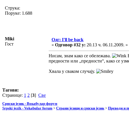
Струка:
Поруке: 1.688
Miki
Одг: I'll be back
Гост
«
Одговор #32 у:
20.13 ч. 06.11.2009. »
Нисам, знам како се обележава.
Б
предности или „предности“, како се узм
Хвала у сваком случају.
Тагови:
Странице:
1
2
[
3
]
Све
Српски језик - Вокабулар форум
Srpski jezik - Vokabular forum
>
Страни језици и српски језик
>
Преводи и 