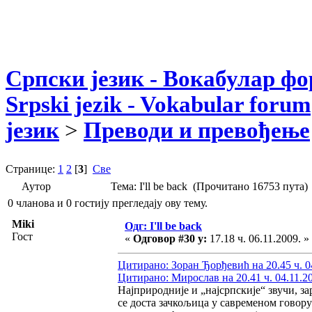
Српски језик - Вокабулар ф
Srpski jezik - Vokabular forum
језик
>
Преводи и превођење
Странице:
1
2
[
3
]
Све
Аутор
Тема: I'll be back (Прочитано 16753 пута)
0 чланова и 0 гостију прегледају ову тему.
Miki
Одг: I'll be back
Гост
«
Одговор #30 у:
17.18 ч. 06.11.2009. »
Цитирано: Зоран Ђорђевић на 20.45 ч. 0
Цитирано: Мирослав на 20.41 ч. 04.11.2
Најприродније и „најсрпскије“ звучи, за
се доста зачкољица у савременом говор