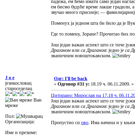
падежа, ем ћемо имати само један нагласа
ем бисмо будуће време лакше градили, а
звучао много присније; — фамилијарније,
Поменух ја једном шта би било да је Ву
Где то помену, Зоране? Прочитао бих п
Још један важан аспект што се тиче јужњ
Драганом
или
са Драганом
: једно је
са Д
званичним новоштокавским.
J o e
Одг: I'll be back
језикословац
«
Одговор #31 у:
18.19 ч. 06.11.2009. »
староседелац
Цитирано: Мирослав на 17.18 ч. 06.11.2
Ван
Још један важан аспект што се тиче јужњ
мреже
Драганом
или
са Драганом
: једно је
са Д
званичним новоштокавским.
Пол:
Организација:
Пропустио си
ово
. Има начина и у књи
Име и презиме: