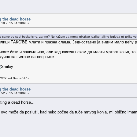
g the dead horse
.10 ч. 15.04.2009. »
.
 je samo po sebi beskorisno, zar ne? Ne kažem da nema nikakve razlike, ali ne izgleda mi toliko vel
прилици ТАКОЂЕ млати и празна слама. Једноставно ја видим мало већу р
же бити и занимљиво, али кад кажеш неком да млати мртвог коња, то зн
мучан за његове саговорнике.
009. од Brunichild
»
g the dead horse
.52 ч. 15.04.2009. »
ating
a
dead horse...
npr. ovo može da posluži, kad neko počne da tuče mrtvog konja, mi obično