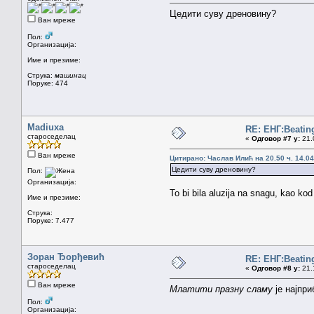
Цедити суву дреновину?
Ван мреже
Пол:
Организација:
Име и презиме:
Струка:
машинац
Поруке: 474
Madiuxa
RE: ЕНГ:Beatin
староседелац
«
Одговор #7 у:
21.0
Ван мреже
Цитирано: Часлав Илић на 20.50 ч. 14.04
Цедити суву дреновину?
Пол:
Организација:
To bi bila aluzija na snagu, kao kod
Име и презиме:
Струка:
Поруке: 7.477
Зоран Ђорђевић
RE: ЕНГ:Beatin
староседелац
«
Одговор #8 у:
21.1
Ван мреже
Млатити празну сламу
је најпри
Пол:
Организација: