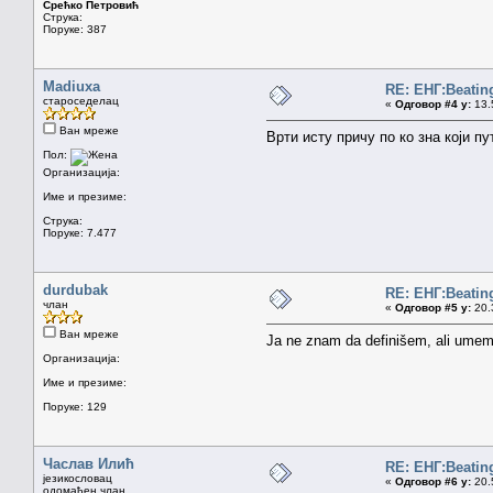
Срећко Петровић
Струка:
Поруке: 387
Madiuxa
RE: ЕНГ:Beatin
староседелац
«
Одговор #4 у:
13.5
Ван мреже
Врти исту причу по ко зна који пут
Пол:
Организација:
Име и презиме:
Струка:
Поруке: 7.477
durdubak
RE: ЕНГ:Beatin
члан
«
Одговор #5 у:
20.3
Ван мреже
Ja ne znam da definišem, ali um
Организација:
Име и презиме:
Поруке: 129
Часлав Илић
RE: ЕНГ:Beatin
језикословац
«
Одговор #6 у:
20.5
одомаћен члан