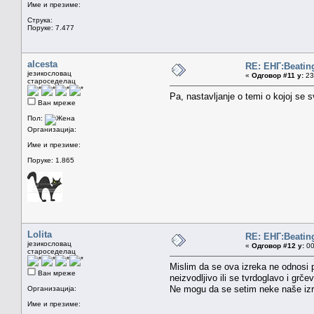
Име и презиме:
Струка:
Поруке: 7.477
alcesta
RE: ЕНГ:Beatin
језикословац
«
Одговор #11 у:
23.
староседелац
Pa, nastavljanje o temi o kojoj se 
Ван мреже
Пол:
Организација:
Име и презиме:
Поруке: 1.865
Lolita
RE: ЕНГ:Beatin
језикословац
«
Одговор #12 у:
00
староседелац
Mislim da se ova izreka ne odnosi 
Ван мреже
neizvodljivo ili se tvrdoglavo i grčev
Ne mogu da se setim neke naše izre
Организација:
Име и презиме: