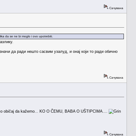
Сачувана
ika da se ne bi moglo i ovo upotrebiti.
азлику.
ачи да ради нешто сасвим узалуд, и онај који то ради обично
Сачувана
 imamo običaj da kažemo... KO O ČEMU, BABA O UŠTIPCIMA....
Сачувана