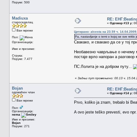
Поруке: 500
Madiuxa
RE: ЕНГ:Beatin
староседелац
«
Одговор #13 у:
00
Ван мреже
Цитирано: alcesta на 23.59 ч. 14.04.2009
Pa, nastavljanje o temi o kojoj se sve reklo
Пол:
Свакако, и свакако да се у тој 
Организација:
Име и презиме:
Необавезно чаврљање о нечему мо
Струка:
постаје врло напоран а разговор 
Поруке: 7.477
ПС:Лолита је на добром путу...
«
Задњи пут промењено: 00.13 ч. 15.04.2
Bojan
RE: ЕНГ:Beatin
одомаћен члан
«
Одговор #14 у:
08
Ван мреже
Prvo, koliko ja znam, trebalo bi Be
Пол:
Организација:
A ovo jeste teško prevesti, evo 
nema
Име и презиме:
Bojan
Поруке: 271