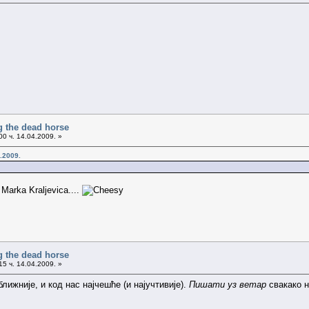
g the dead horse
0 ч. 14.04.2009. »
.2009.
 Marka Kraljevica....
g the dead horse
5 ч. 14.04.2009. »
ближније, и код нас најчешће (и најучтивије).
Пишати уз ветар
свакако н