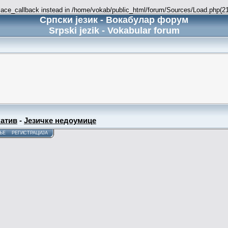
place_callback instead in /home/vokab/public_html/forum/Sources/Load.php(216
Српски језик - Вокабулар форум
Srpski jezik - Vokabular forum
атив
-
Језичке недоумице
ЊЕ
РЕГИСТРАЦИЈА