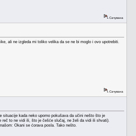
Сачувана
, ali ne izgleda mi toliko velika da se ne bi moglo i ovo upotrebiti.
Сачувана
e situacije kada neko uporno pokušava da učini nešto što je
eč to ne vidi ili, što je češće slučaj, ne želi da vidi ili shvati).
m našom: Okani se ćorava posla. Tako nešto.