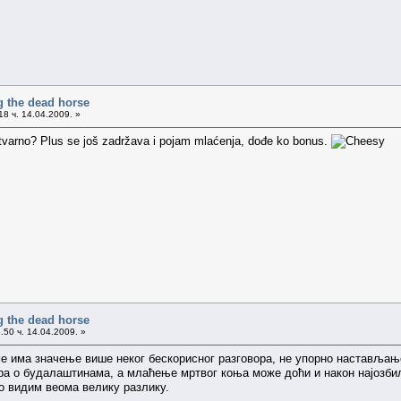
g the dead horse
8 ч. 14.04.2009. »
stvarno? Plus se još zadržava i pojam mlaćenja, dođe ko bonus.
g the dead horse
.50 ч. 14.04.2009. »
 има значење више неког бескорисног разговора, не упорно настављање
ара о будалаштинама, а млаћење мртвог коња може доћи и након најозбиљн
оо видим веома велику разлику.