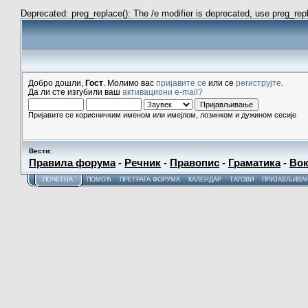
Deprecated: preg_replace(): The /e modifier is deprecated, use preg_re
Добро дошли,
Гост
. Молимо вас
пријавите се
или се
региструјте
.
Да ли сте изгубили ваш
активациони e-mail?
Пријавите се корисничким именом или имејлом, лозинком и дужином сесије
Вести
:
Правила форума
-
Речник
-
Правопис
-
Граматика
-
Вок
ПОЧЕТНА
ПОМОЋ
ПРЕТРАГА ФОРУМА
КАЛЕНДАР
ТАГОВИ
ПРИЈАВЉИВА