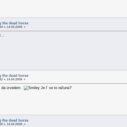
g the dead horse
4 ч. 14.04.2009. »
...
g the dead horse
2 ч. 14.04.2009. »
em da izvedem.
Je l` se to računa?
g the dead horse
0 ч. 14.04.2009. »