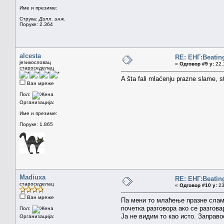
Име и презиме:
Струка:
Дипл. инж.
Поруке: 2.364
alcesta
RE: ЕНГ:Beatin
језикословац
«
Одговор #9 у:
22.1
староседелац
A šta fali mlaćenju prazne slame, 
Ван мреже
Пол:
Организација:
Име и презиме:
Поруке: 1.865
Madiuxa
RE: ЕНГ:Beatin
староседелац
«
Одговор #10 у:
23
Ван мреже
Па мени то млаћење празне сламе
почетка разговора ако се разгов
Пол:
Ја не видим то као исто. Заправ
Организација: