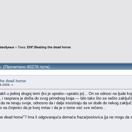
ревођење
> Тема:
ЕНГ:Beating the dead horse
se (Прочитано 40276 пута)
the dead horse
4.2009. »
i u jednoj drugoj temi (ko je upratio—upratio je)... On se odnosi na ljude ko
i rasprava je došla do svog prirodnog kraja — bilo tako što se nešto zaključilo
a ne teraju svoje, odnosno da i dalje insistiraju da se dođe do nekog zaključk
o na činjenici da je konj mrtav i da je o tome već sve rečeno...
the dead horse"? Ima li odgovarajuća domaća fraza/poslovica (ja ne mogu da s