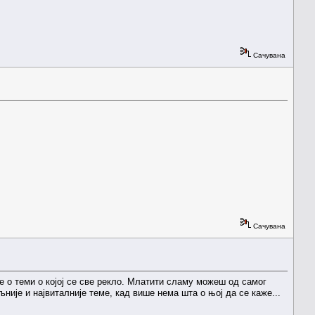
Сачувана
Сачувана
 о теми о којој се све рекло. Млатити сламу можеш од самог
ије и највиталније теме, кад више нема шта о њој да се каже...