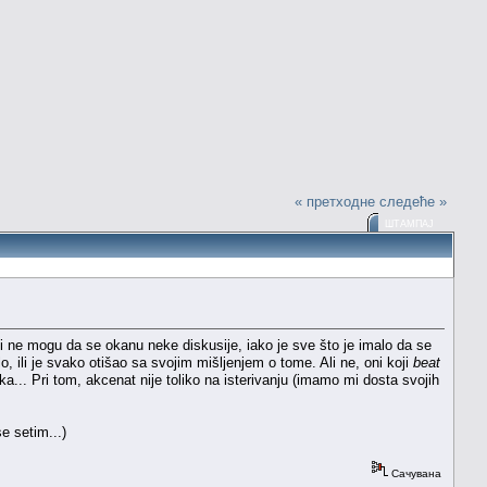
« претходне
следеће »
ШТАМПАЈ
ji ne mogu da se okanu neke diskusije, iako je sve što je imalo da se
, ili je svako otišao sa svojim mišljenjem o tome. Ali ne, oni koji
beat
a... Pri tom, akcenat nije toliko na isterivanju (imamo mi dosta svojih
e setim...)
Сачувана