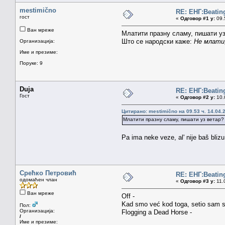
mestimično
RE: ЕНГ:Beatin
гост
«
Одговор #1 у:
09.5
Ван мреже
Млатити празну сламу, пишати у
Што се народски каже:
Не млати,
Организација:
Име и презиме:
Поруке: 9
Duja
RE: ЕНГ:Beatin
Гост
«
Одговор #2 у:
10.0
Цитирано: mestimično на 09.53 ч. 14.04.
Млатити празну сламу, пишати уз ветар
Pa ima neke veze, al' nije baš blizu.
Срећко Петровић
RE: ЕНГ:Beatin
одомаћен члан
«
Одговор #3 у:
11.0
Ван мреже
Off -
Kad smo već kod toga, setio sam 
Пол:
Организација:
Flogging a Dead Horse -
/
Име и презиме: