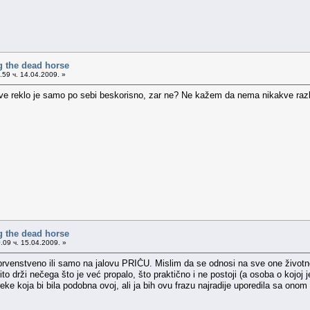
g the dead horse
59 ч. 14.04.2009. »
sve reklo je samo po sebi beskorisno, zar ne? Ne kažem da nema nikakve razlike
g the dead horse
.09 ч. 15.04.2009. »
prvenstveno ili samo na jalovu PRIČU. Mislim da se odnosi na sve one životn
ito drži nečega što je već propalo, što praktično i ne postoji (a osoba o kojoj je r
ke koja bi bila podobna ovoj, ali ja bih ovu frazu najradije uporedila sa ono