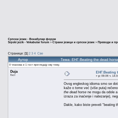
Српски језик - Вокабулар форум
Srpski jezik - Vokabular forum
>
Страни језици и српски језик
>
Преводи и п
Странице: [
1
]
2
3
4
Све
Аутор
Тема: ЕНГ:Beating the dead hor
0 чланова и 1 гост прегледају ову тему.
Duja
ЕНГ:Beating 
Гост
«
у:
09.06 ч. 14.0
Ovog engleskog idioma smo se dotakl
kaže o tome već (više puta) rečeno, 
the dead horse
ne mogu da odole a d
izraza za inaćenje i natezanje), neg
Dakle, kako biste preveli "beating 