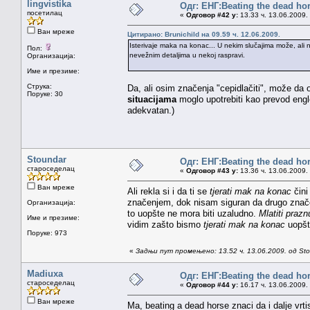
lingvistika
Одг: ЕНГ:Beating the dead ho
посетилац
«
Одговор #42 у:
13.33 ч. 13.06.2009.
Ван мреже
Цитирано: Brunichild на 09.59 ч. 12.06.2009.
Isterivaje maka na konac... U nekim slučajima može, ali ne
Пол:
nevežnim detaljima u nekoj raspravi.
Организација:
Име и презиме:
Струка:
Da, ali osim značenja "cepidlačiti", može da
Поруке: 30
situacijama
moglo upotrebiti kao prevod engl
adekvatan.)
Stoundar
Одг: ЕНГ:Beating the dead ho
староседелац
«
Одговор #43 у:
13.36 ч. 13.06.2009.
Ван мреже
Ali rekla si i da ti se
tjerati mak na konac
čini
značenjem, dok nisam siguran da drugo znače
Организација:
to uopšte ne mora biti uzaludno.
Mlatiti praz
Име и презиме:
vidim zašto bismo
tjerati mak na konac
uopšte
Поруке: 973
«
Задњи пут промењено: 13.52 ч. 13.06.2009. од St
Madiuxa
Одг: ЕНГ:Beating the dead ho
староседелац
«
Одговор #44 у:
16.17 ч. 13.06.2009.
Ван мреже
Ma, beating a dead horse znaci da i dalje vrti