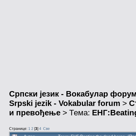
Српски језик - Вокабулар фору
Srpski jezik - Vokabular forum
>
С
и превођење
> Тема:
ЕНГ:Beatin
Странице:
1
2
[
3
]
4
Све