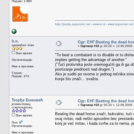
Поруке: 1.960
http://pedja.supurovic.net
-
www.iz.rs
-
www.supurovic.net
b.n.
Одг: ЕНГ:Beating the dead ho
одомаћен члан
«
Одговор #32 у:
00.20 ч. 12.06.2009.
Ван мреже
"To
beat
a combatant is to disable or to dishe
implies getting the advantage of another."
Организација:
("
Tući
protivnika jeste onemogućiti ga ili ga o
Име и презиме:
postizanje prednosti nad drugim.")
Струка:
Ako je suditi po ovome iz jednog rečnika sin
Поруке: 373
konja
što znači... svašta.
Ђорђе Божовић
Одг: ЕНГ:Beating the dead ho
језикословац
«
Одговор #33 у:
00.24 ч. 12.06.2009.
староседелац
Beating the dead horse znači, bukvalno, tući 
Ван мреже
ovaj mrtav, radi nešto apsurdno bez prestanka,
Пол:
konj je već mrtav, i kada svrhe za to nema, je
Организација:
Име и презиме: