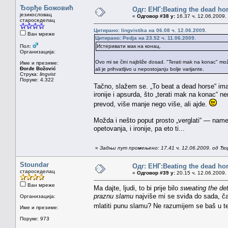
Ђорђе Божовић
Одг: ЕНГ:Beating the dead ho
језикословац
«
Одговор #38 у:
16.37 ч. 12.06.2009.
староседелац
Цитирано: lingvistika на 06.08 ч. 12.06.2009.
Ван мреже
Цитирано: Pedja на 23.52 ч. 11.06.2009.
Пол:
Истеривати мак на конац.
Организација:
Ovo mi se čini najbliže dosad. "Terati mak na konac" mo
Име и презиме:
Đorđe Božović
ali je prihvatljivo u nepostojanju bolje varijante.
Струка:
lingvist
Поруке: 4.322
Tačno, slažem se. „To beat a dead horse“ ima
ironije i apsurda, što „terati mak na konac“ 
prevod, više manje nego više, ali ajde.
Možda i nešto poput prosto „verglati“ — namer
opetovanja, i ironije, pa eto ti...
«
Задњи пут промењено: 17.41 ч. 12.06.2009. од Ђ
Stoundar
Одг: ЕНГ:Beating the dead ho
староседелац
«
Одговор #39 у:
20.15 ч. 12.06.2009.
Ван мреже
Ma dajte, ljudi, to bi prije bilo
sweating the det
praznu slamu
najviše mi se sviđa do sada, čak
Организација:
mlatiti punu slamu? Ne razumijem se baš u t
Име и презиме:
Поруке: 973