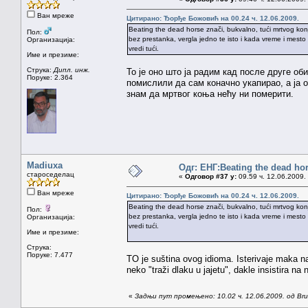
Ван мреже
Цитирано: Ђорђе Божовић на 00.24 ч. 12.06.2009.
Beating the dead horse znači, bukvalno, tući mrtvog konj
Пол:
bez prestanka, vergla jedno te isto i kada vreme i mesto 
Организација:
vredi tući.
Име и презиме:
Струка:
Дипл. инж.
То је оно што ја радим кад после друге о
Поруке: 2.364
помислили да сам коначно укапирао, а ја о
знам да мртвог коња нећу ни померити.
Madiuxa
Одг: ЕНГ:Beating the dead ho
староседелац
«
Одговор #37 у:
09.59 ч. 12.06.2009.
Ван мреже
Цитирано: Ђорђе Божовић на 00.24 ч. 12.06.2009.
Beating the dead horse znači, bukvalno, tući mrtvog konj
Пол:
bez prestanka, vergla jedno te isto i kada vreme i mesto 
Организација:
vredi tući.
Име и презиме:
Струка:
Поруке: 7.477
TO je suština ovog idioma. Isterivaje maka n
neko "traži dlaku u jajetu", dakle insistira na
«
Задњи пут промењено: 10.02 ч. 12.06.2009. од Brun