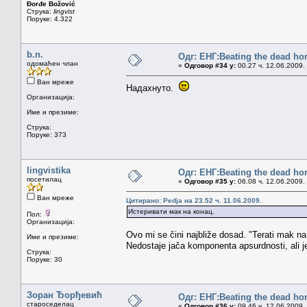
Đorđe Božović
Струка:
lingvist
Поруке: 4.322
b.n.
Одг: ЕНГ:Beating the dead ho
одомаћен члан
«
Одговор #34 у:
00.27 ч. 12.06.2009.
Ван мреже
Надахнуто.
Организација:
Име и презиме:
Струка:
Поруке: 373
lingvistika
Одг: ЕНГ:Beating the dead ho
посетилац
«
Одговор #35 у:
06.08 ч. 12.06.2009.
Ван мреже
Цитирано: Pedja на 23.52 ч. 11.06.2009.
Истеривати мак на конац.
Пол:
Организација:
Ovo mi se čini najbliže dosad. "Terati mak n
Име и презиме:
Nedostaje jača komponenta apsurdnosti, ali je 
Струка:
Поруке: 30
Зоран Ђорђевић
Одг: ЕНГ:Beating the dead ho
староседелац
«
Одговор #36 у:
09.46 ч. 12.06.2009.