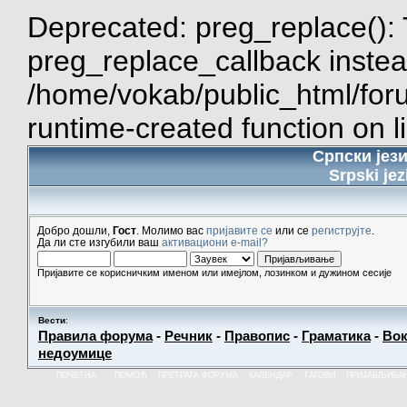
Deprecated: preg_replace(): 
preg_replace_callback instea
/home/vokab/public_html/for
runtime-created function on l
Српски јез
Srpski jez
Добро дошли,
Гост
. Молимо вас
пријавите се
или се
региструјте
.
Да ли сте изгубили ваш
активациони e-mail?
Пријавите се корисничким именом или имејлом, лозинком и дужином сесије
Вести
:
Правила форума
-
Речник
-
Правопис
-
Граматика
-
Вок
недоумице
ПОЧЕТНА
ПОМОЋ
ПРЕТРАГА ФОРУМА
КАЛЕНДАР
ТАГОВИ
ПРИЈАВЉИВА