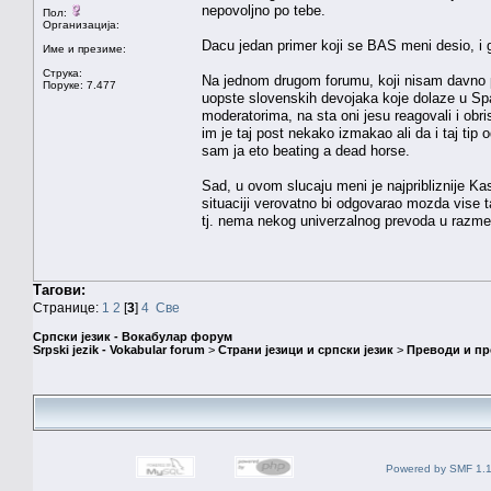
nepovoljno po tebe.
Пол:
Организација:
Dacu jedan primer koji se BAS meni desio, i 
Име и презиме:
Струка:
Na jednom drugom forumu, koji nisam davno p
Поруке: 7.477
uopste slovenskih devojaka koje dolaze u Span
moderatorima, na sta oni jesu reagovali i obris
im je taj post nekako izmakao ali da i taj tip 
sam ja eto beating a dead horse.
Sad, u ovom slucaju meni je najpribliznije Ka
situaciji verovatno bi odgovarao mozda vise ta
tj. nema nekog univerzalnog prevoda u razmeri
Тагови:
Странице:
1
2
[
3
]
4
Све
Српски језик - Вокабулар форум
Srpski jezik - Vokabular forum
>
Страни језици и српски језик
>
Преводи и п
Powered by SMF 1.