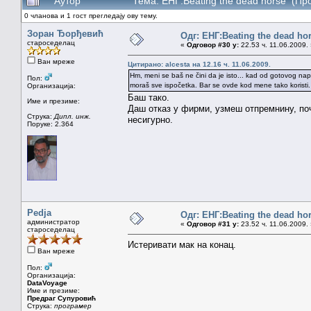
Аутор
Тема: ЕНГ:Beating the dead horse (Пр
0 чланова и 1 гост прегледају ову тему.
Зоран Ђорђевић
Одг: ЕНГ:Beating the dead ho
староседелац
«
Одговор #30 у:
22.53 ч. 11.06.2009.
Ван мреже
Цитирано: alcesta на 12.16 ч. 11.06.2009.
Hm, meni se baš ne čini da je isto... kad od gotovog napraviš
Пол:
moraš sve ispočetka. Bar se ovde kod mene tako koristi.
Организација:
Баш тако.
Име и презиме:
Даш отказ у фирми, узмеш отпремнину, поч
Струка:
Дипл. инж.
несигурно.
Поруке: 2.364
Pedja
Одг: ЕНГ:Beating the dead ho
администратор
«
Одговор #31 у:
23.52 ч. 11.06.2009.
староседелац
Истеривати мак на конац.
Ван мреже
Пол:
Организација:
DataVoyage
Име и презиме:
Предраг Супуровић
Струка:
програмер