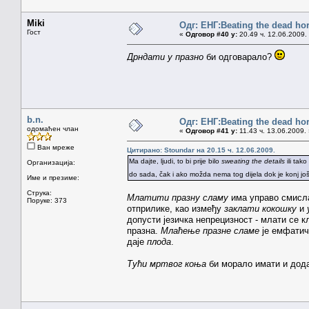
Miki
Одг: ЕНГ:Beating the dead ho
Гост
«
Одговор #40 у:
20.49 ч. 12.06.2009.
Дрндати у празно
би одговарало?
b.n.
Одг: ЕНГ:Beating the dead ho
одомаћен члан
«
Одговор #41 у:
11.43 ч. 13.06.2009.
Ван мреже
Цитирано: Stoundar на 20.15 ч. 12.06.2009.
Ma dajte, ljudi, to bi prije bilo
sweating the details
ili tak
Организација:
do sada, čak i ako možda nema tog dijela dok je konj još
Име и презиме:
Струка:
Млатити празну сламу
има управо смисла
Поруке: 373
отприлике, као између
заклати кокошку
и
допусти језичка непрецизност - млати се к
празна.
Млаћење празне сламе
је емфатич
даје
плода
.
Тући мртвог коња
би морало имати и дода