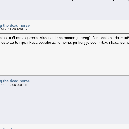
g the dead horse
24 ч. 12.06.2009. »
lno, tući mrtvog konja. Akcenat je na onome „mrtvog“. Jer, onaj ko i dalje tu
mesto za to nije, i kada potrebe za to nema, jer konj je već mrtav, i kada svrhe
g the dead horse
27 ч. 12.06.2009. »