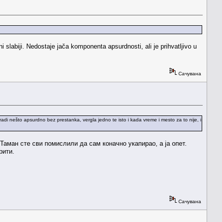
labiji. Nedostaje jača komponenta apsurdnosti, ali je prihvatljivo u
Сачувана
radi nešto apsurdno bez prestanka, vergla jedno te isto i kada vreme i mesto za to nije, i
 Таман сте сви помислили да сам коначно укапирао, а ја опет.
рити.
Сачувана