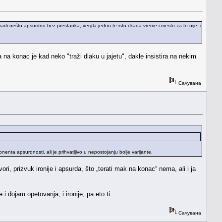
radi nešto apsurdno bez prestanka, vergla jedno te isto i kada vreme i mesto za to nije, i
na konac je kad neko "traži dlaku u jajetu", dakle insistira na nekim
Сачувана
nta apsurdnosti, ali je prihvatljivo u nepostojanju bolje varijante.
, prizvuk ironije i apsurda, što „terati mak na konac“ nema, ali i ja
 dojam opetovanja, i ironije, pa eto ti...
Сачувана