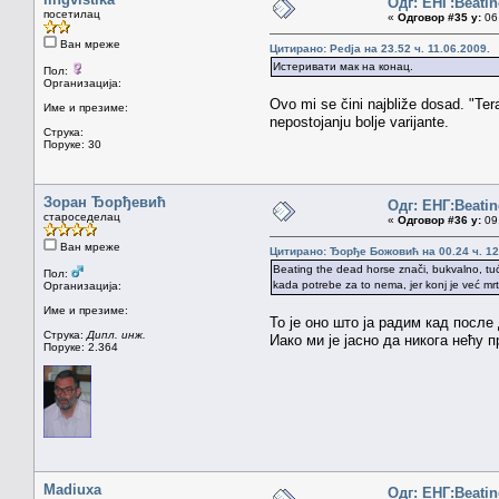
Одг: ЕНГ:Beatin
посетилац
«
Одговор #35 у:
06.
Ван мреже
Цитирано: Pedja на 23.52 ч. 11.06.2009.
Истеривати мак на конац.
Пол:
Организација:
Ovo mi se čini najbliže dosad. "Ter
Име и презиме:
nepostojanju bolje varijante.
Струка:
Поруке: 30
Зоран Ђорђевић
Одг: ЕНГ:Beatin
староседелац
«
Одговор #36 у:
09.
Ван мреже
Цитирано: Ђорђе Божовић на 00.24 ч. 12
Beating the dead horse znači, bukvalno, tući
Пол:
kada potrebe za to nema, jer konj je već mrta
Организација:
Име и презиме:
То је оно што ја радим кад посл
Струка:
Дипл. инж.
Иако ми је јасно да никога нећу
Поруке: 2.364
Madiuxa
Одг: ЕНГ:Beatin