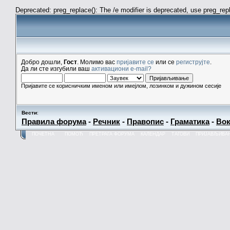
Deprecated: preg_replace(): The /e modifier is deprecated, use preg_re
Добро дошли,
Гост
. Молимо вас
пријавите се
или се
региструјте
.
Да ли сте изгубили ваш
активациони e-mail?
Пријавите се корисничким именом или имејлом, лозинком и дужином сесије
Вести
:
Правила форума
-
Речник
-
Правопис
-
Граматика
-
Вок
ПОЧЕТНА
ПОМОЋ
ПРЕТРАГА ФОРУМА
КАЛЕНДАР
ТАГОВИ
ПРИЈАВЉИВА