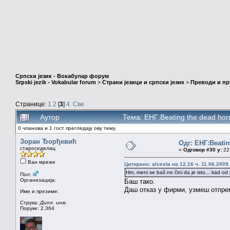
Српски језик - Вокабулар форум
Srpski jezik - Vokabular forum
>
Страни језици и српски језик
>
Преводи и п
Странице:
1
2
[
3
]
4
Све
Аутор
Тема: ЕНГ:Beating the dead ho
0 чланова и 1 гост прегледају ову тему.
Зоран Ђорђевић
Одг: ЕНГ:Beatin
староседелац
«
Одговор #30 у:
22.
Ван мреже
Цитирано: alcesta на 12.16 ч. 11.06.2009.
Hm, meni se baš ne čini da je isto... kad od g
Пол:
Организација:
Баш тако.
Даш отказ у фирми, узмеш отпрем
Име и презиме:
Струка:
Дипл. инж.
Поруке: 2.364