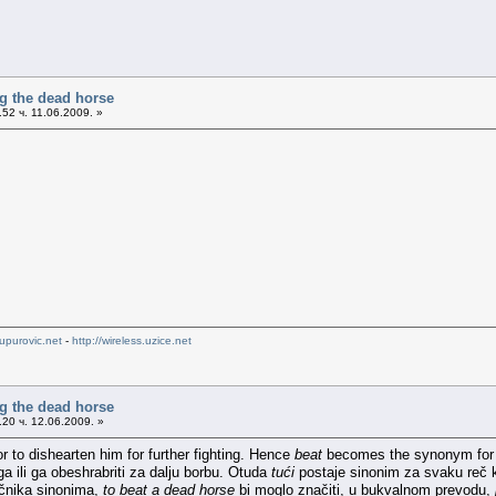
g the dead horse
52 ч. 11.06.2009. »
upurovic.net
-
http://wireless.uzice.net
g the dead horse
20 ч. 12.06.2009. »
r to dishearten him for further fighting. Hence
beat
becomes the synonym for e
ga ili ga obeshrabriti za dalju borbu. Otuda
tući
postaje sinonim za svaku reč k
ečnika sinonima,
to beat a dead horse
bi moglo značiti, u bukvalnom prevodu,