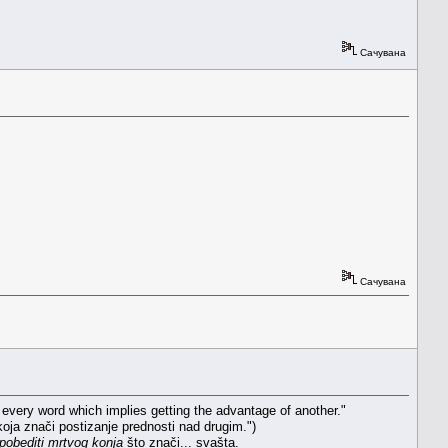
Сачувана
Сачувана
very word which implies getting the advantage of another."
oja znači postizanje prednosti nad drugim.")
pobediti mrtvog konja
što znači... svašta.