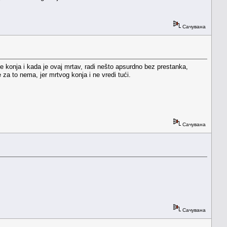
Сачувана
če konja i kada je ovaj mrtav, radi nešto apsurdno bez prestanka,
 za to nema, jer mrtvog konja i ne vredi tući.
Сачувана
Сачувана