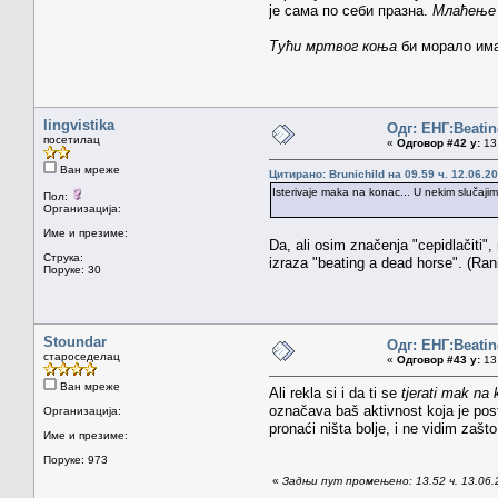
је сама по себи празна.
Млаћење 
Тући мртвог коња
би морало има
lingvistika
Одг: ЕНГ:Beatin
посетилац
«
Одговор #42 у:
13.
Ван мреже
Цитирано: Brunichild на 09.59 ч. 12.06.20
Isterivaje maka na konac... U nekim slučajima
Пол:
Организација:
Име и презиме:
Da, ali osim značenja "cepidlačiti
Струка:
izraza "beating a dead horse". (Ran
Поруке: 30
Stoundar
Одг: ЕНГ:Beatin
староседелац
«
Одговор #43 у:
13.
Ван мреже
Ali rekla si i da ti se
tjerati mak na
označava baš aktivnost koja je pos
Организација:
pronaći ništa bolje, i ne vidim zaš
Име и презиме:
Поруке: 973
«
Задњи пут промењено: 13.52 ч. 13.06.