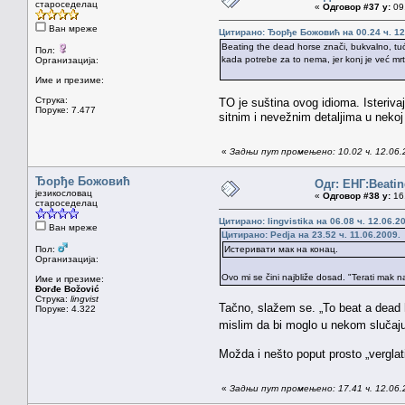
староседелац
«
Одговор #37 у:
09.
Ван мреже
Цитирано: Ђорђе Божовић на 00.24 ч. 12
Beating the dead horse znači, bukvalno, tući
Пол:
kada potrebe za to nema, jer konj je već mrta
Организација:
Име и презиме:
Струка:
TO je suština ovog idioma. Isteriva
Поруке: 7.477
sitnim i nevežnim detaljima u nekoj
«
Задњи пут промењено: 10.02 ч. 12.06.2
Ђорђе Божовић
Одг: ЕНГ:Beatin
језикословац
«
Одговор #38 у:
16.
староседелац
Цитирано: lingvistika на 06.08 ч. 12.06.2
Ван мреже
Цитирано: Pedja на 23.52 ч. 11.06.2009.
Пол:
Истеривати мак на конац.
Организација:
Ovo mi se čini najbliže dosad. "Terati mak n
Име и презиме:
Đorđe Božović
Струка:
lingvist
Tačno, slažem se. „To beat a dead h
Поруке: 4.322
mislim da bi moglo u nekom slučaju
Možda i nešto poput prosto „verglati
«
Задњи пут промењено: 17.41 ч. 12.06