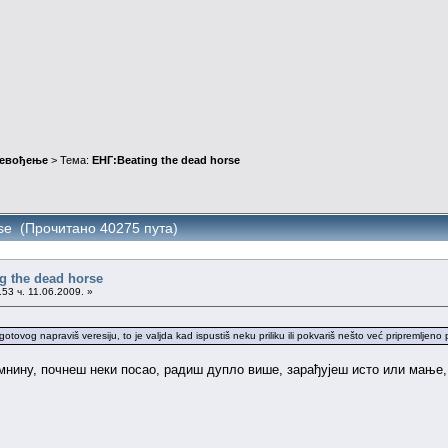
ревођење
> Тема:
ЕНГ:Beating the dead horse
rse (Прочитано 40275 пута)
g the dead horse
53 ч. 11.06.2009. »
otovog napraviš veresiju, to je valjda kad ispustiš neku priliku ili pokvariš nešto već pripremljeno pa
нину, почнеш неки посао, радиш дупло више, зарађујеш исто или мање, 