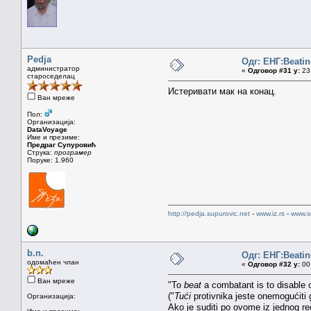
Pedja
Одг: ЕНГ:Beatin
администратор
«
Одговор #31 у:
23.
староседелац
Истеривати мак на конац.
Ван мреже
Пол:
Организација:
DataVoyage
Име и презиме:
Предраг Супуровић
Струка:
програмер
Поруке: 1.960
http://pedja.supurovic.net
-
www.iz.rs
-
www.s
b.n.
Одг: ЕНГ:Beatin
одомаћен члан
«
Одговор #32 у:
00.
Ван мреже
"To
beat
a combatant is to disable o
("
Tući
protivnika jeste onemogućiti 
Организација:
Ako je suditi po ovome iz jednog r