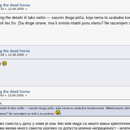
g the dead horse
15 ч. 12.06.2009. »
ng the details
ili tako nešto — sasvim druga priča, koja nema te uzaludne 
oš bio živ. (Sa druge strane, ima li smisla mlatiti punu slamu? Ne razumijem
g the dead horse
49 ч. 12.06.2009. »
о?
g the dead horse
43 ч. 13.06.2009. »
9.
tails
ili tako nešto — sasvim druga priča, koja nema te uzaludne komponente.
Mlatiti praznu sla
u slamu? Ne razumijem se baš u te poslove.
)
во смисла у делу у коме је коњ био жив мада са нешто мање крволочност
ма веома много смисла уколико се допусти језичка непрецизност - млати 