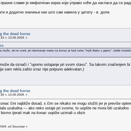
празне сламе
је емфатичан израз који управо хоће да нагласи да се рад
ти и додатно значење као што сам навела у цитату - в. доле.
g the dead horse
33 ч. 13.06.2009. »
09.
 može, ali ne uvek, jer isterivanje maka na konac je kad neko "traži dlaku u jajetu", dakle insistir
", može da označi i "uporno ostajanje pri svom stavu". Sa takvim značenjem b
ije sam rekla zašto izraz nije potpuno adekvatan.)
g the dead horse
36 ч. 13.06.2009. »
 konac
čini najbliže dosad, s čim se nikako ne mogu složiti jer je previše op
tala uzaludna — ako neko ostaje pri svome, to uopšte ne mora biti uzaludno.
to bismo
tjerati mak na konac
uopšte uzimali u obzir.
2009. од Stoundar
»