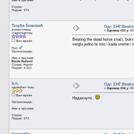
Име и презиме:
Струка:
Поруке: 373
Ђорђе Божовић
Одг: ЕНГ:Beatin
језикословац
«
Одговор #33 у:
00.
староседелац
Beating the dead horse znači, bukva
Ван мреже
vergla jedno te isto i kada vreme i 
Пол:
Организација:
Име и презиме:
Đorđe Božović
Струка:
lingvist
Поруке: 4.322
b.n.
Одг: ЕНГ:Beatin
одомаћен члан
«
Одговор #34 у:
00.
Ван мреже
Надахнуто.
Организација:
Име и презиме:
Струка:
Поруке: 373
lingvistika