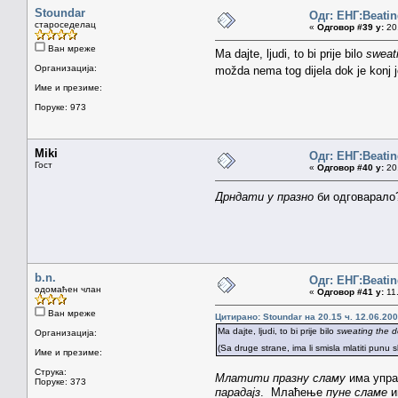
Stoundar
Одг: ЕНГ:Beatin
староседелац
«
Одговор #39 у:
20.
Ван мреже
Ma dajte, ljudi, to bi prije bilo
sweati
Организација:
možda nema tog dijela dok je konj j
Име и презиме:
Поруке: 973
Miki
Одг: ЕНГ:Beatin
Гост
«
Одговор #40 у:
20.
Дрндати у празно
би одговарал
b.n.
Одг: ЕНГ:Beatin
одомаћен члан
«
Одговор #41 у:
11.
Ван мреже
Цитирано: Stoundar на 20.15 ч. 12.06.200
Ma dajte, ljudi, to bi prije bilo
sweating the de
Организација:
(Sa druge strane, ima li smisla mlatiti pun
Име и презиме:
Струка:
Млатити празну сламу
има упра
Поруке: 373
парадајз
. Млаћење
пуне сламе
и