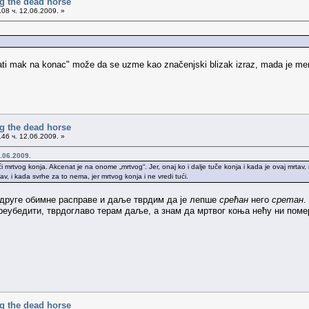
g the dead horse
08 ч. 12.06.2009. »
ati mak na konac" može da se uzme kao značenjski blizak izraz, mada je meni s
g the dead horse
46 ч. 12.06.2009. »
.06.2009.
 mrtvog konja. Akcenat je na onome „mrtvog“. Jer, onaj ko i dalje tuče konja i kada je ovaj mrtav, 
v, i kada svrhe za to nema, jer mrtvog konja i ne vredi tući.
е друге обимне расправе и даље тврдим да је лепше
срећан
него
сретан
.
 преубедити, тврдоглаво терам даље, а знам да мртвог коња нећу ни поме
g the dead horse