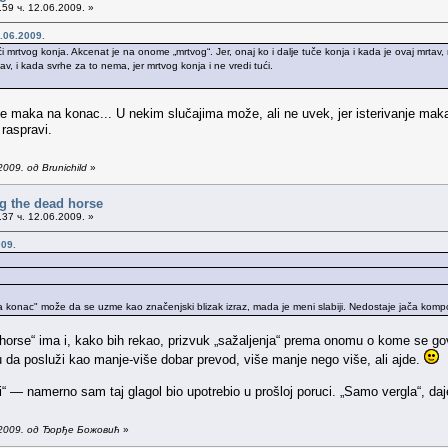
59 ч. 12.06.2009. »
.06.2009.
 mrtvog konja. Akcenat je na onome „mrtvog“. Jer, onaj ko i dalje tuče konja i kada je ovaj mrtav, 
v, i kada svrhe za to nema, jer mrtvog konja i ne vredi tući.
je maka na konac... U nekim slučajima može, ali ne uvek, jer isterivanje maka 
 raspravi.
009. од Brunichild
»
g the dead horse
37 ч. 12.06.2009. »
009.
a konac" može da se uzme kao značenjski blizak izraz, mada je meni slabiji. Nedostaje jača kompone
orse“ ima i, kako bih rekao, prizvuk „sažaljenja“ prema onomu o kome se govori
 da posluži kao manje-više dobar prevod, više manje nego više, ali ajde.
“ — namerno sam taj glagol bio upotrebio u prošloj poruci. „Samo vergla“, daje i
.2009. од Ђорђе Божовић
»