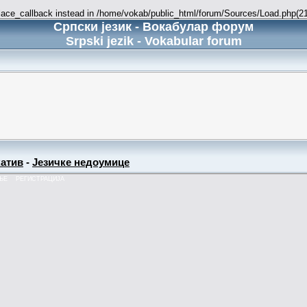
place_callback instead in /home/vokab/public_html/forum/Sources/Load.php(216
Српски језик - Вокабулар форум
Srpski jezik - Vokabular forum
атив
-
Језичке недоумице
ЊЕ
РЕГИСТРАЦИЈА