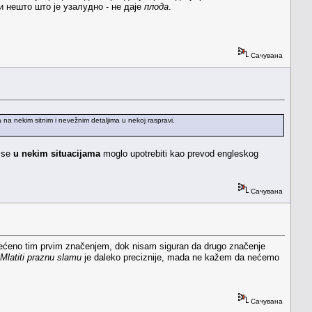
и нешто што је узалудно - не даје
плода
.
Сачувана
a na nekim sitnim i nevežnim detaljima u nekoj raspravi.
i se
u nekim situacijama
moglo upotrebiti kao prevod engleskog
Сачувана
terećeno tim prvim značenjem, dok nisam siguran da drugo značenje
Mlatiti praznu slamu
je daleko preciznije, mada ne kažem da nećemo
Сачувана