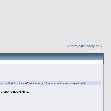
« претходне
следеће »
ШТАМПАЈ
 ti se ili izjalovi ili moraš sve ispočetka. Bar se ovde kod mene tako koristi.
а све је несигурно.