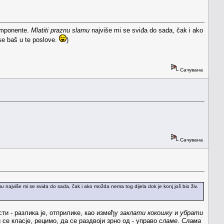
komponente.
Mlatiti praznu slamu
najviše mi se sviđa do sada, čak i ako
 se baš u te poslove.
)
Сачувана
Сачувана
mu
najviše mi se sviđa do sada, čak i ako možda nema tog dijela dok je konj još bio živ.
и - разлика је, отприлике, као између
заклати кокошку
и
убрати
се класје, рецимо, да се раздвоји зрно од - управо
сламе
.
Слама