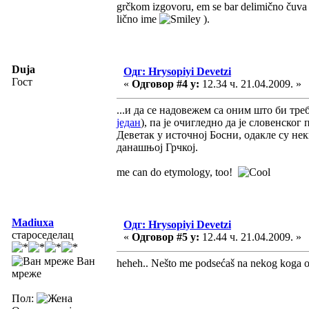
grčkom izgovoru, em se bar delimično čuva po
lično ime
).
Duja
Одг: Hrysopiyi Devetzi
Гост
«
Одговор #4 у:
12.34 ч. 21.04.2009. »
...и да се надовежем са оним што би тре
један
), па је очигледно да је словенско
Деветак у источној Босни, одакле су не
данашњој Грчкој.
me can do etymology, too!
Madiuxa
Одг: Hrysopiyi Devetzi
староседелац
«
Одговор #5 у:
12.44 ч. 21.04.2009. »
Ван
heheh.. Nešto me podsećaš na nekog koga o
мреже
Пол: