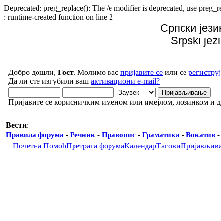
Deprecated: preg_replace(): The /e modifier is deprecated, use preg
: runtime-created function on line 2
Српски јези
Srpski jez
Добро дошли,
Гост
. Молимо вас
пријавите се
или се
региструј
Да ли сте изгубили ваш
активациони e-mail?
Пријавите се корисничким именом или имејлом, лозинком и 
Вести
:
Правила форума
-
Речник
-
Правопис
-
Граматика
-
Вокатив
Почетна
Помоћ
Претрага форума
Календар
Тагови
Пријављив