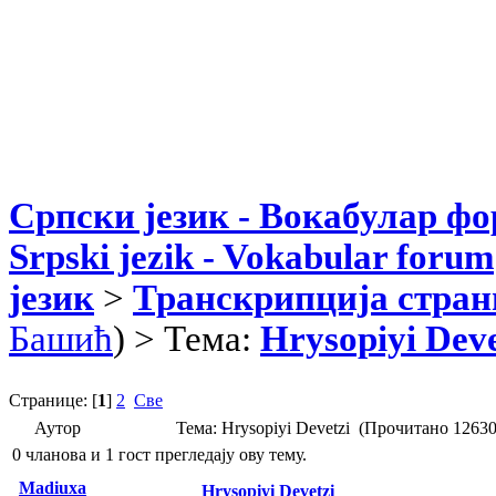
Српски језик - Вокабулар ф
Srpski jezik - Vokabular forum
језик
>
Транскрипција стран
Башић
) > Тема:
Hrysopiyi Deve
Странице: [
1
]
2
Све
Аутор
Тема: Hrysopiyi Devetzi (Прочитано 12630
0 чланова и 1 гост прегледају ову тему.
Madiuxa
Hrysopiyi Devetzi