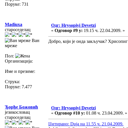
Поруке: 731
Madiuxa
Одг: Hrysopiyi Devetzi
староседелац
«
Одговор #9 у:
19.15 ч. 22.04.2009. »
Ван
Добро, који је онда закључак? Хрисопи
мреже
Пол:
Организација:
Име и презиме:
Струка:
Поруке: 7.477
Ђорђе Божовић
Одг: Hrysopiyi Devetzi
језикословац
«
Одговор #10 у:
01.08 ч. 23.04.2009. »
староседелац
Цитирано: Duja на 11.55 ч. 21.04.2009.