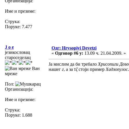
Организација:
Име и презиме:
Струка:
Поруке: 7.477
J o e
Одг: Hrysopiyi Devetzi
језикословац
«
Одговор #6 у:
13.09 ч. 21.04.2009. »
староседелац
Ја мислим да би требало
Хрисопиги Деве
Ван
нашег
г
, а за
τζ
стоји пример
Хадзопулос
.
мреже
Пол:
Организација:
Име и презиме:
Струка:
Поруке: 1.688