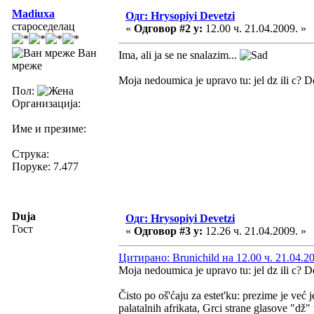
Madiuxa
Одг: Hrysopiyi Devetzi
староседелац
«
Одговор #2 у:
12.00 ч. 21.04.2009. »
Ван
Ima, ali ja se ne snalazim...
мреже
Moja nedoumica je upravo tu: jel dz ili c? D
Пол:
Организација:
Име и презиме:
Струка:
Поруке: 7.477
Duja
Одг: Hrysopiyi Devetzi
Гост
«
Одговор #3 у:
12.26 ч. 21.04.2009. »
Цитирано: Brunichild на 12.00 ч. 21.04.2
Moja nedoumica je upravo tu: jel dz ili c? D
Čisto po oš'ćaju za estet'ku: prezime je ve
palatalnih afrikata, Grci strane glasove "dž"