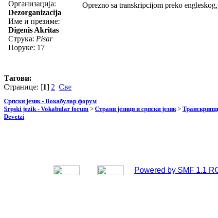
Организација:
Oprezno sa transkripcijom preko engleskog, 
Dezorganizacija
Име и презиме:
Digenis Akritas
Струка:
Pisar
Поруке: 17
Тагови:
Странице: [
1
]
2
Све
Српски језик - Вокабулар форум
Srpski jezik - Vokabular forum
>
Страни језици и српски језик
>
Транскрипци
Devetzi
Powered by SMF 1.1 R