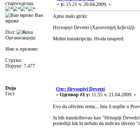
староседелац
«
у:
15.21 ч. 20.04.2009. »
Ван
Ajmo malo grcki:
мреже
Hrysopiyi Devetzi (Χρυσοπηγή Δεβετζή)
Пол:
Организација:
Molim transkripciju. Hvala unapred.
Име и презиме:
Струка:
Поруке: 7.477
Duja
Одг: Hrysopiyi Devetzi
Гост
«
Одговор #1 у:
11.55 ч. 21.04.2009. »
Evo da oživimo temu... Ima li uopšte u Prav
Ja bih transkribovao kao "Hrisopiji Devedzi" 
poslednji luk bi trebalo da indicira sliveno 