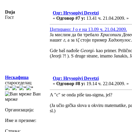
Duja
Одг: Hrysopiyi Devetzi
Гост
«
Одговор #7 у:
13.41 ч. 21.04.2009. »
Цитирано: J o e на 13.09 ч. 21.04.2009.
Ја мислим да би требало
Хрисопиги Деве
нашег
г
, а за
τζ
стоји пример
Хадзопулос
.
Gde baš nađoše
Georgi-
kao primer. Priličn
(Jeorji ?! ). S druge strane, imamo Janakis, J
Нескафица
Одг: Hrysopiyi Devetzi
староседелац
«
Одговор #8 у:
19.14 ч. 22.04.2009. »
Ван
A "c" se onda piše tau-sigma, jel?
мреже
(Ja učio grčka slova u okviru matematike, pa 
Организација:
sl.)
Име и презиме:
Струка: