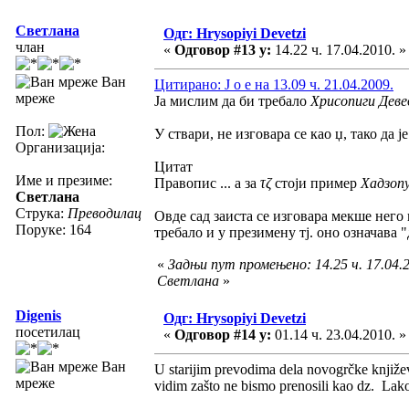
Светлана
Одг: Hrysopiyi Devetzi
члан
«
Одговор #13 у:
14.22 ч. 17.04.2010. »
Ван
Цитирано: J o e на 13.09 ч. 21.04.2009.
мреже
Ја мислим да би требало
Хрисопиги Деве
Пол:
У ствари, не изговара се као џ, тако да ј
Организација:
Цитат
Име и презиме:
Правопис ... а за
τζ
стоји пример
Хадзоп
Светлана
Струка:
Преводилац
Овде сад заиста се изговара мекше него 
Поруке: 164
требало и у презимену тј. оно означава "
«
Задњи пут промењено: 14.25 ч. 17.04.2
Светлана
»
Digenis
Одг: Hrysopiyi Devetzi
посетилац
«
Одговор #14 у:
01.14 ч. 23.04.2010. »
Ван
U starijim prevodima dela novogrčke književ
мреже
vidim zašto ne bismo prenosili kao dz. Lak