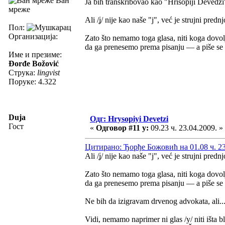
Ван
Ja bih transkribovao kao "Hrisopiji Devedzi" 
мреже
Ali /ʝ/ nije kao naše "j", već je strujni pred
Пол:
Организација:
Zato što nemamo toga glasa, niti koga dovolj
da ga prenesemo prema pisanju — a piše s
Име и презиме:
Đorđe Božović
Струка:
lingvist
Поруке: 4.322
Duja
Одг: Hrysopiyi Devetzi
Гост
«
Одговор #11 у:
09.23 ч. 23.04.2009. »
Цитирано: Ђорђе Божовић на 01.08 ч. 23
Ali /ʝ/ nije kao naše "j", već je strujni pred
Zato što nemamo toga glasa, niti koga dovolj
da ga prenesemo prema pisanju — a piše s
Ne bih da izigravam drvenog advokata, ali..
Vidi, nemamo naprimer ni glas /y/ niti išta 