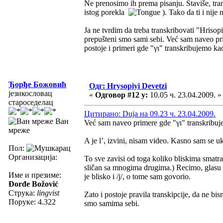
Ne prenosimo ih prema pisanju. Štaviše, tran
istog porekla
). Tako da ti i nije n
Ja ne tvrdim da treba transkribovati "Hrisopi
prepušteni smo sami sebi. Već sam naveo pri
postoje i primeri gde "γι" transkribujemo ka
Ђорђе Божовић
Одг: Hrysopiyi Devetzi
језикословац
«
Одговор #12 у:
10.05 ч. 23.04.2009. »
староседелац
Цитирано: Duja на 09.23 ч. 23.04.2009.
Ван
Već sam naveo primere gde "γι" transkribuje
мреже
A je l’, izvini, nisam video. Kasno sam se u
Пол:
Организација:
To sve zavisi od toga koliko bliskima smatra
sličan sa mnogima drugima.) Recimo, glasu /y/
Име и презиме:
je blisko i /j/, o tome sam govorio.
Đorđe Božović
Струка:
lingvist
Zato i postoje pravila transkipcije, da ne bi
Поруке: 4.322
smo samima sebi.