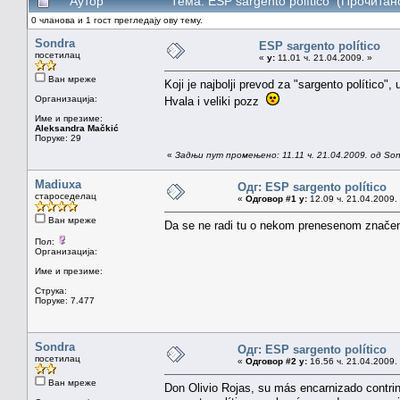
Аутор
Тема: ESP sargento político (Прочитан
0 чланова и 1 гост прегледају ову тему.
Sondra
ESP sargento político
посетилац
«
у:
11.01 ч. 21.04.2009. »
Ван мреже
Koji je najbolji prevod za "sargento político",
Организација:
Hvala i veliki pozz
Име и презиме:
Aleksandra Mačkić
Поруке: 29
«
Задњи пут промењено: 11.11 ч. 21.04.2009. од So
Madiuxa
Одг: ESP sargento político
староседелац
«
Одговор #1 у:
12.09 ч. 21.04.2009.
Ван мреже
Da se ne radi tu o nekom prenesenom značenju?
Пол:
Организација:
Име и презиме:
Струка:
Поруке: 7.477
Sondra
Одг: ESP sargento político
посетилац
«
Одговор #2 у:
16.56 ч. 21.04.2009.
Ван мреже
Don Olivio Rojas, su más encarnizado contrin