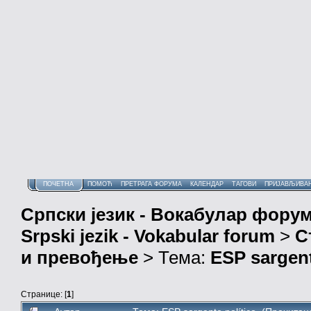
ПОЧЕТНА
ПОМОЋ
ПРЕТРАГА ФОРУМА
КАЛЕНДАР
ТАГОВИ
ПРИЈАВЉИВА
Српски језик - Вокабулар фору
Srpski jezik - Vokabular forum
>
С
и превођење
> Тема:
ESP sargent
Странице: [
1
]