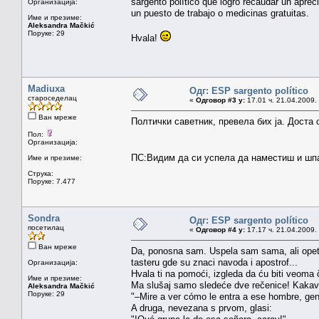
sargento político que logró recaudar un apre
Организација:
un puesto de trabajo o medicinas gratuitas.
Име и презиме:
Aleksandra Mačkić
Поруке: 29
Hvala!
Madiuxa
Одг: ESP sargento político
староседелац
«
Одговор #3 у:
17.01 ч. 21.04.2009.
Ван мреже
Полтички саветник, превела бих ја. Доста 
Пол:
Организација:
ПС:Видим да си успела да наместиш и шпа
Име и презиме:
Струка:
Поруке: 7.477
Sondra
Одг: ESP sargento político
посетилац
«
Одговор #4 у:
17.17 ч. 21.04.2009.
Ван мреже
Da, ponosna sam. Uspela sam sama, ali opet 
tasteru gde su znaci navoda i apostrof...
Организација:
Hvala ti na pomoći, izgleda da ću biti veoma č
Име и презиме:
Ma slušaj samo sledeće dve rečenice! Kakav
Aleksandra Mačkić
Поруке: 29
"–Mire a ver cómo le entra a ese hombre, gen
A druga, nevezana s prvom, glasi: