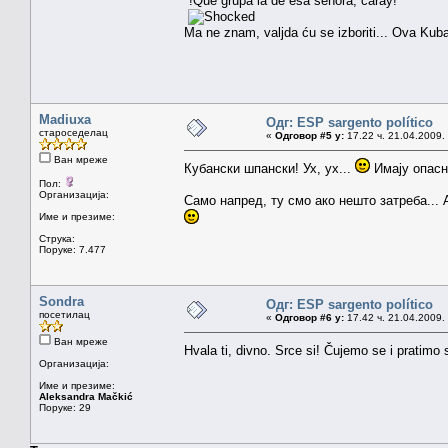
"!Qué grupa la de esa señora, caray!"
Ma ne znam, valjda ću se izboriti... Ova Kuba
Madiuxa
Одг: ESP sargento político
староседелац
«
Одговор #5 у:
17.22 ч. 21.04.2009.
Ван мреже
Кубански шпански! Ух, ух...
Имају опасн
Пол:
Организација:
Само напред, ту смо ако нешто затреба... 
Име и презиме:
Струка:
Поруке: 7.477
Sondra
Одг: ESP sargento político
посетилац
«
Одговор #6 у:
17.42 ч. 21.04.2009.
Ван мреже
Hvala ti, divno. Srce si! Čujemo se i pratimo s
Организација:
Име и презиме:
Aleksandra Mačkić
Поруке: 29