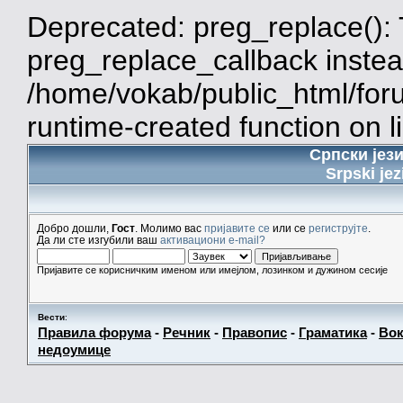
Deprecated: preg_replace(): 
preg_replace_callback instea
/home/vokab/public_html/for
runtime-created function on l
Српски јез
Srpski jez
Добро дошли,
Гост
. Молимо вас
пријавите се
или се
региструјте
.
Да ли сте изгубили ваш
активациони e-mail?
Пријавите се корисничким именом или имејлом, лозинком и дужином сесије
Вести
:
Правила форума
-
Речник
-
Правопис
-
Граматика
-
Вок
недоумице