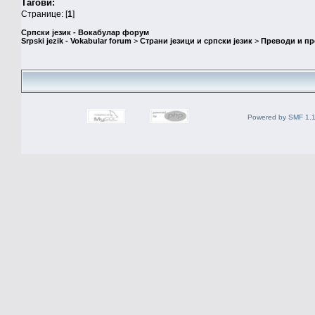
Тагови:
Странице: [
1
]
Српски језик - Вокабулар форум
Srpski jezik - Vokabular forum
>
Страни језици и српски језик
>
Преводи и п
Powered by SMF 1.