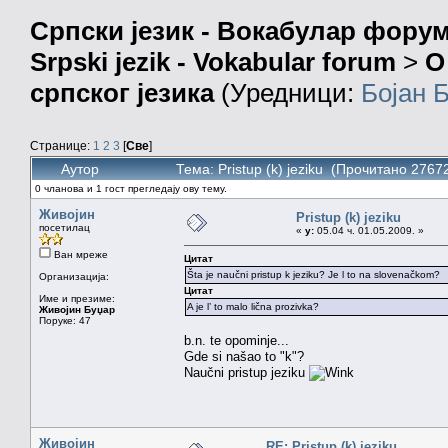
Српски језик - Вокабулар фору
Srpski jezik - Vokabular forum
>
О
српског језика
(Уредници:
Бојан 
Странице:
1
2
3
[
Све
]
Аутор
Тема: Pristup (k) jeziku (Прочитано 2767
0 чланова и 1 гост прегледају ову тему.
Живојин
Pristup (k) jeziku
посетилац
«
у:
05.04 ч. 01.05.2009. »
Ван мреже
Цитат
Šta je naučni pristup k jeziku? Je l to na slovenačkom?
Организација:
Цитат
Име и презиме:
A je l’ to malo lična prozivka?
Живојин Буџар
Поруке: 47
b.n. te opominje...
Gde si našao to "k"?
Naučni pristup jeziku
Живојин
RE: Pristup (k) jeziku