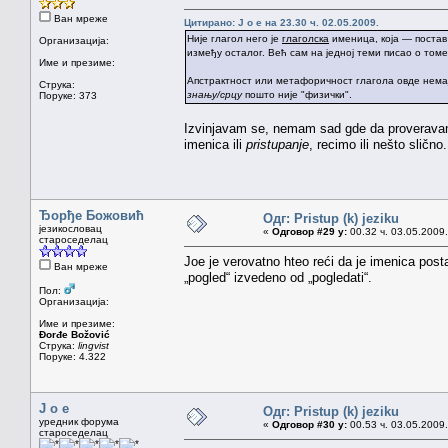
Ван мреже
Цитирано: J o e на 23.30 ч. 02.05.2009.
Није глагол него је
глаголска
именица, која — постав
Организација:
између осталог. Већ сам на једној теми писао о том
Име и презиме:
Апстрактност или метафоричност глагола овде нема
Струка:
знању/срцу
пошто није "физички".
Поруке: 373
Izvinjavam se, nemam sad gde da proveravam,
imenica ili
pristupanje
, recimo ili nešto slično.
Ђорђе Божовић
Одг: Pristup (k) jeziku
језикословац
«
Одговор #29 у:
00.32 ч. 03.05.2009.
староседелац
Joe je verovatno hteo reći da je imenica postal
Ван мреже
„pogled“ izvedeno od „pogledati“.
Пол:
Организација:
Име и презиме:
Đorđe Božović
Струка:
lingvist
Поруке: 4.322
J o e
Одг: Pristup (k) jeziku
уредник форума
«
Одговор #30 у:
00.53 ч. 03.05.2009.
староседелац