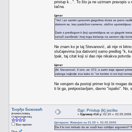
pristup k...". To što ja ne uzimam pravopis u
tačna.
Цитат
"Već i po samim upravnim glagolima dosta se jasno razlik
dativom se, kao padežom namene, obično upotrebljava nek
Dativ s predlogom k (ka) upotrebljava se uz glagole kretan
označi završetak i kraj toga kretanja na samom cilju kom
Ne znam ko je taj Stevanović, ali nije ni bitn
slučajevima (sa dativom) samo predlog "k, ka
Ipak, taj citat koji si dao nije nikakva potvrda
Цитат
(M. Stevanović, II tom, str. 372; a zatim daje sijaset prim
zaboga najbolje zna kako to "ne koriste ni oni koji nema
Ne verujem da postoji primer koji bi mogao da 
ti bi ga, pretpostavljam, davno "ispalio". No, 
Ђорђе Божовић
Одг: Pristup (k) jeziku
језикословац
«
Одговор #14 у:
02.20 ч. 02.05.2009.
староседелац
Цитирано: Живојин на 01.09 ч. 02.05.2009.
Ван мреже
Da li bi ovo trebalo da se uvaži kao ozbiljan argument? Re
Пол: