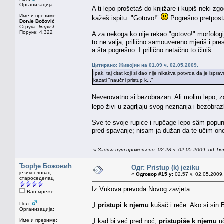
Организација:
A ti lepo prošetaš do knjižare i kupiš neki zg
Име и презиме:
kažeš ispitu: "Gotovo!"
Pogrešno pretposta
Đorđe Božović
Струка:
lingvist
Поруке: 4.322
A za nekoga ko nije rekao "gotovo!" morfologi
to ne valja, prilično samouvereno mjeriš i pres
a šta pogrešno. I prilično netačno to činiš.
Цитирано: Живојин на 01.09 ч. 02.05.2009.
Ipak, taj citat koji si dao nije nikakva potvrda da je ispr
kazati "naučni pristup k..."
Neverovatno si bezobrazan. Ali molim lepo, za 
lepo živi u zagrljaju svog neznanja i bezobraz
Sve te svoje rupice i rupčage lepo sâm popun
pred spavanje; nisam ja dužan da te učim on
«
Задњи пут промењено: 02.28 ч. 02.05.2009. од Ђ
Ђорђе Божовић
Одг: Pristup (k) jeziku
језикословац
«
Одговор #15 у:
02.57 ч. 02.05.2009.
староседелац
Iz Vukova prevoda Novog zavjeta:
Ван мреже
Пол:
„I
pristupi k njemu
kušač i reče: Ako si sin B
Организација:
Име и презиме:
„I kad bi već pred noć,
pristupiše k njemu
uč