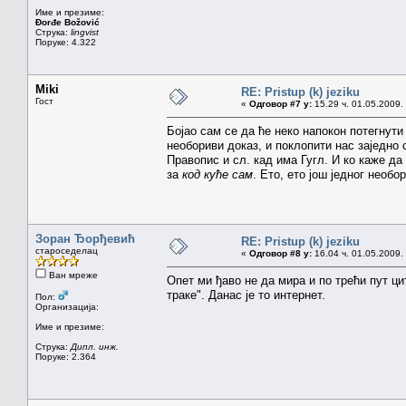
Име и презиме:
Đorđe Božović
Струка:
lingvist
Поруке: 4.322
Miki
RE: Pristup (k) jeziku
Гост
«
Одговор #7 у:
15.29 ч. 01.05.2009.
Бојао сам се да ће неко напокон потегнути
необориви доказ, и поклопити нас заједно 
Правопис и сл. кад има Гугл. И ко каже да
за
код куће сам
. Ето, ето још једног необо
Зоран Ђорђевић
RE: Pristup (k) jeziku
староседелац
«
Одговор #8 у:
16.04 ч. 01.05.2009.
Ван мреже
Опет ми ђаво не да мира и по трећи пут ци
траке". Данас је то интернет.
Пол:
Организација:
Име и презиме:
Струка:
Дипл. инж.
Поруке: 2.364