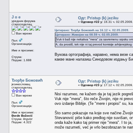
J o e
Одг: Pristup (k) jeziku
уредник форума
«
Одговор #22 у:
16.31 ч. 02.05.2009.
староседелац
Цитирано: Ђорђе Божовић на 16.12 ч. 02.05.2009.
Ван мреже
Цитирано: Живојин на 08.59 ч. 02.05.2009.
Vuk ti baš nije nekakva "mera" za savremenu srpsku orto
Пол:
Организација:
A, da prostiš, tek nije ni taj prevod komisije arhijerejskog
Име и презиме:
Вукова ортографија, наравно, нема везе с
Струка:
какве мане налазиш Синодовом издању Би
Поруке: 1.688
Ђорђе Божовић
Одг: Pristup (k) jeziku
језикословац
«
Одговор #23 у:
17.12 ч. 02.05.2009.
староседелац
Nisi razumeo, ne kažem da je taj jezik pogre
Ван мреже
Vuk nije "mera", što reče Živojin, nije ni prev
Пол:
ovo izdanje Biblije. (Te "mere i propisi" su,
Организација:
Име и презиме:
Što samo pokazuje na koje sve načine Živojin
Đorđe Božović
Stevanović piše kako predlog nije suvišan, ond
Струка:
lingvist
onda kaže kako taj primer nije "mera". I to ja
Поруке: 4.322
može razumeti, već je vrlo bezobrazan te nam