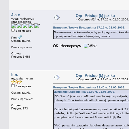
J o e
Одг: Pristup (k) jeziku
уредник форума
«
Одговор #24 у:
17.26 ч. 02.05.2009.
староседелац
Цитирано: Ђорђе Божовић на 17.12 ч. 02.05.2009.
Ван мреже
Nisi razumeo, ne kažem da je taj jezik pogrešan, kao što
nije ni prevod komisije arhijerejskog sinoda.
Пол:
Организација:
ОК. Неспоразум.
Име и презиме:
Струка:
Поруке: 1.688
b.n.
Одг: Pristup (k) jeziku
одомаћен члан
«
Одговор #25 у:
22.46 ч. 02.05.2009.
Ван мреже
Цитирано: Ђорђе Божовић на 23.40 ч. 01.05.2009.
Цитирано: Живојин на 21.06 ч. 01.05.2009.
Организација:
"Kući sam" je odavno ušlo (odomaćilo se) u srpski jezik; i
Име и презиме:
pristup k..." ne koriste ni oni koji nemaju pojma o srpsko
Струка:
Поруке: 373
Kada ti budeš položio savremeni srpskohrvatski jezik 2 i
padeže; i koliko je "kući sam" odomaćeno i bitno, a koliko
pravopisa ne dohvaća, ne veli Stevanović koji piše:
"Već i po samim upravnim glagolima dosta se jasno razlik