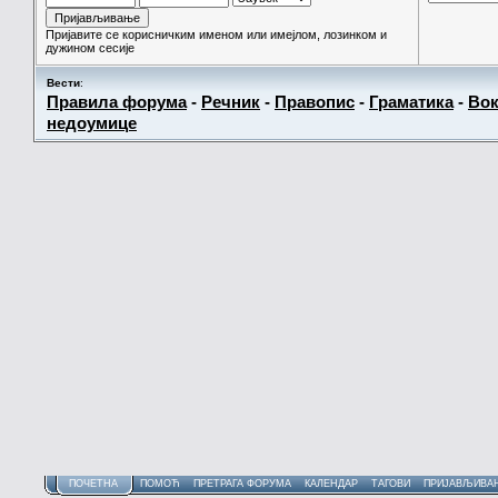
Пријавите се корисничким именом или имејлом, лозинком и
дужином сесије
Вести
:
Правила форума
-
Речник
-
Правопис
-
Граматика
-
Вок
недоумице
ПОЧЕТНА
ПОМОЋ
ПРЕТРАГА ФОРУМА
КАЛЕНДАР
ТАГОВИ
ПРИЈАВЉИВА