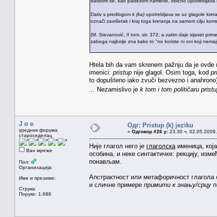
dativom se, kao padežom namene, obično upotrebljava nek
Dativ s predlogom
k (ka)
upotrebljava se uz glagole kretan
označi završetak i kraj toga kretanja na samom cilju kom
(M. Stevanović, II tom, str. 372; a zatim daje sijaset prim
zaboga najbolje zna kako to "ne koriste ni oni koji nema
Htela bih da vam skrenem pažnju da je ovde reč
imenici:
pristup
nije glagol. Osim toga, kod
pr
to dopušteno iako zvuči bezvezno i anahrono
...
Nezamislivo je
k tom i tom političaru prist
J o e
Одг: Pristup (k) jeziku
уредник форума
«
Одговор #26 у:
23.30 ч. 02.05.2009.
староседелац
Није глагол него је
глаголска
именица, кој
Ван мреже
особина, и неке синтактичке: рекцију, изме
понављам.
Пол:
Организација:
Апстрактност или метафоричност глагола 
Име и презиме:
и сличне примере
примити к знању/срцу
п
Струка:
Поруке: 1.688