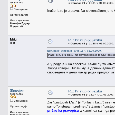
посетилац
«
Одговор #1 у:
05.11 ч. 01.05.2009.
Ван мреже
Inače, b.n. je u pravu. Na slovenačkom je to 
Организација:
Име и презиме:
Живојин Буџар
Поруке: 47
Miki
RE: Pristup (k) jeziku
Гост
«
Одговор #2 у:
11.38 ч. 01.05.2009.
Цитирано: Живојин на 05.11 ч. 01.05.2009.
Inače, b.n. je u pravu. Na slovenačkom je to OK: "pristo
А у реду је и на српском. Какве су то измо
Ђорђе говори. Нисам му ја дрвени адвокат 
спроведете у дело макар један предлог и
Живојин
RE: Pristup (k) jeziku
посетилац
«
Одговор #3 у:
13.07 ч. 01.05.2009.
Ван мреже
Zar "pristupati k/a.." (ili "prilaziti ka...") 
samo "pristupam predmetu"? Zamisli "pristup 
Организација:
prišao ka pravopisu
a kamoli da sam ga pr
Име и презиме:
Живојин Буџар