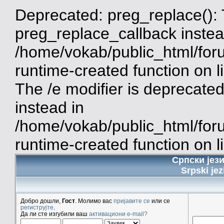
Deprecated: preg_replace(): 
preg_replace_callback instea
/home/vokab/public_html/for
runtime-created function on 
The /e modifier is deprecate
instead in
/home/vokab/public_html/for
runtime-created function on l
Српски јез
Srpski jez
Добро дошли,
Гост
. Молимо вас
пријавите се
или се
региструјте
.
Да ли сте изгубили ваш
активациони e-mail?