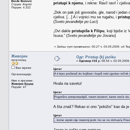
Đorđe Božović
pristupi k njemu
, i rekne: Ravi! ravi! i cjeliva
Струка:
lingvist
Поруке: 4.322
„Dok on pak još govoraše, gle, narod i jedan 
cjeliva. [...] A i vojnici mu se rugahu, i
pristu
(
Sveto jevanđelije po Luci
)
„Ovi dakle
pristupiše k Filipu
, koji bješe iz
Isusa.“ (
Sveto jevanđelije po Jovanu
)
«
Задњи пут промењено: 00.27 ч. 03.05.2009. од Ђ
Живојин
Одг: Pristup (k) jeziku
посетилац
«
Одговор #16 у:
08.54 ч. 02.05.2009.
Ван мреже
Цитат
A ti lepo prošetaš do knjižare i kupiš neki zgodan rečnik
Организација:
Име и презиме:
Hvala na savetu!
Живојин Буџар
Поруке: 47
Цитат
Pogrešno pretpostavljaš, nisam student, kamo sreće da j
A šta znaš? Rekao si ono "položio" kao da je
Цитат
...kome srpski nije maternji jezik i ko se ne dohvaća Pra
Jasno je zašto sam napisao