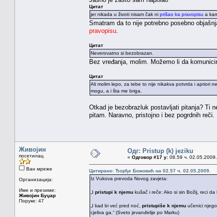
Цитат
jer nikada u životi nisam čak ni
prišao ka pravopisu
a kam
Smatram da to nije potrebno posebno objašnj
pravopisu
.
Цитат
Neverovatno si bezobrazan.
Bez vređanja, molim. Možemo li da komunicir
Цитат
Ali molim lepo, za tebe to nije nikakva potvrda i apriori n
mogu, a i šta me briga.
Otkad je bezobrazluk postavljati pitanja? Ti n
pitam. Naravno, pristojno i bez pogrdnih reči.
Живојин
Одг: Pristup (k) jeziku
посетилац
«
Одговор #17 у:
08.59 ч. 02.05.2009.
Ван мреже
Цитирано: Ђорђе Божовић на 02.57 ч. 02.05.2009.
Iz Vukova prevoda Novog zavjeta:
Организација:
Име и презиме:
„I
pristupi k njemu
kušač i reče: Ako si sin Božij, reci d
Живојин Буџар
Поруке: 47
„I kad bi već pred noć,
pristupiše k njemu
učenici njego
cjeliva ga.“ (Sveto jevanđelije po Marku)