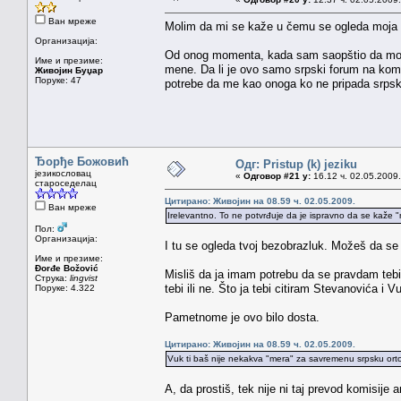
Ван мреже
Molim da mi se kaže u čemu se ogleda moja n
Организација:
Od onog momenta, kada sam saopštio da moj m
Име и презиме:
mene. Da li je ovo samo srpski forum na kom
Живојин Буџар
Поруке: 47
potrebe da me kao onoga ko ne pripada srpskoj
Ђорђе Божовић
Одг: Pristup (k) jeziku
језикословац
«
Одговор #21 у:
16.12 ч. 02.05.2009.
староседелац
Цитирано: Живојин на 08.59 ч. 02.05.2009.
Ван мреже
Irelevantno. To ne potvrđuje da je ispravno da se kaže "n
Пол:
Организација:
I tu se ogleda tvoj bezobrazluk. Možeš da se v
Име и презиме:
Đorđe Božović
Misliš da ja imam potrebu da se pravdam tebi? 
Струка:
lingvist
tebi ili ne. Što ja tebi citiram Stevanovića i 
Поруке: 4.322
Pametnome je ovo bilo dosta.
Цитирано: Живојин на 08.59 ч. 02.05.2009.
Vuk ti baš nije nekakva "mera" za savremenu srpsku orto
A, da prostiš, tek nije ni taj prevod komisije a