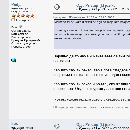
Pedja
Одг: Pristup (k) jeziku
администратор
«
Одговор #27 у:
23.32 ч. 02.05.2009.
староседелац
Цитирано: Живојин на 12.37 ч. 02.05.2009.
Ван мреже
Molim da mi se kaže u čemu se ogleda moja nepristojnos
Пол:
Od onog momenta, kada sam saopštio da moj maternji jez
Организација:
DataVoyage
forum na kome mogu da učestvuju samo Srbi? Ako je tako
Име и презиме:
ružan način tretirate.
Предраг Супуровић
Струка:
програмер
Поруке: 1.960
Наравно да то нема никакве везе са тим ко
наступом.
Као што сам ти рекао, твоја прва следећа 
овој теми грешка, ти си то очигледно нам
Као што сам ти рекао и раније, ако желиш
и пожељно. Овде очекујемо да се сви пон
«
Задњи пут промењено: 00.02 ч. 04.05.2009. од Pe
http://pedja.supurovic.net
-
www.iz.rs
-
www.supurovic.net
b.n.
Одг: Pristup (k) jeziku
одомаћен члан
«
Одговор #28 у:
00.26 ч. 03.05.2009.