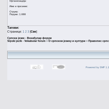
Организација:
Име и презиме:
Струка:
Поруке: 1.688
Тагови:
Странице:
1
2
3
[
Све
]
Српски језик - Вокабулар форум
Srpski jezik - Vokabular forum
>
О српском језику и култури
>
Правопис српск
Powered by SMF 1.