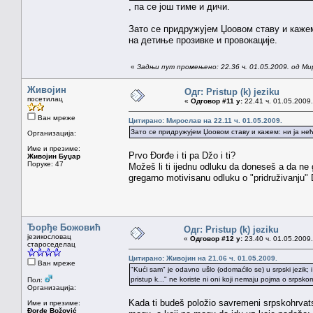
, па се још тиме и дичи.
Зато се придружујем Џоовом ставу и кажем:
на детиње прозивке и провокације.
«
Задњи пут промењено: 22.36 ч. 01.05.2009. од Ми
Живојин
Одг: Pristup (k) jeziku
посетилац
«
Одговор #11 у:
22.41 ч. 01.05.2009.
Ван мреже
Цитирано: Мирослав на 22.11 ч. 01.05.2009.
Зато се придружујем Џоовом ставу и кажем: ни ја нећ
Организација:
Име и презиме:
Prvo Đorđe i ti pa Džo i ti?
Живојин Буџар
Поруке: 47
Možeš li ti ijednu odluku da doneseš a da ne
gregarno motivisanu odluku o "pridruživanju
Ђорђе Божовић
Одг: Pristup (k) jeziku
језикословац
«
Одговор #12 у:
23.40 ч. 01.05.2009.
староседелац
Цитирано: Живојин на 21.06 ч. 01.05.2009.
Ван мреже
"Kući sam" je odavno ušlo (odomaćilo se) u srpski jezik; i
pristup k..." ne koriste ni oni koji nemaju pojma o srpskom
Пол:
Организација:
Kada ti budeš položio savremeni srpskohrvatsk
Име и презиме:
Đorđe Božović