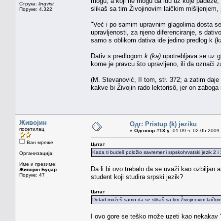
mogu, a koji ne mogu da idu uz koje padeže; 
Струка:
lingvist
slikaš sa tim Živojinovim laičkim mišljenjem, 
Поруке: 4.322
"Već i po samim upravnim glagolima dosta se 
upravljenosti, za njeno diferenciranje, s dat
samo s oblikom dativa ide jedino predlog k (k
Dativ s predlogom
k (ka)
upotrebljava se uz gl
kome je pravcu što upravljeno, ili da označi 
(M. Stevanović, II tom, str. 372; a zatim daje
kakve bi Živojin rado lektorisô, jer on zaboga
Живојин
Одг: Pristup (k) jeziku
посетилац
«
Одговор #13 у:
01.09 ч. 02.05.2009.
Ван мреже
Цитат
Kada ti budeš položio savremeni srpskohrvatski jezik 2 i 3
Организација:
Име и презиме:
Da li bi ovo trebalo da se uvaži kao ozbiljan 
Живојин Буџар
Поруке: 47
student koji studira srpski jezik?
Цитат
Dotad možeš samo da se slikaš sa tim Živojinovim laičkim 
I ovo gore se teško može uzeti kao nekakav