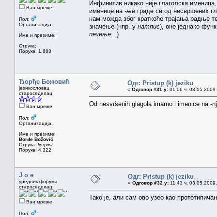
Инфинитив никако није глаголска именица
Ван мреже
именице на
-ње
граде се од несвршених гл
нам можда због краткоће трајања радње те
Пол:
Организација:
значење (нпр. у
натпис
), оне једнако фун
печење
...)
Име и презиме:
Струка:
Поруке: 1.688
Ђорђе Божовић
Одг: Pristup (k) jeziku
језикословац
«
Одговор #31 у:
01.06 ч. 03.05.2009.
староседелац
Od nesvršenih glagola imamo i imenice na -nja
Ван мреже
Пол:
Организација:
Име и презиме:
Đorđe Božović
Струка:
lingvist
Поруке: 4.322
J o e
Одг: Pristup (k) jeziku
уредник форума
«
Одговор #32 у:
11.43 ч. 03.05.2009.
староседелац
Тако је, али сам ово узео као прототипича
Ван мреже
Пол: