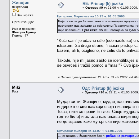
Живојин
RE: Pristup (k) jeziku
посетилац
«
Одговор #9 у:
21.06 ч. 01.05.2009.
Ван мреже
Цитирано: Мирослав на 15.29 ч. 01.05.2009.
Бојао сам се да ће неко напокон потегнути аргумент
Организација:
поклопити нас заједно са којекаквим Правописима, гр
Име и презиме:
није правилно?
Гугл каже
: 55.000 погодака за
кући 
Живојин Буџар
Поруке: 47
"Kući sam" je odavno ušlo (odomaćilo se) u srps
iskazom. Sa druge strane, "naučni pristup k..
kažem, ali ti, očigledno, ne želiš da to prihvat
Takođe, nije mi jasno zašto se identifikuješ
se osvrćeš i tražiš pomoć u "masi"? Ovo ipak
«
Задњи пут промењено: 21.10 ч. 01.05.2009. од Жи
Miki
Одг: Pristup (k) jeziku
Гост
«
Одговор #10 у:
22.11 ч. 01.05.2009.
Мудар си ти, Живојине, мудар, као пчелица
индиректно
све нас
који своја писанија и 
Тоша, нити се прави Енглез. Своје мудроли
год то било) и остала наклапања шири негд
негде изјавио како му српски није матерњи
Цитирано: Живојин на 13.07 ч. 01.05.2009.
... jer nikada u životi nisam čak ni
prišao ka pravopisu
a