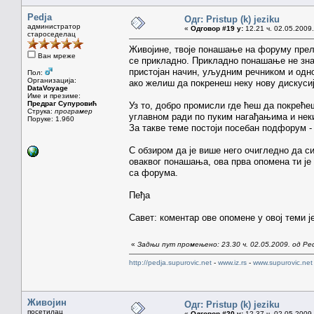
Pedja
Одг: Pristup (k) jeziku
администратор
«
Одговор #19 у:
12.21 ч. 02.05.2009.
староседелац
Живојине, твоје понашање на форуму прел
Ван мреже
се прикладно. Прикладно понашање не зна
пристојан начин, уљудним речником и од
Пол:
Организација:
ако желиш да покренеш неку нову дискуси
DataVoyage
Име и презиме:
Предраг Супуровић
Уз то, добро промисли где ћеш да покрећеш
Струка:
програмер
углавном ради по пуким нагађањима и неки
Поруке: 1.960
За такве теме постоји посебан подфорум -
С обзиром да је више него очигледно да си
оваквог понашања, ова прва опомена ти ј
са форума.
Пеђа
Савет: коментар ове опомене у овој теми ј
«
Задњи пут промењено: 23.30 ч. 02.05.2009. од Pe
http://pedja.supurovic.net
-
www.iz.rs
-
www.supurovic.net
Живојин
Одг: Pristup (k) jeziku
посетилац
«
Одговор #20 у:
12.37 ч. 02.05.2009.