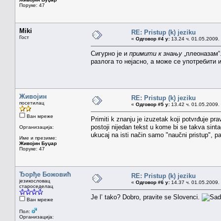
Поруке: 47
Miki
RE: Pristup (k) jeziku
Гост
«
Одговор #4 у:
13.24 ч. 01.05.2009.
Сигурно је и
примити к знању
„плеоназам“.
разлога то нејасно, а може се употребити 
Живојин
RE: Pristup (k) jeziku
посетилац
«
Одговор #5 у:
13.42 ч. 01.05.2009.
Ван мреже
Primiti k znanju je izuzetak koji potvrđuje pr
postoji nijedan tekst u kome bi se takva sin
Организација:
ukucaj na isti način samo "naučni pristup", p
Име и презиме:
Живојин Буџар
Поруке: 47
Ђорђе Божовић
RE: Pristup (k) jeziku
језикословац
«
Одговор #6 у:
14.37 ч. 01.05.2009.
староседелац
Je l’ tako? Dobro, pravite se Slovenci.
Ван мреже
Пол:
Организација: