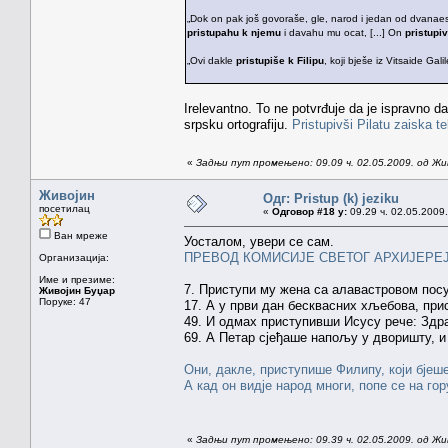
„Dok on pak još govoraše, gle, narod i jedan od dvanaest
pristupahu k njemu
i davahu mu ocat, [...] On
pristupiv
„Ovi dakle
pristupiše k Filipu
, koji bješe iz Vitsaide Ga
Irelevantno. To ne potvrđuje da je ispravno d
srpsku ortografiju.
Pristupivši Pilatu zaiska t
«
Задњи пут промењено: 09.09 ч. 02.05.2009. од Жи
Живојин
Одг: Pristup (k) jeziku
посетилац
«
Одговор #18 у:
09.29 ч. 02.05.2009.
Ван мреже
Уосталом, увери се сам.
ПРЕВОД КОМИСИЈЕ СВЕТОГ АРХИЈЕРЕ
Организација:
Име и презиме:
7. Приступи му жена са алавастровом пос
Живојин Буџар
Поруке: 47
17. А у први дан бесквасних хљебова, пр
49. И одмах приступивши Исусу рече: Здр
69. А Петар сјеђаше напољу у дворишту, 
Они, дакле, приступише Филипу, који бјеш
А кад он видје народ многи, попе се на го
«
Задњи пут промењено: 09.39 ч. 02.05.2009. од Жи