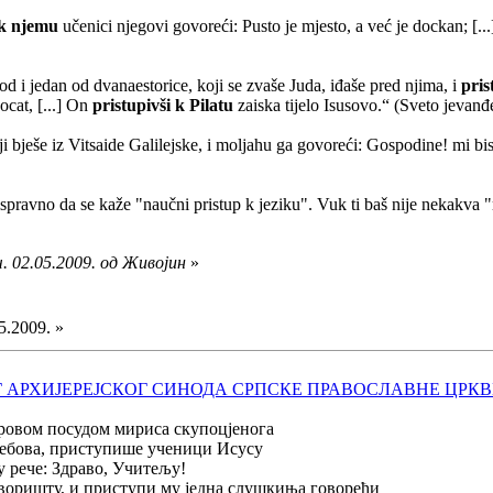
 k njemu
učenici njegovi govoreći: Pusto je mjesto, a već je dockan; [.
d i jedan od dvanaestorice, koji se zvaše Juda, iđaše pred njima, i
pris
cat, [...] On
pristupivši k Pilatu
zaiska tijelo Isusovo.“ (Sveto jevanđ
ji bješe iz Vitsaide Galilejske, i moljahu ga govoreći: Gospodine! mi b
 ispravno da se kaže "naučni pristup k jeziku". Vuk ti baš nije nekakva
. 02.05.2009. од Живојин
»
5.2009. »
 АРХИЈЕРЕЈСКОГ СИНОДА СРПСКЕ ПРАВОСЛАВНЕ ЦРКВ
тровом посудом мириса скупоцјенога
љебова, приступише ученици Исусу
 рече: Здраво, Учитељу!
дворишту, и приступи му једна слушкиња говорећи