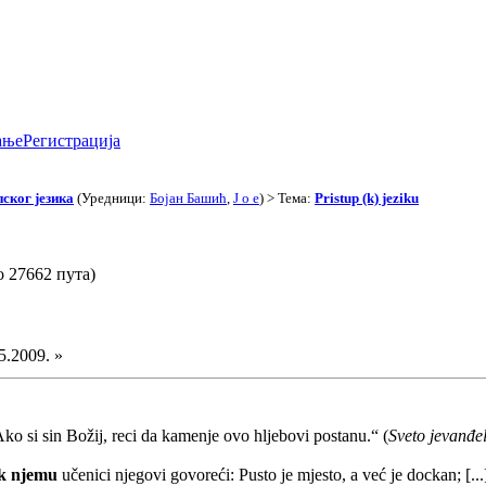
ање
Регистрација
ског језика
(Уредници:
Бојан Башић
,
J o e
) > Тема:
Pristup (k) jeziku
о 27662 пута)
5.2009. »
Ako si sin Božij, reci da kamenje ovo hljebovi postanu.“ (
Sveto jevanđe
 k njemu
učenici njegovi govoreći: Pusto je mjesto, a već je dockan; [.