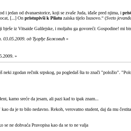
d i jedan od dvanaestorice, koji se zvaše Juda, iđaše pred njima, i
pris
cat, [...] On
pristupivši k Pilatu
zaiska tijelo Isusovo.“ (
Sveto jevanđe
ji bješe iz Vitsaide Galilejske, i moljahu ga govoreći: Gospodine! mi bi
ч. 03.05.2009. од Ђорђе Божовић
»
5.2009. »
piš neki zgodan rečnik srpskog, pa pogledaš šta to znači "položio". "Po
ent, kamo sreće da jesam, ali pazi kad to ipak znam...
 kao da je to bilo nedavno. Rekoh, verovatno student, daj da mu čestit
i ko se ne dohvaća Pravopisa kao da se to ne valja