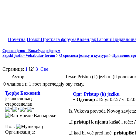
Почетна
Помоћ
Претрага форума
Календар
Тагови
Пријављив
Српски језик - Вокабулар форум
Srpski jezik - Vokabular forum
>
О српском језику и култури
>
Правопис срп
Странице:
1
[
2
]
3
Све
Аутор
Тема: Pristup (k) jeziku (Прочитан
0 чланова и 1 гост прегледају ову тему.
Ђорђе Божовић
Одг: Pristup (k) jeziku
језикословац
«
Одговор #15 у:
02.57 ч. 02.0
староседелац
Iz Vukova prevoda Novog zavjeta:
Ван мреже
„I
pristupi k njemu
kušač i reče: 
Пол:
Организација:
„I kad bi već pred noć,
pristupiše