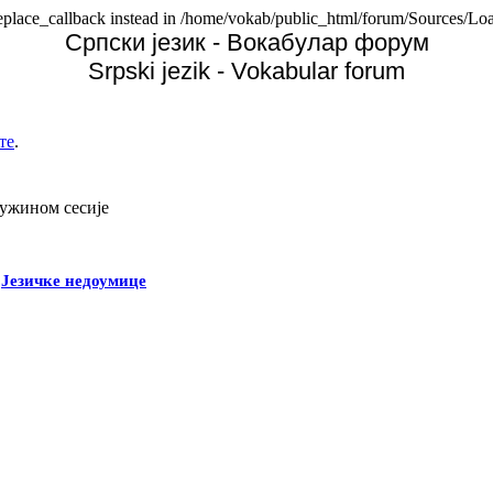
replace_callback instead in /home/vokab/public_html/forum/Sources/Loa
Српски језик - Вокабулар форум
Srpski jezik - Vokabular forum
те
.
дужином сесије
-
Језичке недоумице