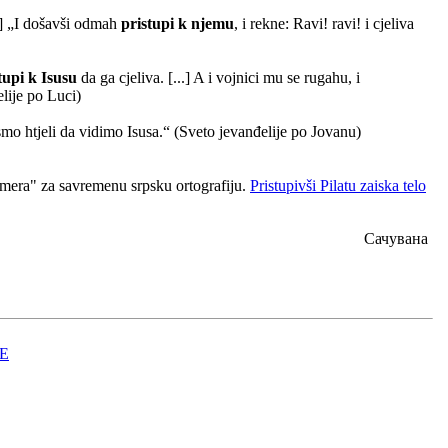
..] „I došavši odmah
pristupi k njemu
, i rekne: Ravi! ravi! i cjeliva
tupi k Isusu
da ga cjeliva. [...] A i vojnici mu se rugahu, i
elije po Luci)
ismo htjeli da vidimo Isusa.“ (Sveto jevanđelije po Jovanu)
 "mera" za savremenu srpsku ortografiju.
Pristupivši Pilatu zaiska telo
Сачувана
Е