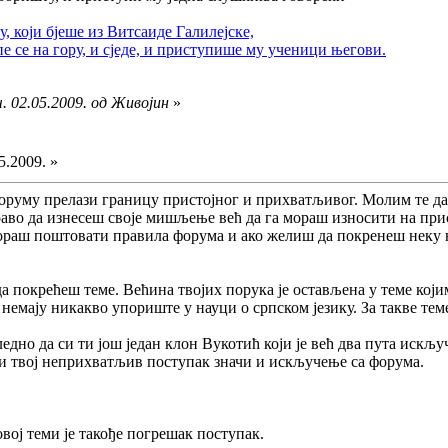
 који бјеше из Витсаиде Галилејске,
пе се на гору, и сједе, и приступише му ученици његови.
. 02.05.2009. од Живојин
»
5.2009. »
оруму прелази границу пристојног и прихватљивог. Молим те д
аво да изнесеш своје мишљење већ да га мораш износити на при
раш поштовати правила форума и ако желиш да покренеш неку н
да покрећеш теме. Већина твојих порука је остављена у теме кој
немају никакво упориште у науци о српском језику. За такве тем
ледно да си ти још један клон Вукотић који је већ два пута искљ
ћи твој неприхватљив поступак значи и искључење са форума.
овој теми је такође погрешак поступак.