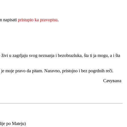
 napisati
pristupio ka pravopisu
.
 živi u zagrljaju svog neznanja i bezobrazluka, šta ti ja mogu, a i šta
to je moje pravo da pitam. Naravno, pristojno i bez pogrdnih reči.
Сачувана
lije po Mateju)