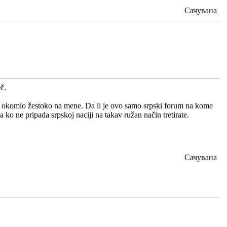
Сачувана
č.
e okomio žestoko na mene. Da li je ovo samo srpski forum na kome
ko ne pripada srpskoj naciji na takav ružan način tretirate.
Сачувана