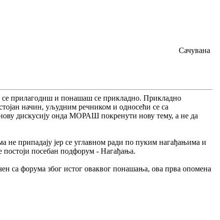
Сачувана
а се прилагодиш и понашаш се прикладно. Прикладно
стојан начин, уљудним речником и односећи се са
ову дискусију онда МОРАШ покренути нову тему, а не да
има не припадају јер се углавном ради по пуким нагађањима и
е постоји посебан подфорум - Нагађања.
учен са форума због истог оваквог понашања, ова прва опомена