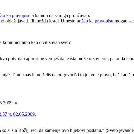
šao ka pravopisu
a kamoli da sam ga proučavao.
no objašnjavati. Ili možda jeste? Umesto
prišao ka pravopisu
mogao sam
a komuniciramo kao civilizovan svet?
kva potvrda i apriori ne veruješ da te išta može razuvjeriti, pa onda lepo
anja? Ti ne znaš ili ne želiš da odgovoriš i to je tvoje pravo, baš kao š
5.2009. »
57 ч. 02.05.2009.
Ako si sin Božij, reci da kamenje ovo hljebovi postanu.“ (Sveto jevanđe