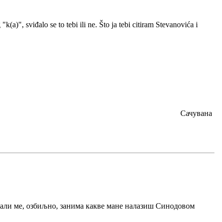
(a)", sviđalo se to tebi ili ne. Što ja tebi citiram Stevanovića i
Сачувана
и, али ме, озбиљно, занима какве мане налазиш Синодовом