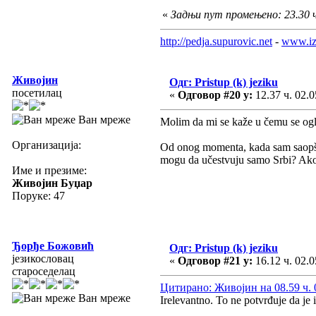
«
Задњи пут промењено: 23.30 ч.
http://pedja.supurovic.net
-
www.iz
Живојин
Одг: Pristup (k) jeziku
посетилац
«
Одговор #20 у:
12.37 ч. 02.0
Ван мреже
Molim da mi se kaže u čemu se ogl
Организација:
Od onog momenta, kada sam saopšti
mogu da učestvuju samo Srbi? Ako j
Име и презиме:
Живојин Буџар
Поруке: 47
Ђорђе Божовић
Одг: Pristup (k) jeziku
језикословац
«
Одговор #21 у:
16.12 ч. 02.0
староседелац
Цитирано: Живојин на 08.59 ч. 
Ван мреже
Irelevantno. To ne potvrđuje da je 