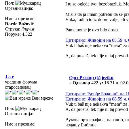
Пол:
I tu se ogleda tvoj bezobrazluk. Mo
Организација:
Misliš da ja imam potrebu da se prav
Име и презиме:
Vuka, radim to iz dobre volje, ali 
Đorđe Božović
Струка:
lingvist
Pametnome je ovo bilo dosta.
Поруке: 4.322
Цитирано: Живојин на 08.59 ч. 
Vuk ti baš nije nekakva "mera" za 
A, da prostiš, tek nije ni taj prevo
J o e
Одг: Pristup (k) jeziku
уредник форума
«
Одговор #22 у:
16.31 ч. 02.0
староседелац
Цитирано: Ђорђе Божовић на 16.
Ван мреже
Цитирано: Живојин на 08.59 ч. 
Vuk ti baš nije nekakva "mera" za 
Пол:
A, da prostiš, tek nije ni taj prevo
Организација:
Вукова ортографија, наравно, н
Име и презиме:
издању Библије.