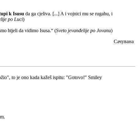
tupi k Isusu
da ga cjeliva. [...] A i vojnici mu se rugahu, i
lije po Luci
)
smo htjeli da vidimo Isusa.“ (
Sveto jevanđelije po Jovanu
)
Сачувана
ložio", to je ono kada kažeš ispitu: "Gotovo!" Smiley
am.