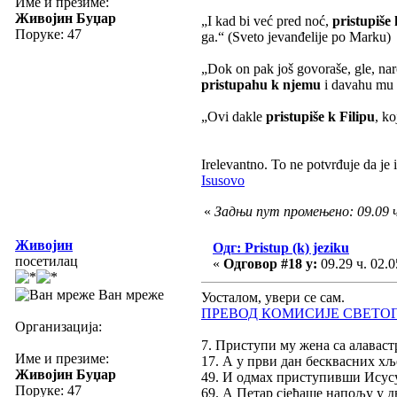
Име и презиме:
Живојин Буџар
„I kad bi već pred noć,
pristupiše
Поруке: 47
ga.“ (Sveto jevanđelije po Marku)
„Dok on pak još govoraše, gle, naro
pristupahu k njemu
i davahu mu o
„Ovi dakle
pristupiše k Filipu
, ko
Irelevantno. To ne potvrđuje da je
Isusovo
«
Задњи пут промењено: 09.09 ч
Живојин
Одг: Pristup (k) jeziku
посетилац
«
Одговор #18 у:
09.29 ч. 02.0
Ван мреже
Уосталом, увери се сам.
ПРЕВОД КОМИСИЈЕ СВЕТОГ
Организација:
7. Приступи му жена са алавас
Име и презиме:
17. А у први дан бесквасних х
Живојин Буџар
49. И одмах приступивши Исусу
Поруке: 47
69. А Петар сјеђаше напољу у 