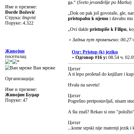
ga.“ (
Sveto jevanđelije po Marku
)
Име и презиме:
Đorđe Božović
„Dok on pak još govoraše, gle, naro
Струка:
lingvist
pristupahu k njemu
i davahu mu o
Поруке: 4.322
„Ovi dakle
pristupiše k Filipu
, ko
«
Задњи пут промењено: 00.27 
Живојин
Одг: Pristup (k) jeziku
посетилац
«
Одговор #16 у:
08.54 ч. 02.0
Ван мреже
Цитат
A ti lepo prošetaš do knjižare i ku
Организација:
Hvala na savetu!
Име и презиме:
Живојин Буџар
Цитат
Поруке: 47
Pogrešno pretpostavljaš, nisam stud
A šta znaš? Rekao si ono "položio"
Цитат
...kome srpski nije maternji jezik 