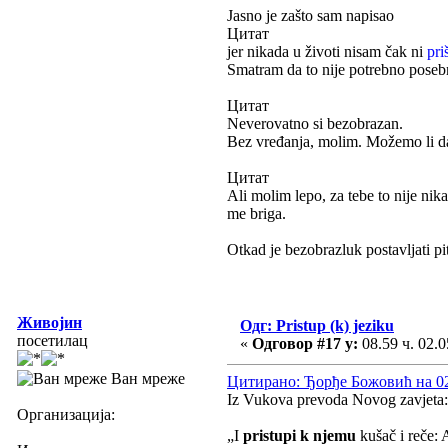
Jasno je zašto sam napisao
Цитат
jer nikada u životi nisam čak ni
pri
Smatram da to nije potrebno poseb
Цитат
Neverovatno si bezobrazan.
Bez vređanja, molim. Možemo li d
Цитат
Ali molim lepo, za tebe to nije nika
me briga.
Otkad je bezobrazluk postavljati pit
Живојин
Одг: Pristup (k) jeziku
посетилац
«
Одговор #17 у:
08.59 ч. 02.0
Ван мреже
Цитирано: Ђорђе Божовић на 02.
Iz Vukova prevoda Novog zavjeta:
Организација:
„I
pristupi k njemu
kušač i reče: 