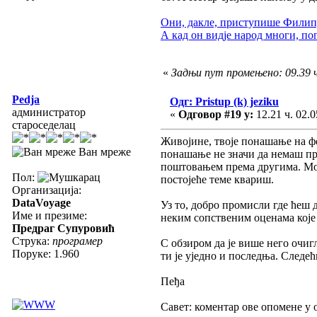
Они, дакле, приступише Филипу,
А кад он видје народ многи, по
«
Задњи пут промењено: 09.39 ч
Pedja
Одг: Pristup (k) jeziku
администратор
«
Одговор #19 у:
12.21 ч. 02.0
староседелац
Живојине, твоје понашање на ф
Ван мреже
понашање не значи да немаш пр
поштовањем према другима. Мо
Пол:
постојеће теме квариш.
Организација:
DataVoyage
Уз то, добро промисли где ћеш 
Име и презиме:
неким сопственим оценама које 
Предраг Супуровић
Струка:
програмер
С обзиром да је више него очиг
Поруке: 1.960
ти је уједно и последња. Следе
Пеђа
Савет: коментар ове опомене у 