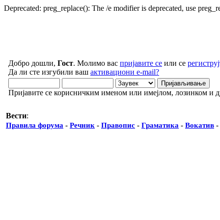
Deprecated: preg_replace(): The /e modifier is deprecated, use preg_
Добро дошли,
Гост
. Молимо вас
пријавите се
или се
региструј
Да ли сте изгубили ваш
активациони e-mail?
Пријавите се корисничким именом или имејлом, лозинком и 
Вести
:
Правила форума
-
Речник
-
Правопис
-
Граматика
-
Вокатив