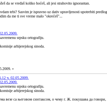
žeš da se vređaš koliko hoćeš, ali jesi strahovito ignorantan.
dam tebi? Sasvim je ispravno uz dativ upravljenosti upotrebiti predlog "k
vidim da me ti sve vreme malo "okrećeš"...
02.05.2009.
savremenu srpsku ortografiju.
d komisije arhijerejskog sinoda.
5.2009. »
12 ч. 02.05.2009.
02.05.2009.
savremenu srpsku ortografiju.
d komisije arhijerejskog sinoda.
ема везе са његовом синтаксом, о чему г. Ж. покушава да говор