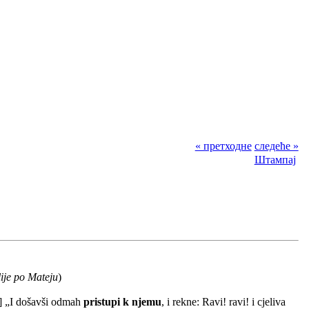
« претходне
следеће »
Штампај
lije po Mateju
)
..] „I došavši odmah
pristupi k njemu
, i rekne: Ravi! ravi! i cjeliva