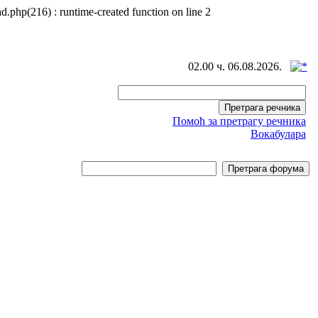
d.php(216) : runtime-created function on line 2
02.00 ч. 06.08.2026.
Помоћ за претрагу речника
Вокабулара