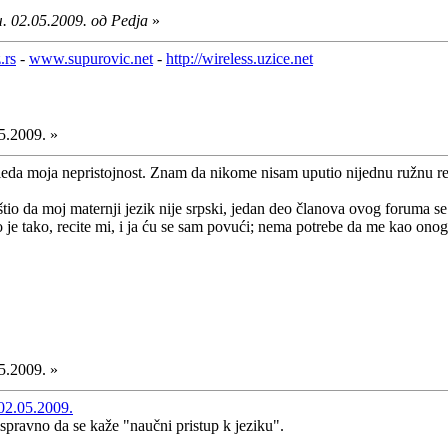
 02.05.2009. од Pedja
»
.rs
-
www.supurovic.net
-
http://wireless.uzice.net
5.2009. »
eda moja nepristojnost. Znam da nikome nisam uputio nijednu ružnu re
o da moj maternji jezik nije srpski, jedan deo članova ovog foruma s
e tako, recite mi, i ja ću se sam povući; nema potrebe da me kao onoga 
5.2009. »
02.05.2009.
ispravno da se kaže "naučni pristup k jeziku".