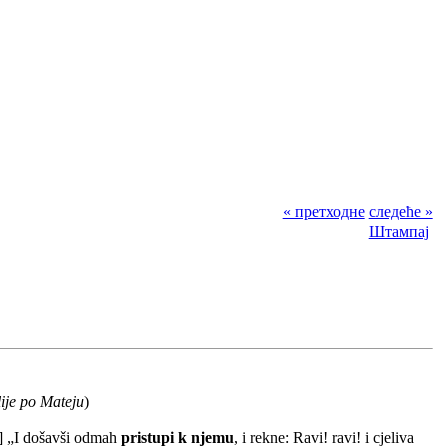
« претходне
следеће »
Штампај
lije po Mateju
)
..] „I došavši odmah
pristupi k njemu
, i rekne: Ravi! ravi! i cjeliva