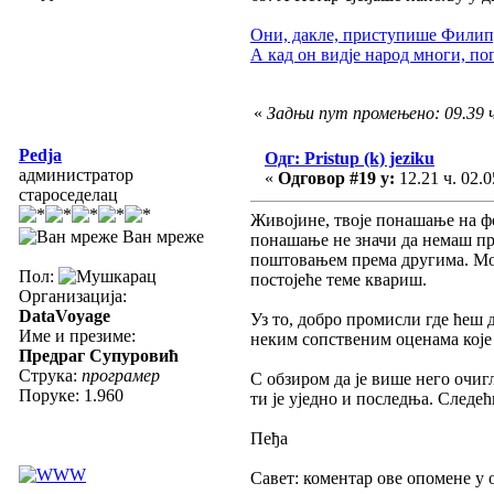
Они, дакле, приступише Филипу,
А кад он видје народ многи, по
«
Задњи пут промењено: 09.39 ч
Pedja
Одг: Pristup (k) jeziku
администратор
«
Одговор #19 у:
12.21 ч. 02.0
староседелац
Живојине, твоје понашање на ф
Ван мреже
понашање не значи да немаш пр
поштовањем према другима. Мо
Пол:
постојеће теме квариш.
Организација:
DataVoyage
Уз то, добро промисли где ћеш 
Име и презиме:
неким сопственим оценама које 
Предраг Супуровић
Струка:
програмер
С обзиром да је више него очиг
Поруке: 1.960
ти је уједно и последња. Следе
Пеђа
Савет: коментар ове опомене у 