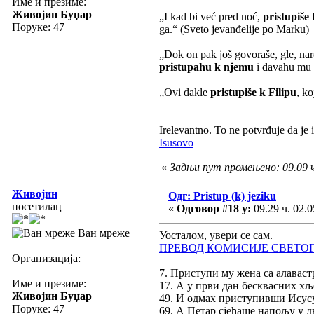
Име и презиме:
Живојин Буџар
„I kad bi već pred noć,
pristupiše
Поруке: 47
ga.“ (Sveto jevanđelije po Marku)
„Dok on pak još govoraše, gle, naro
pristupahu k njemu
i davahu mu o
„Ovi dakle
pristupiše k Filipu
, ko
Irelevantno. To ne potvrđuje da je
Isusovo
«
Задњи пут промењено: 09.09 ч
Живојин
Одг: Pristup (k) jeziku
посетилац
«
Одговор #18 у:
09.29 ч. 02.0
Ван мреже
Уосталом, увери се сам.
ПРЕВОД КОМИСИЈЕ СВЕТОГ
Организација:
7. Приступи му жена са алавас
Име и презиме:
17. А у први дан бесквасних х
Живојин Буџар
49. И одмах приступивши Исусу
Поруке: 47
69. А Петар сјеђаше напољу у 