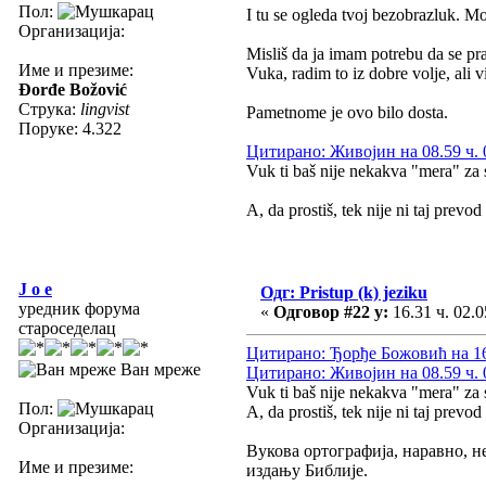
Пол:
I tu se ogleda tvoj bezobrazluk. Mo
Организација:
Misliš da ja imam potrebu da se prav
Име и презиме:
Vuka, radim to iz dobre volje, ali 
Đorđe Božović
Струка:
lingvist
Pametnome je ovo bilo dosta.
Поруке: 4.322
Цитирано: Живојин на 08.59 ч. 
Vuk ti baš nije nekakva "mera" za 
A, da prostiš, tek nije ni taj prevo
J o e
Одг: Pristup (k) jeziku
уредник форума
«
Одговор #22 у:
16.31 ч. 02.0
староседелац
Цитирано: Ђорђе Божовић на 16.
Ван мреже
Цитирано: Живојин на 08.59 ч. 
Vuk ti baš nije nekakva "mera" za 
Пол:
A, da prostiš, tek nije ni taj prevo
Организација:
Вукова ортографија, наравно, н
Име и презиме:
издању Библије.