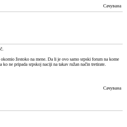
Сачувана
č.
e okomio žestoko na mene. Da li je ovo samo srpski forum na kome
ko ne pripada srpskoj naciji na takav ružan način tretirate.
Сачувана