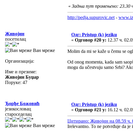
«
Задњи пут промењено: 23.30 ч.
http://pedja.supurovic.net
-
www.iz
Живојин
Одг: Pristup (k) jeziku
посетилац
«
Одговор #20 у:
12.37 ч. 02.0
Ван мреже
Molim da mi se kaže u čemu se ogl
Организација:
Od onog momenta, kada sam saopšti
mogu da učestvuju samo Srbi? Ako j
Име и презиме:
Живојин Буџар
Поруке: 47
Ђорђе Божовић
Одг: Pristup (k) jeziku
језикословац
«
Одговор #21 у:
16.12 ч. 02.0
староседелац
Цитирано: Живојин на 08.59 ч. 
Ван мреже
Irelevantno. To ne potvrđuje da je 