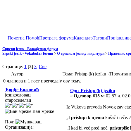
Почетна
Помоћ
Претрага форума
Календар
Тагови
Пријављив
Српски језик - Вокабулар форум
Srpski jezik - Vokabular forum
>
О српском језику и култури
>
Правопис срп
Странице:
1
[
2
]
3
Све
Аутор
Тема: Pristup (k) jeziku (Прочитан
0 чланова и 1 гост прегледају ову тему.
Ђорђе Божовић
Одг: Pristup (k) jeziku
језикословац
«
Одговор #15 у:
02.57 ч. 02.0
староседелац
Iz Vukova prevoda Novog zavjeta:
Ван мреже
„I
pristupi k njemu
kušač i reče: 
Пол:
Организација:
„I kad bi već pred noć,
pristupiše