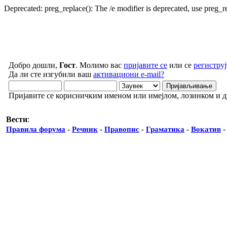
Deprecated: preg_replace(): The /e modifier is deprecated, use preg_
Добро дошли,
Гост
. Молимо вас
пријавите се
или се
региструј
Да ли сте изгубили ваш
активациони e-mail?
Пријавите се корисничким именом или имејлом, лозинком и 
Вести
:
Правила форума
-
Речник
-
Правопис
-
Граматика
-
Вокатив