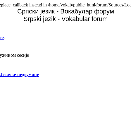
replace_callback instead in /home/vokab/public_html/forum/Sources/Loa
Српски језик - Вокабулар форум
Srpski jezik - Vokabular forum
те
.
дужином сесије
-
Језичке недоумице