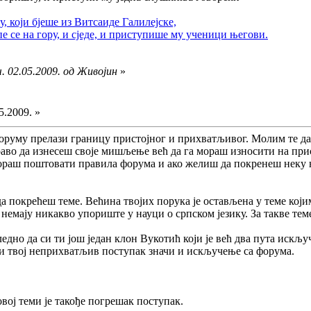
 који бјеше из Витсаиде Галилејске,
пе се на гору, и сједе, и приступише му ученици његови.
. 02.05.2009. од Живојин
»
5.2009. »
оруму прелази границу пристојног и прихватљивог. Молим те д
аво да изнесеш своје мишљење већ да га мораш износити на при
раш поштовати правила форума и ако желиш да покренеш неку н
да покрећеш теме. Већина твојих порука је остављена у теме кој
немају никакво упориште у науци о српском језику. За такве тем
ледно да си ти још један клон Вукотић који је већ два пута искљ
ћи твој неприхватљив поступак значи и искључење са форума.
овој теми је такође погрешак поступак.