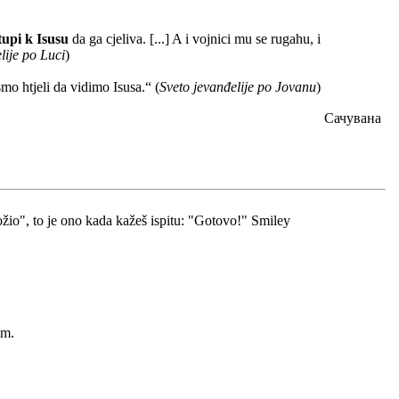
tupi k Isusu
da ga cjeliva. [...] A i vojnici mu se rugahu, i
lije po Luci
)
smo htjeli da vidimo Isusa.“ (
Sveto jevanđelije po Jovanu
)
Сачувана
ložio", to je ono kada kažeš ispitu: "Gotovo!" Smiley
am.