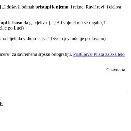
..] „I došavši odmah
pristupi k njemu
, i rekne: Ravi! ravi! i cjeliva
tupi k Isusu
da ga cjeliva. [...] A i vojnici mu se rugahu, i
elije po Luci)
ismo htjeli da vidimo Isusa.“ (Sveto jevanđelije po Jovanu)
 "mera" za savremenu srpsku ortografiju.
Pristupivši Pilatu zaiska telo
Сачувана
Е