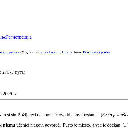
ање
Регистрација
ског језика
(Уредници:
Бојан Башић
,
J o e
) > Тема:
Pristup (k) jeziku
о 27673 пута)
5.2009. »
Ako si sin Božij, reci da kamenje ovo hljebovi postanu.“ (
Sveto jevanđe
 k njemu
učenici njegovi govoreći: Pusto je mjesto, a već je dockan; [.