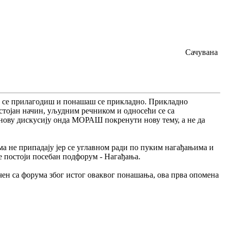
Сачувана
а се прилагодиш и понашаш се прикладно. Прикладно
стојан начин, уљудним речником и односећи се са
ову дискусију онда МОРАШ покренути нову тему, а не да
има не припадају јер се углавном ради по пуким нагађањима и
е постоји посебан подфорум - Нагађања.
учен са форума због истог оваквог понашања, ова прва опомена