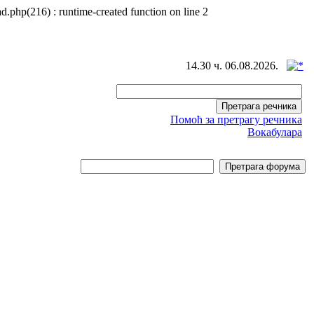
d.php(216) : runtime-created function on line 2
14.30 ч. 06.08.2026.
Помоћ за претрагу речника
Вокабулара