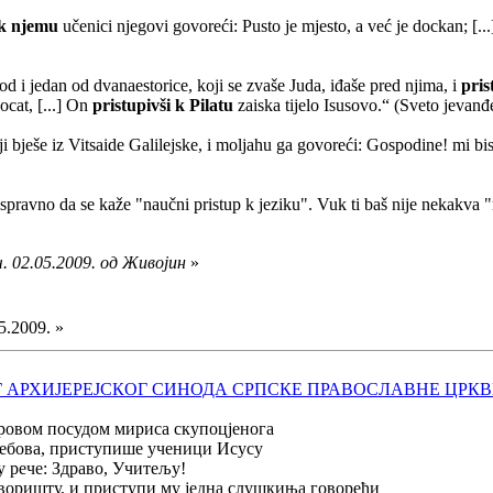
 k njemu
učenici njegovi govoreći: Pusto je mjesto, a već je dockan; [.
d i jedan od dvanaestorice, koji se zvaše Juda, iđaše pred njima, i
pris
cat, [...] On
pristupivši k Pilatu
zaiska tijelo Isusovo.“ (Sveto jevanđ
ji bješe iz Vitsaide Galilejske, i moljahu ga govoreći: Gospodine! mi b
 ispravno da se kaže "naučni pristup k jeziku". Vuk ti baš nije nekakva
. 02.05.2009. од Живојин
»
5.2009. »
 АРХИЈЕРЕЈСКОГ СИНОДА СРПСКЕ ПРАВОСЛАВНЕ ЦРКВ
тровом посудом мириса скупоцјенога
љебова, приступише ученици Исусу
 рече: Здраво, Учитељу!
дворишту, и приступи му једна слушкиња говорећи