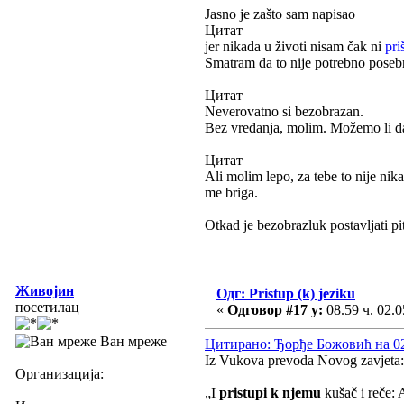
Jasno je zašto sam napisao
Цитат
jer nikada u životi nisam čak ni
pri
Smatram da to nije potrebno poseb
Цитат
Neverovatno si bezobrazan.
Bez vređanja, molim. Možemo li d
Цитат
Ali molim lepo, za tebe to nije nika
me briga.
Otkad je bezobrazluk postavljati pit
Живојин
Одг: Pristup (k) jeziku
посетилац
«
Одговор #17 у:
08.59 ч. 02.0
Ван мреже
Цитирано: Ђорђе Божовић на 02.
Iz Vukova prevoda Novog zavjeta:
Организација:
„I
pristupi k njemu
kušač i reče: 