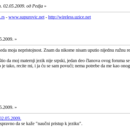
 02.05.2009. од Pedja
»
.rs
-
www.supurovic.net
-
http://wireless.uzice.net
5.2009. »
eda moja nepristojnost. Znam da nikome nisam uputio nijednu ružnu re
o da moj maternji jezik nije srpski, jedan deo članova ovog foruma s
e tako, recite mi, i ja ću se sam povući; nema potrebe da me kao onoga 
5.2009. »
02.05.2009.
ispravno da se kaže "naučni pristup k jeziku".