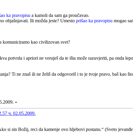
šao ka pravopisu
a kamoli da sam ga proučavao.
no objašnjavati. Ili možda jeste? Umesto
prišao ka pravopisu
mogao sam
a komuniciramo kao civilizovan svet?
kva potvrda i apriori ne veruješ da te išta može razuvjeriti, pa onda lepo
anja? Ti ne znaš ili ne želiš da odgovoriš i to je tvoje pravo, baš kao š
5.2009. »
57 ч. 02.05.2009.
Ako si sin Božij, reci da kamenje ovo hljebovi postanu.“ (Sveto jevanđe