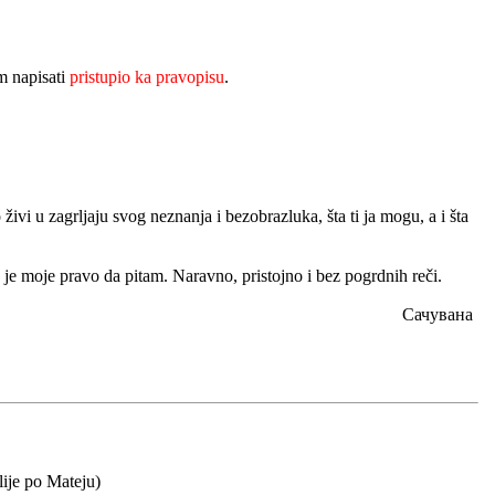
 napisati
pristupio ka pravopisu
.
 živi u zagrljaju svog neznanja i bezobrazluka, šta ti ja mogu, a i šta
to je moje pravo da pitam. Naravno, pristojno i bez pogrdnih reči.
Сачувана
lije po Mateju)