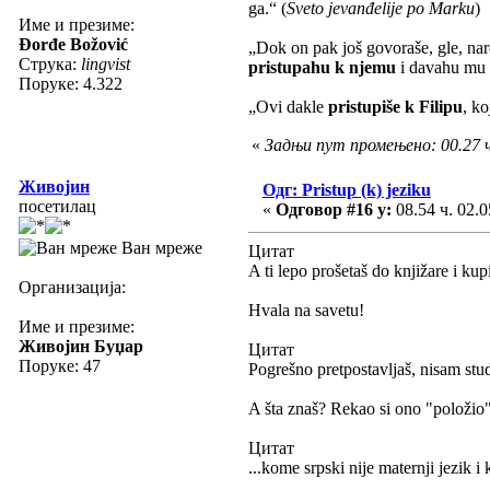
ga.“ (
Sveto jevanđelije po Marku
)
Име и презиме:
Đorđe Božović
„Dok on pak još govoraše, gle, naro
Струка:
lingvist
pristupahu k njemu
i davahu mu o
Поруке: 4.322
„Ovi dakle
pristupiše k Filipu
, ko
«
Задњи пут промењено: 00.27 
Живојин
Одг: Pristup (k) jeziku
посетилац
«
Одговор #16 у:
08.54 ч. 02.0
Ван мреже
Цитат
A ti lepo prošetaš do knjižare i ku
Организација:
Hvala na savetu!
Име и презиме:
Живојин Буџар
Цитат
Поруке: 47
Pogrešno pretpostavljaš, nisam stud
A šta znaš? Rekao si ono "položio"
Цитат
...kome srpski nije maternji jezik 