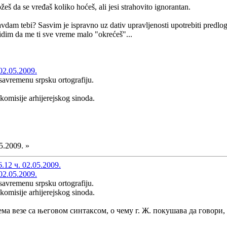
žeš da se vređaš koliko hoćeš, ali jesi strahovito ignorantan.
dam tebi? Sasvim je ispravno uz dativ upravljenosti upotrebiti predlog "k
vidim da me ti sve vreme malo "okrećeš"...
02.05.2009.
savremenu srpsku ortografiju.
d komisije arhijerejskog sinoda.
5.2009. »
12 ч. 02.05.2009.
02.05.2009.
savremenu srpsku ortografiju.
d komisije arhijerejskog sinoda.
ема везе са његовом синтаксом, о чему г. Ж. покушава да говор