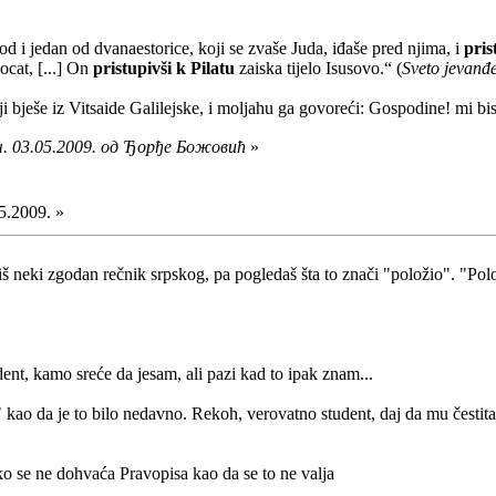
d i jedan od dvanaestorice, koji se zvaše Juda, iđaše pred njima, i
pris
cat, [...] On
pristupivši k Pilatu
zaiska tijelo Isusovo.“ (
Sveto jevanđe
ji bješe iz Vitsaide Galilejske, i moljahu ga govoreći: Gospodine! mi bi
ч. 03.05.2009. од Ђорђе Божовић
»
5.2009. »
piš neki zgodan rečnik srpskog, pa pogledaš šta to znači "položio". "Po
ent, kamo sreće da jesam, ali pazi kad to ipak znam...
 kao da je to bilo nedavno. Rekoh, verovatno student, daj da mu čestit
i ko se ne dohvaća Pravopisa kao da se to ne valja