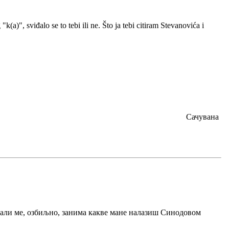
(a)", sviđalo se to tebi ili ne. Što ja tebi citiram Stevanovića i
Сачувана
и, али ме, озбиљно, занима какве мане налазиш Синодовом