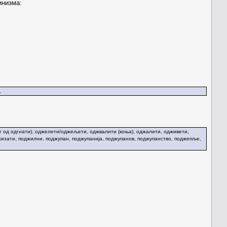
инизма:
,
 од одгнати), оджелети/оджељети, оджвалити (коња), оджалити, одживети,
изати, поджилни, поджупан, поджупанија, поджупанов, поджупанство, поджепље,