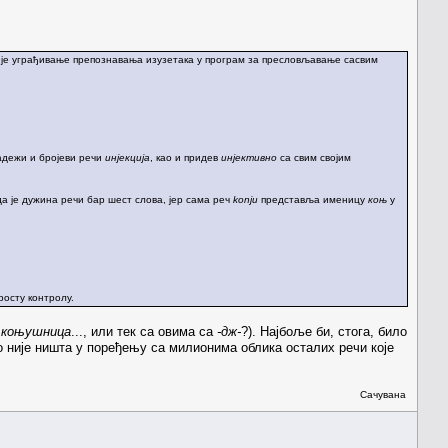
да је уграђивање препознавања изузетака у програм за пресловљавање сасвим
падежи и бројеви речи
инјекција
, као и придев
инјективно
са свим својим
 да је дужина речи бар шест слова, јер сама реч
konju
представља именицу
коњ
у
росту контролу.
 коњушница
..., или тек са овима са
-дж-
?). Најбоље би, стога, било
то није ништа у поређењу са милионима облика осталих речи које
Сачувана