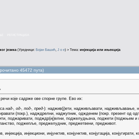
ЊЕ
РЕГИСТРАЦИЈА
ог језика
(Уредници:
Бојан Башић
,
J o e
) > Тема:
инјекција или ињекција
Прочитано 45472 пута)
»
речи које садрже ове спорне групе. Ево их:
 са
над-, од-, под-, пред-
): наджив(ј)ети, надживљавати, надживљавање, 
авати (покр.), надждрелни, наджупник, оджденем (покр. презент од одг
ти, поджаривати, подждр(иј)елни, поджелудњача, поджети (поджњем и 
панство, поджепље, преджелудник, преджетвени, предживот.
ов, инјекција, инјекциони, инјунктив, конјунктив, конјугација, конјугирати,