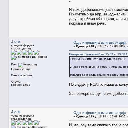
...
И тако дефинишемо још неколико
Приметимо да нпр. за „оджалити“ 
да употребимо због оџака, али ип
покрива и више речи.
J o e
Одг: инјекција или ињекција
уредник форума
«
Одговор #18 у:
16.27 ч. 19.08.2009. 
староседелац
Цитирано: Вученовић на 15.03 ч. 19.08.2
Ван мреже
Тачку 2 ћу изменити на следећи начин:
Пол:
2. ако реч почиње на konju- и има још не
Организација:
Мислим да је сада решен проблем свих 
Име и презиме:
Струка:
Погледах у РСАНУ, имаш и:
коњу
Поруке: 1.688
За примере са -дж- само добро тр
J o e
Одг: инјекција или ињекција
уредник форума
«
Одговор #19 у:
16.28 ч. 19.08.2009. 
староседелац
И, да, ову тему свакако треба пр
Ван мреже