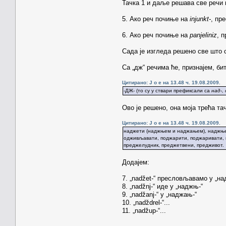
Тачка 1 и даље решава све речи к
5. Ако реч почиње на
injunkt-
, пр
6. Ако реч почиње на
panjeliniz
, 
Сада је изгледа решено све што с
Са „дж“ речима ће, признајем, би
Цитирано: J o e на 13.48 ч. 19.08.2009.
-ДЖ- (то су у ствари префиксали са
над-, 
Ово је решено, она моја трећа та
Цитирано: J o e на 13.48 ч. 19.08.2009.
наджети (наджњем и наджањем), наджњев
одживљавати, поджарити, поджаривати, 
преджелудник, преджетвени, предживот.
Додајем:
7. „nadžet-“ пресловљавамо у „на
8. „nadžnj-“ иде у „наджњ-“
9. „nadžanj-“ у „наджањ-“
10. „nadždrel-“...
11. „nadžup-“...