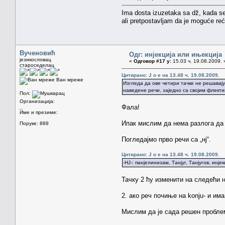
Ima dosta izuzetaka sa dž, kada se p
ali pretpostavljam da je moguće reć
Вученовић
Одг: инјекција или ињекција
језикословац
«
Одговор #17 у:
15.03 ч. 19.08.2009. 
староседелац
Цитирано: J o e на 13.48 ч. 19.08.2009.
Ван мреже
Изгледа да ове четири тачке не решавај
наведене речи, заједно са својим флекти
Пол:
Организација:
Фала!
_
Име и презиме:
Ипак мислим да нема разлога да
Поруке: 889
Погледајмо прво речи са „нј“.
Цитирано: J o e на 13.48 ч. 19.08.2009.
-НЈ-: панјелинизам, Танјуг, Танјугов, инје
Тачку 2 ћу изменити на следећи 
2. ако реч почиње на konju- и им
Мислим да је сада решен пробле