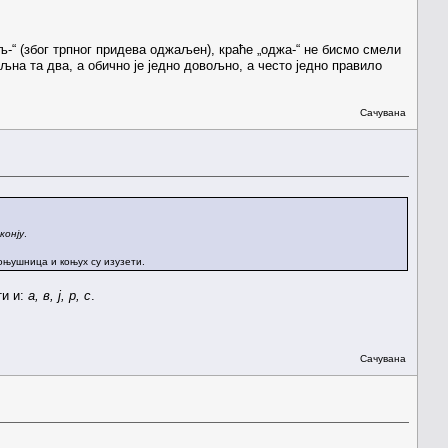
аљ-“ (због трпног придева оджаљен), краће „оджа-“ не бисмо смели
љна та два, а обично је једно довољно, а често једно правило
Сачувана
конју
.
 коњушница и коњух су изузети.
ти и:
а, в, ј, р, с
.
Сачувана