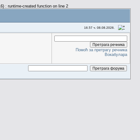
) : runtime-created function on line 2
16.57 ч. 08.08.2026.
Помоћ за претрагу речника
Вокабулара