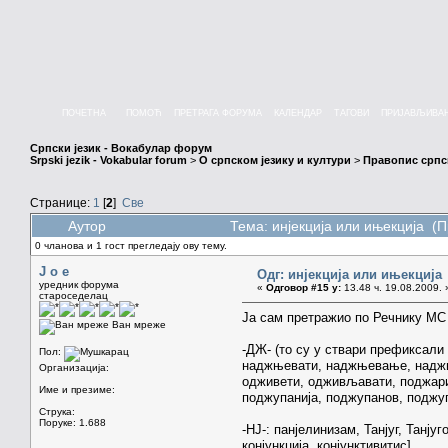
ПОЧЕТНА
ПОМОЋ
ПРЕТРАГА ФОРУМА
КАЛЕНДАР
ТАГОВИ
ПРИЈАВЉИВА
Српски језик - Вокабулар форум
Srpski jezik - Vokabular forum
>
О српском језику и култури
>
Правопис српск
Странице:
1
[
2
]
Све
Аутор
Тема: инјекција или ињекција (
0 чланова и 1 гост прегледају ову тему.
J o e
Одг: инјекција или ињекција
уредник форума
«
Одговор #15 у:
13.48 ч. 19.08.2009. 
староседелац
Ја сам претражио по Речнику МС 
Ван мреже
-ДЖ- (то су у ствари префиксали
Пол:
наджњевати, наджњевање, наджир
Организација:
одживети, одживљавати, поджари
Име и презиме:
поджупанија, поджупанов, поджу
Струка:
Поруке: 1.688
-НЈ-: панјелинизам, Танјуг, Танјуг
конјункција, конју
н
ктивитис].