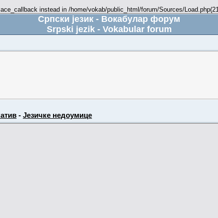
place_callback instead in /home/vokab/public_html/forum/Sources/Load.php(216
Српски језик - Вокабулар форум
Srpski jezik - Vokabular forum
атив
-
Језичке недоумице