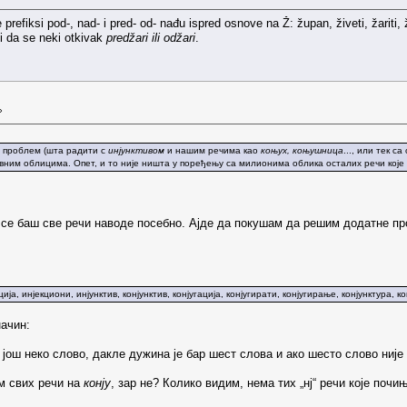
refiksi pod-, nad- i pred- od- nađu ispred osnove na Ž: župan, živeti, žariti, 
i da se neki otkivak
predžari ili odžari
.
»
у проблем (шта радити с
инјунктивом
и нашим речима као
коњух, коњушница
..., или тек с
вним облицима. Опет, и то није ништа у поређењу са милионима облика осталих речи које 
 се баш све речи наводе посебно. Ајде да покушам да решим додатне пр
кција, инјекциони, инјунктив, конјунктив, конјугација, конјугирати, конјугирање, конјунктура, к
начин:
а још неко слово, дакле дужина је бар шест слова и ако шесто слово није
м свих речи на
конју
, зар не? Колико видим, нема тих „нј“ речи које почи