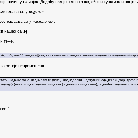
оје почињу на инјек. Додаћу сад још две тачке, због инјунктива и панјел
есловљава се у
инјункт-
пресловљава се у
панјелиниз-
.
и нашао са „нј“.
ти теже.
од-, под-, пред-
): наджив(ј)ети, надживљавати, надживљавање, надживсти-надживем (покр.)
чка остаје непромењена.
ати, наджњевање, наджиравати (покр.), надждрелни, наджупник, оджденем (покр. презент
подждр(иј)елни, поджелудњача, поджети (поджњем и поджањем), поджећи, поджигати, подж
джет“