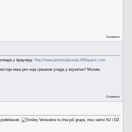
Сачувана
 отвара у браузеру:
http://www.preslovljavanje.000space.com
.
остоји нека реч која грешком упада у изузетке? Молим,
Сачувана
š pođebavati.
Verovatno tu ima još grupa, nisu samo NJ i DŽ.