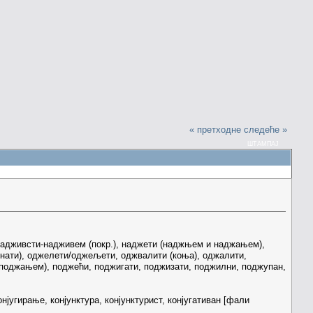
« претходне
следеће »
ШТАМПАЈ
надживсти-надживем (покр.), наджети (наджњем и наджањем),
нати), оджелети/оджељети, оджвалити (коња), оджалити,
поджањем), поджећи, поджигати, поджизати, поджилни, поджупан,
 конјугирање, конјунктура, конјунктурист, конјугативан [фали