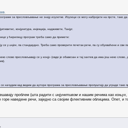
009.
програми за пресловљавање не знају изузетке. Изузеци се могу набројати на прсте, тако 
јуктивитис, конјунктура, инјекција, надживети, Танјуг.
ице у ћирилицу програм треба само да примети:
ју се у
инјек
, па стандардно. Треба само проверити почетак речи, па су обухваћени и сви 
неко слово пресловљавају се у
конју-
(овде је обавезан и тај захтев да има још неко слово,
ив).
да се начудим кад видим да аутори програма за пресловљавање пропуштају да уграде тако п
решавају проблем (шта радити с
инјунктивом
и нашим речима као
коњух,
е горе наведене речи, заједно са својим флективним облицима. Опет, и 
»