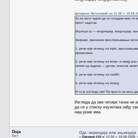
Цитирано: Вученовић на 11.38 ч. 19.08.2
Ја не могу чудом да се начудим како ти 
прост задатак.
Изузеци су — конјункција, конјугација, кон
Заправо, приликом пресловљавања латин
1. речи које почињу на
injek
, пресловљава
променама.
2. речи које почињу на
konju-
и имају још 
неком од падежа — датив, локатив, вокат
3. речи које почињу на
nadživ
.
4. речи које почињу на
tanjug
.
И то је изгледа све! Па просто не могу 
Изгледа да ове четири тачке не 
да се у списку изузетака нађу св
наш језик има.
Duja
Одг: инјекција или ињекција
Гост
«
Одговор #16 у:
13.56 ч. 19.08.2009. 