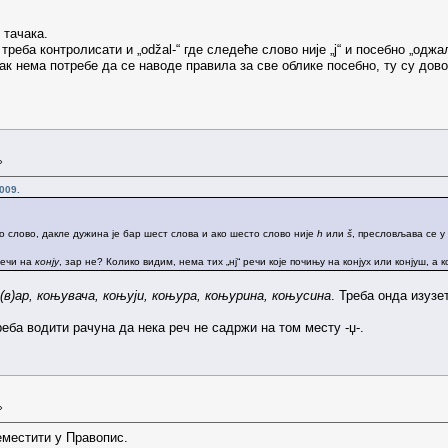
 тачака.
треба контролисати и „odžal-“ где следеће слово није „ј“ и посебно „одж
ак нема потребе да се наводе правила за све облике посебно, ту су дово
»
009.
ко слово, дакле дужина је бар шест слова и ако шесто слово није
h
или
š
, пресловљава се у
речи на
конју
, зар не? Колико видим, нема тих „нј“ речи које почињу на конјух или конјуш, а
(в)ар, коњувача, коњуји, коњура, коњурина, коњусина
. Треба онда изузе
еба водити рачуна да нека реч не садржи на том месту -џ-.
»
еместити у Правопис.