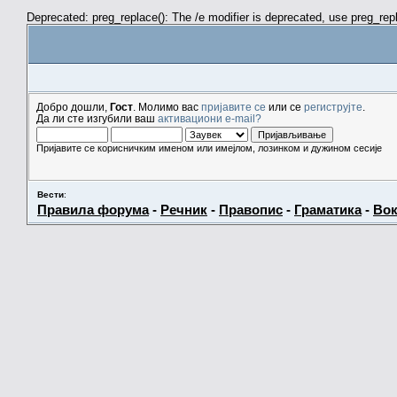
Deprecated: preg_replace(): The /e modifier is deprecated, use preg_re
Добро дошли,
Гост
. Молимо вас
пријавите се
или се
региструјте
.
Да ли сте изгубили ваш
активациони e-mail?
Пријавите се корисничким именом или имејлом, лозинком и дужином сесије
Вести
:
Правила форума
-
Речник
-
Правопис
-
Граматика
-
Вок