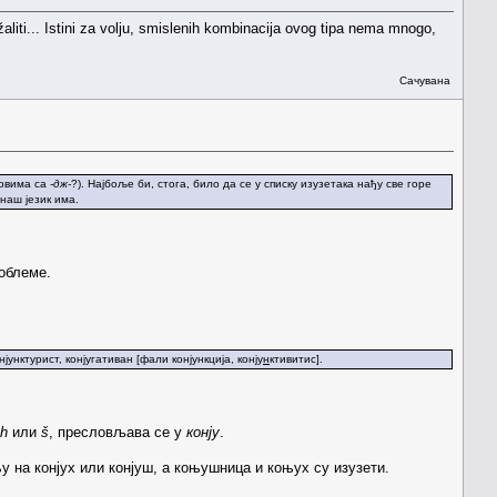
žaliti... Istini za volju, smislenih kombinacija ovog tipa nema mnogo,
Сачувана
а овима са
-дж-
?). Најбоље би, стога, било да се у списку изузетака нађу све горе
наш језик има.
облеме.
онјунктурист, конјугативан [фали конјункција, конју
н
ктивитис].
h
или
š
, пресловљава се у
конју
.
њу на конјух или конјуш, а коњушница и коњух су изузети.