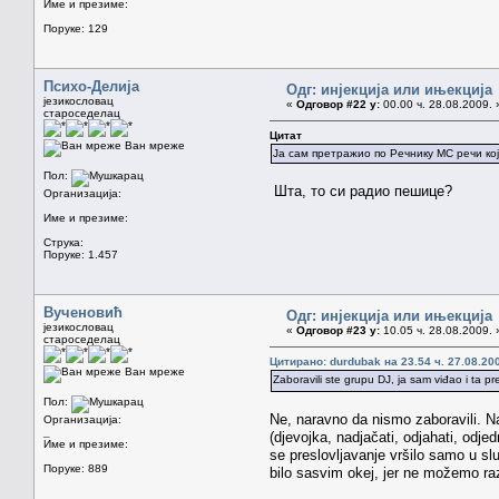
Име и презиме:
Поруке: 129
Психо-Делија
Одг: инјекција или ињекција
језикословац
«
Одговор #22 у:
00.00 ч. 28.08.2009. 
староседелац
Цитат
Ван мреже
Ја сам претражио по Речнику МС речи ко
Пол:
Шта, то си радио пешице?
Организација:
Име и презиме:
Струка:
Поруке: 1.457
Вученовић
Одг: инјекција или ињекција
језикословац
«
Одговор #23 у:
10.05 ч. 28.08.2009. 
староседелац
Цитирано: durdubak на 23.54 ч. 27.08.20
Ван мреже
Zaboravili ste grupu DJ, ja sam viđao i ta p
Пол:
Ne, naravno da nismo zaboravili. Na 
Организација:
_
(djevojka, nadjačati, odjahati, odje
Име и презиме:
se preslovljavanje vršilo samo u slu
Поруке: 889
bilo sasvim okej, jer ne možemo razl