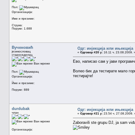
Пол:
Организација:
Име и презиме:
Струка:
Поруке: 1.688
Вученовић
Одг: инјекција или ињекција
језикословац
«
Одговор #20 у:
16.11 ч. 23.08.2009. 
староседелац
Ево, написао сам у јави програмч
Ван мреже
Волео бих да тестирате мало гор
Пол:
тестирајте!
Организација:
_
Име и презиме:
Поруке: 889
durdubak
Одг: инјекција или ињекција
члан
«
Одговор #21 у:
23.54 ч. 27.08.2009. 
Ван мреже
Zaboravili ste grupu DJ, ja sam viđ
Организација: