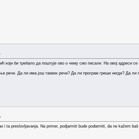
»
ић који би требало да поштује ово о чему смо писали. На овој адреси се
ње речи. Да ли има још таквих речи? Да ли програм греши негде? Да ли п
»
ao i ta preslovljavanja. Na primer, podjarmiti bude pođarmiti, da ne kažem ba