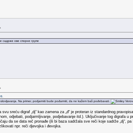
»
је садрже ове спорне групе
»
09.
reslovljavanja. Na primer, podjarmiti bude pođarmiti, da ne kažem baš pođebavati.
Verova
svu sreću digraf „dj“ kao zamena za „đ“ je proteran iz standardnog pravopisa. Z
dnom, odjebati, podjarmljivanje, podjebavanje itd.). Uključivanje tog digrafa u 
čaju da se data reč pronađe (ili bi baza sadržala sve reči koje sadrže „dj“, pa 
ikovati npr. reči djevojka i đevojka.