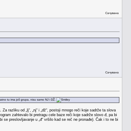
Сачувана
Сачувана
tno tu ima još grupa, nisu samo NJ i DŽ.
a razliku od „lj“, „nj“ i „dž“, postoji mnogo reči koje sadrže ta slova
program zahtevalo bi pretragu cele baze reči koje sadrže slovo đ, pa bi
bi se preslovljavanje u „đ“ vršilo kad se reč ne pronađe). Čak i to ne bi