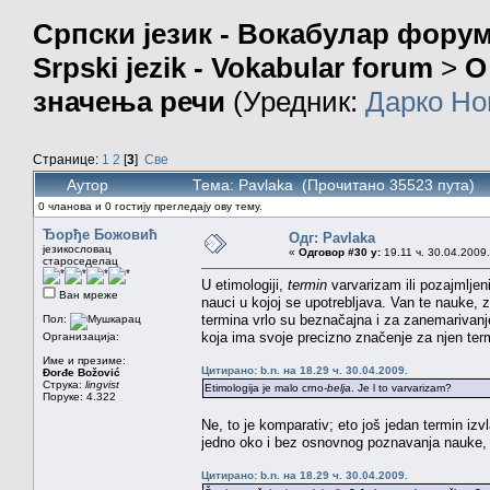
Српски језик - Вокабулар фору
Srpski jezik - Vokabular forum
>
О
значења речи
(Уредник:
Дарко Но
Странице:
1
2
[
3
]
Све
Аутор
Тема: Pavlaka (Прочитано 35523 пута)
0 чланова и 0 гостију прегледају ову тему.
Ђорђе Божовић
Одг: Pavlaka
језикословац
«
Одговор #30 у:
19.11 ч. 30.04.2009.
староседелац
U etimologiji,
termin
varvarizam ili pozajmljen
Ван мреже
nauci u kojoj se upotrebljava. Van te nauke, 
termina vrlo su beznačajna i za zanemarivanje
Пол:
koja ima svoje precizno značenje za njen term
Организација:
Име и презиме:
Цитирано: b.n. на 18.29 ч. 30.04.2009.
Đorđe Božović
Струка:
lingvist
Etimologija je malo crno-
belja
. Je l to varvarizam?
Поруке: 4.322
Ne, to je komparativ; eto još jedan termin izv
jedno oko i bez osnovnog poznavanja nauke, 
Цитирано: b.n. на 18.29 ч. 30.04.2009.