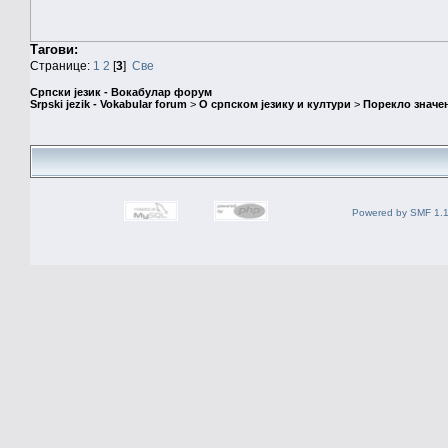
Тагови:
Странице:
1
2
[
3
]
Све
Српски језик - Вокабулар форум
Srpski jezik - Vokabular forum
>
О српском језику и култури
>
Порекло значе
Powered by SMF 1.