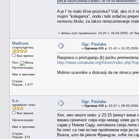
Šta je naučni
pristup k jeziku
? Je l to na slovenačkom?
A je l’ to malo lična prozivka? Vidi, ako ni ti
mojim "kolegama", onda i tebi srdačno preporu
osnovnu školu; za takvo nerazumevanje mater
«
Задњи пут промењено: 19.20 ч. 30.04.2009. од Ђ
Madiuxa
Одг: Pavlaka
староседелац
«
Одговор #31 у:
21.42 ч. 01.05.2009.
Ван мреже
Rasprava o pristupanju (k) jeziku premestena
http://www.vokabular.org/forum/index.php?to
Пол:
Организација:
Molimo ucesnike u diskusiji da ne skrecu pre
Име и презиме:
Струка:
Поруке: 7.477
b.n.
Одг: Pavlaka
одомаћен члан
«
Одговор #32 у:
23.37 ч. 09.05.2009.
Ван мреже
Хех, ево нешто ново: у 23:15 (минут више
вишка сјеничког сира који немају коме да
Организација:
сајам у Новом Саду, изложили своја лепа г
Име и презиме:
ће опет са тим истим проблемом који јесте
Струка:
Воала, што би рекли Французи, хоће ли са
Поруке: 373