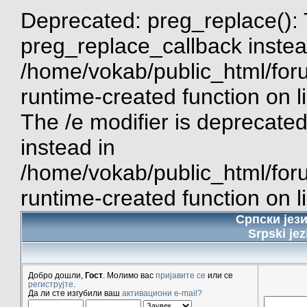
Deprecated: preg_replace(): 
preg_replace_callback instea
/home/vokab/public_html/for
runtime-created function on 
The /e modifier is deprecate
instead in
/home/vokab/public_html/for
runtime-created function on l
Српски јез
Srpski jez
Добро дошли,
Гост
. Молимо вас
пријавите се
или се
региструјте
.
Да ли сте изгубили ваш
активациони e-mail?