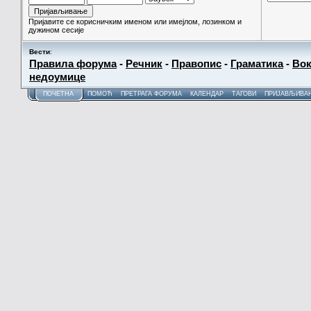
Пријавите се корисничким именом или имејлом, лозинком и
дужином сесије
Вести
:
Правила форума
-
Речник
-
Правопис
-
Граматика
-
Вок
недоумице
ПОЧЕТНА
ПОМОЋ
ПРЕТРАГА ФОРУМА
КАЛЕНДАР
ТАГОВИ
ПРИЈАВЉИВА