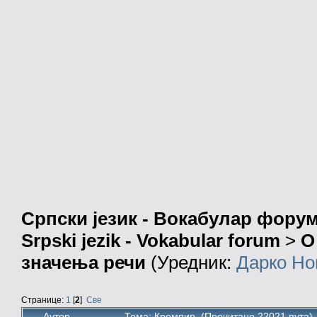
Српски језик - Вокабулар фору
Srpski jezik - Vokabular forum
>
О
значења речи
(Уредник:
Дарко Но
Странице:
1
[
2
]
Све
Аутор
Тема: Кромпир (Прочитано 22021 пута)