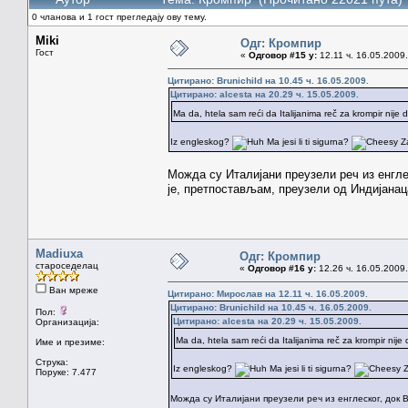
0 чланова и 1 гост прегледају ову тему.
Miki
Одг: Кромпир
Гост
«
Одговор #15 у:
12.11 ч. 16.05.2009.
Цитирано: Brunichild на 10.45 ч. 16.05.2009.
Цитирано: alcesta на 20.29 ч. 15.05.2009.
Ma da, htela sam reći da Italijanima reč za krompir nij
Iz engleskog?
Ma jesi li ti sigurna?
Za
Можда су Италијани преузели реч из енглес
је, претпостављам, преузели од Индијанац
Madiuxa
Одг: Кромпир
староседелац
«
Одговор #16 у:
12.26 ч. 16.05.2009.
Ван мреже
Цитирано: Мирослав на 12.11 ч. 16.05.2009.
Цитирано: Brunichild на 10.45 ч. 16.05.2009.
Пол:
Цитирано: alcesta на 20.29 ч. 15.05.2009.
Организација:
Ma da, htela sam reći da Italijanima reč za krompir ni
Име и презиме:
Струка:
Iz engleskog?
Ma jesi li ti sigurna?
Z
Поруке: 7.477
Можда су Италијани преузели реч из енглеског, док В