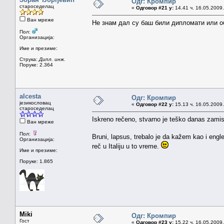
Одг: Кромпир
староседелац
«
Одговор #21 у:
14.41 ч. 16.05.2009.
Ван мреже
Не знам дал су баш били дипломати или об
Пол:
Организација:
Име и презиме:
Струка:
Дипл. инж.
Поруке: 2.364
alcesta
Одг: Кромпир
језикословац
«
Одговор #22 у:
15.13 ч. 16.05.2009.
староседелац
Iskreno rečeno, stvarno je teško danas zamisl
Ван мреже
Пол:
Bruni, lapsus, trebalo je da kažem kao i eng
Организација:
reč u Italiju u to vreme.
Име и презиме:
Поруке: 1.865
Miki
Одг: Кромпир
Гост
«
Одговор #23 у:
15.22 ч. 16.05.2009.