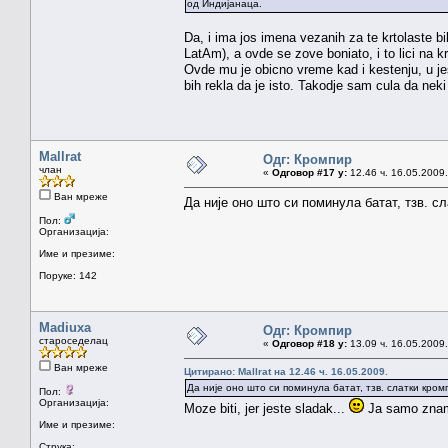
од Индијанаца.
Da, i ima jos imena vezanih za te krtolaste b
LatAm), a ovde se zove boniato, i to lici na k
Ovde mu je obicno vreme kad i kestenju, u jese
bih rekla da je isto. Takodje sam cula da neki
Mallrat
Одг: Кромпир
члан
«
Одговор #17 у:
12.46 ч. 16.05.2009.
Ван мреже
Да није оно што си поминула батат, тзв. с
Пол:
Организација:
Име и презиме:
Поруке: 142
Madiuxa
Одг: Кромпир
староседелац
«
Одговор #18 у:
13.09 ч. 16.05.2009.
Ван мреже
Цитирано: Mallrat на 12.46 ч. 16.05.2009.
Да није оно што си поминула батат, тзв. слатки кром
Пол:
Организација:
Moze biti, jer jeste sladak...
Ja samo znam 
Име и презиме:
Струка: