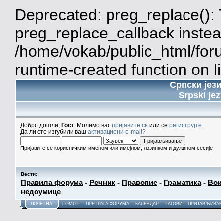
Deprecated: preg_replace(): 
preg_replace_callback instea
/home/vokab/public_html/for
runtime-created function on l
Српски јез
Srpski jez
Добро дошли,
Гост
. Молимо вас
пријавите се
или се
региструјте
.
Да ли сте изгубили ваш
активациони e-mail?
Пријавите се корисничким именом или имејлом, лозинком и дужином сесије
Вести
:
Правила форума
-
Речник
-
Правопис
-
Граматика
-
Вок
недоумице
ПОЧЕТНА
ПОМОЋ
ПРЕТРАГА ФОРУМА
КАЛЕНДАР
ТАГОВИ
ПРИЈАВЉИВА