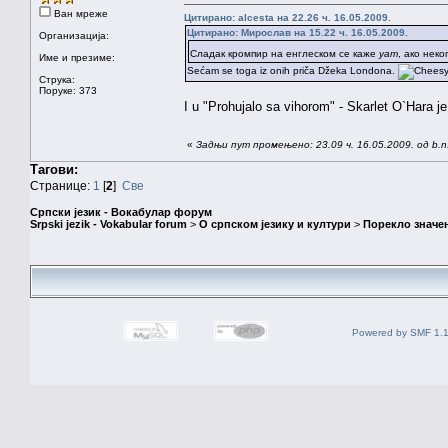
Ван мреже
Цитирано: alcesta на 22.26 ч. 16.05.2009.
Цитирано: Мирослав на 15.22 ч. 16.05.2009.
Организација:
Сладак кромпир на енглеском се каже
yam
, ако нек
Име и презиме:
Sećam se toga iz onih priča Džeka Londona.
Струка:
Поруке: 373
I u "Prohujalo sa vihorom" - Skarlet O`Hara je
«
Задњи пут промењено: 23.09 ч. 16.05.2009. од b.n
Тагови:
Странице:
1
[
2
]
Све
Српски језик - Вокабулар форум
Srpski jezik - Vokabular forum
>
О српском језику и култури
>
Порекло значе
Powered by SMF 1.