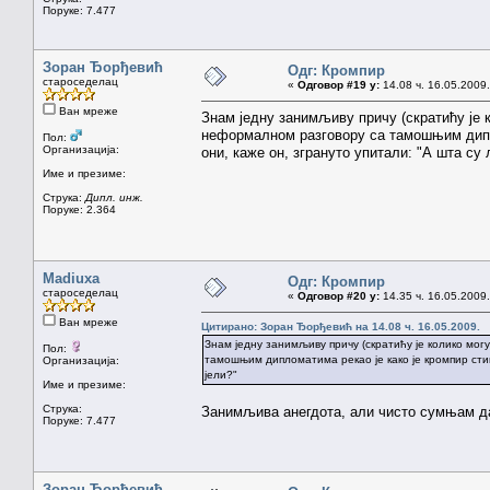
Поруке: 7.477
Зоран Ђорђевић
Одг: Кромпир
староседелац
«
Одговор #19 у:
14.08 ч. 16.05.2009.
Ван мреже
Знам једну занимљиву причу (скратићу је к
неформалном разговору са тамошњим дипло
Пол:
Организација:
они, каже он, згрануто упитали: "А шта су
Име и презиме:
Струка:
Дипл. инж.
Поруке: 2.364
Madiuxa
Одг: Кромпир
староседелац
«
Одговор #20 у:
14.35 ч. 16.05.2009.
Ван мреже
Цитирано: Зоран Ђорђевић на 14.08 ч. 16.05.2009.
Знам једну занимљиву причу (скратићу је колико могу
Пол:
тамошњим дипломатима рекао је како је кромпир стиг
Организација:
јели?"
Име и презиме:
Струка:
Занимљива анегдота, али чисто сумњам да
Поруке: 7.477
Зоран Ђорђевић