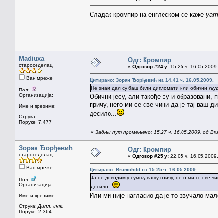
Сладак кромпир на енглеском се каже
yam
Madiuxa
Одг: Кромпир
староседелац
«
Одговор #24 у:
15.25 ч. 16.05.2009.
Ван мреже
Цитирано: Зоран Ђорђевић на 14.41 ч. 16.05.2009.
Не знам дал су баш били дипломати или обични људи
Пол:
Организација:
Обични јесу, али такође су и образовани, 
причу, него ми се све чини да је тај ваш 
Име и презиме:
десило...
Струка:
Поруке: 7.477
«
Задњи пут промењено: 15.27 ч. 16.05.2009. од Brun
Зоран Ђорђевић
Одг: Кромпир
староседелац
«
Одговор #25 у:
22.05 ч. 16.05.2009.
Ван мреже
Цитирано: Brunichild на 15.25 ч. 16.05.2009.
Ја не доводим у сумњу вашу причу, него ми се све чи
Пол:
Организација:
десило...
Или ми није нагласио да је то звучало ма
Име и презиме:
Струка:
Дипл. инж.
Поруке: 2.364