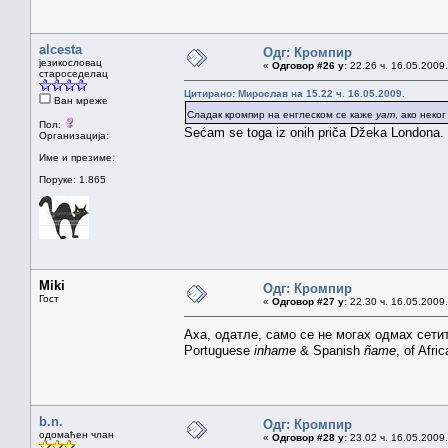
alcesta
Одг: Кромпир
језикословац
«
Одговор #26 у:
22.26 ч. 16.05.2009.
староседелац
Цитирано: Мирослав на 15.22 ч. 16.05.2009.
Ван мреже
Сладак кромпир на енглеском се каже
yam
, ако неко
Пол:
Sećam se toga iz onih priča Džeka Londona.
Организација:
Име и презиме:
Поруке: 1.865
Miki
Одг: Кромпир
Гост
«
Одговор #27 у:
22.30 ч. 16.05.2009.
Аха, одатле, само се не могах одмах сети
Portuguese
inhame
& Spanish
ñame
, of Afri
b.n.
Одг: Кромпир
одомаћен члан
«
Одговор #28 у:
23.02 ч. 16.05.2009.