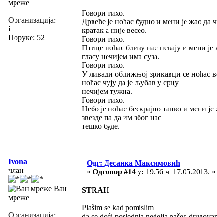
мреже
Говори тихо.
Организација:
Дрвеће је ноћас будно и мени је жао да ч
i
кратак а није весео.
Поруке: 52
Говори тихо.
Птице ноћас близу нас певају и мени је 
гласу нечијем има суза.
Говори тихо.
У ливади оближњој зрикавци се ноћас во
ноћас чују да је љубав у срцу
нечијем тужна.
Говори тихо.
Небо је ноћас бескрајно танко и мени је 
звезде па да им због нас
тешко буде.
Ivona
Одг: Десанка Максимовић
члан
«
Одговор #14 у:
19.56 ч. 17.05.2013. »
Ван
STRAH
мреже
Plašim se kad pomislim
Организација:
da ce doći poslednja nedelja našeg drugovan