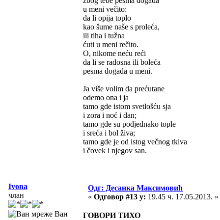
zbog tebe pesma događa
u meni večito:
da li opija toplo
kao šume naše s proleća,
ili tiha i tužna
ćuti u meni rečito.
O, nikome neću reći
da li se radosna ili boleća
pesma događa u meni.
Ja više volim da prećutane
odemo ona i ja
tamo gde istom svetlošću sja
i zora i noć i dan;
tamo gde su podjednako tople
i sreća i bol živa;
tamo gde je od istog večnog tkiva
i čovek i njegov san.
Ivona
Одг: Десанка Максимовић
члан
«
Одговор #13 у:
19.45 ч. 17.05.2013. »
Ван
ГОВОРИ ТИХО