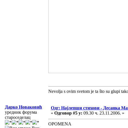
Nevolja s ovim svetom je ta što su glupi tak
Дарко Новаковић
Одг: Најлепши стихови - Десанка М
уредник форума
«
Одговор #5 у:
09.30 ч. 23.11.2006. »
староседелац
OPOMENA