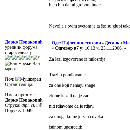
hteo bih da mi grobom bude.
Nevolja s ovim svetom je ta što su glupi tak
Дарко Новаковић
Одг: Најлепши стихови - Десанка М
уредник форума
«
Одговор #7 у:
10.13 ч. 23.11.2006. »
староседелац
Za lazi izgovorene iz milosrdja
Ван
мреже
Trazim pomilovanje
Пол:
Организација:
za one koji nemaju snage
Име и презиме:
zlome kazati da je zao
Дарко Новаковић
Струка:
dipl. el. inž.
niti rdjavome da je rdjav,
Поруке: 1.049
za onoga kome je zao coveka
istinom unesreciti;