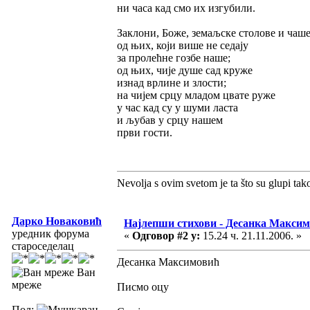
ни часа кад смо их изгубили.
Заклони, Боже, земаљске столове и чаш
од њих, који више не седају
за пролећне гозбе наше;
од њих, чије душе сад круже
изнад врлине и злости;
на чијем срцу младом цвате руже
у час кад су у шуми ласта
и љубав у срцу нашем
први гости.
Nevolja s ovim svetom je ta što su glupi tak
Дарко Новаковић
Најлепши стихови - Десанка Макси
уредник форума
«
Одговор #2 у:
15.24 ч. 21.11.2006. »
староседелац
Десанка Максимовић
Ван
мреже
Писмо оцу
Пол: