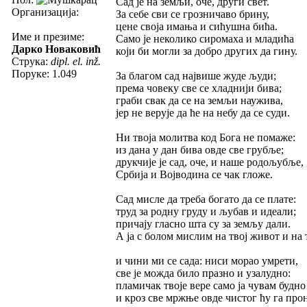
Сад је на земљи, оче, други свет.
Организација:
За себе сви се грозничаво брину,
цене своја имања и сићушна бића.
Име и презиме:
Само је неколико сиромаха и младића
Дарко Новаковић
који би могли за добро других да гину.
Струка:
dipl. el. inž.
Поруке: 1.049
За благом сад највише жуде људи;
према човеку све се хладнији бива;
граби свак да се на земљи наужива,
јер не верује да ће на небу да се суди.
Ни твоја молитва код Бога не помаже:
из дана у дан бива овде све грубље;
друкчије је сад, оче, и наше родољубље,
Србија и Војводина се чак гложе.
Сад мисле да треба богато да се плате:
труд за родну груду и љубав и идеали;
причају гласно шта су за земљу дали.
А ја с болом мислим на твој живот и на 
и чини ми се сада: ниси морао умрети,
све је можда било празно и узалудно:
пламичак твоје вере само ја чувам будно
и кроз све мржње овде чистог ћу га про