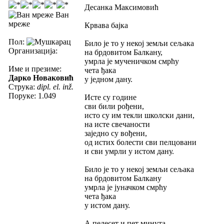
Десанка Максимовић
Ван
мреже
Крвава бајка
Пол:
Било је то у некој земљи сељака
Организација:
на брдовитом Балкану,
умрла је мученичком смрћу
Име и презиме:
чета ђака
Дарко Новаковић
у једном дану.
Струка:
dipl. el. inž.
Поруке: 1.049
Исте су године
сви били рођени,
исто су им текли школски дани,
на исте свечаности
заједно су вођени,
од истих болести сви пелцовани
и сви умрли у истом дану.
Било је то у некој земљи сељака
на брдовитом Балкану
умрла је јуначком смрћу
чета ђака
у истом дану.
А педесет и пет минута