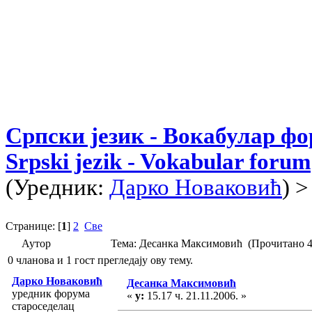
Српски језик - Вокабулар ф
Srpski jezik - Vokabular forum
(Уредник:
Дарко Новаковић
) 
Странице: [
1
]
2
Све
Аутор
Тема: Десанка Максимовић (Прочитано 4
0 чланова и 1 гост прегледају ову тему.
Дарко Новаковић
Десанка Максимовић
уредник форума
«
у:
15.17 ч. 21.11.2006. »
староседелац