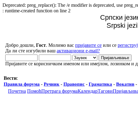
Deprecated: preg_replace(): The /e modifier is deprecated, use preg
: runtime-created function on line 2
Српски јези
Srpski jez
Добро дошли,
Гост
. Молимо вас
пријавите се
или се
региструј
Да ли сте изгубили ваш
активациони e-mail?
Пријавите се корисничким именом или имејлом, лозинком и 
Вести
:
Правила форума
-
Речник
-
Правопис
-
Граматика
-
Вокатив
Почетна
Помоћ
Претрага форума
Календар
Тагови
Пријављив