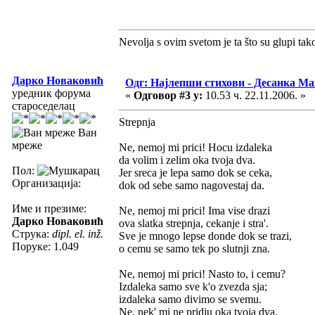
Nevolja s ovim svetom je ta što su glupi tak
Дарко Новаковић
Одг: Најлепши стихови - Десанка М
уредник форума
«
Одговор #3 у:
10.53 ч. 22.11.2006. »
староседелац
Strepnja
Ван
мреже
Ne, nemoj mi prici! Hocu izdaleka
da volim i zelim oka tvoja dva.
Пол:
Jer sreca je lepa samo dok se ceka,
Организација:
dok od sebe samo nagovestaj da.
Име и презиме:
Ne, nemoj mi prici! Ima vise drazi
Дарко Новаковић
ova slatka strepnja, cekanje i stra'.
Струка:
dipl. el. inž.
Sve je mnogo lepse donde dok se trazi,
Поруке: 1.049
o cemu se samo tek po slutnji zna.
Ne, nemoj mi prici! Nasto to, i cemu?
Izdaleka samo sve k'o zvezda sja;
izdaleka samo divimo se svemu.
Ne, nek' mi ne pridju oka tvoja dva.