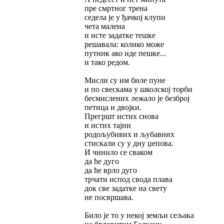
пре смртног трена
седела је у ђачкој клупи
чета малена
и исте задатке тешке
решавала: колико може
путник ако иде пешке...
и тако редом.
Мисли су им биле пуне
и по свескама у школској торби
бесмислених лежало је безброј
петица и двојки.
Прегршт истих снова
и истих тајни
родољубивих и љубавних
стискали су у дну џепова.
И чинило се сваком
да ће дуго
да ће врло дуго
трчати испод свода плава
док све задатке на свету
не посвршава.
Било је то у некој земљи сељака