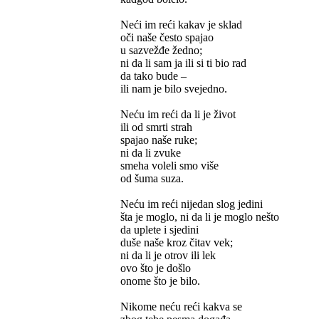
Neći im reći kakav je sklad
oči naše često spajao
u sazvežđe žedno;
ni da li sam ja ili si ti bio rad
da tako bude –
ili nam je bilo svejedno.
Neću im reći da li je život
ili od smrti strah
spajao naše ruke;
ni da li zvuke
smeha voleli smo više
od šuma suza.
Neću im reći nijedan slog jedini
šta je moglo, ni da li je moglo nešto
da uplete i sjedini
duše naše kroz čitav vek;
ni da li je otrov ili lek
ovo što je došlo
onome što je bilo.
Nikome neću reći kakva se