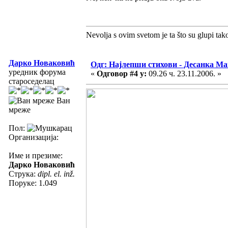
Nevolja s ovim svetom je ta što su glupi tak
Дарко Новаковић
Одг: Најлепши стихови - Десанка М
уредник форума
«
Одговор #4 у:
09.26 ч. 23.11.2006. »
староседелац
Ван
мреже
Пол:
Организација:
Име и презиме:
Дарко Новаковић
Струка:
dipl. el. inž.
Поруке: 1.049