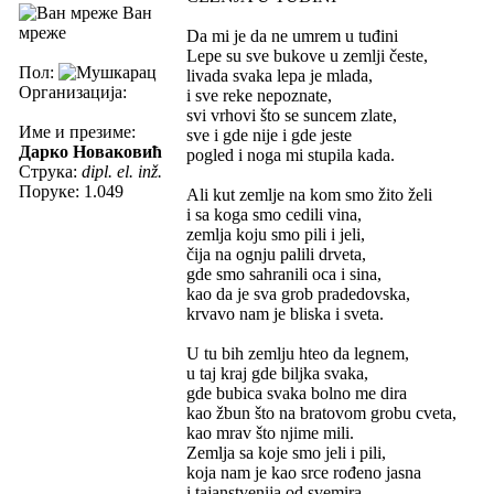
Ван
мреже
Da mi je da ne umrem u tuđini
Lepe su sve bukove u zemlji česte,
Пол:
livada svaka lepa je mlada,
Организација:
i sve reke nepoznate,
svi vrhovi što se suncem zlate,
Име и презиме:
sve i gde nije i gde jeste
Дарко Новаковић
pogled i noga mi stupila kada.
Струка:
dipl. el. inž.
Поруке: 1.049
Ali kut zemlje na kom smo žito želi
i sa koga smo cedili vina,
zemlja koju smo pili i jeli,
čija na ognju palili drveta,
gde smo sahranili oca i sina,
kao da je sva grob pradedovska,
krvavo nam je bliska i sveta.
U tu bih zemlju hteo da legnem,
u taj kraj gde biljka svaka,
gde bubica svaka bolno me dira
kao žbun što na bratovom grobu cveta,
kao mrav što njime mili.
Zemlja sa koje smo jeli i pili,
koja nam je kao srce rođeno jasna
i tajanstvenija od svemira,