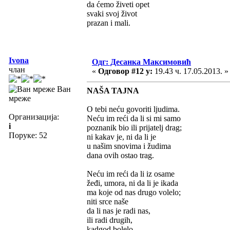
da ćemo živeti opet
svaki svoj život
prazan i mali.
Ivona
Одг: Десанка Максимовић
члан
«
Одговор #12 у:
19.43 ч. 17.05.2013. »
Ван
NAŠA TAJNA
мреже
O tebi neću govoriti ljudima.
Организација:
Neću im reći da li si mi samo
i
poznanik bio ili prijatelj drag;
Поруке: 52
ni kakav je, ni da li je
u našim snovima i žudima
dana ovih ostao trag.
Neću im reći da li iz osame
žeđi, umora, ni da li je ikada
ma koje od nas drugo volelo;
niti srce naše
da li nas je radi nas,
ili radi drugih,
kadgod bolelo.