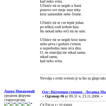
kad neko svira.
Učiniće mi se negde u šumi
ponovo sve moje suze teku
kroz samonikle neke česme.
Učiniće mi se crn leptir jedan
po teškoj vodi krilom šara
što nekad neko reći mi ne sme.
Učinice mi se negde kroz tamu
neko peva i gorkim cvetom
u neprebolnu ranu srca dira.
O, ne ostavljaj me nikad samu,
nikad samu,
kad neko svira.
Nevolja s ovim svetom je ta što su glupi tak
Дарко Новаковић
Одг: Најлепши стихови - Десанка М
уредник форума
«
Одговор #6 у:
09.31 ч. 23.11.2006. »
староседелац
ČEŽNJA U TUĐINI