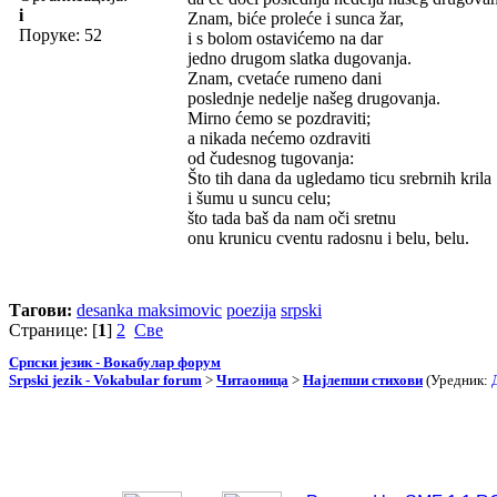
i
Znam, biće proleće i sunca žar,
Поруке: 52
i s bolom ostavićemo na dar
jedno drugom slatka dugovanja.
Znam, cvetaće rumeno dani
poslednje nedelje našeg drugovanja.
Mirno ćemo se pozdraviti;
a nikada nećemo ozdraviti
od čudesnog tugovanja:
Što tih dana da ugledamo ticu srebrnih krila
i šumu u suncu celu;
što tada baš da nam oči sretnu
onu krunicu cventu radosnu i belu, belu.
Тагови:
desanka maksimovic
poezija
srpski
Странице: [
1
]
2
Све
Српски језик - Вокабулар форум
Srpski jezik - Vokabular forum
>
Читаоница
>
Најлепши стихови
(Уредник: