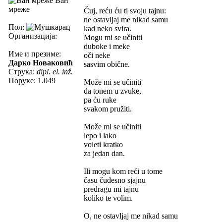
Ван
мреже
Čuj, reću ću ti svoju tajnu:
ne ostavljaj me nikad samu
Пол:
kad neko svira.
Организација:
Mogu mi se učiniti
duboke i meke
Име и презиме:
oči neke
Дарко Новаковић
sasvim obične.
Струка:
dipl. el. inž.
Поруке: 1.049
Može mi se učiniti
da tonem u zvuke,
pa ću ruke
svakom pružiti.
Može mi se učiniti
lepo i lako
voleti kratko
za jedan dan.
Ili mogu kom reći u tome
času čudesno sjajnu
predragu mi tajnu
koliko te volim.
O, ne ostavljaj me nikad samu