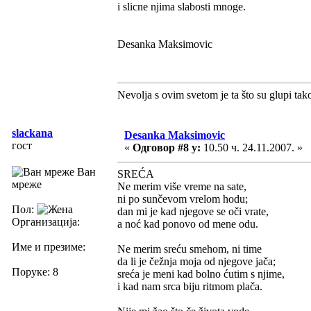
i slicne njima slabosti mnoge.
Desanka Maksimovic
Nevolja s ovim svetom je ta što su glupi tak
slackana
Desanka Maksimovic
гост
«
Одговор #8 у:
10.50 ч. 24.11.2007. »
Ван
SREĆA
мреже
Ne merim više vreme na sate,
ni po sunčevom vrelom hodu;
Пол:
dan mi je kad njegove se oči vrate,
Организација:
a noć kad ponovo od mene odu.
Име и презиме:
Ne merim sreću smehom, ni time
da li je čežnja moja od njegove jača;
Поруке: 8
sreća je meni kad bolno ćutim s njime,
i kad nam srca biju ritmom plača.