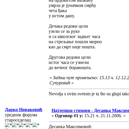
на брдовитом Балкану
умрла је јуначком смрћу
чета ђака
у истом дану.
Дечака редови цели
узели се за руке
и са школског задњег часа
на стрељање пошли мирно
као да смрт није ништа.
Другова редови цели
истог часа се узнели
до вечног боравишта.
«
Задњи пут промењено: 15.13 ч. 12.12.
Супуровић
»
Nevolja s ovim svetom je ta što su glupi tak
Дарко Новаковић
Најлепши стихови - Десанка Макси
уредник форума
«
Одговор #1 у:
15.21 ч. 21.11.2006. »
староседелац
Десанка Максимовић