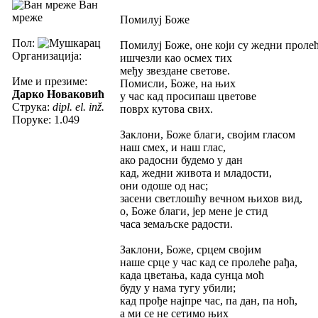
Ван
мреже
Помилуј Боже
Пол:
Помилуј Боже, оне који су жедни пролећ
Организација:
ишчезли као осмех тих
међу звездане светове.
Име и презиме:
Помисли, Боже, на њих
Дарко Новаковић
у час кад просипаш цветове
Струка:
dipl. el. inž.
поврх кутова свих.
Поруке: 1.049
Заклони, Боже благи, својим гласом
наш смех, и наш глас,
ако радосни будемо у дан
кад, жедни живота и младости,
они одоше од нас;
засени светлошћу вечном њихов вид,
о, Боже благи, јер мене је стид
часа земаљске радости.
Заклони, Боже, срцем својим
наше срце у час кад се пролеће рађа,
када цветања, када сунца моћ
буду у нама тугу убили;
кад прође најпре час, па дан, па ноћ,
а ми се не сетимо њих