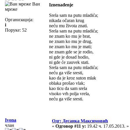
Ван
Iznenađenje
мреже
Srela sam na putu mladića;
Организација:
nikada očaran krug
i
neću mu života znati.
Поруке: 52
Srela sam na putu mladića;
ne znam ko mu je brat,
ne znam ko mu je drug,
ne znam ko mu je mati;
ne znam gde se je rodio,
ni gde je dosad hodio,
ni gde će zauvek stati.
Srela sam na putu mladića;
neću ga više sresti,
kao da je kroz suton mlak
oblaka prošao vlak;
kao ticu da sam srela
visoko vrh polja vrela,
neću ga više sresti.
Ivona
Одг: Десанка Максимовић
члан
«
Одговор #11 у:
19.42 ч. 17.05.2013. »