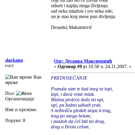
Nije mi žao što če života vode
odneti i kaplju moga življenja;
sad neka mladost i sve neka ode;
on je stao kraj mene pun divljenja.
Desanka Maksimović
slackana
Одг: Десанка Максимовић
гост
«
Одговор #9 у:
10.58 ч. 24.11.2007. »
Ван
PREDOSEĆANJE
мреже
Poznala sam te kad sneg se topi,
Пол:
topi, i duva vetar mlak.
Организација:
Blizina proleća dušu mi opi,
opi, pa žudno udisah yrak.
Име и презиме:
S nežnošću gledah stopa ti trag,
trag po snegu belom;
Поруке: 8
i znadoh da ćeš biti mi drag,
drag u životu celom.