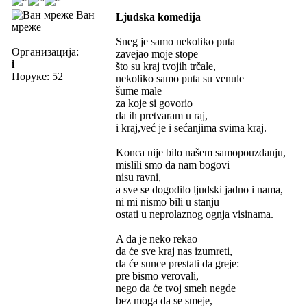
Ван
Ljudska komedija
мреже
Sneg je samo nekoliko puta
Организација:
zavejao moje stope
i
što su kraj tvojih trčale,
Поруке: 52
nekoliko samo puta su venule
šume male
za koje si govorio
da ih pretvaram u raj,
i kraj,već je i sećanjima svima kraj.
Konca nije bilo našem samopouzdanju,
mislili smo da nam bogovi
nisu ravni,
a sve se dogodilo ljudski jadno i nama,
ni mi nismo bili u stanju
ostati u neprolaznog ognja visinama.
A da je neko rekao
da će sve kraj nas izumreti,
da će sunce prestati da greje:
pre bismo verovali,
nego da će tvoj smeh negde
bez moga da se smeje,