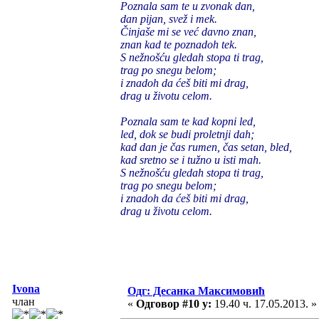
Poznala sam te u zvonak dan,
dan pijan, svež i mek.
Činjaše mi se već davno znan,
znan kad te poznadoh tek.
S nežnošću gledah stopa ti trag,
trag po snegu belom;
i znadoh da ćeš biti mi drag,
drag u životu celom.
Poznala sam te kad kopni led,
led, dok se budi proletnji dah;
kad dan je čas rumen, čas setan, bled,
kad sretno se i tužno u isti mah.
S nežnošću gledah stopa ti trag,
trag po snegu belom;
i znadoh da ćeš biti mi drag,
drag u životu celom.
Ivona
Одг: Десанка Максимовић
члан
«
Одговор #10 у:
19.40 ч. 17.05.2013. »