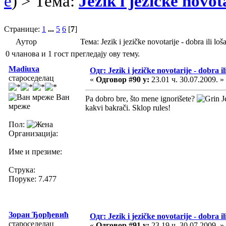
e
) > Тема:
Jezik i jezičke novota
Странице:
1
...
5
6
[
7
]
Аутор
Тема: Jezik i jezičke novotarije - dobra ili 
0 чланова и 1 гост прегледају ову тему.
Madiuxa
Одг: Jezik i jezičke novotarije - dobra il
староседелац
«
Одговор #90 у:
23.01 ч. 30.07.2009. »
Ван
Pa dobro bre, što mene ignorišete?
Je
мреже
kakvi bakrači. Sklop rules!
Пол:
Организација:
Име и презиме:
Струка:
Поруке: 7.477
Зоран Ђорђевић
Одг: Jezik i jezičke novotarije - dobra il
староседелац
«
Одговор #91 у:
23.19 ч. 30.07.2009. »