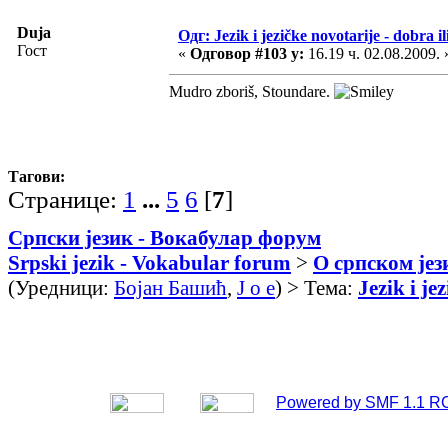
Duja
Одг: Jezik i jezičke novotarije - dobra il
Гост
«
Одговор #103 у:
16.19 ч. 02.08.2009. 
Mudro zboriš, Stoundare.
Тагови:
Странице:
1
...
5
6
[
7
]
Српски језик - Вокабулар форум
Srpski jezik - Vokabular forum
>
О српском јез
(Уредници:
Бојан Башић
,
J o e
) > Тема:
Jezik i je
Powered by SMF 1.1 R