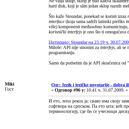
Ne valja
sklop
, sklop je bilo kakva skalamer
hard disk, koji je sâm jedan sklop raznih me
Što kaže Stoundar, ponekad se koristi izraz
interface
(koja sama sadrži latinski prefiks
i
više) komponenti međusobno komuniciraju, 
korisnički interfejs
je ono što ti omogućava
Цитирано: Stoundar на 23.19 ч. 30.07.200
Miloše: API nije sinonim za
interfejs
, ali se
programiranju.
Samo da podsetim da je API skraćenica od 
Miki
Одг: Jezik i jezičke novotarije - dobra il
Гост
«
Одговор #96 у:
10.41 ч. 31.07.2009. »
И ето, лепо рекох ја: свако има своју 
софтвера на српском. Па ето шта: већ п
терминологију, где би се учесници диску