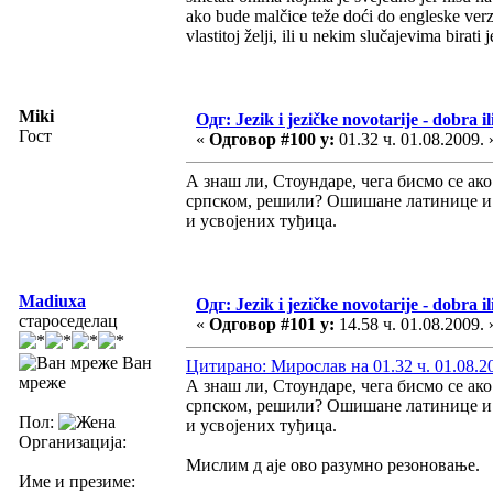
ako bude malčice teže doći do engleske verz
vlastitoj želji, ili u nekim slučajevima birat
Miki
Одг: Jezik i jezičke novotarije - dobra il
Гост
«
Одговор #100 у:
01.32 ч. 01.08.2009. 
А знаш ли, Стоундаре, чега бисмо се ак
српском, решили? Ошишане латинице и 
и усвојених туђица.
Madiuxa
Одг: Jezik i jezičke novotarije - dobra il
староседелац
«
Одговор #101 у:
14.58 ч. 01.08.2009. 
Ван
Цитирано: Мирослав на 01.32 ч. 01.08.2
мреже
А знаш ли, Стоундаре, чега бисмо се ак
српском, решили? Ошишане латинице и 
Пол:
и усвојених туђица.
Организација:
Мислим д аје ово разумно резоновање.
Име и презиме: