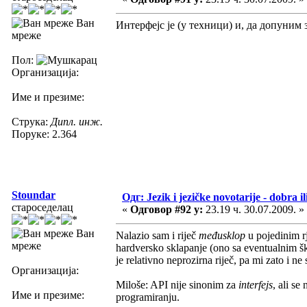
Ван
Интерфејс је (у техници) и, да допуним
мреже
Пол:
Организација:
Име и презиме:
Струка:
Дипл. инж.
Поруке: 2.364
Stoundar
Одг: Jezik i jezičke novotarije - dobra il
староседелац
«
Одговор #92 у:
23.19 ч. 30.07.2009. »
Ван
Nalazio sam i riječ
međusklop
u pojedinim rj
мреже
hardversko sklapanje (ono sa eventualnim 
je relativno neprozirna riječ, pa mi zato i ne
Организација:
Miloše: API nije sinonim za
interfejs
, ali se
Име и презиме:
programiranju.