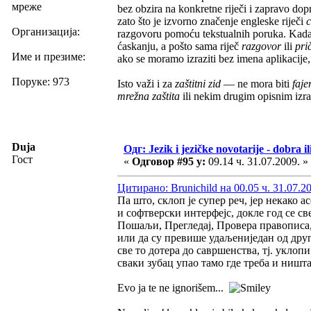
мреже
bez obzira na konkretne riječi i zapravo do
zato što je izvorno značenje engleske riječi
c
Организација:
razgovoru pomoću tekstualnih poruka. Kad
ćaskanju, a pošto sama riječ
razgovor
ili
pri
Име и презиме:
ako se moramo izraziti bez imena aplikacije, 
Поруке: 973
Isto važi i za
zaštitni zid
— ne mora biti
faje
mrežna zaštita
ili nekim drugim opisnim izraz
Duja
Одг: Jezik i jezičke novotarije - dobra il
Гост
«
Одговор #95 у:
09.14 ч. 31.07.2009. »
Цитирано: Brunichild на 00.05 ч. 31.07.2
Па што, склоп је супер реч, јер некако 
и софтверски интерфејс, докле год се с
Пошаљи, Прегледај, Провера правописа, 
или да су превише удаљениједан од друго
све то дотера до савршенства, тј. уклопи
сваки зубац упао тамо где треба и ништа
Evo ja te ne ignorišem...