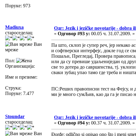
Поруке: 973
Madiuxa
Одг: Jezik i jezičke novotarije - dobra il
староседелац
«
Одговор #93 у:
00.05 ч. 31.07.2009. »
Ван
Па што, склоп је супер реч, јер некако 
мреже
и софтверски интерфејс, докле год се с
Пошаљи, Прегледај, Провера правописа, 
Пол:
или да су превише удаљениједан од друго
Организација:
све то дотера до савршенства, тј. уклопи
сваки зубац упао тамо где треба и ништа
Име и презиме:
Струка:
ПС:Реших правописни тест на Фејсу, и доб
Поруке: 7.477
ми је много сумЉив, као да га је писао н
Stoundar
Одг: Jezik i jezičke novotarije - dobra il
староседелац
«
Одговор #94 у:
00.37 ч. 31.07.2009. »
Ван
Đorđe: odlično si opisao ono što i meni smet