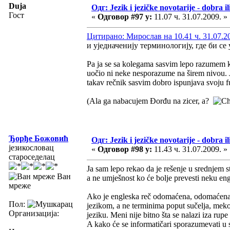
Duja
Одг: Jezik i jezičke novotarije - dobra il
Гост
«
Одговор #97 у:
11.07 ч. 31.07.2009. »
Цитирано: Мирослав на 10.41 ч. 31.07.2
и уједначенију терминологију, где би с
Pa ja se sa kolegama sasvim lepo razumem
uočio ni neke nesporazume na širem nivou. 
takav rečnik sasvim dobro ispunjava svoju f
(Ala ga nabacujem Đorđu na zicer, a?
Ђорђе Божовић
Одг: Jezik i jezičke novotarije - dobra il
језикословац
«
Одговор #98 у:
11.43 ч. 31.07.2009. »
староседелац
Ja sam lepo rekao da je rešenje u srednjem st
Ван
a ne umješnost ko će bolje prevesti neku engl
мреже
Ako je engleska reč odomaćena, odomaćena j
Пол:
jezikom, a ne terminima poput sučelja, mekot
Организација:
jeziku. Meni nije bitno šta se nalazi iza ru
A kako će se informatičari sporazumevati u st