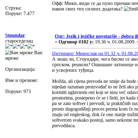
Офф: Мики, види се да пуно причаш нема
Струка:
након свих тих силних додатака?
Поруке: 7.477
Stoundar
Одг: Jezik i jezičke novotarije - dobra il
староседелац
«
Одговор #102 у:
19.36 ч. 01.08.2009. 
Ван
Цитирано: Мирослав на 01.32 ч. 01.08.2
мреже
А знаш ли, Стоундаре, чега бисмо се ак
српском, решили? Ошишане латинице и 
Организација:
и усвојених туђица.
Име и презиме:
Možda, ali cijena prevoda ne smije da bude m
nijedan razuman proizvođač to ne želi ako po
Поруке: 973
koristiti uglavnom oni koji se nisu već odav
prostorima, postepeno će se i širiti, jer kada
pa se zato softver i prevodi, iz praktičnih 
prosto dugogodišnji proces prema kom će nov
znaju od engleskog, dok će one starije traži
softverom svakako postoji, samo nekome treba 
prevodilaca.