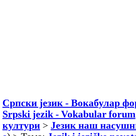
Српски језик - Вокабулар ф
Srpski jezik - Vokabular forum
култури
>
Језик наш насушн