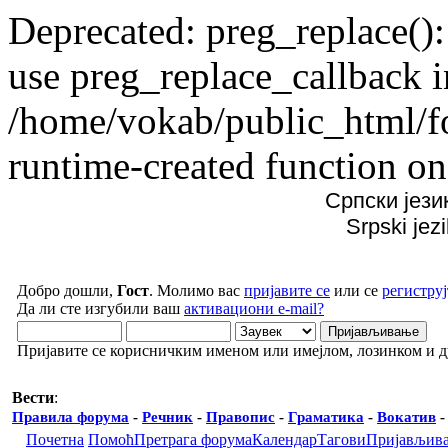
Deprecated: preg_replace():
use preg_replace_callback i
/home/vokab/public_html/f
runtime-created function on
Српски јези
Srpski jez
Добро дошли,
Гост
. Молимо вас
пријавите се
или се
региструј
Да ли сте изгубили ваш
активациони e-mail?
Пријавите се корисничким именом или имејлом, лозинком и 
Вести
:
Правила форума
-
Речник
-
Правопис
-
Граматика
-
Вокатив
Почетна
Помоћ
Претрага форума
Календар
Тагови
Пријављив