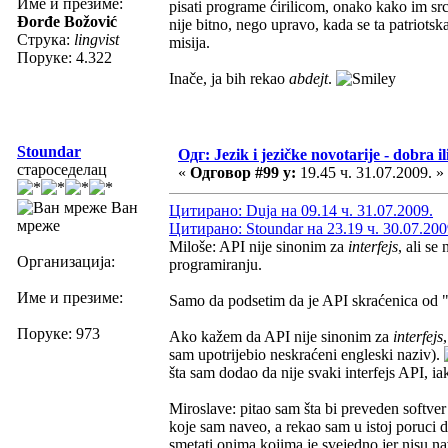
Име и презиме:
pisati programe ćirilicom, onako kako im srce
Đorđe Božović
nije bitno, nego upravo, kada se ta patriot
Струка:
lingvist
misija.
Поруке: 4.322
Inače, ja bih rekao
abdejt
.
Stoundar
Одг: Jezik i jezičke novotarije - dobra il
староседелац
«
Одговор #99 у:
19.45 ч. 31.07.2009. »
Ван
Цитирано: Duja на 09.14 ч. 31.07.2009.
мреже
Цитирано: Stoundar на 23.19 ч. 30.07.200
Miloše: API nije sinonim za
interfejs
, ali se
Организација:
programiranju.
Име и презиме:
Samo da podsetim da je API skraćenica od 
Поруке: 973
Ako kažem da API nije sinonim za
interfejs
sam upotrijebio neskraćeni engleski naziv).
šta sam dodao da nije svaki interfejs API, ia
Miroslave: pitao sam šta bi preveden softver
koje sam naveo, a rekao sam u istoj poruci d
smetati onima kojima je svejedno jer nisu nav