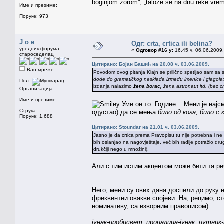
boginjom zorom“, „talože se na dnu reke vrȅme
Име и презиме:
Поруке: 973
J o e
Одг: crta, crtica ili belina?
уредник форума
«
Одговор #16 у:
16.45 ч. 06.06.2009.
староседелац
Цитирано: Бојан Башић на 20.08 ч. 03.06.2009.
Ван мреже
Povodom ovog pitanja Klajn se prilično spetljao sam s
dođe do gramatičkog nesklada između imenice i glagola: um
Пол:
izdanja nalazimo
žena borac,
žena astronaut itd. (bez cr
Организација:
Име и презиме:
Уме он то. Године... Мени је најс
Струка:
одустао) да се мења
било од кога, било с 
Поруке: 1.688
Цитирано: Stoundar на 21.01 ч. 03.06.2009.
Jasno je da crtica prema Pravopisu tu nije potrebna i n
bih oslanjao na nagovještaje, već bih radije potražio dr
drukčiji nego u množini).
Али с тим истим акцентом може бити та ре
Него, мени су ових дана доспели до руку 
фреквентни овакви спојеви. На, рецимо, с
номинативу, са изворним правописом):
јунак-пробисвет, пропалица-јунак, путни