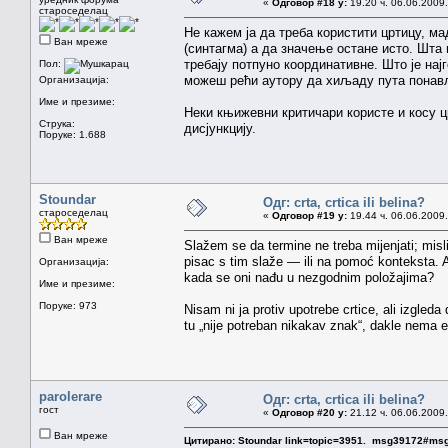
«
Одговор #18 у:
19.20 ч. 06.06.2009.
староседелац
Не кажем ја да треба користити цртицу, м
Ван мреже
(синтагма) а да значење остане исто. Шта г
требају потпуно координативне. Што је нај
Пол:
можеш рећи аутору да хиљаду пута понавља
Организација:
Име и презиме:
Неки књижевни критичари користе и косу 
Струка:
дисјункцију.
Поруке: 1.688
Stoundar
Одг: crta, crtica ili belina?
староседелац
«
Одговор #19 у:
19.44 ч. 06.06.2009.
Ван мреже
Slažem se da termine ne treba mijenjati; misl
pisac s tim slaže — ili na pomoć konteksta. Ak
Организација:
kada se oni nađu u nezgodnim položajima?
Име и презиме:
Поруке: 973
Nisam ni ja protiv upotrebe crtice, ali izgleda
tu „nije potreban nikakav znak“, dakle nema eksp
parolerare
Одг: crta, crtica ili belina?
гост
«
Одговор #20 у:
21.12 ч. 06.06.2009.
Ван мреже
Цитирано: Stoundar link=topic=3951. msg39172#ms