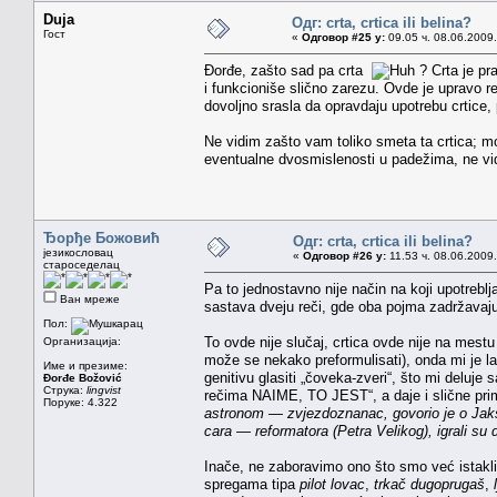
Duja
Одг: crta, crtica ili belina?
Гост
«
Одговор #25 у:
09.05 ч. 08.06.2009.
Đorđe, zašto sad pa crta
? Crta je pr
i funkcioniše slično zarezu. Ovde je upravo r
dovoljno srasla da opravdaju upotrebu crtice, p
Ne vidim zašto vam toliko smeta ta crtica; mo
eventualne dvosmislenosti u padežima, ne vid
Ђорђе Божовић
Одг: crta, crtica ili belina?
језикословац
«
Одговор #26 у:
11.53 ч. 08.06.2009.
староседелац
Pa to jednostavno nije način na koji upotrebl
Ван мреже
sastava dveju reči, gde oba pojma zadržavaju 
Пол:
To ovde nije slučaj, crtica ovde nije na mes
Организација:
može se nekako preformulisati), onda mi je l
Име и презиме:
genitivu glasiti „čoveka-zveri“, što mi deluje
Đorđe Božović
Струка:
lingvist
rečima NAIME, TO JEST“, a daje i slične pri
Поруке: 4.322
astronom — zvjezdoznanac, govorio je o Jakš
cara — reformatora (Petra Velikog), igrali su
Inače, ne zaboravimo ono što smo već istakl
spregama tipa
pilot lovac
,
trkač dugoprugaš
,