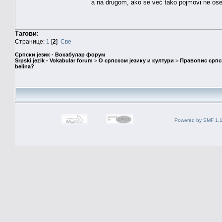
a na drugom, ako se već tako pojmovi ne ose
Тагови:
Странице:
1
[
2
]
Све
Српски језик - Вокабулар форум
Srpski jezik - Vokabular forum
>
О српском језику и култури
>
Правопис српск
belina?
Powered by SMF 1.