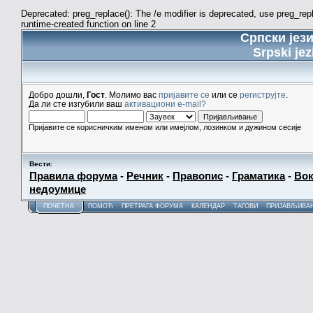
Deprecated: preg_replace(): The /e modifier is deprecated, use preg_re
runtime-created function on line 2
Српски јез
Srpski jez
Добро дошли,
Гост
. Молимо вас
пријавите се
или се
региструјте
.
Да ли сте изгубили ваш
активациони e-mail?
Пријавите се корисничким именом или имејлом, лозинком и дужином сесије
Вести
:
Правила форума
-
Речник
-
Правопис
-
Граматика
-
Вок
недоумице
ПОЧЕТНА
ПОМОЋ
ПРЕТРАГА ФОРУМА
КАЛЕНДАР
ТАГОВИ
ПРИЈАВЉИВА