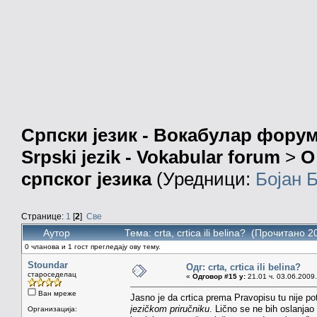
Српски језик - Вокабулар фору
Srpski jezik - Vokabular forum
>
О
српског језика
(Уредници:
Бојан 
Странице:
1
[
2
]
Све
Аутор
Тема: crta, crtica ili belina? (Прочитано 
0 чланова и 1 гост прегледају ову тему.
Stoundar
Одг: crta, crtica ili belina?
староседелац
«
Одговор #15 у:
21.01 ч. 03.06.2009.
Ван мреже
Jasno je da crtica prema Pravopisu tu nije p
jezičkom priručniku
. Lično se ne bih oslanjao
Организација: