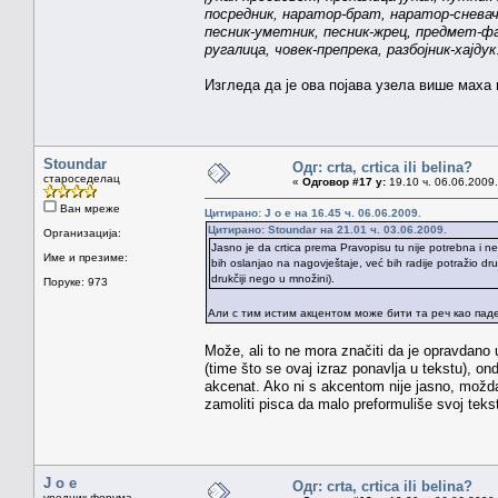
посредник, наратор-брат, наратор-сневач,
песник-уметник, песник-жрец, предмет-фа
ругалица, човек-препрека, разбојник-хајдук
Изгледа да је ова појава узела више маха 
Stoundar
Одг: crta, crtica ili belina?
староседелац
«
Одговор #17 у:
19.10 ч. 06.06.2009.
Ван мреже
Цитирано: J o e на 16.45 ч. 06.06.2009.
Цитирано: Stoundar на 21.01 ч. 03.06.2009.
Организација:
Jasno je da crtica prema Pravopisu tu nije potrebna i n
Име и презиме:
bih oslanjao na nagovještaje, već bih radije potražio d
drukčiji nego u množini).
Поруке: 973
Али с тим истим акцентом може бити та реч као пад
Može, ali to ne mora značiti da je opravdano u
(time što se ovaj izraz ponavlja u tekstu), o
akcenat. Ako ni s akcentom nije jasno, možda 
zamoliti pisca da malo preformuliše svoj teks
J o e
Одг: crta, crtica ili belina?
уредник форума