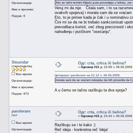
Ako se takvi termini hiljadu puta ponavljaju u tekstu, z
Организација:
Veruj mi da nije. Čitala sam, i to sa razumevan
Име и презиме:
ovakvih spojeva) i morala sam da se vraćam ruk
Поруке: 6
Eto, to je primer kada je čak i u nominativu
Čini mi se da ne bi trebalo sankcionisati upot
prevodilaca koristi, već zbog preciznosti i e
nahođenju i jezičkom "osećanju".
Stoundar
Одг: crta, crtica ili belina?
староседелац
«
Одговор #21 у:
23.09 ч. 06.06.2009.
Ван мреже
Цитирано: parolerare на 21.12 ч. 06.06.2009.
morala sam da se vraćam rukopisu da bih proverila da li je
Организација:
Име и презиме:
A u čemu se tačno razlikuju ta dva spoja?
Поруке: 973
parolerare
Одг: crta, crtica ili belina?
гост
«
Одговор #22 у:
23.43 ч. 06.06.2009.
Ван мреже
Razlikuju se i te kako :)
Reč ideja - konkretna reč 'ideja'
Организација: