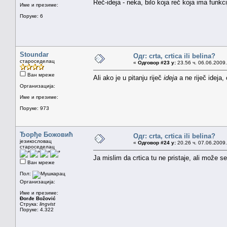
Reč-ideja - neka, bilo koja reč koja ima funkc
Име и презиме:
Поруке: 6
Stoundar
Одг: crta, crtica ili belina?
староседелац
«
Одговор #23 у:
23.56 ч. 06.06.2009.
Ван мреже
Ali ako je u pitanju riječ
ideja
a ne riječ ideja,
Организација:
Име и презиме:
Поруке: 973
Ђорђе Божовић
Одг: crta, crtica ili belina?
језикословац
«
Одговор #24 у:
20.26 ч. 07.06.2009.
староседелац
Ja mislim da crtica tu ne pristaje, ali može s
Ван мреже
Пол:
Организација:
Име и презиме:
Đorđe Božović
Струка:
lingvist
Поруке: 4.322