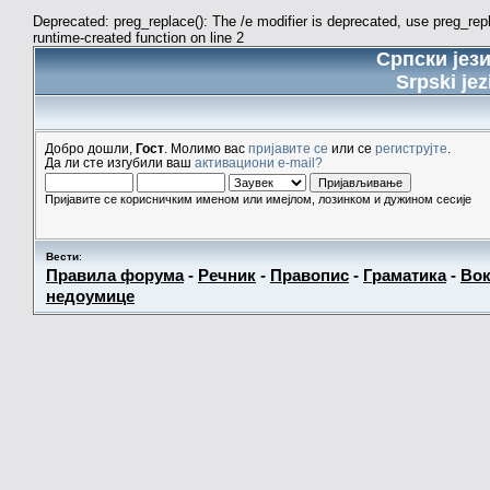
Deprecated: preg_replace(): The /e modifier is deprecated, use preg_re
runtime-created function on line 2
Српски јез
Srpski jez
Добро дошли,
Гост
. Молимо вас
пријавите се
или се
региструјте
.
Да ли сте изгубили ваш
активациони e-mail?
Пријавите се корисничким именом или имејлом, лозинком и дужином сесије
Вести
:
Правила форума
-
Речник
-
Правопис
-
Граматика
-
Вок
недоумице