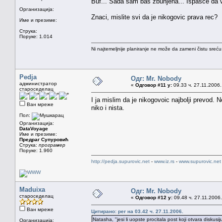
Buf... Sada sam bas zbunjena... Ispasce da 
Организација:
Znaci, mislite svi da je nikogovic prava rec?
Име и презиме:
Струка:
Поруке: 1.014
Ni najtemeljnije planiranje ne može da zameni čistu sreć
Pedja
Одг: Mr. Nobody
администратор
«
Одговор #11 у:
09.33 ч. 27.11.2006.
староседелац
I ja mislim da je nikogovoic najbolji prevod
Ван мреже
niko i nista.
Пол:
Организација:
DataVoyage
Име и презиме:
Предраг Супуровић
Струка:
програмер
Поруке: 1.960
http://pedja.supurovic.net
-
www.iz.rs
-
www.supurovic.net
Maduixa
Одг: Mr. Nobody
староседелац
«
Одговор #12 у:
09.48 ч. 27.11.2006.
Ван мреже
Цитирано: per на 03.42 ч. 27.11.2006.
Natasha, "jesi li uopste procitala post koji otvara diskusij
Организација: