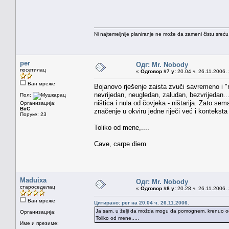
Ni najtemeljnije planiranje ne može da zameni čistu sreć
per
Одг: Mr. Nobody
посетилац
«
Одговор #7 у:
20.04 ч. 26.11.2006.
Ван мреже
Bojanovo rješenje zaista zvuči savremeno i 
nevrijedan, neugledan, zaludan, bezvrijedan...
Пол:
ništica i nula od čovjeka - ništarija. Zato sem
Организација:
BiiC
značenje u okviru jedne riječi već i konteksta
Поруке: 23
Toliko od mene,....
Cave, carpe diem
Maduixa
Одг: Mr. Nobody
староседелац
«
Одговор #8 у:
20.28 ч. 26.11.2006.
Ван мреже
Цитирано: per на 20.04 ч. 26.11.2006.
Ja sam, u želji da možda mogu da pomognem, krenuo od 
Организација:
Toliko od mene,....
Име и презиме: