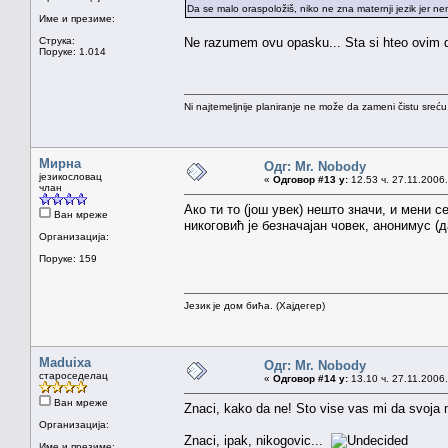
Da se malo oraspoložiš, niko ne zna maternji jezik jer ne
Име и презиме:
Струка:
Ne razumem ovu opasku... Sta si hteo ovim 
Поруке: 1.014
Ni najtemeljnije planiranje ne može da zameni čistu sreć
Мирна
Одг: Mr. Nobody
језикословац
«
Одговор #13 у:
12.53 ч. 27.11.2006.
члан
Ако ти то (још увек) нешто значи, и мени с
Ван мреже
никоговић је безначајан човек, анонимус (
Организација:
Поруке: 159
Језик је дом бића. (Хајдегер)
Maduixa
Одг: Mr. Nobody
староседелац
«
Одговор #14 у:
13.10 ч. 27.11.2006.
Ван мреже
Znaci, kako da ne! Sto vise vas mi da svoja mi
Организација:
Znaci, ipak, nikogovic...
Име и презиме: