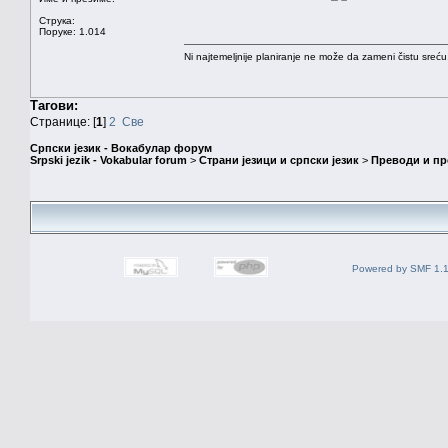
Струка:
Поруке: 1.014
Ni najtemeljnije planiranje ne može da zameni čistu sreć
Тагови:
Странице: [
1
]
2
Све
Српски језик - Вокабулар форум
Srpski jezik - Vokabular forum
>
Страни језици и српски језик
>
Преводи и п
Powered by SMF 1.