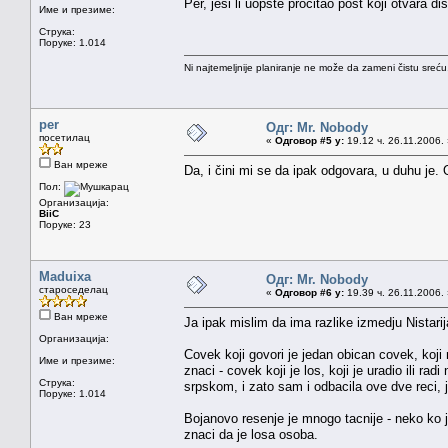
Per, jesi li uopste procitao post koji otvara d
Име и презиме:
Струка:
Поруке: 1.014
Ni najtemeljnije planiranje ne može da zameni čistu sreć
per
Одг: Mr. Nobody
посетилац
«
Одговор #5 у:
19.12 ч. 26.11.2006.
Ван мреже
Da, i čini mi se da ipak odgovara, u duhu je. O
Пол:
Организација:
BiiC
Поруке: 23
Maduixa
Одг: Mr. Nobody
староседелац
«
Одговор #6 у:
19.39 ч. 26.11.2006.
Ван мреже
Ja ipak mislim da ima razlike izmedju Nistari
Организација:
Covek koji govori je jedan obican covek, koji n
Име и презиме:
znaci - covek koji je los, koji je uradio ili r
Струка:
srpskom, i zato sam i odbacila ove dve reci, j
Поруке: 1.014
Bojanovo resenje je mnogo tacnije - neko ko 
znaci da je losa osoba.