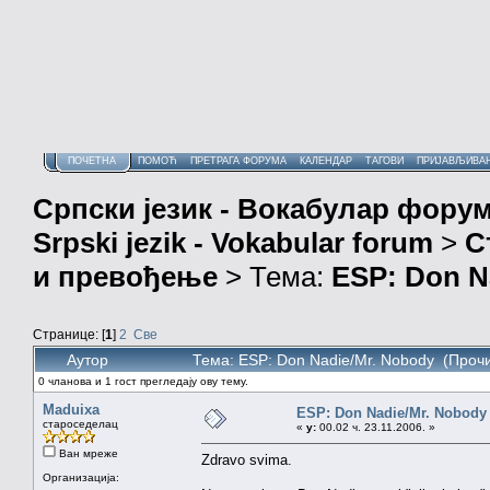
ПОЧЕТНА
ПОМОЋ
ПРЕТРАГА ФОРУМА
КАЛЕНДАР
ТАГОВИ
ПРИЈАВЉИВА
Српски језик - Вокабулар фору
Srpski jezik - Vokabular forum
>
С
и превођење
> Тема:
ESP: Don N
Странице: [
1
]
2
Све
Аутор
Тема: ESP: Don Nadie/Mr. Nobody (Проч
0 чланова и 1 гост прегледају ову тему.
Maduixa
ESP: Don Nadie/Mr. Nobody
староседелац
«
у:
00.02 ч. 23.11.2006. »
Ван мреже
Zdravo svima.
Организација: