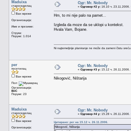
Maduixa
Одг: Mr. Nobody
староседелац
«
Одговор #2 у:
16.10 ч. 23.11.2006.
Ван мреже
Hm, to mi nije palo na pamet...
Организација:
Izgleda da moze da se uklopi u kontekst.
Име и презиме:
Hvala Vam, Bojane.
Струка:
Поруке: 1.014
Ni najtemeljnije planiranje ne može da zameni čistu sreć
per
Одг: Mr. Nobody
посетилац
«
Одговор #3 у:
15.12 ч. 26.11.2006.
Ван мреже
Nikogović, Ništarija
Пол:
Организација:
BiiC
Поруке: 23
Maduixa
Одг: Mr. Nobody
староседелац
«
Одговор #4 у:
15.28 ч. 26.11.2006.
Ван мреже
Цитирано: per на 15.12 ч. 26.11.2006.
Nikogović, Ništarija
Организација: