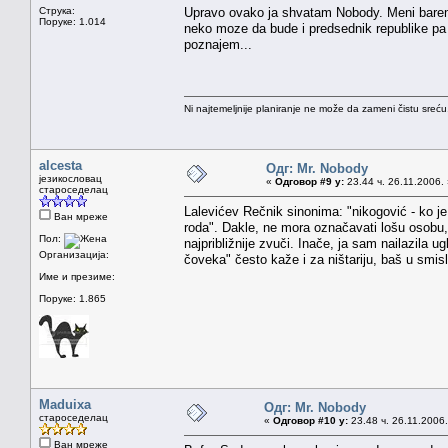
Струка:
Upravo ovako ja shvatam Nobody. Meni barem,
Поруке: 1.014
neko moze da bude i predsednik republike pa d
poznajem...
Ni najtemeljnije planiranje ne može da zameni čistu sreć
alcesta
Одг: Mr. Nobody
језикословац
«
Одговор #9 у:
23.44 ч. 26.11.2006.
староседелац
Lalevićev Rečnik sinonima: "nikogović - ko je
Ван мреже
roda". Dakle, ne mora označavati lošu osobu,
Пол:
najpribližnije zvuči. Inače, ja sam nailazila
Организација:
čoveka" često kaže i za ništariju, baš u smis
Име и презиме:
Поруке: 1.865
Maduixa
Одг: Mr. Nobody
староседелац
«
Одговор #10 у:
23.48 ч. 26.11.2006.
Ван мреже