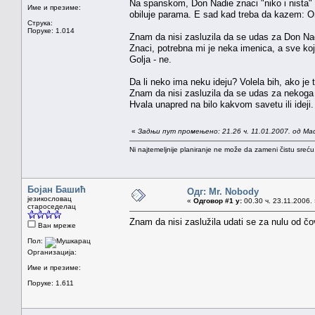
Na spanskom, Don Nadie znaci "niko i nista" i
Име и презиме:
obiluje parama. E sad kad treba da kazem: On
Струка:
Поруке: 1.014
Znam da nisi zasluzila da se udas za Don Nad
Znaci, potrebna mi je neka imenica, a sve koj
Golja - ne.
Da li neko ima neku ideju? Volela bih, ako je
Znam da nisi zasluzila da se udas za nekoga ko 
Hvala unapred na bilo kakvom savetu ili ideji.
«
Задњи пут промењено: 21.26 ч. 11.01.2007. од Ma
Ni najtemeljnije planiranje ne može da zameni čistu sreć
Бојан Башић
Одг: Mr. Nobody
језикословац
«
Одговор #1 у:
00.30 ч. 23.11.2006.
староседелац
Znam da nisi zaslužila udati se za nulu od č
Ван мреже
Пол:
Организација:
Име и презиме:
Поруке: 1.611