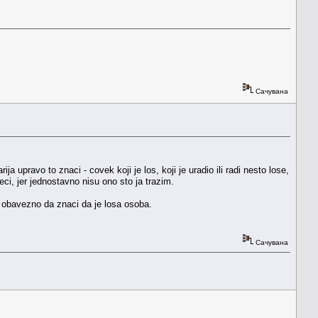
Сачувана
ja upravo to znaci - covek koji je los, koji je uradio ili radi nesto lose,
ci, jer jednostavno nisu ono sto ja trazim.
a obavezno da znaci da je losa osoba.
Сачувана