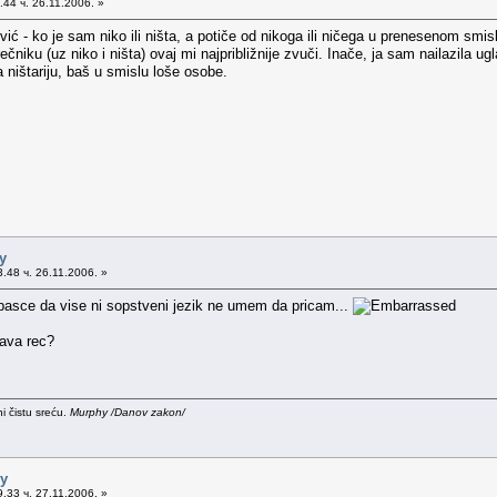
44 ч. 26.11.2006. »
ić - ko je sam niko ili ništa, a potiče od nikoga ili ničega u prenesenom smi
iku (uz niko i ništa) ovaj mi najpribližnije zvuči. Inače, ja sam nailazila 
 ništariju, baš u smislu loše osobe.
y
.48 ч. 26.11.2006. »
pasce da vise ni sopstveni jezik ne umem da pricam...
rava rec?
i čistu sreću.
Murphy /Danov zakon/
dy
.33 ч. 27.11.2006. »