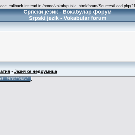
place_callback instead in /home/vokab/public_html/forum/Sources/Load.php(216
Српски језик - Вокабулар форум
Srpski jezik - Vokabular forum
атив
-
Језичке недоумице
ЊЕ
РЕГИСТРАЦИЈА