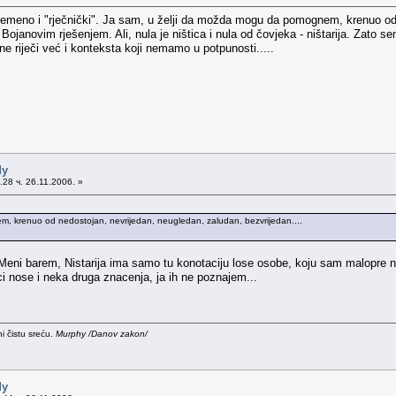
remeno i "rječnički". Ja sam, u želji da možda mogu da pomognem, krenuo od 
Bojanovim rješenjem. Ali, nula je ništica i nula od čovjeka - ništarija. Zato sem
 riječi već i konteksta koji nemamo u potpunosti.....
dy
28 ч. 26.11.2006. »
, krenuo od nedostojan, nevrijedan, neugledan, zaludan, bezvrijedan....
eni barem, Nistarija ima samo tu konotaciju lose osobe, koju sam malopre n
reci nose i neka druga znacenja, ja ih ne poznajem...
i čistu sreću.
Murphy /Danov zakon/
dy