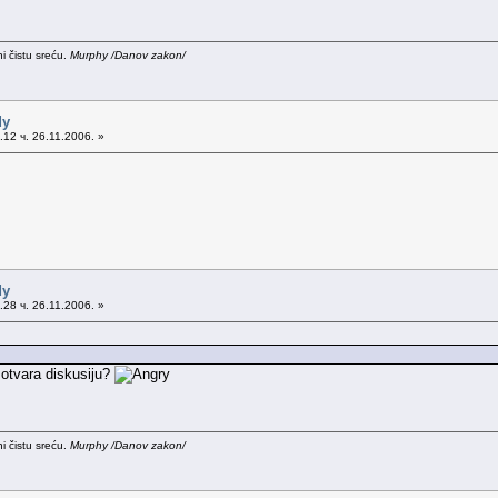
i čistu sreću.
Murphy /Danov zakon/
dy
12 ч. 26.11.2006. »
dy
28 ч. 26.11.2006. »
i otvara diskusiju?
i čistu sreću.
Murphy /Danov zakon/