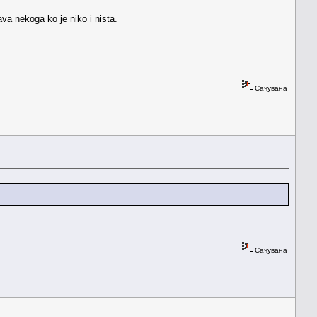
va nekoga ko je niko i nista.
Сачувана
Сачувана