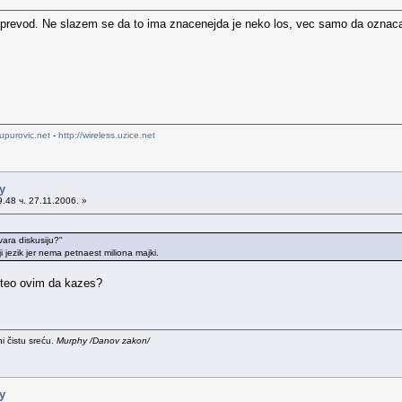
ji prevod. Ne slazem se da to ima znacenejda je neko los, vec samo da oznaca
upurovic.net
-
http://wireless.uzice.net
y
.48 ч. 27.11.2006. »
tvara diskusiju?"
 jezik jer nema petnaest miliona majki.
hteo ovim da kazes?
i čistu sreću.
Murphy /Danov zakon/
y