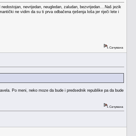
nedostojan, nevrijedan, neugledan, zaludan, bezvrijedan....Naš jezik
antički ne vidim da su ti prva odbačena rješenja loša jer riječi lete i
Сачувана
avela. Po meni, neko moze da bude i predsednik republike pa da bude
Сачувана