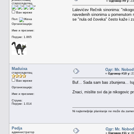
«
Одговор #9 у:
23.
староседелац
Lalevićev Rečnik sinonima: "nikogov
Ван мреже
navedenih sinonima u pomenutom rečn
se "nula od čoveka" često kaže i za
Пол:
Организација:
Име и презиме:
Поруке: 1.865
Maduixa
Одг: Mr. Nobod
староседелац
«
Одговор #10 у:
23
Ван мреже
Buf... Sada sam bas zbunjena... Is
Организација:
Znaci, mislite svi da je nikogovic p
Име и презиме:
Струка:
Поруке: 1.014
Ni najtemeljnije planiranje ne može da zamen
Pedja
Одг: Mr. Nobo
администратор
«
Одговор #11 у:
09