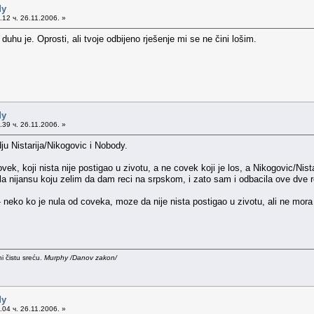
dy
12 ч. 26.11.2006. »
duhu je. Oprosti, ali tvoje odbijeno rješenje mi se ne čini lošim.
dy
39 ч. 26.11.2006. »
ju Nistarija/Nikogovic i Nobody.
ek, koji nista nije postigao u zivotu, a ne covek koji je los, a Nikogovic/Nistari
la nijansu koju zelim da dam reci na srpskom, i zato sam i odbacila ove dve re
 neko ko je nula od coveka, moze da nije nista postigao u zivotu, ali ne mor
i čistu sreću.
Murphy /Danov zakon/
dy
04 ч. 26.11.2006. »