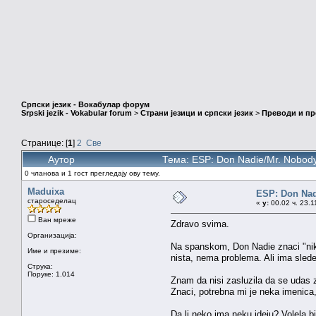
Српски језик - Вокабулар форум
Srpski jezik - Vokabular forum
>
Страни језици и српски језик
>
Преводи и п
Странице: [
1
]
2
Све
Аутор
Тема: ESP: Don Nadie/Mr. Nobod
0 чланова и 1 гост прегледају ову тему.
Maduixa
ESP: Don Nad
староседелац
«
у:
00.02 ч. 23.1
Ван мреже
Zdravo svima.
Организација:
Na spanskom, Don Nadie znaci "niko 
Име и презиме:
nista, nema problema. Ali ima sled
Струка:
Поруке: 1.014
Znam da nisi zasluzila da se udas 
Znaci, potrebna mi je neka imenica,
Da li neko ima neku ideju? Volela b