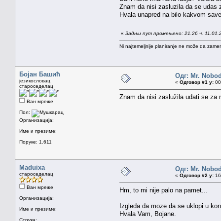
Znam da nisi zasluzila da se udas za 
Hvala unapred na bilo kakvom savetu 
«
Задњи пут промењено: 21.26 ч. 11.01.
Ni najtemeljnije planiranje ne može da zamen
Бојан Башић
Одг: Mr. Nobo
језикословац
«
Одговор #1 у:
00.
староседелац
Znam da nisi zaslužila udati se za 
Ван мреже
Пол:
Организација:
Име и презиме:
Поруке: 1.611
Maduixa
Одг: Mr. Nobo
староседелац
«
Одговор #2 у:
16.
Ван мреже
Hm, to mi nije palo na pamet...
Организација:
Izgleda da moze da se uklopi u kon
Име и презиме:
Hvala Vam, Bojane.
Струка: