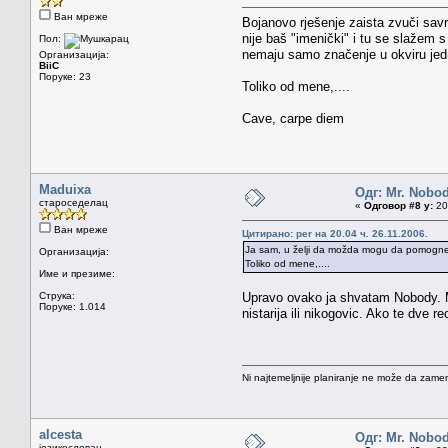
Ван мреже
Bojanovo rješenje zaista zvuči sav
nije baš "imenički" i tu se slažem s 
Пол:
nemaju samo značenje u okviru jedne
Организација:
BiiC
Поруке: 23
Toliko od mene,....
Cave, carpe diem
Maduixa
Одг: Mr. Nobo
староседелац
«
Одговор #8 у:
20.
Ван мреже
Цитирано: per на 20.04 ч. 26.11.2006.
Ja sam, u želji da možda mogu da pomognem
Организација:
Toliko od mene,....
Име и презиме:
Струка:
Upravo ovako ja shvatam Nobody. M
Поруке: 1.014
nistarija ili nikogovic. Ako te dve 
Ni najtemeljnije planiranje ne može da zamen
alcesta
Одг: Mr. Nobo
језикословац