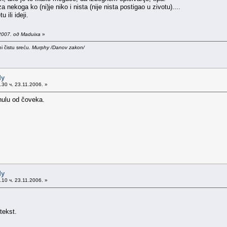
nekoga ko (ni)je niko i nista (nije nista postigao u zivotu)....
ili ideji.
2007. од Maduixa
»
i čistu sreću.
Murphy /Danov zakon/
dy
30 ч. 23.11.2006. »
nulu od čoveka.
dy
10 ч. 23.11.2006. »
tekst.