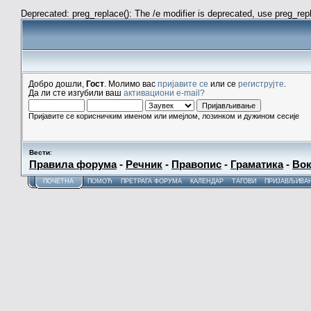
Deprecated: preg_replace(): The /e modifier is deprecated, use preg_re
Добро дошли,
Гост
. Молимо вас
пријавите се
или се
региструјте
.
Да ли сте изгубили ваш
активациони e-mail?
Пријавите се корисничким именом или имејлом, лозинком и дужином сесије
Вести
:
Правила форума
-
Речник
-
Правопис
-
Граматика
-
Вок
ПОЧЕТНА
ПОМОЋ
ПРЕТРАГА ФОРУМА
КАЛЕНДАР
ТАГОВИ
ПРИЈАВЉИВА