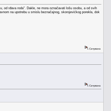
slu, od rđava roda". Dakle, ne mora označavati lošu osobu, a od svih
uglavnom na upotrebu u smislu beznačajnog, skorojevićkog porekla, dok
Сачувана
Сачувана