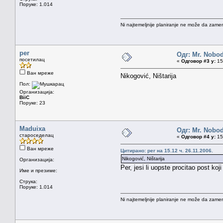
Поруке: 1.014
Ni najtemeljnije planiranje ne može da zamen
per
Одг: Mr. Nobo
посетилац
«
Одговор #3 у:
15.
Ван мреже
Nikogović, Ništarija
Пол:
Организација:
BiiC
Поруке: 23
Maduixa
Одг: Mr. Nobo
староседелац
«
Одговор #4 у:
15.
Ван мреже
Цитирано: per на 15.12 ч. 26.11.2006.
Nikogović, Ništarija
Организација:
Per, jesi li uopste procitao post koj
Име и презиме:
Струка:
Поруке: 1.014
Ni najtemeljnije planiranje ne može da zamen