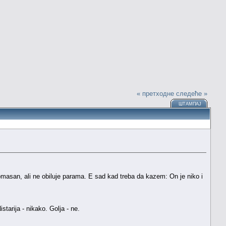
« претходне
следеће »
ШТАМПАЈ
omasan, ali ne obiluje parama. E sad kad treba da kazem: On je niko i
tarija - nikako. Golja - ne.