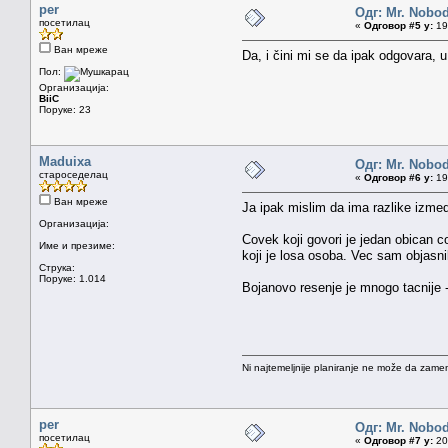
per
Одг: Mr. Nobo
посетилац
«
Одговор #5 у:
19.
Ван мреже
Da, i čini mi se da ipak odgovara, u 
Пол:
Организација:
BiiC
Поруке: 23
Maduixa
Одг: Mr. Nobo
староседелац
«
Одговор #6 у:
19.
Ван мреже
Ja ipak mislim da ima razlike izmed
Организација:
Covek koji govori je jedan obican cov
Име и презиме:
koji je losa osoba. Vec sam objasni
Струка:
Поруке: 1.014
Bojanovo resenje je mnogo tacnije -
Ni najtemeljnije planiranje ne može da zamen
per
Одг: Mr. Nobo
посетилац
«
Одговор #7 у:
20.