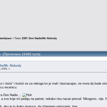
ревођење
> Тема:
ESP: Don Nadie/Mr. Nobody
y (Прочитано 16460 пута)
ie/Mr. Nobody
1.2006. »
i nista" i koristi se za nekoga ko je mali i beznacajan, ne mora da bude sir
ecu recenicu:
za Don Nadie....
 a sve koje mi padaju na pamet, nekako nisu tacan prevod. Nikogovic, nije. Nis
ih, ako je to ikako moguce, da izbegnem opisivanje, tipa: