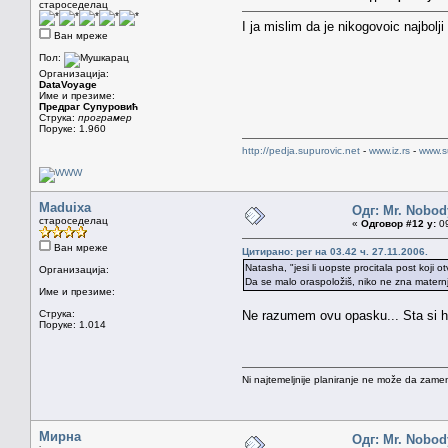
староседелац
I ja mislim da je nikogovoic najbol
Ван мреже
Пол:
Организација:
DataVoyage
Име и презиме:
Предраг Супуровић
Струка:
програмер
Поруке: 1.960
http://pedja.supurovic.net
-
www.iz.rs
-
www.s
Maduixa
Одг: Mr. Nobod
староседелац
«
Одговор #12 у:
09
Ван мреже
Цитирано: per на 03.42 ч. 27.11.2006.
Natasha, "jesi li uopste procitala post koji o
Организација:
Da se malo oraspoložiš, niko ne zna maternji
Име и презиме:
Струка:
Ne razumem ovu opasku... Sta si 
Поруке: 1.014
Ni najtemeljnije planiranje ne može da zamen
Мирна
Одг: Mr. Nobod