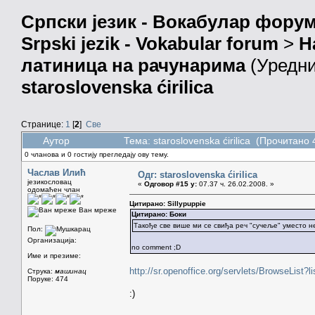
Српски језик - Вокабулар фору
Srpski jezik - Vokabular forum
>
Н
латиница на рачунарима
(Уредн
staroslovenska ćirilica
Странице:
1
[
2
]
Све
Аутор
Тема: staroslovenska ćirilica (Прочитано
0 чланова и 0 гостију прегледају ову тему.
Часлав Илић
Одг: staroslovenska ćirilica
језикословац
«
Одговор #15 у:
07.37 ч. 26.02.2008. »
одомаћен члан
Цитирано: Sillypuppie
Ван мреже
Цитирано: Боки
Такође све више ми се свиђа реч "сучеље" уместо н
Пол:
Организација:
no comment ;D
Име и презиме:
http://sr.openoffice.org/servlets/BrowseLis
Струка:
машинац
Поруке: 474
:)