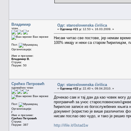
Владимир
Одг: staroslovenska ćirilica
члан
«
Одговор #21 у:
12.53 ч. 16.03.2009. »
Ван мреже
Нисам читао све постове, јер немам времен
100% имају и неки са старом ћирилицом, п
Пол:
Организација:
Име и презиме:
Владимир В.
Струка:
Поруке: 50
Срећко Петровић
Одг: staroslovenska ćirilica
одомаћен члан
«
Одговор #22 у:
22.40 ч. 09.04.2010. »
Ван мреже
Дочекао сам и тај дан да као човек могу д
програмчић за унос старословенских/цркве
Пол:
ћирилске записе из богослужбених књига 
Организација:
документ (користио је више различитих фон
/
Име и презиме:
нисам послао ово чудо, и тако је решио про
Срећко Петровић
Струка:
Поруке: 387
http://ifile.it/0stad1w