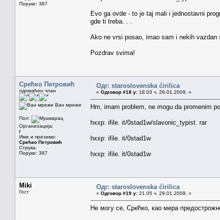
Поруке: 387
Evo ga ovde - to je taj mali i jednostavni pro
gde ti treba. . .
Ako ne vrsi posao, imao sam i nekih vazdan s
Pozdrav svima!
Срећко Петровић
Одг: staroslovenska ćirilica
одомаћен члан
«
Одговор #18 у:
18.03 ч. 29.01.2009. »
Ван мреже
Hm, imam problem, ne mogu da promenim poru
Пол:
hxxp: ifile. it/0stad1w/slavonic_typist. rar
Организација:
/
Име и презиме:
hxxp: ifile. it/0stad1w
Срећко Петровић
Струка:
Поруке: 387
hxxp: ifile. it/0stad1w
Miki
Одг: staroslovenska ćirilica
Гост
«
Одговор #19 у:
21.05 ч. 29.01.2009. »
Не могу се, Срећко, као мера предострожн