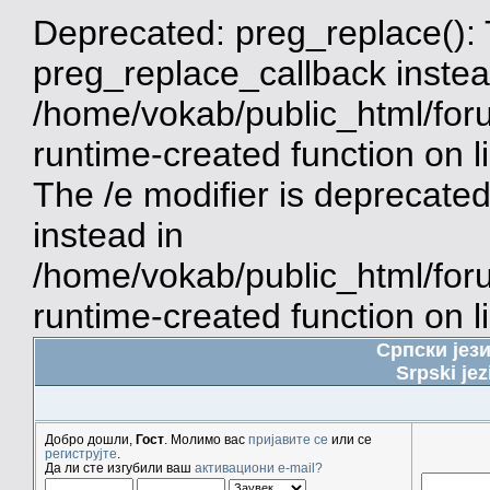
Deprecated: preg_replace(): 
preg_replace_callback instea
/home/vokab/public_html/for
runtime-created function on 
The /e modifier is deprecate
instead in
/home/vokab/public_html/for
runtime-created function on l
Српски јез
Srpski jez
Добро дошли,
Гост
. Молимо вас
пријавите се
или се
региструјте
.
Да ли сте изгубили ваш
активациони e-mail?