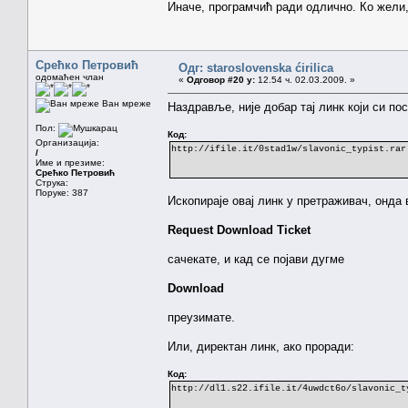
Иначе, програмчић ради одлично. Ко жели
Срећко Петровић
Одг: staroslovenska ćirilica
одомаћен члан
«
Одговор #20 у:
12.54 ч. 02.03.2009. »
Ван мреже
Наздравље, није добар тај линк који си по
Пол:
Код:
Организација:
http://ifile.it/0stad1w/slavonic_typist.rar
/
Име и презиме:
Срећко Петровић
Струка:
Поруке: 387
Ископираје овај линк у претраживач, онда 
Request Download Ticket
сачекате, и кад се појави дугме
Download
преузимате.
Или, директан линк, ако проради:
Код:
http://dl1.s22.ifile.it/4uwdct6o/slavonic_t