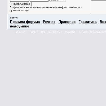
Пријавите се корисничким именом или имејлом, лозинком и
дужином сесије
Вести
:
Правила форума
-
Речник
-
Правопис
-
Граматика
-
Вок
недоумице
ПОЧЕТНА
ПОМОЋ
ПРЕТРАГА ФОРУМА
КАЛЕНДАР
ТАГОВИ
ПРИЈАВЉИВА