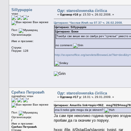
Sillypuppie
Одг: staroslovenska ćirilica
члан
«
Одговор #16 у:
15.53 ч. 26.02.2008. »
Ван мреже
Цитирано: Часлав Илић на 07.37 ч. 26.02.2008.
Цитирано: Sillypuppie
Пол:
Цитирано: Боки
Организација:
Такође све више ми се свиђа реч "сучеље" уместо н
Име и презиме:
no comment
Струка:
Поруке: 128
http://sr.openoffice.org/servlets/BrowseList?list=dev&
Срећко Петровић
Одг: staroslovenska ćirilica
одомаћен члан
«
Одговор #17 у:
18.01 ч. 29.01.2009. »
Ван мреже
Цитирано: Amarilis link=topic=962. msg7829#msg7
zna li neko gde mogu da je skinem?
Пол:
Ја сам пре неколико година преузео згодн
Организација:
пробам да га окачим уз поруку.
/
Име и презиме:
Срећко Петровић
hxxp: ifile. it/0stad1w/slavonic_typist. rar
Струка: