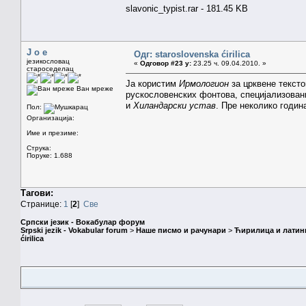
slavonic_typist.rar - 181.45 KB
J o e
Одг: staroslovenska ćirilica
језикословац
«
Одговор #23 у:
23.25 ч. 09.04.2010. »
староседелац
Ја користим
Ирмологион
за црквене тексто
Ван мреже
рускословенских фонтова, специјализован
и
Хиландарски устав
. Пре неколико годин
Пол:
Организација:
Име и презиме:
Струка:
Поруке: 1.688
Тагови:
Странице:
1
[
2
]
Све
Српски језик - Вокабулар форум
Srpski jezik - Vokabular forum
>
Наше писмо и рачунари
>
Ћирилица и латин
ćirilica