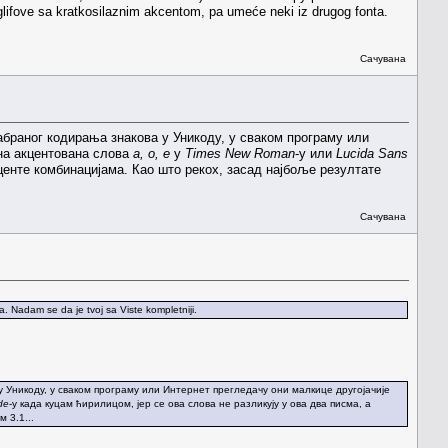
fove sa kratkosilaznim akcentom, pa umeće neki iz drugog fonta.
Сачувана
одабраног кодирања знакова у Уникоду, у сваком програму или
чна акцентована слова
а, о, е
у
Times New Roman
-у или
Lucida Sans
кценте комбинацијама. Као што рекох, засад најбоље резултате
Сачувана
Nadam se da je tvoj sa Viste kompletniji.
 у Уникоду, у сваком програму или Интернет прегледачу они малкице другојачије
de
-у када куцам ћирилицом, јер се ова слова не разликују у ова два писма, а
 3.1...