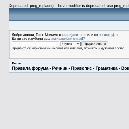
Deprecated: preg_replace(): The /e modifier is deprecated, use preg_re
Добро дошли,
Гост
. Молимо вас
пријавите се
или се
региструјте
.
Да ли сте изгубили ваш
активациони e-mail?
Пријавите се корисничким именом или имејлом, лозинком и дужином сесије
Вести
:
Правила форума
-
Речник
-
Правопис
-
Граматика
-
Вок