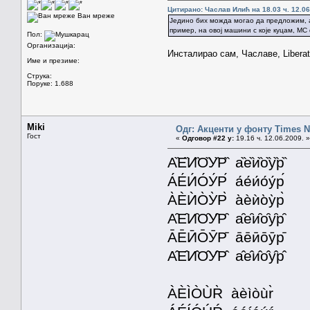
Цитирано: Часлав Илић на 18.03 ч. 12.06
Ван мреже
Једино бих можда могао да предложим, а
пример, на овој машини с које куцам, МС
Пол:
Организација:
Инсталирао сам, Чаславе, Liberat
Име и презиме:
Струка:
Поруке: 1.688
Miki
Одг: Акценти у фонту Times
Гост
«
Одговор #22 у:
19.16 ч. 12.06.2009. »
А̏Е̏И̏О̏У̏Р̏ а̏е̏и̏о̏у̏р̏
А́Е́И́О́У́Р́ а́е́и́о́у́р́
А̀ЀЍО̀У̀Р̀ а̀ѐѝо̀у̀р̀
А̑Е̑И̑О̑У̑Р̑ а̑е̑и̑о̑у̑р̑
А̄Е̄ӢО̄ӮР̄ а̄е̄ӣо̄ӯр̄
А̂Е̂И̂О̂У̂Р̂ а̂е̂и̂о̂у̂р̂
ÀÈÌÒÙR̀ àèìòùr̀