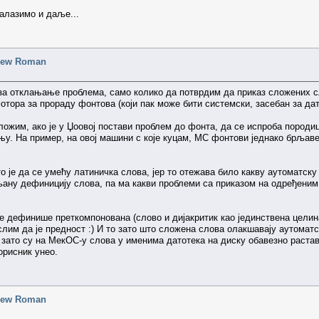
алазимо и даље...
 New Roman
за отклањање проблема, само колико да потврдим да приказ сложених сл
отора за прораду фонтова (који пак може бити системски, засебан за дат
ожим, ако је у Џоовој постави проблем до фонта, да се испроба породи
. На пример, на овој машини с које куцам, МС фонтови једнако брљаве 
 је да се умећу латиничка слова, јер то отежава било какву аутоматску
љану дефиницију слова, па ма какви проблеми са приказом на одређени
е дефинише преткомпонована (слово и дијакритик као јединствена целина)
лим да је предност :) И то зато што сложена слова олакшавају аутоматск
 зато су на МекОС-у слова у именима датотека на диску обавезно растављ
корисник унео.
 New Roman