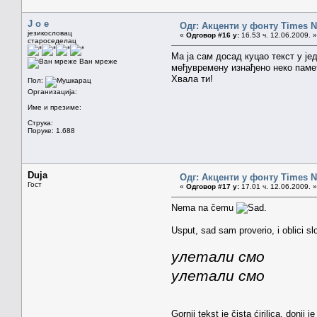
J o e
Одг: Акценти у фонту Times
језикословац
«
Одговор #16 у:
16.53 ч. 12.06.2009. »
староседелац
Ма ја сам досад куцао текст у је
Ван мреже
међувремену изнађено неко пам
Хвала ти!
Пол:
Организација:
Име и презиме:
Струка:
Поруке: 1.688
Duja
Одг: Акценти у фонту Times
Гост
«
Одговор #17 у:
17.01 ч. 12.06.2009. »
Nema na čemu
.
Usput, sad sam proverio, i oblici slova
улетали смо
yлeтaлu смo
Gornji tekst je čista ćirilica, don