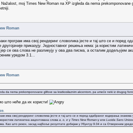
 Nažalost, moj Times New Roman na XP izgleda da nema prekomponovane gli
tniji.
 New Roman
сваки програм има свој рендеринг словолика јесте и тај што се и поред 
 другојачије приказују. Једноставног решења нема: ја користим латини
 јер се ова слова не разликују у ова два писма, а осталим додељујем а
реним уредом 3.1...
 New Roman
da da nema prekomponovane glifove sa kratkosilaznim akcentom, pa umeće neki iz drugog fonta. 
мо што неће да их користи!
09.
рограм има свој рендеринг словолика јесте и тај што се и поред одабраног кодирања знакова
а користим латинична акцентована слова
а, о, е
у
Times New Roman
-у или
Lucida Sans Unico
а. Као што рекох, засад најбоље резултате добијам у Убунтуу 9.04 и са Отвореним уредом