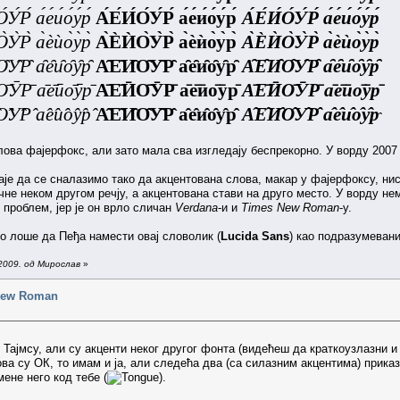
́У́Р́ а́е́и́о́у́р́
А́Е́И́О́У́Р́ а́е́и́о́у́р́
А́Е́И́О́У́Р́ а́е́и́о́у́р́
̀У̀Р̀ а̀ѐѝо̀у̀р̀
А̀ЀЍО̀У̀Р̀ а̀ѐѝо̀у̀р̀
А̀ЀЍО̀У̀Р̀ а̀ѐѝо̀у̀р̀
̑У̑Р̑ а̑е̑и̑о̑у̑р̑
А̑Е̑И̑О̑У̑Р̑ а̑е̑и̑о̑у̑р̑
А̑Е̑И̑О̑У̑Р̑ а̑е̑и̑о̑у̑р̑
̄ӮР̄ а̄е̄ӣо̄ӯр̄
А̄Е̄ӢО̄ӮР̄ а̄е̄ӣо̄ӯр̄
А̄Е̄ӢО̄ӮР̄ а̄е̄ӣо̄ӯр̄
̂У̂Р̂ а̂е̂и̂о̂у̂р̂
А̂Е̂И̂О̂У̂Р̂ а̂е̂и̂о̂у̂р̂
А̂Е̂И̂О̂У̂Р̂ а̂е̂и̂о̂у̂р
слова фајерфокс, али зато мала сва изгледају беспрекорно. У ворду 2007 
таје да се сналазимо тако да акцентована слова, макар у фајерфоксу, нис
чне неком другом речју, а акцентована стави на друго место. У ворду не
 проблем, јер је он врло сличан
Verdanа
-и и
Times New Roman
-у.
ло лоше да Пеђа намести овај словолик (
Lucida Sans
) као подразумеван
2009. од Мирослав
»
 New Roman
 Тајмсу, али су акценти неког другог фонта (видећеш да краткоузлазни и
ва су ОК, то имам и ја, али следећа два (са силазним акцентима) прика
ене него код тебе (
).