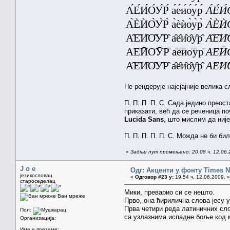
А́Е́И́О́У́Р́ а́е́и́о́у́р́
А́Е́И́О
А̀ЀЍО̀У̀Р̀ а̀ѐѝо̀у̀р̀
А̀ЀЍО
А̑Е̑И̑О̑У̑Р̑ а̑е̑и̑о̑у̑р̑
А̑Е̑И̑О
А̄Е̄ӢО̄ӮР̄ а̄е̄ӣо̄ӯр̄
А̄Е̄ӢО
А̂Е̂И̂О̂У̂Р̂ а̂е̂и̂о̂у̂р̂
А̂Е̂И̂О
Не рендерује најсјајније велика 
П. П. П. П. С. Сада једино преос
приказати, већ да се реченица по
Lucida Sans
, што мислим да није
П. П. П. П. П. С. Можда не би би
«
Задњи пут промењено: 20.08 ч. 12.06.
J o e
Одг: Акценти у фонту Times
језикословац
«
Одговор #23 у:
19.54 ч. 12.06.2009. »
староседелац
Мики, преварио си се нешто.
Ван мреже
Прво, она ћирилична слова јесу у
Прва четири реда латиничних сло
Пол:
са узлазнима испадне боље код м
Организација:
Име и презиме: