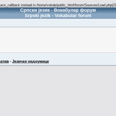
place_callback instead in /home/vokab/public_html/forum/Sources/Load.php(216
Српски језик - Вокабулар форум
Srpski jezik - Vokabular forum
атив
-
Језичке недоумице