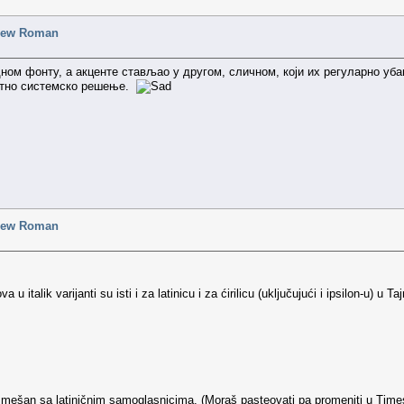
 New Roman
дном фонту, а акценте стављао у другом, сличном, који их регуларно уба
етно системско решење.
 New Roman
 u italik varijanti su isti i za latinicu i za ćirilicu (uključujući i ipsilon-u) u T
ji je mešan sa latiničnim samoglasnicima. (Moraš pasteovati pa promeniti u Tim