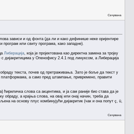
Сачувана
ова зависи и од фонта (да ли и како дефинише неке оријентире
и програм или свиту програма, како западне).
ца
Либерација
, која је пројектована као директна замена за тројку
с дијакритицима у Опенофису 2.4.1 под линуксом, а Либерација
 обраду текста, почев од претраживања. Зато је боље да текст у
м платформама, а само пред штампање, привремено, правити
 ћириличка слова са акцентима, и ја сам раније био става да је
у обраду, а крајња слова, на овај или онај начин, треба да
ена на основу плус комбинујући дијакритик (чак и она попут ç, ü,
Сачувана