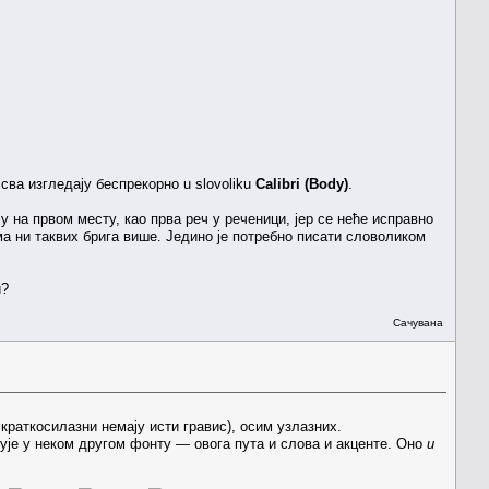
сва изгледају беспрекорно u slovoliku
Calibri (Body)
.
у на првом месту, као прва реч у реченици, јер се неће исправно
ма ни таквих брига више. Једино је потребно писати словоликом
и?
Сачувана
 краткосилазни немају исти гравис), осим узлазних.
зује у неком другом фонту — овога пута и слова и акценте. Оно
и