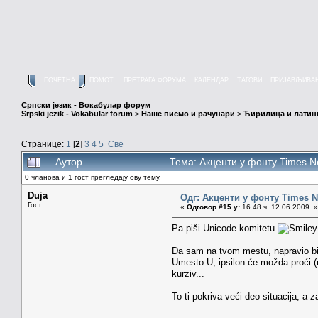
ПОЧЕТНА
ПОМОЋ
ПРЕТРАГА ФОРУМА
КАЛЕНДАР
ТАГОВИ
ПРИЈАВЉИВА
Српски језик - Вокабулар форум
Srpski jezik - Vokabular forum
>
Наше писмо и рачунари
>
Ћирилица и латин
Странице:
1
[
2
]
3
4
5
Све
Аутор
Тема: Акценти у фонту Times 
0 чланова и 1 гост прегледају ову тему.
Duja
Одг: Акценти у фонту Times
Гост
«
Одговор #15 у:
16.48 ч. 12.06.2009. »
Pa piši Unicode komitetu
Da sam na tvom mestu, napravio bih
Umesto U, ipsilon će možda proći (ma
kurziv...
To ti pokriva veći deo situacija, a 