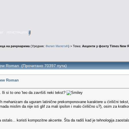
ЊЕ
РЕГИСТРАЦИЈА
ица на рачунарима
(Уредник:
Филип Милетић
) > Тема:
Акценти у фонту Times New
New Roman (Прочитано 70397 пута)
 New Roman
. Ili si to ono 'teo da završiš neki tekst?
 mehanizam da uguram latinične prekomponovane karaktere u ćirilični tekst, 
da mislim da nije isti glif za mali ipsilon i malo ćirilično u?), osim za kratko
za ostalo... koristi kompozitne akcente. Šta da radiš kad je tehnologija zaostal