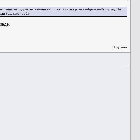
ројектована као директна замена за тројку Тајмс њу роман—Аријел—Курир њу. На
ади баш како треба.
 раде.
Сачувана