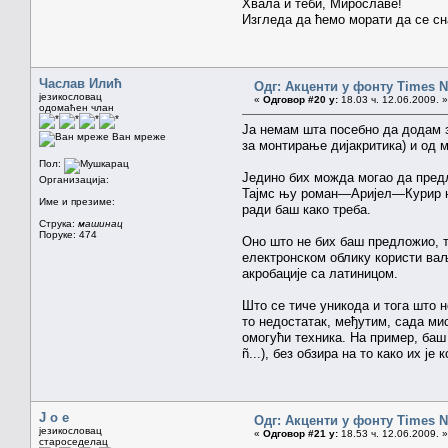
Хвала и теби, Мирославе!
Изгледа да ћемо морати да се сн
Часлав Илић
Одг: Акценти у фонту Times
језикословац
«
Одговор #20 у:
18.03 ч. 12.06.2009. »
одомаћен члан
Ја немам шта посебно да додам 
Ван мреже
за монтирање дијакритика) и од м
Пол:
Једино бих можда могао да предл
Организација:
Тајмс њу роман—Аријел—Курир њу
Име и презиме:
ради баш како треба.
Струка:
машинац
Поруке: 474
Оно што не бих баш предложио, то
електронском облику користи ва
акробације са латиницом.
Што се тиче уникода и тога што н
то недостатак, међутим, сада мис
омогући техника. На пример, баш
ñ...), без обзира на то како их је 
J o e
Одг: Акценти у фонту Times
језикословац
«
Одговор #21 у:
18.53 ч. 12.06.2009. »
староседелац