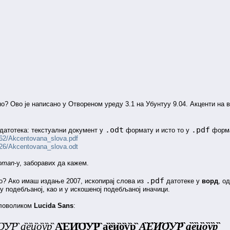
но? Ово је написано у Отвореном уреду 3.1 на Убунтуу 9.04. Акценти на
.odt
.pdf
 датотека: текстуални документ у
формату и исто то у
форма
1562/Akcentovana_slova.pdf
1526/Akcentovana_slova.odt
oman
-у, заборавих да кажем.
.pdf
 Џо? Ако имаш издање 2007, ископирај слова из
датотеке у
ворд
, о
 у подебљаној, као и у искошеној подебљаној иначици.
ловоликом
Lucida Sans
:
̏У̏Р̏ а̏е̏и̏о̏у̏р̏
А̏Е̏И̏О̏У̏Р̏ а̏е̏и̏о̏у̏р̏
А̏Е̏И̏О̏У̏Р̏ а̏е̏и̏о̏у̏р̏