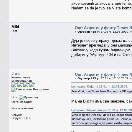
akcentovanih znakova iz one teme.
Nadam se da je tvoj sa Viste komple
Miki
Одг: Акценти у фонту Times
Гост
«
Одговор #18 у:
17.08 ч. 12.06.2009. »
Дуја је посве у праву: доказ да 
Интернет прегледачу они малкице
Unicode
-у када куцам ћирилицом,
добијам у Убунтуу 9.04 и са Отво
J o e
Одг: Акценти у фонту Times
језикословац
«
Одговор #19 у:
17.11 ч. 12.06.2009. »
староседелац
Цитирано: Duja на 17.01 ч. 12.06.2009.
Ван мреже
Nažalost, moj Times New Roman na XP izgle
Пол:
Ма на Висти има све знакове, са
Организација:
Име и презиме:
Цитирано: Мирослав на 17.08 ч. 12.06.20
Струка:
Дуја је посве у праву: доказ да сваки п
Поруке: 1.688
приказују. Једноставног решења нема: ј
осталим додељујем акценте комбинацијам