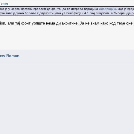
.2009.
ко је у Џоовој постави проблем до фонта, да се испроба породица
Либерација
, која је п
 фонтови једнако брљаве с дијакритицима у Опенофису 2.4.1 под линуксом, а Либерација р
ion, али тај фонт уопште нема дијакритике. Ја не знам како код тебе оне
 New Roman