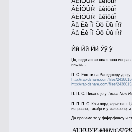
ÁÉÍÓÚŔ áéíóúŕ
ÂÊÎÔÛR̂ âêîôûr̂
ĀĒĪŌŪR̄ āēīōūr̄
Ȁȁ Ȅȅ Ȉȉ Ȍȍ Ȕȕ Ȑȑ
Ȃȃ Ȇȇ Ȋȋ Ȏȏ Ȗȗ Ȓȓ
Ѝѝ Ӣӣ И́и́ Ӯӯ ỳ
Џо, виде ли се ова слова исправ
ништа...
П. С. Ево ти на Рапидшеру двеју
http://rapidshare.com/files/24380
http://rapidshare.com/files/24380
П. П. С. Писано је у
Times New R
П. П. П. С. Који ворд користиш,
исправно, такође и у искошеној и
Да пробамо то
у фајерфоксу
и с
А̏Е̏И̏О̏У̏Р̏ а̏е̏и̏о̏у̏р̏
А̏Е̏И̏О