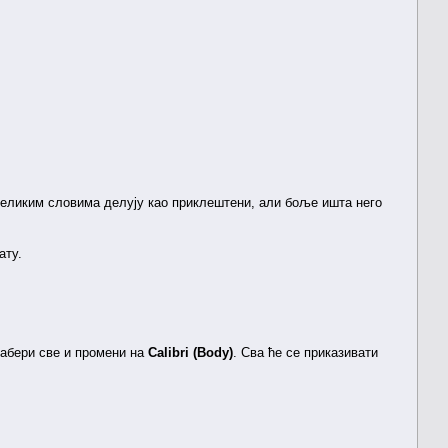
 великим словима делују као приклештени, али боље ишта него
ту.
дабери све и промени на
Calibri (Body)
. Сва ће се приказивати