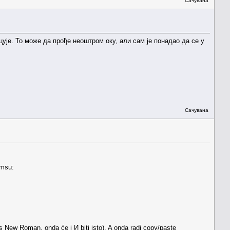
Сачувана
цује. То може да прође неоштром оку, али сам је понадао да се у
Сачувана
ajmsu:
es New Roman, onda će i И biti isto). A onda radi copy/paste