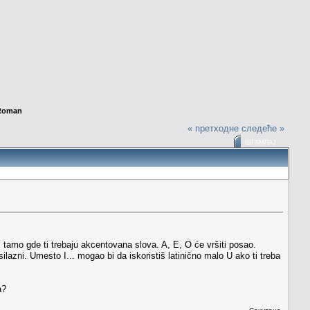
 Roman
« претходне
следеће »
ШТАМПАЈ
tamo gde ti trebaju akcentovana slova. A, E, O će vršiti posao.
silazni. Umesto I... mogao bi da iskoristiš latinično malo U ako ti treba
a?