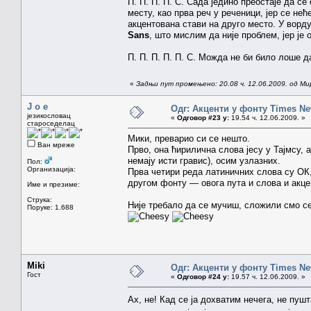
П. П. П. П. С. Сада једино преостаје да с
месту, као прва реч у реченици, јер се нећ
акцентована стави на друго место. У ворд
Sans
, што мислим да није проблем, јер је
П. П. П. П. П. С. Можда не би било лоше д
«
Задњи пут промењено: 20.08 ч. 12.06.2009. од Ми
J o e
Одг: Акценти у фонту Times N
језикословац
«
Одговор #23 у:
19.54 ч. 12.06.2009. »
староседелац
Мики, преварио си се нешто.
Ван мреже
Прво, она ћирилична слова јесу у Тајмсу, 
немају исти гравис), осим узлазних.
Пол:
Организација:
Прва четири реда латиничних слова су ОК,
другом фонту — овога пута и слова и акц
Име и презиме:
Струка:
Није требало да се мучиш, сложили смо се
Поруке: 1.688
Miki
Одг: Акценти у фонту Times N
Гост
«
Одговор #24 у:
19.57 ч. 12.06.2009. »
Ах, не! Кад се ја дохватим нечега, не пу