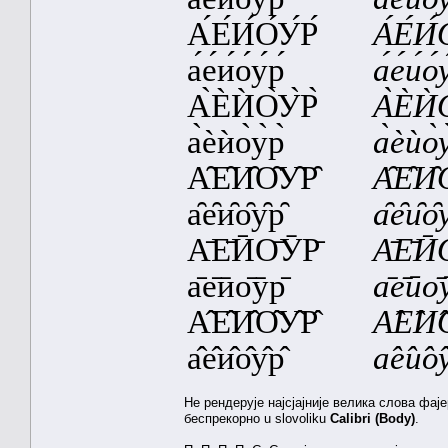
А́Е́И́О́У́Р́
А́Е́И́О
а́е́и́о́у́р́
а́е́и́о́у
А̀ЀЍО̀У̀Р̀
А̀ЀЍО
а̀ѐѝо̀у̀р̀
а̀ѐѝо̀у
А̑Е̑И̑О̑У̑Р̑
А̑Е̑И̑О
а̑е̑и̑о̑у̑р̑
а̑е̑и̑о̑у
А̄Е̄ӢО̄ӮР̄
А̄Е̄Ӣ
а̄е̄ӣо̄ӯр̄
а̄е̄ӣо̄у
А̂Е̂И̂О̂У̂Р̂
А̂Е̂И̂О
а̂е̂и̂о̂у̂р̂
а̂е̂и̂о̂у
Не рендерује најсјајније велика слова фај
беспрекорно u slovoliku
Calibri (Body)
.