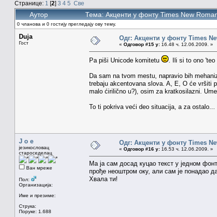
Странице:
1
[
2
]
3
4
5
Све
Аутор
Тема: Акценти у фонту Times New Roman
0 чланова и 0 гостију прегледају ову тему.
Duja
Одг: Акценти у фонту Times N
Гост
«
Одговор #15 у:
16.48 ч. 12.06.2009. »
Pa piši Unicode komitetu
. Ili si to ono 't
Da sam na tvom mestu, napravio bih mehaniza
trebaju akcentovana slova. A, E, O će vršiti p
malo ćirilično u?), osim za kratkosilazni. Umes
To ti pokriva veći deo situacija, a za ostalo.
J o e
Одг: Акценти у фонту Times N
језикословац
«
Одговор #16 у:
16.53 ч. 12.06.2009. »
староседелац
Ма ја сам досад куцао текст у једном фонт
Ван мреже
прође неоштром оку, али сам је понадао 
Хвала ти!
Пол:
Организација:
Име и презиме:
Струка:
Поруке: 1.688