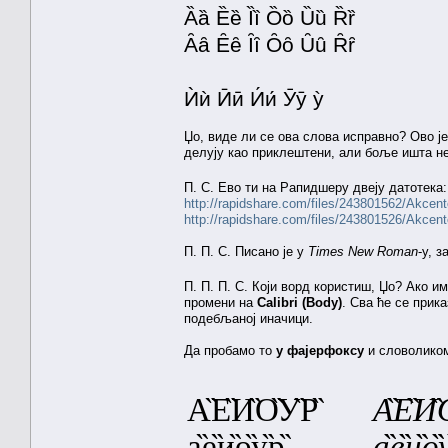
Ȁȁ Ȅȅ Ȉȉ Ȍȍ Ȕȕ Ȑȑ
Ȃȃ Ȇȇ Ȋȋ Ȏȏ Ȗȗ Ȓȓ
Ѝѝ Ӣӣ И́и́ Ӯӯ ỳ
Џо, виде ли се ова слова исправно? Ово ј
делују као приклештени, али боље ишта не
П. С. Ево ти на Рапидшеру двеју датотека
http://rapidshare.com/files/243801562/Akcen
http://rapidshare.com/files/243801526/Akcen
П. П. С. Писано је у
Times New Roman
-у, 
П. П. П. С. Који ворд користиш, Џо? Ако 
промени на
Calibri (Body)
. Сва ће се прик
подебљаној иначици.
Да пробамо то
у фајерфоксу
и словолик
А̏Е̏И̏О̏У̏Р̏
А̏Е̏И̏О
а̏е̏и̏о̏у̏р̏
а̏е̏и̏о̏у