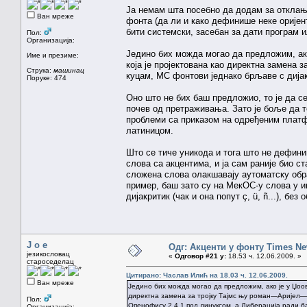
Ја немам шта посебно да додам за отклањ
Ван мреже
фонта (да ли и како дефинише неке оријен
бити системски, засебан за дати програм и
Пол:
Организација:
Једино бих можда могао да предложим, ак
Име и презиме:
која је пројектована као директна замена
Струка:
машинац
куцам, МС фонтови једнако брљаве с дијак
Поруке: 474
Оно што не бих баш предложио, то је да се
почев од претраживања. Зато је боље да т
проблеми са приказом на одређеним платф
латиницом.
Што се тиче уникода и тога што не дефини
слова са акцентима, и ја сам раније био ст
сложена слова олакшавају аутоматску обрад
пример, баш зато су на МекОС-у слова у 
дијакритик (чак и она попут ç, ü, ñ...), без
J o e
Одг: Акценти у фонту Times N
језикословац
«
Одговор #21 у:
18.53 ч. 12.06.2009. »
староседелац
Цитирано: Часлав Илић на 18.03 ч. 12.06.2009.
Ван мреже
Једино бих можда могао да предложим, ако је у Џоо
директна замена за тројку Тајмс њу роман—Аријел—К
Пол:
Опенофису 2.4.1 под линуксом, а Либерација ради б
Организација: