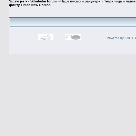
Srpski jezik - Vokabular forum
>
Наше писмо и рачунари
>
Ћирилица и латин
фонту Times New Roman
Powered by SMF 1.