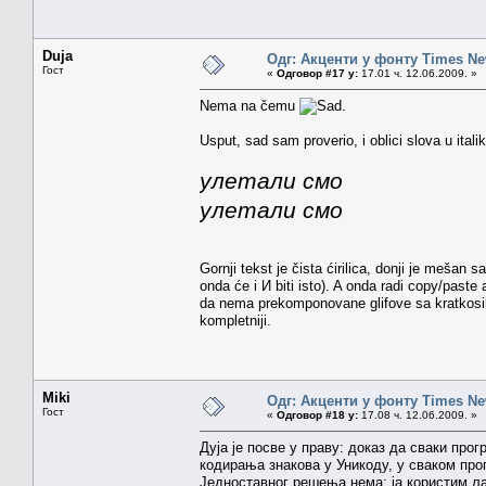
Duja
Одг: Акценти у фонту Times N
Гост
«
Одговор #17 у:
17.01 ч. 12.06.2009. »
Nema na čemu
.
Usput, sad sam proverio, i oblici slova u italik v
улетали смо
yлeтaлu смo
Gornji tekst je čista ćirilica, donji je meša
onda će i И biti isto). A onda radi copy/pa
da nema prekomponovane glifove sa kratkosil
kompletniji.
Miki
Одг: Акценти у фонту Times N
Гост
«
Одговор #18 у:
17.08 ч. 12.06.2009. »
Дуја је посве у праву: доказ да сваки прог
кодирања знакова у Уникоду, у сваком про
Једноставног решења нема: ја користим л