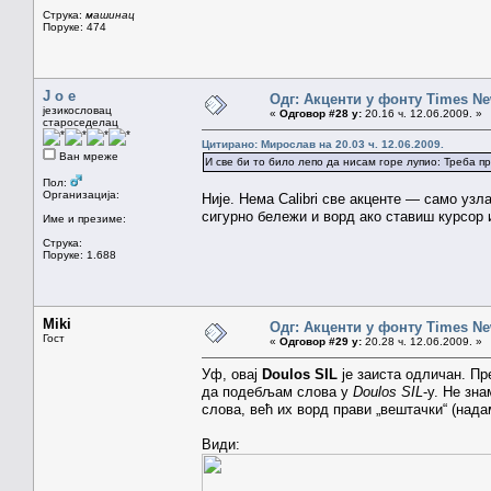
Струка:
машинац
Поруке: 474
J o e
Одг: Акценти у фонту Times N
језикословац
«
Одговор #28 у:
20.16 ч. 12.06.2009. »
староседелац
Цитирано: Мирослав на 20.03 ч. 12.06.2009.
Ван мреже
И све би то било лепо да нисам горе лупио: Треба 
Пол:
Организација:
Није. Нема Calibri све акценте — само узл
сигурно бележи и ворд ако ставиш курсор и
Име и презиме:
Струка:
Поруке: 1.688
Miki
Одг: Акценти у фонту Times N
Гост
«
Одговор #29 у:
20.28 ч. 12.06.2009. »
Уф, овај
Doulos SIL
је заиста одличан. Пр
да подебљам слова у
Doulos SIL
-у. Не зн
слова, већ их ворд прави „вештачки“ (над
Види: