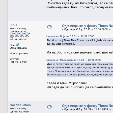
Unicode
-у када куцам ћирилицом, јер се о
комбинацијама. Као што рекох, засад најбо
J o e
Одг: Акценти у фонту Times N
језикословац
«
Одговор #19 у:
17.11 ч. 12.06.2009. »
староседелац
Цитирано: Duja на 17.01 ч. 12.06.2009.
Ван мреже
Nažalost, moj Times New Roman na XP izgleda da nema 
tvoj sa Viste kompletniji.
Пол:
Организација:
Ма на Висти има све знакове, само што не
Име и презиме:
Струка:
Цитирано: Мирослав на 17.08 ч. 12.06.2009.
Поруке: 1.688
Дуја је посве у праву: доказ да сваки програм има св
програму или Интернет прегледачу они малкице друг
Times New Roman
-у или
Lucida Sans Unicode
-у када 
комбинацијама. Као што рекох, засад најбоље резулт
Хвала и теби, Мирославе!
Изгледа да ћемо морати да се сналазимо 
Часлав Илић
Одг: Акценти у фонту Times N
језикословац
«
Одговор #20 у:
18.03 ч. 12.06.2009. »
одомаћен члан