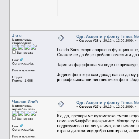
J o e
Одг: Акценти у фонту Times N
језикословац
«
Одговор #26 у:
20.12 ч. 12.06.2009. »
староседелац
Lucida Sans скоро савршено функционише,
Ван мреже
Слажем се да би је требало наместити да 
Пол:
Организација:
Тајмс из фајерфокса ми овде не приказује
Име и презиме:
Једини фонт који сам досад нашао да му 
Струка:
је професионални лингвистички фонт. Једи
Поруке: 1.688
Часлав Илић
Одг: Акценти у фонту Times N
језикословац
«
Одговор #27 у:
20.15 ч. 12.06.2009. »
одомаћен члан
Кх, да, превари ме аутоматска смена недо
Ван мреже
нема комбинујуће дијакритике. Можда су 
подразумеван на линуксима, али нимало не
Пол:
Организација:
страни дијакритици добро монтирани, а ов
Име и презиме: