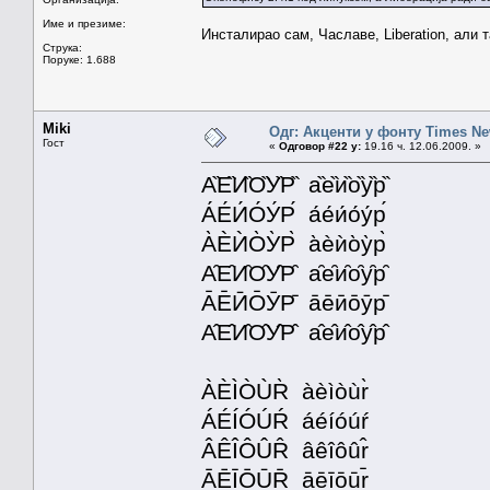
Име и презиме:
Инсталирао сам, Чаславе, Liberation, али 
Струка:
Поруке: 1.688
Miki
Одг: Акценти у фонту Times N
Гост
«
Одговор #22 у:
19.16 ч. 12.06.2009. »
А̏Е̏И̏О̏У̏Р̏ а̏е̏и̏о̏у̏р̏
А́Е́И́О́У́Р́ а́е́и́о́у́р́
А̀ЀЍО̀У̀Р̀ а̀ѐѝо̀у̀р̀
А̑Е̑И̑О̑У̑Р̑ а̑е̑и̑о̑у̑р̑
А̄Е̄ӢО̄ӮР̄ а̄е̄ӣо̄ӯр̄
А̂Е̂И̂О̂У̂Р̂ а̂е̂и̂о̂у̂р̂
ÀÈÌÒÙR̀ àèìòùr̀
ÁÉÍÓÚŔ áéíóúŕ
ÂÊÎÔÛR̂ âêîôûr̂
ĀĒĪŌŪR̄ āēīōūr̄