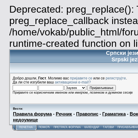
Deprecated: preg_replace(): 
preg_replace_callback instea
/home/vokab/public_html/for
runtime-created function on l
Српски јез
Srpski jez
Добро дошли,
Гост
. Молимо вас
пријавите се
или се
региструјте
.
Да ли сте изгубили ваш
активациони e-mail?
Пријавите се корисничким именом или имејлом, лозинком и дужином сесије
Вести
:
Правила форума
-
Речник
-
Правопис
-
Граматика
-
Вок
недоумице
ПОЧЕТНА
ПОМОЋ
ПРЕТРАГА ФОРУМА
КАЛЕНДАР
ТАГОВИ
ПРИЈАВЉИВА