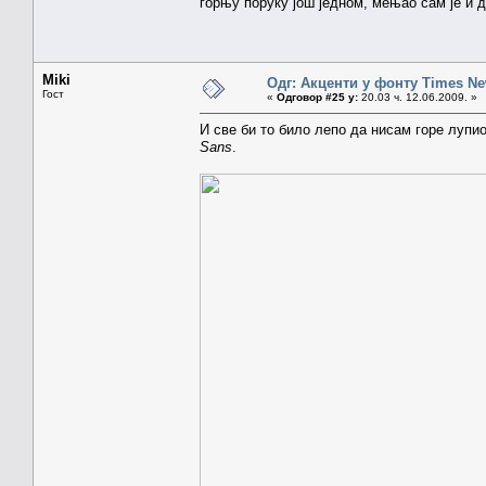
горњу поруку још једном, мењао сам је и 
Miki
Одг: Акценти у фонту Times N
Гост
«
Одговор #25 у:
20.03 ч. 12.06.2009. »
И све би то било лепо да нисам горе лупи
Sans
.