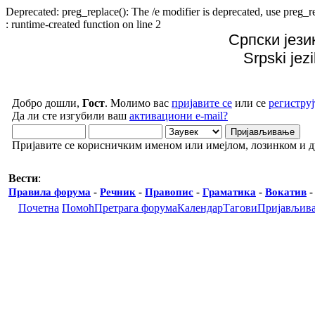
Deprecated: preg_replace(): The /e modifier is deprecated, use preg
: runtime-created function on line 2
Српски јези
Srpski jez
Добро дошли,
Гост
. Молимо вас
пријавите се
или се
региструј
Да ли сте изгубили ваш
активациони e-mail?
Пријавите се корисничким именом или имејлом, лозинком и 
Вести
:
Правила форума
-
Речник
-
Правопис
-
Граматика
-
Вокатив
Почетна
Помоћ
Претрага форума
Календар
Тагови
Пријављив