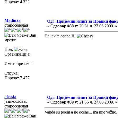
Поруке: 4.322
Madiuxa
Одг: Пријемни испит за Правни фак
староседелац
«
Одговор #88 у:
20.31 ч. 27.06.2009. »
Ван
Da javite ocene!!!!
мреже
Пол:
Организација:
Име и презиме:
Струка:
Поруке: 7.477
alcesta
Одг: Пријемни испит за Правни фак
језикословац
«
Одговор #89 у:
21.56 ч. 27.06.2009. »
староседелац
Valjda su poeni a ne ocene... ma nije važno
Ван