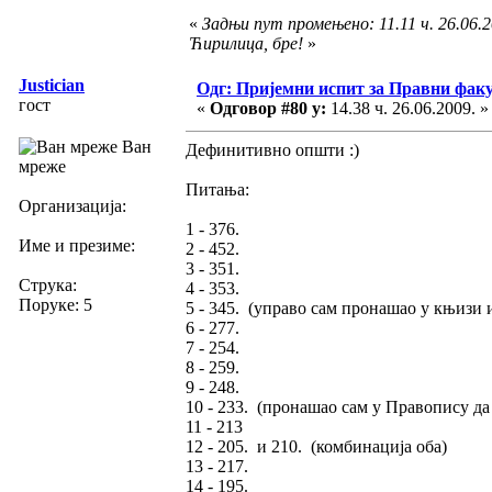
«
Задњи пут промењено: 11.11 ч. 26.06.2
Ћирилица, бре!
»
Justician
Одг: Пријемни испит за Правни фак
гост
«
Одговор #80 у:
14.38 ч. 26.06.2009. »
Ван
Дефинитивно општи :)
мреже
Питања:
Организација:
1 - 376.
Име и презиме:
2 - 452.
3 - 351.
Струка:
4 - 353.
Поруке: 5
5 - 345. (управо сам пронашао у књизи 
6 - 277.
7 - 254.
8 - 259.
9 - 248.
10 - 233. (пронашао сам у Правопису да
11 - 213
12 - 205. и 210. (комбинација оба)
13 - 217.
14 - 195.