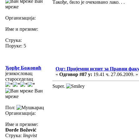
Ван
Такође, било је очекивано лако. . .
мреже
Организација:
Име и презиме:
Струка:
Поруке: 5
Ђорђе Божовић
Одг: Пријемни испит за Правни фак
језикословац
«
Одговор #87 у:
19.41 ч. 27.06.2009. »
староседелац
Super.
Ван
мреже
Пол:
Организација:
Име и презиме:
Đorđe Božović
Струка:
lingvist