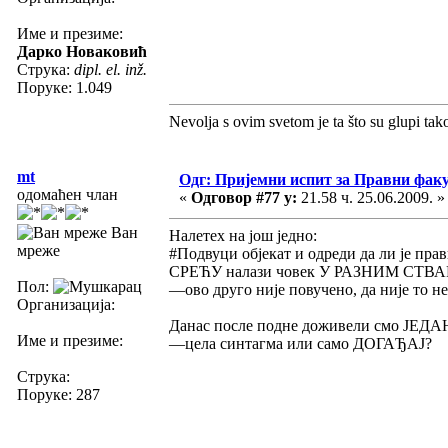
Име и презиме:
Дарко Новаковић
Струка:
dipl. el. inž.
Поруке: 1.049
Nevolja s ovim svetom je ta što su glupi tak
mt
Одг: Пријемни испит за Правни фак
одомаћен члан
«
Одговор #77 у:
21.58 ч. 25.06.2009. »
Ван
Налетех на још једно:
мреже
#Подвуци објекат и одреди да ли је пра
СРЕЋУ налази човек У РАЗНИМ СТВ
Пол:
—ово друго није повучено, да није то н
Организација:
Данас после подне доживели смо Ј
Име и презиме:
—цела синтагма или само ДОГАЂАЈ?
Струка:
Поруке: 287