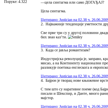
Поруке: 4.322
—цела синтагма или само ДОГАЂАЈ?
Цела синтагма.
Цитирано: Justician на 02.38 ч. 26.06.200
2. Најважније тенденције уметности дру
Све прве три су у другој половини двад
бих знао каз’ти.
Цитирано: Justician на 02.38 ч. 26.06.200
3. Када се јавља романтизам?
Индустријска револуција је, заправо, к
мисао, а на Континенту национални преп
разликује поетика енглескога и европск
Цитирано: Justician на 02.38 ч. 26.06.200
4. Бајрон је творац нове књижевне врст
С тим што су наративне поеме (код Бајр
писали и Шекспир, и Данте, много раније
мајстор.
Цитирано: Justician на 02.38 ч. 26.06.200