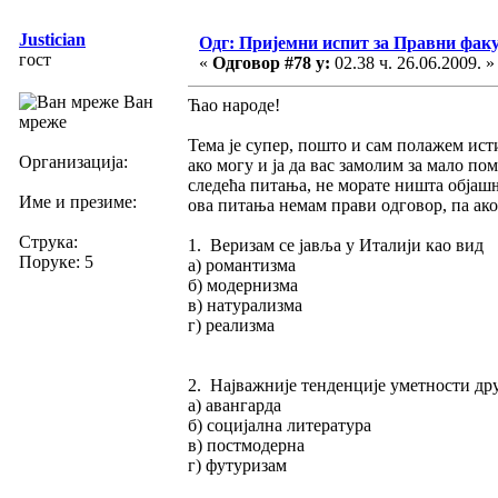
Justician
Одг: Пријемни испит за Правни фак
гост
«
Одговор #78 у:
02.38 ч. 26.06.2009. »
Ван
Ћао народе!
мреже
Тема је супер, пошто и сам полажем ис
Организација:
ако могу и ја да вас замолим за мало по
следећа питања, не морате ништа објашњ
Име и презиме:
ова питања немам прави одговор, па ако
Струка:
1. Веризам се јавља у Италији као вид
Поруке: 5
а) романтизма
б) модернизма
в) натурализма
г) реализма
2. Најважније тенденције уметности дру
а) авангарда
б) социјална литература
в) постмодерна
г) футуризам