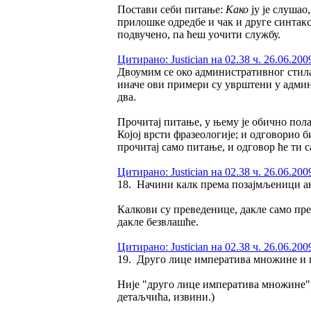
Постави себи питање:
Како
ју је слушао
прилошке одредбе и чак и друге синтакс
подвучено, па ћеш уочити службу.
Цитирано: Justician на 02.38 ч. 26.06.200
Двоумим се око административног стила
иначе ови примери су уврштени у админи
два.
Прочитај питање, у њему је обично пол
Којој врсти фразеологије; и одговорио 
прочитај само питање, и одговор ће ти с
Цитирано: Justician на 02.38 ч. 26.06.200
18. Начини калк према позајмљеници ан
Калкови су преведенице, дакле само прев
дакле безвлашће.
Цитирано: Justician на 02.38 ч. 26.06.200
19. Друго лице императива множине и п
Није "друго лице императива множине" 
детаљчића, извини.)