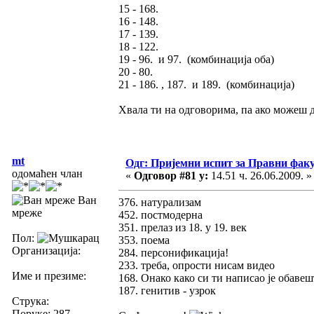
15 - 168.
16 - 148.
17 - 139.
18 - 122.
19 - 96. и 97. (комбинација оба)
20 - 80.
21 - 186. , 187. и 189. (комбинација)
Хвала ти на одговорима, па ако можеш д
mt
Одг: Пријемни испит за Правни фак
одомаћен члан
«
Одговор #81 у:
14.51 ч. 26.06.2009. »
Ван
376. натурализам
мреже
452. постмодерна
351. прелаз из 18. у 19. век
Пол:
353. поема
Организација:
284. персонификација!
233. треба, опрости нисам видео
Име и презиме:
168. Онако како си ти написао је обавеш
187. генитив - узрок
Струка:
Поруке: 287