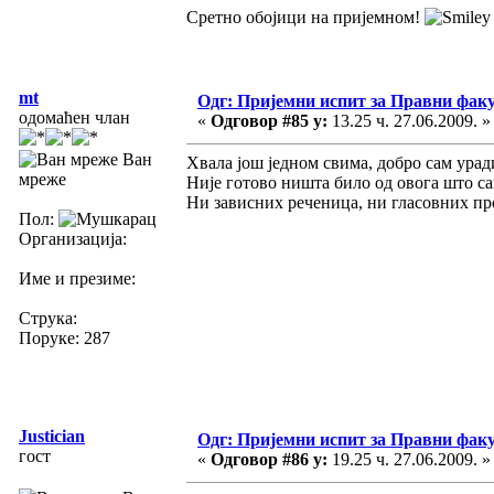
Сретно обојици на пријемном!
mt
Одг: Пријемни испит за Правни фак
одомаћен члан
«
Одговор #85 у:
13.25 ч. 27.06.2009. »
Ван
Хвала још једном свима, добро сам ура
мреже
Није готово ништа било од овога што с
Ни зависних реченица, ни гласовних пр
Пол:
Организација:
Име и презиме:
Струка:
Поруке: 287
Justician
Одг: Пријемни испит за Правни фак
гост
«
Одговор #86 у:
19.25 ч. 27.06.2009. »