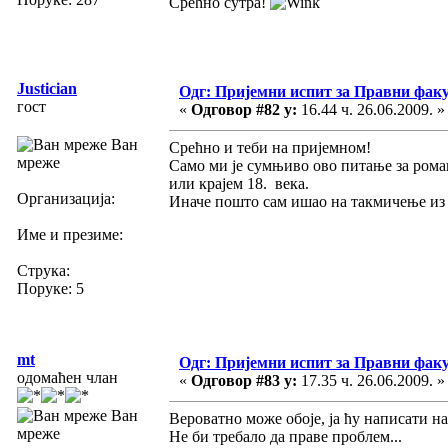
Срећно сутра!
Justician
Одг: Пријемни испит за Правни фак
гост
«
Одговор #82 у:
16.44 ч. 26.06.2009. »
Ван
Срећно и теби на пријемном!
мреже
Само ми је сумњиво ово питање за романт
или крајем 18. века.
Организација:
Иначе пошто сам ишао на такмичење из 
Име и презиме:
Струка:
Поруке: 5
mt
Одг: Пријемни испит за Правни фак
одомаћен члан
«
Одговор #83 у:
17.35 ч. 26.06.2009. »
Ван
Вероватно може обоје, ја ћу написати на 
мреже
Не би требало да праве проблем...