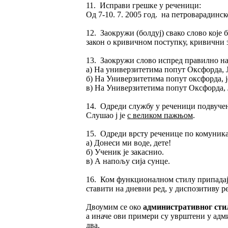
11. Исправи грешке у реченици:
Од 7-10. 7. 2005 год. на петроварадинско
12. Заокружи (болдуј) свако слово које б
закон о кривичном поступку, кривични з
13. Заокружи слово испред правилно н
а) На универзитетима попут Оксфорда, Ј
б) На Универзитетима попут оксфорда, ј
в) На Универзитетима попут Оксфорда, Ј
14. Одреди службу у реченици подвуче
Слушао ј је
с великом пажњом
.
15. Одреди врсту реченице по комуник
а) Донеси ми воде, дете!
б) Ученик је закаснио.
в) А напољу сија сунце.
16. Ком функционалном стилу припадај
ставити на дневни ред, у диспозитиву ре
Двоумим се око
административног ст
а иначе ови примери су уврштени у адми
два.