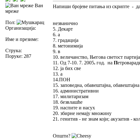
Ван
Напиши бројеве питања из скрипте - да
мреже
Пол:
незванично
Организација:
5. Декарт
6. а
Име и презиме:
7. градација
8. метонимија
Струка:
9. в
Поруке: 287
10. величанство, Његова светост партиј
11. Од 7-10. 7. 2005
.
год. на
П
етроварад
12. ја бих све
13. а
14.ПОН
15. заповедна, обавештајна, обавештајна
16. административни
17. милитаризам
18. безвлашће
19. наспите и насух
20. збирне немају множину
21. генитив - не знам који; акузатив - к
Општи?