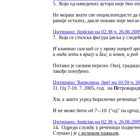
5. Који од наведених аутора није био е
Не мораш знати све енциклопедисте да б
раније осталих, дакле никако није мога
Цитирано: Justician на 02.38 ч. 26.06.200
7. Која се стилска фигура јавља у следе
И кликтао сам кад се у мраку напред хрл
и онда лети к врагу и Бог, и човек, и роб
Питање је сасвим нејасно. Океј, градација
такође понуђено.
Цитирано: Ћирилица, бре! на 10.59 ч. 26
11. Од 7-10. 7. 2005
.
год. на
П
етроварад
Хм, а зашто усред ћириличке реченице 
И не може бити
од 7—10.
("од" па црта)
Цитирано: Justician на 02.38 ч. 26.06.200
14. Одреди службу у реченици подвуче
Слушао ј је
с великом пажњом
.