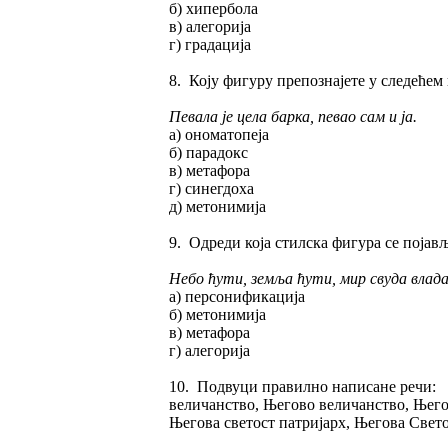
б) хипербола
в) алегорија
г) градација
8. Коју фигуру препознајете у следећем
Певала је цела барка, певао сам и ја.
а) ономатопеја
б) парадокс
в) метафора
г) синегдоха
д) метонимија
9. Одреди која стилска фигура се појав
Небо ћути, земља ћути, мир свуда влада
а) персонификација
б) метонимија
в) метафора
г) алегорија
10. Подвуци правилно написане речи:
величанство, Његово величанство, Њег
Његова светост патријарх, Његова Свет