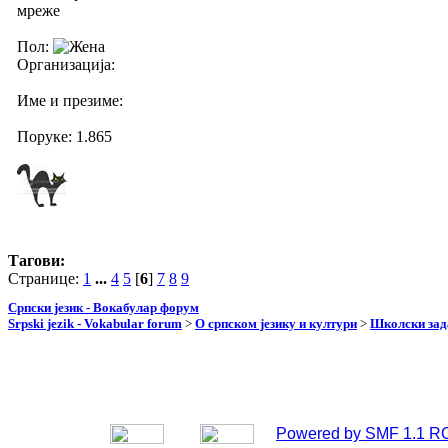
мреже
Пол:
Организација:
Име и презиме:
Поруке: 1.865
Тагови:
Странице:
1
...
4
5
[
6
]
7
8
9
Српски језик - Вокабулар форум
Srpski jezik - Vokabular forum
>
О српском језику и култури
>
Школски зад
Powered by SMF 1.1 R