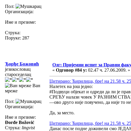
Пол:
Организација:
Име и презиме:
Струка:
Поруке: 287
Ђорђе Божовић
Одг: Пријемни испит за Правни фак
језикословац
«
Одговор #84 у:
02.47 ч. 27.06.2009. »
староседелац
Цитирано: Ћирилица, бре! на 21.58 ч. 25
Ван
Налетех на још једно:
мреже
#Подвуци објекат и одреди да ли је пра
СРЕЋУ налази човек У РАЗНИМ СТВ
Пол:
—ово друго није повучено, да није то н
Организација:
Да, за место.
Име и презиме:
Đorđe Božović
Цитирано: Ћирилица, бре! на 21.58 ч. 25
Струка:
lingvist
Данас после подне доживели смо Ј