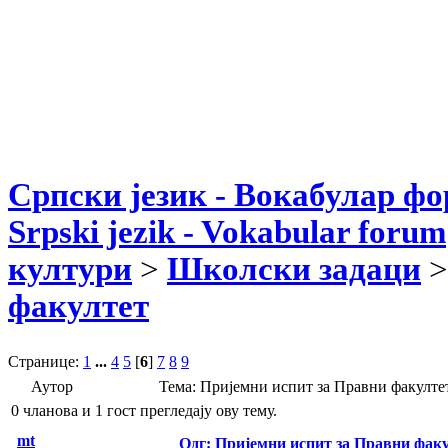
Српски језик - Вокабулар ф
Srpski jezik - Vokabular forum
култури
>
Школски задаци
>
факултет
Странице:
1
...
4
5
[
6
]
7
8
9
Аутор
Тема: Пријемни испит за Правни факулте
0 чланова и 1 гост прегледају ову тему.
mt
Одг: Пријемни испит за Правни фак