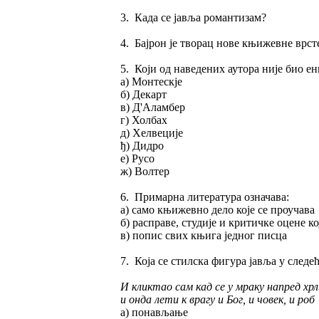
3. Када се јавља романтизам?
4. Бајрон је творац нове књижевне врст
5. Који од наведених аутора није био е
а) Монтескје
б) Декарт
в) Д'Аламбер
г) Холбах
д) Хелвеције
ђ) Дидро
е) Русо
ж) Волтер
6. Примарна литература означава:
а) само књижевно дело које се проучава
б) расправе, студије и критичке оцене ко
в) попис свих књига једног писца
7. Која се стилска фигура јавља у следе
И кликтао сам кад се у мраку напред хрл
и онда лети к врагу и Бог, и човек, и роб
а) понављање