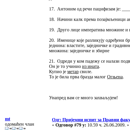
17. Антоним од речи пацифизам је: __
18. Начини калк према позајмљеници ан
19. Друго лице императива множине и п
20. Именице које разликују одређени бро
једнина: властите, заједничке и градивн
множина: заједничке и збирне
21. Одреди у ком падежу се налази под
Он је то учинио
из ината
.
Купио је
метар
свиле.
То је била прва бразда малог
Огњена
.
Унапред вам се много захваљујем!
mt
Одг: Пријемни испит за Правни фак
одомаћен члан
«
Одговор #79 у:
10.59 ч. 26.06.2009. »