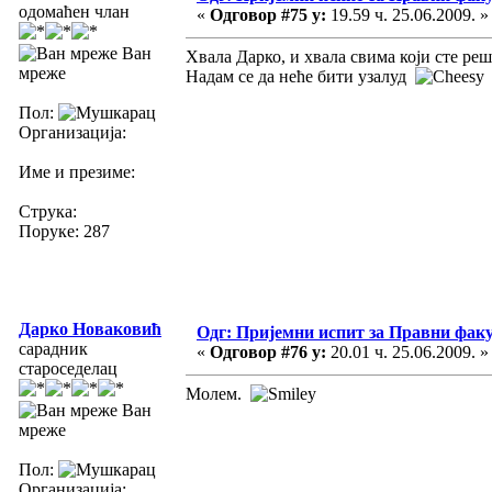
одомаћен члан
«
Одговор #75 у:
19.59 ч. 25.06.2009. »
Ван
Хвала Дарко, и хвала свима који сте ре
мреже
Надам се да неће бити узалуд
Пол:
Организација:
Име и презиме:
Струка:
Поруке: 287
Дарко Новаковић
Одг: Пријемни испит за Правни фак
сарадник
«
Одговор #76 у:
20.01 ч. 25.06.2009. »
староседелац
Молем.
Ван
мреже
Пол:
Организација: