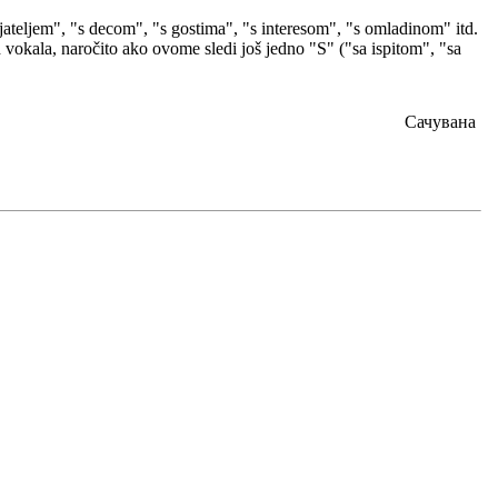
ijateljem", "s decom", "s gostima", "s interesom", "s omladinom" itd.
d vokala, naročito ako ovome sledi još jedno "S" ("sa ispitom", "sa
Сачувана