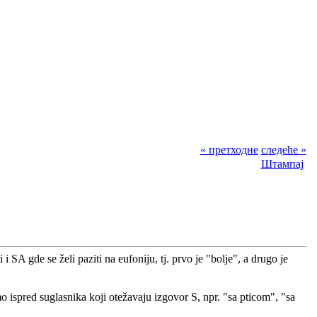
« претходне
следеће »
Штампај
 SA gde se želi paziti na eufoniju, tj. prvo je "bolje", a drugo je
o ispred suglasnika koji otežavaju izgovor S, npr. "sa pticom", "sa