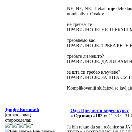
NE, NE, NE! Trebati
nije
defektan
nominativu. Ovako:
не требам те
ПРАВИЛНО ЈЕ: НЕ ТРЕБАШ МИ и
требаћемо вас
ПРАВИЛНО ЈЕ: ТРЕБАЋЕТЕ 
требате ли нешто?
ПРАВИЛНО ЈЕ: ДА ЛИ ВАМ 
за шта си требао кључеве?
ПРАВИЛНО ЈЕ: ЗА ШТА СУ 
Komplikovaniji slučajevi se javlja
Ђорђе Божовић
Одг: Предлог о видео курсу
језикословац
«
Одговор #182 у:
11.33 ч. 31.
староседелац
Ja bih rekao da su i rečenice sa 
Ван мреже