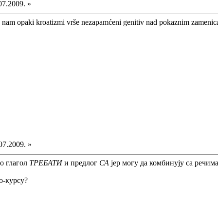
07.2009. »
da nam opaki kroatizmi vrše nezapamćeni genitiv nad pokaznim zameni
07.2009. »
мо глагол
ТРЕБАТИ
и предлог
СА
јер могу да комбинују са речима
о-курсу?