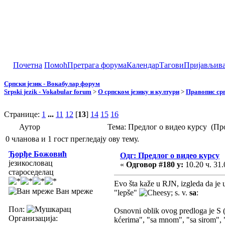
Почетна
Помоћ
Претрага форума
Календар
Тагови
Пријављив
Српски језик - Вокабулар форум
Srpski jezik - Vokabular forum
>
О српском језику и култури
>
Правопис срп
Странице:
1
...
11
12
[
13
]
14
15
16
Аутор
Тема: Предлог о видео курсу (Пр
0 чланова и 1 гост прегледају ову тему.
Ђорђе Божовић
Одг: Предлог о видео курсу
језикословац
«
Одговор #180 у:
10.20 ч. 31.
староседелац
Evo šta kaže u RJN, izgleda da je u
Ван мреже
"lepše"
; s. v.
sa
:
Пол:
Osnovni oblik ovog predloga je S (p
Организација:
kćerima", "sa mnom", "sa sirom", 