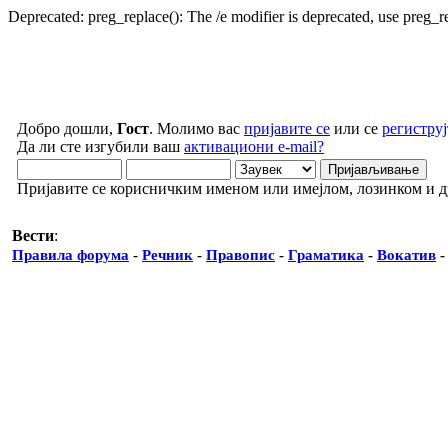
Deprecated: preg_replace(): The /e modifier is deprecated, use preg_
Добро дошли,
Гост
. Молимо вас
пријавите се
или се
региструј
Да ли сте изгубили ваш
активациони e-mail?
Пријавите се корисничким именом или имејлом, лозинком и 
Вести
:
Правила форума
-
Речник
-
Правопис
-
Граматика
-
Вокатив