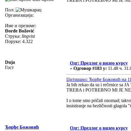
TREBA i POTREBNO MI JE NE
Пол:
Организација:
Име и презиме:
Đorđe Božović
Струка:
lingvist
Поруке: 4.322
Duja
Одг: Предлог о видео курсу
Гост
«
Одговор #183 у:
11.48 ч. 31.
Цитирано: Ђорђе Божовић на 11.
Ja bih rekao da su i rečenice sa 
TREBA i POTREBNO MI JE NE
I o tome smo pričali onomad; takve 
insistiranje na bezličnosti glagola "
Ђорђе Божовић
Одг: Предлог о видео курсу