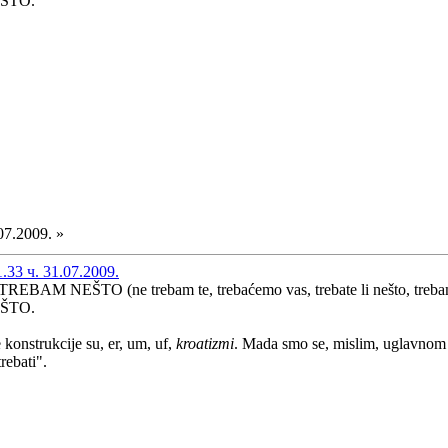
ŠTO.
07.2009. »
33 ч. 31.07.2009.
JA TREBAM NEŠTO (ne trebam te, trebaćemo vas, trebate li nešto, tre
ŠTO.
konstrukcije su, er, um, uf,
kroatizmi
. Mada smo se, mislim, uglavnom sl
trebati".