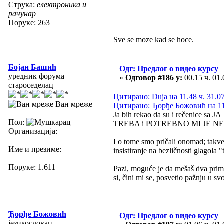
Струка:
електроника и
рачунар
Поруке: 263
Sve se moze kad se hoce.
Бојан Башић
Одг: Предлог о видео курсу
уредник форума
«
Одговор #186 у:
00.15 ч. 01.
староседелац
Цитирано: Duja на 11.48 ч. 31.0
Ван мреже
Цитирано: Ђорђе Божовић на 11.
Ja bih rekao da su i rečenice sa 
Пол:
TREBA i POTREBNO MI JE NE
Организација:
I o tome smo pričali onomad; takve 
Име и презиме:
insistiranje na bezličnosti glagola "
Поруке: 1.611
Pazi, moguće je da mešaš dva pri
si, čini mi se, posvetio pažnju u 
Ђорђе Божовић
Одг: Предлог о видео курсу
језикословац