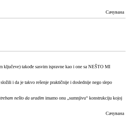
Сачувана
bam ključeve) takođe sasvim ispravne kao i one sa NEŠTO MI
ožili i da je takvo rešenje praktičnije i doslednije nego slepo
 trebam nešto da uradim
imamo onu „sumnjivu“ konstrukciju kojoj
Сачувана