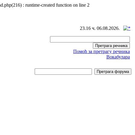
d.php(216) : runtime-created function on line 2
23.16 ч. 06.08.2026.
Помоћ за претрагу речника
Вокабулара