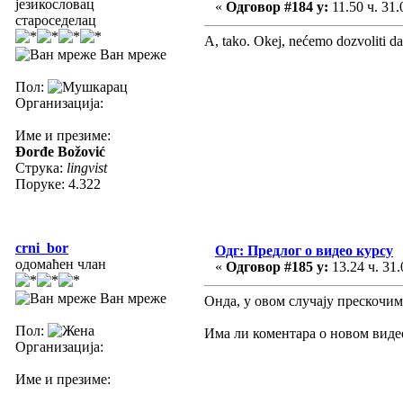
језикословац
«
Одговор #184 у:
11.50 ч. 31.
староседелац
A, tako. Okej, nećemo dozvoliti 
Ван мреже
Пол:
Организација:
Име и презиме:
Đorđe Božović
Струка:
lingvist
Поруке: 4.322
crni_bor
Одг: Предлог о видео курсу
одомаћен члан
«
Одговор #185 у:
13.24 ч. 31.
Ван мреже
Онда, у овом случају прескочи
Пол:
Има ли коментара о новом виде
Организација:
Име и презиме: