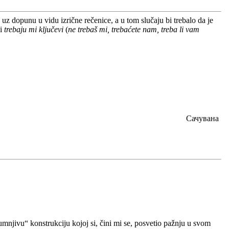
uz dopunu u vidu izrične rečenice, a u tom slučaju bi trebalo da je
 i
trebaju mi ključevi
(
ne trebaš mi, trebaćete nam, treba li vam
Сачувана
njivu“ konstrukciju kojoj si, čini mi se, posvetio pažnju u svom