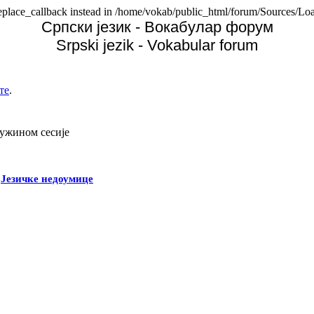
replace_callback instead in /home/vokab/public_html/forum/Sources/Loa
Српски језик - Вокабулар форум
Srpski jezik - Vokabular forum
те
.
дужином сесије
-
Језичке недоумице