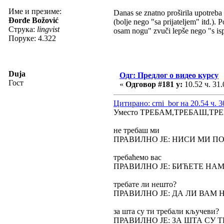
Име и презиме:
Danas se znatno proširila upotreba
Đorđe Božović
(bolje nego "sa prijateljem" itd.).
Струка:
lingvist
osam nogu" zvuči lepše nego "s is
Поруке: 4.322
Duja
Одг: Предлог о видео курсу
Гост
«
Одговор #181 у:
10.52 ч. 31.
Цитирано: crni_bor на 20.54 ч. 3
Уместо ТРЕБАМ,ТРЕБАШ,ТРЕБ
не требаш ми
ПРАВИЛНО ЈЕ: НИСИ МИ П
требаћемо вас
ПРАВИЛНО ЈЕ: БИЋЕТЕ НА
требате ли нешто?
ПРАВИЛНО ЈЕ: ДА ЛИ ВАМ 
за шта су ти требали кључеви?
ПРАВИЛНО ЈЕ: ЗА ШТА СУ 