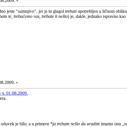
08.2009. »
no jeste "sumnjivo", jer je tu glagol
trebati
upotrebljen u ličnom obliku 
bam te, trebaćemo vas, trebate li nešto
) je, dakle, jednako ispravno kao
08.2009. »
ч. 01.08.2009.
era.
i oduvek je bilo; a u primeru
*ja trebam nešto da uradim
imamo onu „sum