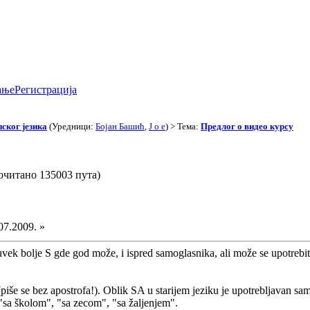
ање
Регистрација
ског језика
(Уредници:
Бојан Башић
,
J o e
) > Тема:
Предлог о видео курсу
очитано 135003 пута)
07.2009. »
vek bolje S gde god može, i ispred samoglasnika, ali može se upotrebiti i
iše se bez apostrofa!). Oblik SA u starijem jeziku je upotrebljavan sam
"sa školom", "sa zecom", "sa žaljenjem".