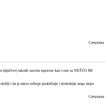
Сачувана
bam ključeve) takođe sasvim ispravne kao i one sa NEŠTO MI
ožili i da je takvo rešenje praktičnije i doslednije nego slepo
Сачувана