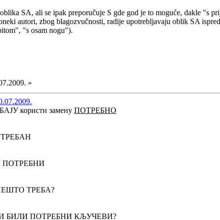
 oblika SA, ali se ipak preporučuje S gde god je to moguće, dakle "s pr
 Poneki autori, zbog blagozvučnosti, radije upotrebljavaju oblik SA ispre
pitom", "s osam nogu").
07.2009. »
0.07.2009.
АЈУ користи замену
ПОТРЕБНО
ОТРЕБАН
М ПОТРЕБНИ
НЕШТО ТРЕБА?
ТИ БИЛИ ПОТРЕБНИ КЉУЧЕВИ?