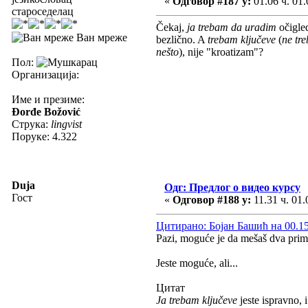
«
Одговор #187 у:
01.06 ч. 01.
староседелац
Čekaj,
ja trebam da uradim
očigled
Ван мреже
bezlično. A
trebam ključeve
(
ne tre
nešto
), nije "kroatizam"?
Пол:
Организација:
Име и презиме:
Đorđe Božović
Струка:
lingvist
Поруке: 4.322
Duja
Одг: Предлог о видео курсу
Гост
«
Одговор #188 у:
11.31 ч. 01.
Цитирано: Бојан Башић на 00.15 
Pazi, moguće je da mešaš dva prim
Jeste moguće, ali...
Цитат
Ja trebam ključeve
jeste ispravno, 