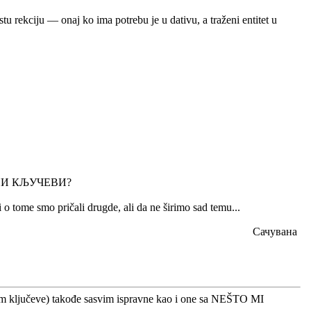
stu rekciju — onaj ko ima potrebu je u dativu, a traženi entitet u
НИ КЉУЧЕВИ?
 i o tome smo pričali drugde, ali da ne širimo sad temu...
Сачувана
bam ključeve) takođe sasvim ispravne kao i one sa NEŠTO MI