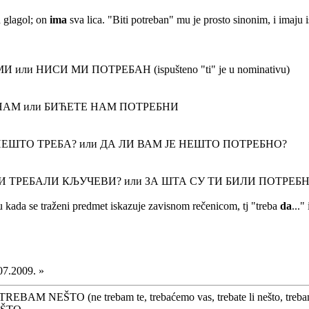
 glagol; on
ima
sva lica. "Biti potreban" mu je prosto sinonim, i imaju i
ли НИСИ МИ ПОТРЕБАН (ispušteno "ti" je u nominativu)
НАМ или БИЋЕТЕ НАМ ПОТРЕБНИ
НЕШТО ТРЕБА? или ДА ЛИ ВАМ ЈЕ НЕШТО ПОТРЕБНО?
ТИ ТРЕБАЛИ КЉУЧЕВИ? или ЗА ШТА СУ ТИ БИЛИ ПОТРЕБ
ju kada se traženi predmet iskazuje zavisnom rečenicom, tj "treba
da
..."
07.2009. »
JA TREBAM NEŠTO (ne trebam te, trebaćemo vas, trebate li nešto, tre