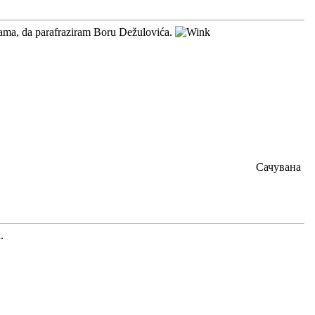
cama, da parafraziram Boru Dežulovića.
Сачувана
.