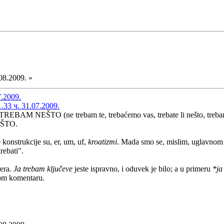
08.2009. »
7.2009.
33 ч. 31.07.2009.
JA TREBAM NEŠTO (ne trebam te, trebaćemo vas, trebate li nešto, tre
ŠTO.
konstrukcije su, er, um, uf,
kroatizmi
. Mada smo se, mislim, uglavnom sl
trebati".
mera.
Ja trebam ključeve
jeste ispravno, i oduvek je bilo; a u primeru
*ja
svom komentaru.