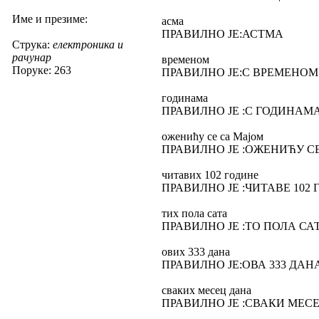
Име и презиме:
асма
ПРАВИЛНО ЈЕ:АСТМА
Струка:
електроника и
рачунар
временом
Поруке: 263
ПРАВИЛНО ЈЕ:С ВРЕМЕНОМ
годинама
ПРАВИЛНО ЈЕ :С ГОДИНАМ
оженићу се са Мајом
ПРАВИЛНО ЈЕ :ОЖЕНИЋУ С
читавих 102 године
ПРАВИЛНО ЈЕ :ЧИТАВЕ 102
тих пола сата
ПРАВИЛНО ЈЕ :ТО ПОЛА СА
ових 333 дана
ПРАВИЛНО ЈЕ:ОВА 333 ДАН
сваких месец дана
ПРАВИЛНО ЈЕ :СВАКИ МЕС