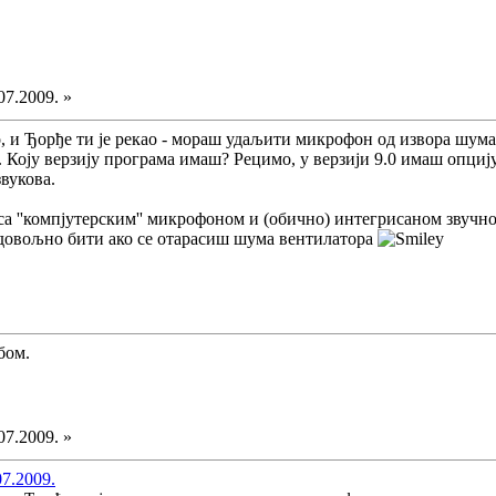
07.2009. »
о, и Ђорђе ти је рекао - мораш удаљити микрофон од извора шума
х. Коју верзију програма имаш? Рецимо, у верзији 9.0 имаш опци
вукова.
са ''компјутерским'' микрофоном и (обично) интегрисаном звучн
 довољно бити ако се отарасиш шума вентилатора
бом.
07.2009. »
07.2009.