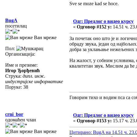
Sve se moze kad se hoce.
BugA
Одг: Предлог о видео курсу
посетилац
«
Одговор #152 у:
14.51 ч. 23.
Ван мреже
За почетак оно што је и логичн
обраду звука, један од најбољи
Пол:
добра за уклањање нежељених з
Организација:
На жалост, у собним условима, 
Име и презиме:
квалитетан звук. Мислим да ће
Игор Ђорђевић
Струка:
дипл. инж.
индустријске информатике
Поруке: 38
Говорим тихо и водим пса са со
crni_bor
Одг: Предлог о видео курсу
одомаћен члан
«
Одговор #153 у:
15.17 ч. 23.
Ван мреже
Цитирано: BugA на 14.51 ч. 23.