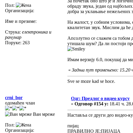
За почетак оно што је и логичн
Пол:
обраду звука, један од најбољи
Организација:
добра за уклањање нежељених з
Име и презиме:
На жалост, у собним условима, 
квалитетан звук. Мислим да ће
Струка:
електроника и
рачунар
Апсолутно се слажем са тобом д
Поруке: 263
утишала шум? Да ли постоји пр
Имам верзију 6.0, покушај да м
«
Задњи пут промењено: 15.20 ч.
Sve se moze kad se hoce.
crni_bor
Одг: Предлог о видео курсу
одомаћен члан
«
Одговор #154 у:
18.41 ч. 28.
Ван мреже
Наставља се други део видео-ку
Пол:
пијац
Организација:
ПРАВИЛНО ЈЕ:ПИЈАЦА