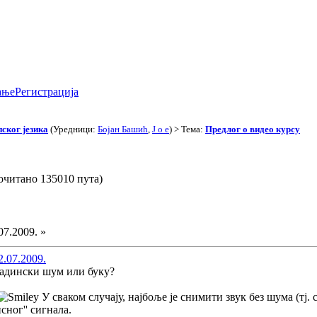
ање
Регистрација
ског језика
(Уредници:
Бојан Башић
,
J o e
) > Тема:
Предлог о видео курсу
очитано 135010 пута)
07.2009. »
2.07.2009.
задински шум или буку?
У сваком случају, најбоље је снимити звук без шума (тј
исног'' сигнала.