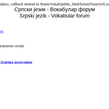
replace_callback instead in /home/vokab/public_html/forum/Sources/Loa
Српски језик - Вокабулар форум
Srpski jezik - Vokabular forum
те
.
дужином сесије
-
Језичке недоумице