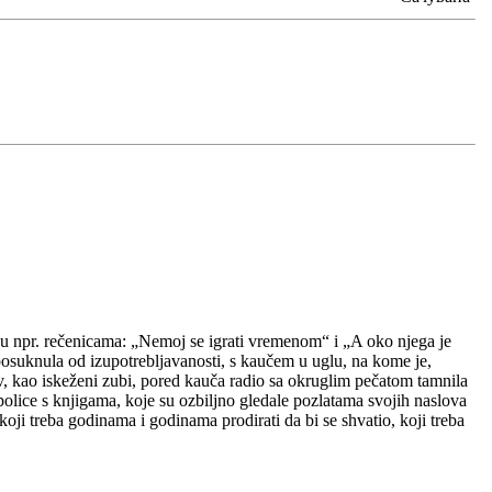
 u npr. rečenicama: „Nemoj se igrati vremenom“ i „A oko njega je
suknula od izupotrebljavanosti, s kaučem u uglu, na kome je,
šav, kao iskeženi zubi, pored kauča radio sa okruglim pečatom tamnila
police s knjigama, koje su ozbiljno gledale pozlatama svojih naslova
 koji treba godinama i godinama prodirati da bi se shvatio, koji treba