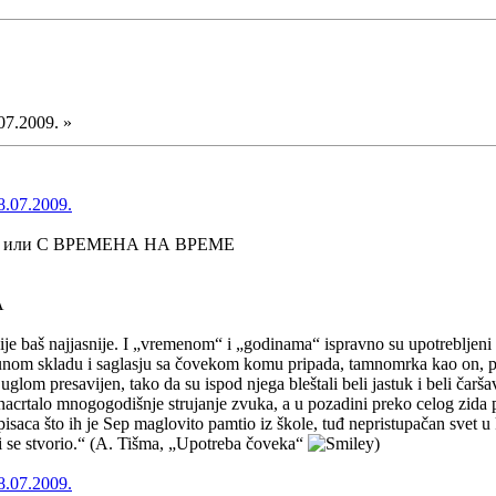
07.2009. »
8.07.2009.
 или С ВРЕМЕНА НА ВРЕМЕ
А
je baš najjasnije. I „vremenom“ i „godinama“ ispravno su upotrebljeni
punom skladu i saglasju sa čovekom komu pripada, tamnomrka kao on, po
glom presavijen, tako da su ispod njega bleštali beli jastuk i beli čar
 nacrtalo mnogogodišnje strujanje zvuka, a u pozadini preko celog zida 
 pisaca što ih je Sep maglovito pamtio iz škole, tuđ nepristupačan svet u
 bi se stvorio.“ (A. Tišma, „Upotreba čoveka“
)
8.07.2009.