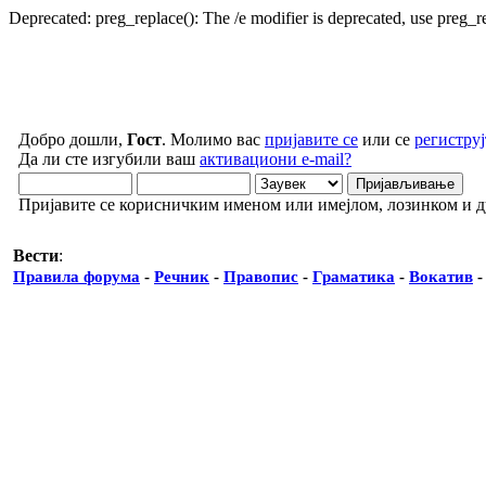
Deprecated: preg_replace(): The /e modifier is deprecated, use preg_
Добро дошли,
Гост
. Молимо вас
пријавите се
или се
региструј
Да ли сте изгубили ваш
активациони e-mail?
Пријавите се корисничким именом или имејлом, лозинком и 
Вести
:
Правила форума
-
Речник
-
Правопис
-
Граматика
-
Вокатив