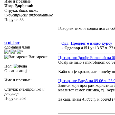
Име и презиме:
Игор Ђорђевић
Струка:
дипл. инж.
индустријске информатике
Поруке: 38
Говорим тихо и водим пса са со
crni_bor
Одг: Предлог о видео курсу
одомаћен члан
«
Одговор #151 у:
13.57 ч. 23.
Ван мреже
Цитирано: Ђорђе Божовић на 00.
Odalji se malo s mikrofonom od ve
Пол:
Организација:
Кабл ми је кратак, али видећу ш
Име и презиме:
Цитирано: BugA на 09.06 ч. 23.
Зависи који програм користиш
Струка:
електроника и
квалитет самог снимка, тј. ''кор
рачунар
Поруке: 263
За сада имам
Audacity
и
Sound F