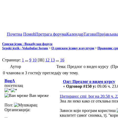
Почетна
Помоћ
Претрага форума
Календар
Тагови
Пријављив
Српски језик - Вокабулар форум
Srpski jezik - Vokabular forum
>
О српском језику и култури
>
Правопис срп
Странице:
1
...
9
10
[
11
]
12
13
...
16
Аутор
Тема: Предлог о видео курсу (Пр
0 чланова и 3 гостију прегледају ову тему.
BugA
Одг: Предлог о видео курсу
посетилац
«
Одговор #150 у:
09.06 ч. 23.
Ван мреже
Цитирано: crni_bor на 20.58 ч. 2
Зна ли неко како се отклања по
Пол:
Организација:
Зависи који програм користиш
квалитет самог снимка, тј. ''кор