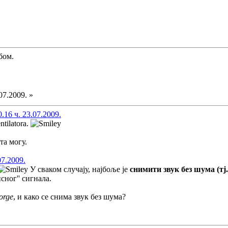
бом.
07.2009. »
16 ч. 23.07.2009.
ntilatora.
та могу.
07.2009.
У сваком случају, најбоље је
снимити звук без шума (т
исног'' сигнала.
orge
, и како се снима звук без шума?