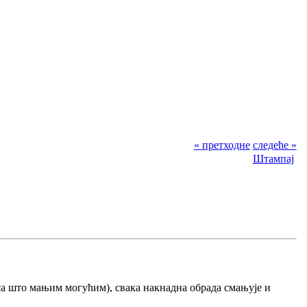
« претходне
следеће »
Штампај
. са што мањим могућим), свака накнадна обрада смањује и