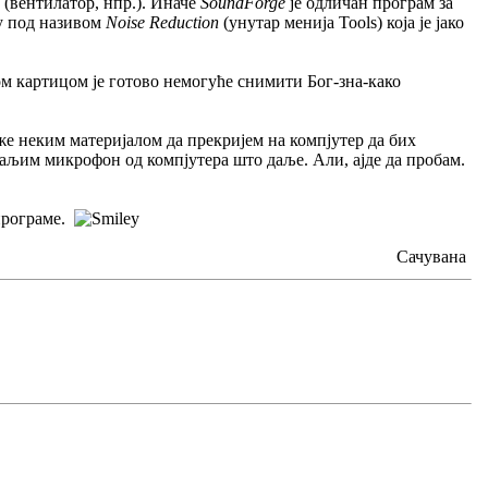
 (вентилатор, нпр.). Иначе
SoundForge
је одличан програм за
ју под називом
Noise Reduction
(унутар менија Tools) која је јако
ом картицом је готово немогуће снимити Бог-зна-како
же неким материјалом да прекријем на компјутер да бих
аљим микрофон од компјутера што даље. Али, ајде да пробам.
 програме.
Сачувана