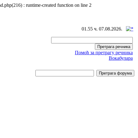
d.php(216) : runtime-created function on line 2
01.55 ч. 07.08.2026.
Помоћ за претрагу речника
Вокабулара