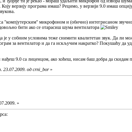
о, и Ђорђе ти је рекао - мораш удаљити микрофон од извора шума
х. Коју верзију програма имаш? Рецимо, у верзији 9.0 имаш опци
вукова.
са ''компјутерским'' микрофоном и (обично) интегрисаном звучн
 довољно бити ако се отарасиш шума вентилатора
а је у собним условима теже снимити квалитетан звук. Да ли мо
ограм за вентилатор и да га искључим накратко? Покушаћу да уд
и нађеш 9.0 са лиценцом, ако хоћеш, нисам баш добра да скидам
 23.07.2009. од crni_bor
»
07.2009. »
рса: