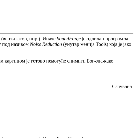
 (вентилатор, нпр.). Иначе
SoundForge
је одличан програм за
ју под називом
Noise Reduction
(унутар менија Tools) која је јако
ом картицом је готово немогуће снимити Бог-зна-како
Сачувана