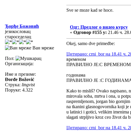
Sve se moze kad se hoce.
Ђорђе Божовић
Одг: Предлог о видео курсу
језикословац
«
Одговор #155 у:
21.46 ч. 28.
староседелац
Okej, samo dve primedbe:
Ван мреже
Цитирано: crni_bor на 18.41 ч. 2
Пол:
временом
Организација:
ПРАВИЛНО ЈЕ:С ВРЕМЕНОМ
Име и презиме:
годинама
Đorđe Božović
ПРАВИЛНО ЈЕ :С ГОДИНАМ
Струка:
lingvist
Поруке: 4.322
Kako to misliš? Ovako napisano, ni
mirovala soba, mrtva i ona, u pot
raspremljenom, jorgan bio gornjim u
na tkanini glasnogovornika koji je
u latinici i gotici, velikim imenima
slagati strpljivo kroz ceo život da
Цитирано: crni_bor на 18.41 ч. 2