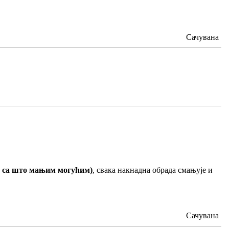
Сачувана
ј. са што мањим могућим)
, свака накнадна обрада смањује и
Сачувана