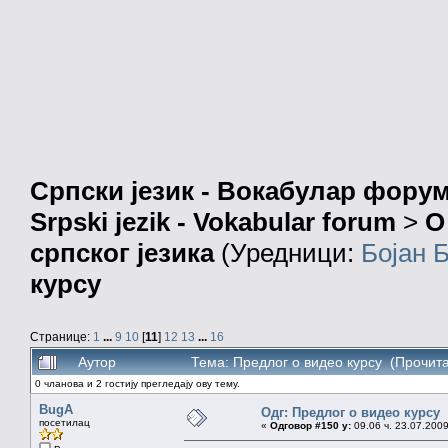
Српски језик - Вокабулар фору
Srpski jezik - Vokabular forum
>
О
српског језика
(Уредници:
Бојан 
курсу
Странице:
1
...
9
10
[
11
]
12
13
...
16
Аутор
Тема: Предлог о видео курсу (Прочит
0 чланова и 2 гостију прегледају ову тему.
BugA
Одг: Предлог о видео курсу
посетилац
«
Одговор #150 у:
09.06 ч. 23.07.2009