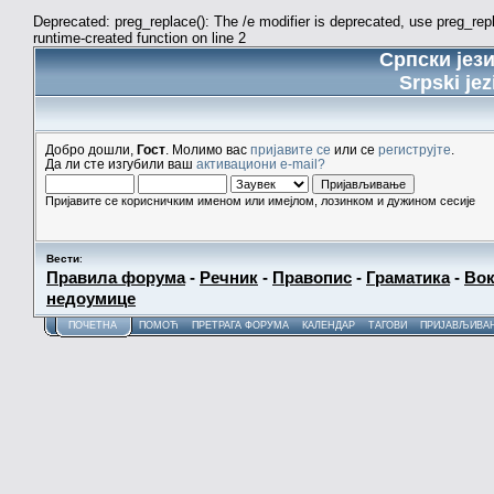
Deprecated: preg_replace(): The /e modifier is deprecated, use preg_re
runtime-created function on line 2
Српски јез
Srpski jez
Добро дошли,
Гост
. Молимо вас
пријавите се
или се
региструјте
.
Да ли сте изгубили ваш
активациони e-mail?
Пријавите се корисничким именом или имејлом, лозинком и дужином сесије
Вести
:
Правила форума
-
Речник
-
Правопис
-
Граматика
-
Вок
недоумице
ПОЧЕТНА
ПОМОЋ
ПРЕТРАГА ФОРУМА
КАЛЕНДАР
ТАГОВИ
ПРИЈАВЉИВА