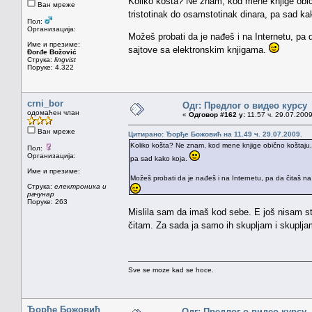
Koliko košta? Ne znam, kod mene knjige obično
Ван мреже
tristotinak do osamstotinak dinara, pa sad k
Пол:
Организација:
Možeš probati da je nađeš i na Internetu, pa d
Име и презиме:
sajtove sa elektronskim knjigama.
Đorđe Božović
Струка:
lingvist
Поруке: 4.322
crni_bor
Одг: Предлог о видео курсу
одомаћен члан
«
Одговор #162 у:
11.57 ч. 29.07.2009
Ван мреже
Цитирано: Ђорђе Божовић на 11.49 ч. 29.07.2009.
Koliko košta? Ne znam, kod mene knjige obično koštaju, os
Пол:
Организација:
pa sad kako koja.
Име и презиме:
Možeš probati da je nađeš i na Internetu, pa da čitaš na 
Струка:
електроника и
рачунар
Поруке: 263
Mislila sam da imaš kod sebe. E još nisam s
čitam. Za sada ja samo ih skupljam i skupl
Sve se moze kad se hoce.
Ђорђе Божовић
Одг: Предлог о видео курсу