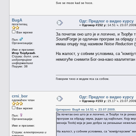
Sve se moze kad se hoce.
BugA
Одг: Предлог о видео курсу
посетилац
«
Одговор #152 у:
14.51 ч. 23.07.2009
Ван мреже
За почетак оно што је и логично, и Ђорђе 
SoundForge
је одличан програм за обраду з
Пол:
Организација:
имаш опцију под називом
Noise Reduction
(
Име и презиме:
Игор Ђорђевић
На жалост, у собним условима, са ''компју
Струка:
дипл. инж.
немогуће снимити Бог-зна-како квалитета
индустријске
информатике
Поруке: 38
Говорим тихо и водим пса са собом.
crni_bor
Одг: Предлог о видео курсу
одомаћен члан
«
Одговор #153 у:
15.17 ч. 23.07.2009
Ван мреже
Цитирано: BugA на 14.51 ч. 23.07.2009.
За почетак оно што је и логично, и Ђорђе ти је рек
Пол:
програм за обраду звука, један од најбољих. Коју в
Организација:
менија Tools) која је јако добра за уклањање нежеље
Име и презиме:
На жалост, у собним условима, са ''компјутерским''
Струка:
електроника и
рачунар