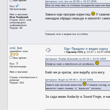
Ван мреже
Цитирано: crni_bor на 20.58 ч. 22.07.2009.
Зна ли неко како се отклања позадински шум или бук
Пол:
Организација:
Зависи који програм користиш
У сваком 
Име и презиме:
Игор Ђорђевић
накнадна обрада смањује и квалитет самог с
Струка:
дипл. инж.
индустријске
информатике
Поруке: 38
Говорим тихо и водим пса са собом.
crni_bor
Одг: Предлог о видео курсу
одомаћен члан
«
Одговор #151 у:
13.57 ч. 23.07.2009
Ван мреже
Цитирано: Ђорђе Божовић на 00.16 ч. 23.07.2009.
Пол:
Odalji se malo s mikrofonom od ventilatora.
Организација:
Име и презиме:
Кабл ми је кратак, али видећу шта могу.
Струка:
електроника и
Цитирано: BugA на 09.06 ч. 23.07.2009.
рачунар
Поруке: 263
Зависи који програм користиш
У сваком случају, 
квалитет самог снимка, тј. ''корисног'' сигнала.
За сада имам
Audacity
и
Sound Forge
, и к