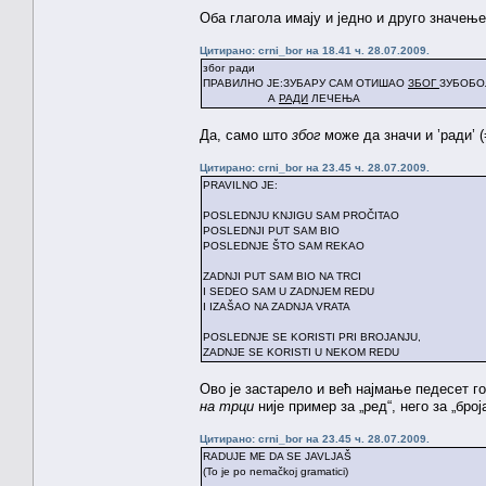
Оба глагола имају и једно и друго значење
Цитирано: crni_bor на 18.41 ч. 28.07.2009.
због ради
ПРАВИЛНО ЈЕ:ЗУБАРУ САМ ОТИШАО
ЗБОГ
ЗУБОБО
А
РАДИ
ЛЕЧЕЊА
Да, само што
због
може да значи и ’ради’ (
Цитирано: crni_bor на 23.45 ч. 28.07.2009.
PRAVILNO JE:
POSLEDNJU KNJIGU SAM PROČITAO
POSLEDNJI PUT SAM BIO
POSLEDNJE ŠTO SAM REKAO
ZADNJI PUT SAM BIO NA TRCI
I SEDEO SAM U ZADNJEM REDU
I IZAŠAO NA ZADNJA VRATA
POSLEDNJE SE KORISTI PRI BROJANJU,
ZADNJE SE KORISTI U NEKOM REDU
Ово је застарело и већ најмање педесет г
на трци
није пример за „ред“, него за „број
Цитирано: crni_bor на 23.45 ч. 28.07.2009.
RADUJE ME DA SE JAVLJAŠ
(To je po nemačkoj gramatici)