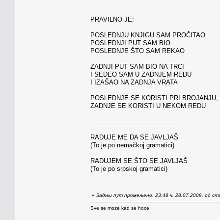
PRAVILNO JE:
POSLEDNJU KNJIGU SAM PROČITAO
POSLEDNJI PUT SAM BIO
POSLEDNJE ŠTO SAM REKAO
ZADNJI PUT SAM BIO NA TRCI
I SEDEO SAM U ZADNJEM REDU
I IZAŠAO NA ZADNJA VRATA
POSLEDNJE SE KORISTI PRI BROJANJU,
ZADNJE SE KORISTI U NEKOM REDU
__________________________
RADUJE ME DA SE JAVLJAŠ
(To je po nemačkoj gramatici)
RADUJEM SE ŠTO SE JAVLJAŠ
(To je po srpskoj gramatici)
«
Задњи пут промењено: 23.48 ч. 28.07.2009. од crn
Sve se moze kad se hoce.