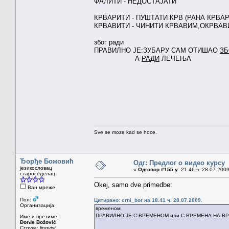
ФАЛИТИ - НЕДОСТАЈАТИ
КРВАРИТИ - ПУШТАТИ КРВ (РАНА КРВАР
КРВАВИТИ - ЧИНИТИ КРВАВИМ,ОКРВАВ
због ради
ПРАВИЛНО ЈЕ:ЗУБАРУ САМ ОТИШАО
З
А
РАДИ
ЛЕЧЕЊА
Sve se moze kad se hoce.
Ђорђе Божовић
Одг: Предлог о видео курсу
језикословац
«
Одговор #155 у:
21.46 ч. 28.07.2009
староседелац
Okej, samo dve primedbe:
Ван мреже
Пол:
Цитирано: crni_bor на 18.41 ч. 28.07.2009.
Организација:
временом
ПРАВИЛНО ЈЕ:С ВРЕМЕНОМ или С ВРЕМЕНА НА В
Име и презиме:
Đorđe Božović
Струка:
lingvist