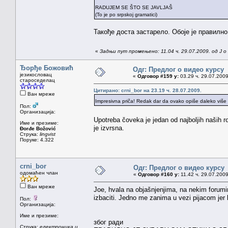
RADUJEM SE ŠTO SE JAVLJAŠ
(To je po srpskoj gramatici)
Такође доста застарело. Обоје је правилно
«
Задњи пут промењено: 11.04 ч. 29.07.2009. од J o
Ђорђе Божовић
Одг: Предлог о видео курсу
језикословац
«
Одговор #159 у:
03.29 ч. 29.07.2009
староседелац
Цитирано: crni_bor на 23.19 ч. 28.07.2009.
Ван мреже
Impresivna priča! Redak dar da ovako opiše daleko više 
Пол:
Организација:
Upotreba čoveka je jedan od najboljih naših
Име и презиме:
je izvrsna.
Đorđe Božović
Струка:
lingvist
Поруке: 4.322
crni_bor
Одг: Предлог о видео курсу
одомаћен члан
«
Одговор #160 у:
11.42 ч. 29.07.2009
Ван мреже
Joe, hvala na objašnjenjima, na nekim forumi
izbaciti. Jedno me zanima u vezi pijacom jer
Пол:
Организација:
Име и презиме:
због ради
Струка:
електроника и