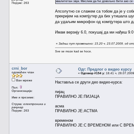
квалитетан звук. Мислим да ће довољно бити ако с
Поруке: 263
Апсолутно се слажем са тобом да је у со
прекријем на компјутер да бих утишала шу
да удаљим микрофон од компјутера што д
Имам верзију 6.0, покушај да ми нађеш 9.
«
Задњи пут промењено: 15.20 ч. 23.07.2009. од crn
Sve se moze kad se hoce.
crni_bor
Одг: Предлог о видео курсу
одомаћен члан
«
Одговор #154 у:
18.41 ч. 28.07.2009
Ван мреже
Наставља се други део видео-курса:
Пол:
Организација:
пијац
ПРАВИЛНО ЈЕ:ПИЈАЦА
Име и презиме:
Струка:
електроника и
асма
рачунар
ПРАВИЛНО ЈЕ:АСТМА
Поруке: 263
временом
ПРАВИЛНО ЈЕ:С ВРЕМЕНОМ или С ВРЕ