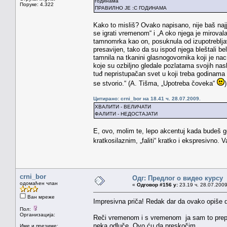
годинама
Поруке: 4.322
ПРАВИЛНО ЈЕ :С ГОДИНАМА
Kako to misliš? Ovako napisano, nije baš najj
se igrati vremenom“ i „A oko njega je mirova
tamnomrka kao on, posuknula od izupotreblja
presavijen, tako da su ispod njega bleštali be
tamnila na tkanini glasnogovornika koji je na
koje su ozbiljno gledale pozlatama svojih nasl
tuđ nepristupačan svet u koji treba godinama i 
se stvorio.“ (A. Tišma, „Upotreba čoveka“
)
Цитирано: crni_bor на 18.41 ч. 28.07.2009.
ХВАЛИТИ - ВЕЛИЧАТИ
ФАЛИТИ - НЕДОСТАЈАТИ
E, ovo, molim te, lepo akcentuj kada budeš govo
kratkosilaznim, „faliti“ kratko i ekspresivno. 
crni_bor
Одг: Предлог о видео курсу
одомаћен члан
«
Одговор #156 у:
23.19 ч. 28.07.2009
Ван мреже
Impresivna priča! Redak dar da ovako opiše d
Пол:
Организација:
Reči vremenom i s vremenom ja sam to prepisa
neka odluče. Ovo ću da preskočim.
Име и презиме: