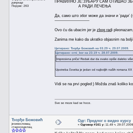
ПРАВИЛНО ЈЕ:ЗУБАРУ САМ ОТИШАО З
рачунар
А РАДИ ЛЕЧЕЊА
Поруке: 263
Да, само што због може да значи и ’ради’ 
—————————
Ovo ću da ubacim jer je
zbog rad
i pleonazam,
Zanima me kako da ukratko objasnim na bolj
Цитирано: Ђорђе Божовић на 03.29 ч. 29.07.2009.
Цитирано: crni_bor на 23.19 ч. 28.07.2009.
Impresivna priča! Redak dar da ovako opiše daleko više 
Upotreba čoveka je jedan od najboljih naših romana XX 
Vidi se na prvi pogled:) Možda znaš koliko ko
Sve se moze kad se hoce.
Ђорђе Божовић
Одг: Предлог о видео курсу
језикословац
«
Одговор #161 у:
11.49 ч. 29.07.2009
староседелац