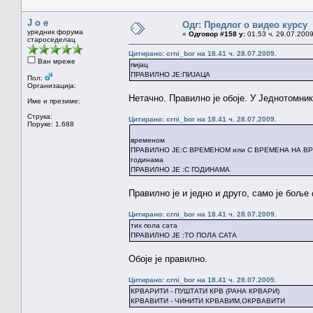
J o e
Одг: Предлог о видео курсу
уредник форума
«
Одговор #158 у:
01.53 ч. 29.07.2009
староседелац
Цитирано: crni_bor на 18.41 ч. 28.07.2009.
Ван мреже
пијац
ПРАВИЛНО ЈЕ:ПИЈАЦА
Пол:
Организација:
Нетачно. Правилно је обоје. У Једнотомник
Име и презиме:
Струка:
Цитирано: crni_bor на 18.41 ч. 28.07.2009.
Поруке: 1.688
временом
ПРАВИЛНО ЈЕ:С ВРЕМЕНОМ или С ВРЕМЕНА НА В
годинама
ПРАВИЛНО ЈЕ :С ГОДИНАМА
Правилно је и једно и друго, само је боље
Цитирано: crni_bor на 18.41 ч. 28.07.2009.
тих пола сата
ПРАВИЛНО ЈЕ :ТО ПОЛА САТА
Обоје је правилно.
Цитирано: crni_bor на 18.41 ч. 28.07.2009.
КРВАРИТИ - ПУШТАТИ КРВ (РАНА КРВАРИ)
КРВАВИТИ - ЧИНИТИ КРВАВИМ,ОКРВАВИТИ