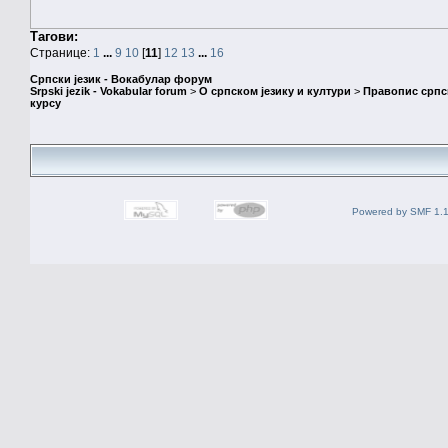
Тагови:
Странице:
1
...
9
10
[
11
]
12
13
...
16
Српски језик - Вокабулар форум
Srpski jezik - Vokabular forum
>
О српском језику и култури
>
Правопис српск
курсу
Powered by SMF 1.