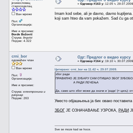
језикословац
«
Одговор #163 у:
12.05 ч. 29.07.2009
староседелац
Imam kod sebe, ali je davno, davno kupljena
Ван мреже
koji sam hteo da vam pokažem. Sad ću ga otk
Пол:
Организација:
Име и презиме:
Đorđe Božović
Струка:
lingvist
Поруке: 4.322
crni_bor
Одг: Предлог о видео курсу
одомаћен члан
«
Одговор #164 у:
19.10 ч. 30.07.2009
Ван мреже
Цитирано: crni_bor на 11.42 ч. 29.07.2009.
због ради
Пол:
ПРАВИЛНО ЈЕ:ЗУБАРУ САМ ОТИШАО ЗБОГ ЗУБОБ
Организација:
А РАДИ ЛЕЧЕЊА
Име и презиме:
Да, само што због може да значи и ’ради’ (= циљ): о
Струка:
електроника и
рачунар
Поруке: 263
Уместо објашњења ја бих овако поставила к
ЗБОГ
ЈЕ ОЗНАЧАВАЊЕ УЗРОКА,
РАДИ
Ј
Sve se moze kad se hoce.