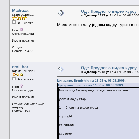
Madiuxa
Одг: Предлог о видео курсу
староседелац
«
Одговор #217 у:
14.01 ч. 06.08.2009
Ван мреже
Мада можеш да у једном кадру туриш и осно
Пол:
Организација:
Име и презиме:
Струка:
Поруке: 7.477
crni_bor
Одг: Предлог о видео курсу
одомаћен члан
«
Одговор #218 у:
15.41 ч. 06.08.2009
Ван мреже
Цитирано: Brunichild на 13.58 ч. 06.08.2009.
Цитирано: crni_bor на 13.50 ч. 06.08.2009.
Пол:
Организација:
Мислим да ће овај кадар буде тако постаљен:
Име и презиме:
у овом кадру стоји:
Струка:
електроника и
рачунар
1 — 5. серија видео-курса
Поруке: 263
copyright
са линком
са логом