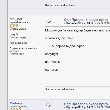
Sve se moze kad se hoce.
crni_bor
Одг: Предлог о видео курсу
одомаћен члан
«
Одговор #215 у:
13.50 ч. 06.08.2009
Ван мреже
Мислим да ће овај кадар буде тако поста
Пол:
Организација:
у овом кадру стоји:
Име и презиме:
1 — 5. серија видео-курса
Струка:
електроника и
рачунар
copyright
Поруке: 263
са линком
са логом
Sve se moze kad se hoce.
Madiuxa
Одг: Предлог о видео курсу
староседелац
«
Одговор #216 у:
13.58 ч. 06.08.2009