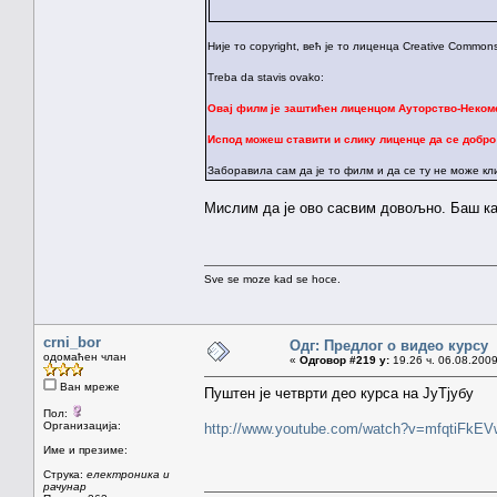
Није то copyright, већ је то лиценца Creative Commo
Treba da stavis ovako:
Овај филм је заштићен лиценцом Ауторство-Некоме
Испод можеш ставити и слику лиценце да се добро
Заборавила сам да је то филм и да се ту не може кли
Мислим да је ово сасвим довољно. Баш као
Sve se moze kad se hoce.
crni_bor
Одг: Предлог о видео курсу
одомаћен члан
«
Одговор #219 у:
19.26 ч. 06.08.2009
Ван мреже
Пуштен је четврти део курса на ЈуТјубу
Пол:
Организација:
http://www.youtube.com/watch?v=mfqtiFkE
Име и презиме:
Струка:
електроника и
рачунар