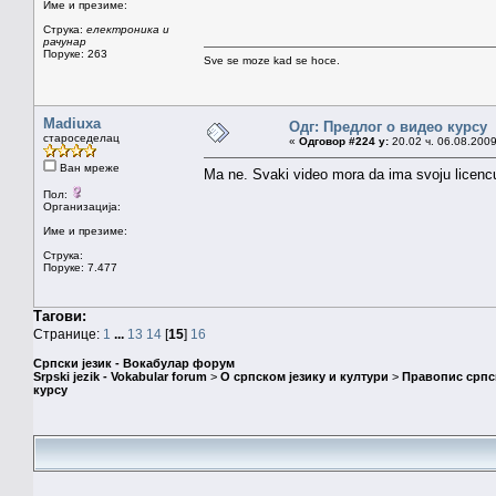
Име и презиме:
Струка:
електроника и
рачунар
Поруке: 263
Sve se moze kad se hoce.
Madiuxa
Одг: Предлог о видео курсу
староседелац
«
Одговор #224 у:
20.02 ч. 06.08.2009
Ван мреже
Ma ne. Svaki video mora da ima svoju licencu.
Пол:
Организација:
Име и презиме:
Струка:
Поруке: 7.477
Тагови:
Странице:
1
...
13
14
[
15
]
16
Српски језик - Вокабулар форум
Srpski jezik - Vokabular forum
>
О српском језику и култури
>
Правопис српск
курсу