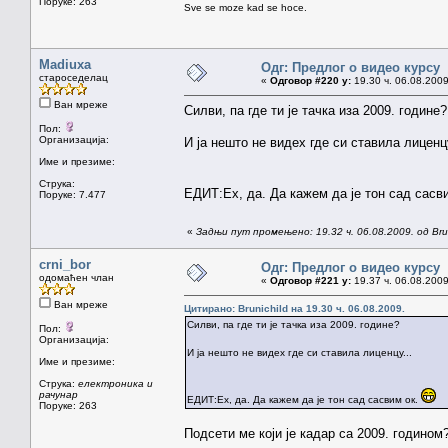
Поруке: 263
Sve se moze kad se hoce.
Madiuxa
Одг: Предлог о видео курсу
староседелац
«
Одговор #220 у:
19.30 ч. 06.08.2009
Ван мреже
Силви, па где ти је тачка иза 2009. године?
Пол:
Организација:
И ја нешто не видех где си ставила лиценцу
Име и презиме:
Струка:
ЕДИТ:Ех, да. Да кажем да је тон сад сасв
Поруке: 7.477
«
Задњи пут промењено: 19.32 ч. 06.08.2009. од Brun
crni_bor
Одг: Предлог о видео курсу
одомаћен члан
«
Одговор #221 у:
19.37 ч. 06.08.2009
Ван мреже
Цитирано: Brunichild на 19.30 ч. 06.08.2009.
Силви, па где ти је тачка иза 2009. године?
Пол:
Организација:
И ја нешто не видех где си ставила лиценцу...
Име и презиме:
Струка:
електроника и
рачунар
ЕДИТ:Ех, да. Да кажем да је тон сад сасвим ок.
Поруке: 263
Подсети ме који је кадар са 2009. годином