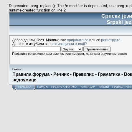
Deprecated: preg_replace(): The /e modifier is deprecated, use preg_re
runtime-created function on line 2
Српски јез
Srpski jez
Добро дошли,
Гост
. Молимо вас
пријавите се
или се
региструјте
.
Да ли сте изгубили ваш
активациони e-mail?
Пријавите се корисничким именом или имејлом, лозинком и дужином сесије
Вести
:
Правила форума
-
Речник
-
Правопис
-
Граматика
-
Вок
недоумице
ПОЧЕТНА
ПОМОЋ
ПРЕТРАГА ФОРУМА
КАЛЕНДАР
ТАГОВИ
ПРИЈАВЉИВА