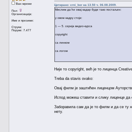
Ван мреже
Цитирано: crni_bor на 13.50 ч. 06.08.2009.
Мислим да ће овај кадар буде тако постаљен:
Пол:
Организација:
у овом кадру стоји:
Име и презиме:
1 — 5. серија видео-курса
Струка:
Поруке: 7.477
copyright
са линком
са логом
Није то copyright, већ је то лиценца Crea
Treba da stavis ovako:
Овај филм је заштићен лиценцом Ауторств
Испод можеш ставити и слику лиценце да 
Заборавила сам да је то филм и да се ту н
нету.