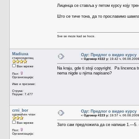
Лиценца се ставља у петом курсу коју тре
Што се тиче тона, да то прославимо шам
Sve se moze kad se hoce.
Madiuxa
Одг: Предлог о видео курсу
староседелац
«
Одговор #222 у:
19.42 ч. 06.08.2009
Ван мреже
Na kraju, gde ti stoji copyright. Pa lincenca 
nema nigde u njima napisano?
Пол:
Организација:
Име и презиме:
Струка:
Поруке: 7.477
crni_bor
Одг: Предлог о видео курсу
одомаћен члан
«
Одговор #223 у:
19.57 ч. 06.08.2009
Ван мреже
Зато сам предложила да се напише 1.—5. с
Пол:
Организација: