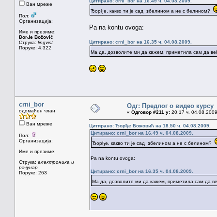
Цитирано: crni_bor на 16.49 ч. 04.08.2009.
Ван мреже
Ђорђе, какво ти је сад
з
белином а не с белином?
Пол:
Организација:
Pa na kontu ovoga:
Име и презиме:
Đorđe Božović
Цитирано: crni_bor на 16.35 ч. 04.08.2009.
Струка:
lingvist
Поруке: 4.322
Ма да, дозволите ми да кажем, приметила сам да ве
crni_bor
Одг: Предлог о видео курсу
одомаћен члан
«
Одговор #211 у:
20.17 ч. 04.08.2009
Ван мреже
Цитирано: Ђорђе Божовић на 18.50 ч. 04.08.2009.
Цитирано: crni_bor на 16.49 ч. 04.08.2009.
Пол:
Организација:
Ђорђе, какво ти је сад
з
белином а не с белином?
Име и презиме:
Pa na kontu ovoga:
Струка:
електроника и
рачунар
Цитирано: crni_bor на 16.35 ч. 04.08.2009.
Поруке: 263
Ма да, дозволите ми да кажем, приметила сам да в