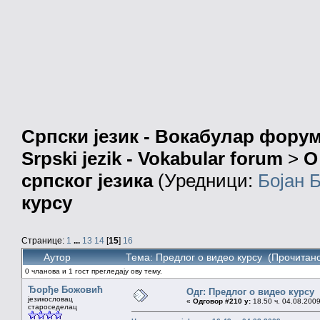
Српски језик - Вокабулар фору
Srpski jezik - Vokabular forum
>
О
српског језика
(Уредници:
Бојан 
курсу
Странице:
1
...
13
14
[
15
]
16
Аутор
Тема: Предлог о видео курсу (Прочитано
0 чланова и 1 гост прегледају ову тему.
Ђорђе Божовић
Одг: Предлог о видео курсу
језикословац
«
Одговор #210 у:
18.50 ч. 04.08.2009
староседелац