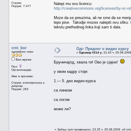
Струка:
Nalepi mu ovu licencu:
Поруке: 7.477
http://creativecommons.org/licenses/by-nc-nd
Moze da se preuzima, ali ne sme da se menja 
lepo pise. Takodje mozes nalepiti ovu sliku:
tekstu prethodnog linka koji sam ti dala.
crni_bor
Одг: Предлог о видео курсу
одомаћен члан
«
Одговор #214 у:
22.43 ч. 05.08.2009
Ван мреже
Бруничајлд, хвала ти! Ово је сјајно!
Пол:
Организација:
у овом кадру стоји:
Име и презиме:
1.— 5. део видео-курса
Струка:
електроника и
рачунар
Поруке: 263
са линком
са логом
може ли?
«
Задњи пут промењено: 23.35 ч. 05.08.2009. од crn