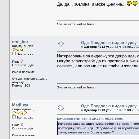
Да, да... збелина, и може цбелина...
Sve se moze kad se hoce.
crni_bor
Одг: Предлог о видео курсу
одомаћен члан
«
Одговор #212 у:
20.23 ч. 05.08.2009
Ван мреже
Интересовање за видео-курса добро иде, с
могуће злоупотребе да их претвори у бизни
Пол:
Организација:
свакога.
, али ово ми се не свиђа и желел
Име и презиме:
Струка:
електроника и
рачунар
Поруке: 263
Sve se moze kad se hoce.
Madiuxa
Одг: Предлог о видео курсу
староседелац
«
Одговор #213 у:
20.27 ч. 05.08.2009
Ван мреже
Цитирано: crni_bor на 20.23 ч. 05.08.2009.
Интересовање за видео-курса добро иде, свесни смо
Пол:
претвори у бизнис, нпр.,
Забрањено је за коришћење 
Организација:
звучи, имате ли неки бољи предлог?
Име и презиме: