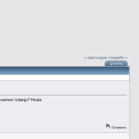
« претходне
следеће »
ШТАМПАЈ
stvarnom izdanju? Hvala.
Сачувана