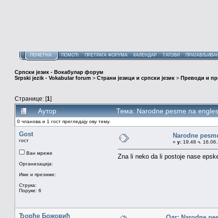
ПОЧЕТНА
ПОМОЋ
ПРЕТРАГА ФОРУМА
КАЛЕНДАР
ТАГОВИ
ПРИЈАВЉИВА
Српски језик - Вокабулар форум
Srpski jezik - Vokabular forum
>
Страни језици и српски језик
>
Преводи и п
Странице: [
1
]
Аутор
Тема: Narodne pesme na engle
0 чланова и 1 гост прегледају ову тему.
Gost
Narodne pesm
гост
«
у:
19.48 ч. 16.06
Ван мреже
Zna li neko da li postoje nase eps
Организација:
Име и презиме:
Струка:
Поруке: 6
Ђорђе Божовић
Одг: Narodne pe