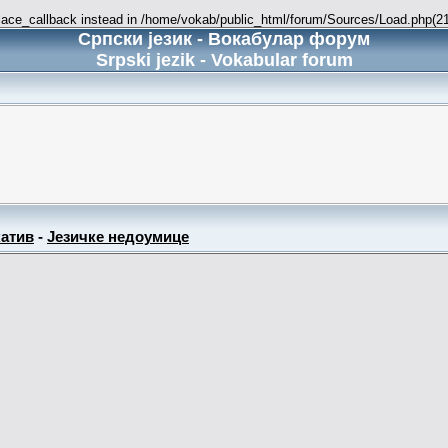
place_callback instead in /home/vokab/public_html/forum/Sources/Load.php(216
Српски језик - Вокабулар форум
Srpski jezik - Vokabular forum
атив
-
Језичке недоумице