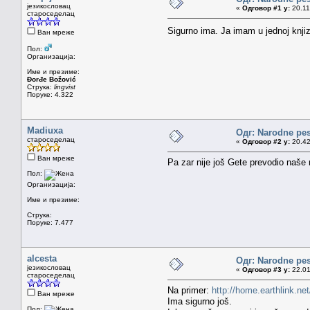
језикословац
«
Одговор #1 у:
20.11
староседелац
Sigurno ima. Ja imam u jednoj knj
Ван мреже
Пол:
Организација:
Име и презиме:
Đorđe Božović
Струка:
lingvist
Поруке: 4.322
Madiuxa
Одг: Narodne pe
староседелац
«
Одговор #2 у:
20.42
Ван мреже
Pa zar nije još Gete prevodio naš
Пол:
Организација:
Име и презиме:
Струка:
Поруке: 7.477
alcesta
Одг: Narodne pe
језикословац
«
Одговор #3 у:
22.01
староседелац
Na primer:
http://home.earthlink.n
Ван мреже
Ima sigurno još.
Пол: