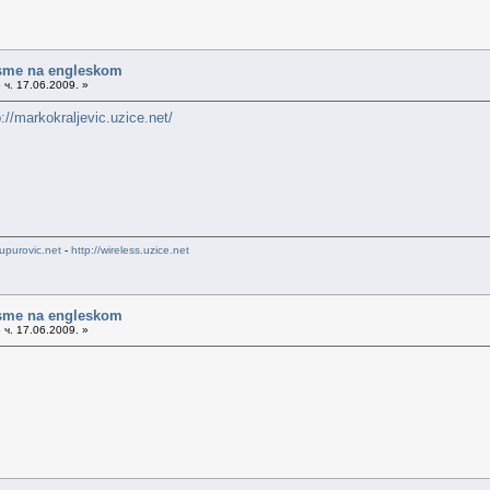
sme na engleskom
 ч. 17.06.2009. »
p://markokraljevic.uzice.net/
upurovic.net
-
http://wireless.uzice.net
sme na engleskom
 ч. 17.06.2009. »