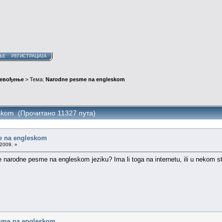
ЊЕ
РЕГИСТРАЦИЈА
ревођење
> Тема:
Narodne pesme na engleskom
skom (Прочитано 11327 пута)
e na engleskom
.2009. »
ke narodne pesme na engleskom jeziku? Ima li toga na internetu, ili u nekom 
sme na engleskom