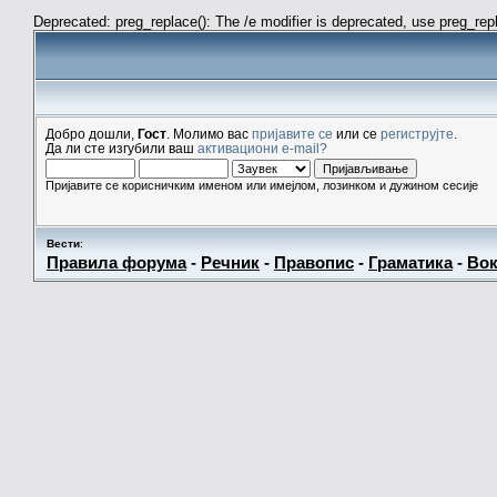
Deprecated: preg_replace(): The /e modifier is deprecated, use preg_re
Добро дошли,
Гост
. Молимо вас
пријавите се
или се
региструјте
.
Да ли сте изгубили ваш
активациони e-mail?
Пријавите се корисничким именом или имејлом, лозинком и дужином сесије
Вести
:
Правила форума
-
Речник
-
Правопис
-
Граматика
-
Вок