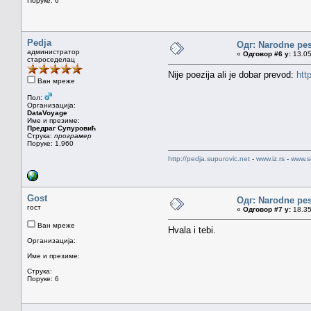
Поруке: 6
Pedja
Одг: Narodne pe
администратор
«
Одговор #6 у:
13.05
староседелац
Nije poezija ali je dobar prevod:
htt
Ван мреже
Пол:
Организација:
DataVoyage
Име и презиме:
Предраг Супуровић
Струка:
програмер
Поруке: 1.960
http://pedja.supurovic.net
-
www.iz.rs
-
www.s
Gost
Одг: Narodne pe
гост
«
Одговор #7 у:
18.35
Ван мреже
Hvala i tebi.
Организација:
Име и презиме:
Струка:
Поруке: 6