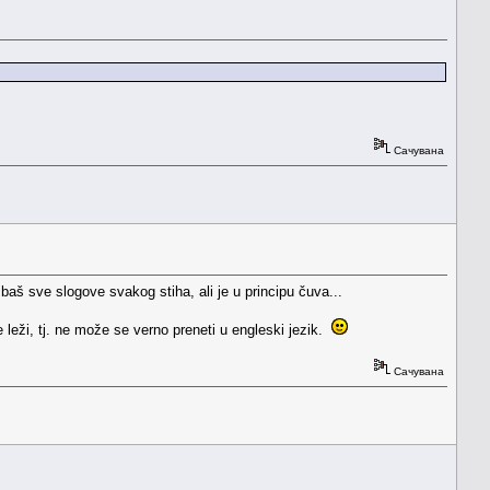
Сачувана
aš sve slogove svakog stiha, ali je u principu čuva...
eži, tj. ne može se verno preneti u engleski jezik.
Сачувана