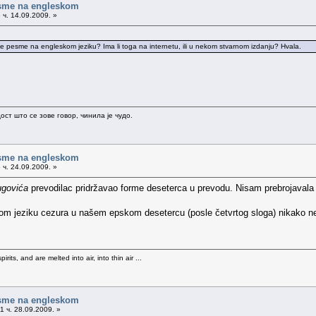
sme na engleskom
 ч. 14.09.2009. »
e pesme na engleskom jeziku? Ima li toga na internetu, ili u nekom stvarnom izdanju? Hvala.
ост што се зове говор, чинила је чудо.
sme na engleskom
 ч. 24.09.2009. »
ugovića
prevodilac pridržavao forme deseterca u prevodu. Nisam prebrojavala b
m jeziku cezura u našem epskom desetercu (posle četvrtog sloga) nikako ne l
rits, and are melted into air, into thin air ...
sme na engleskom
1 ч. 28.09.2009. »