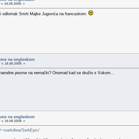
 ч. 16.06.2009. »
izi odlomak Smrti Majke Jugovića na francuskom.
sme na engleskom
 ч. 16.06.2009. »
e narodne pesme na nemački? Onomad kad se družio s Vukom...
sme na engleskom
 ч. 16.06.2009. »
et/~markdlew/SerbEpic/