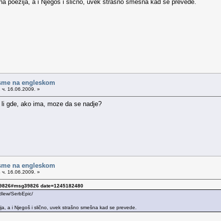
na poezija, a i Njegoš i slično, uvek strašno smešna kad se prevede.
sme na engleskom
 ч. 16.06.2009. »
e li gde, ako ima, moze da se nadje?
sme na engleskom
 ч. 16.06.2009. »
g39826#msg39826 date=1245182480
kdlew/SerbEpic/
ja, a i Njegoš i slično, uvek strašno smešna kad se prevede.