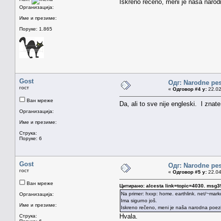
Iskreno rečeno, meni je naša narod
Организација:
Име и презиме:
Поруке: 1.865
Gost
Одг: Narodne pe
гост
«
Одговор #4 у:
22.02
Ван мреже
Da, ali to sve nije engleski. I znat
Организација:
Име и презиме:
Струка:
Поруке: 6
Gost
Одг: Narodne pe
гост
«
Одговор #5 у:
22.04
Ван мреже
Цитирано: alcesta link=topic=4030. ms
Na primer: hxxp: home. earthlink. net/~mar
Организација:
Ima sigurno još.
Име и презиме:
Iskreno rečeno, meni je naša narodna poezi
Hvala.
Струка: