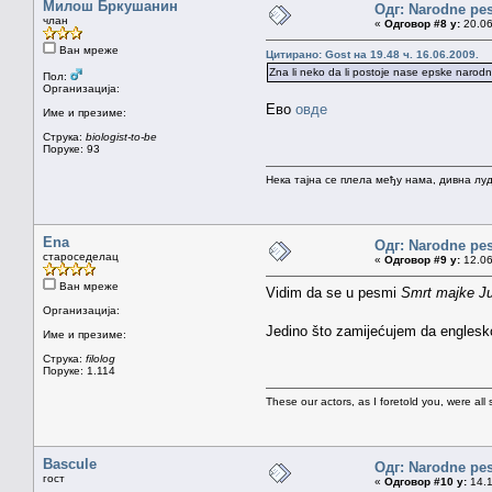
Милош Бркушанин
Одг: Narodne pe
члан
«
Одговор #8 у:
20.06
Ван мреже
Цитирано: Gost на 19.48 ч. 16.06.2009.
Zna li neko da li postoje nase epske narodn
Пол:
Организација:
Ево
овде
Име и презиме:
Струка:
biologist-to-be
Поруке: 93
Нека тајна се плела међу нама, дивна луд
Ena
Одг: Narodne pe
староседелац
«
Одговор #9 у:
12.06
Ван мреже
Vidim da se u pesmi
Smrt majke J
Организација:
Jedino što zamijećujem da englesko
Име и презиме:
Струка:
filolog
Поруке: 1.114
These our actors, as I foretold you, were all spi
Bascule
Одг: Narodne pe
гост
«
Одговор #10 у:
14.1