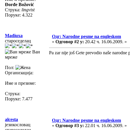
Đorđe Božović
Струка:
lingvist
Поруке: 4.322
Madiuxa
Одг: Narodne pesme na engleskom
староседелац
«
Одговор #2 у:
20.42 ч. 16.06.2009. »
Ван
Pa zar nije još Gete prevodio naše narodn
мреже
Пол:
Организација:
Име и презиме:
Струка:
Поруке: 7.477
alcesta
Одг: Narodne pesme na engleskom
језикословац
«
Одговор #3 у:
22.01 ч. 16.06.2009. »
староседелац