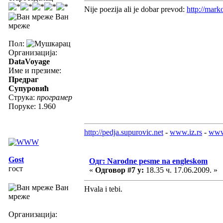
Nije poezija ali je dobar prevod:
http://marko
Ван
мреже
Пол:
Организација:
DataVoyage
Име и презиме:
Предраг
Супуровић
Струка:
програмер
Поруке: 1.960
http://pedja.supurovic.net
-
www.iz.rs
-
www
Gost
Одг: Narodne pesme na engleskom
гост
«
Одговор #7 у:
18.35 ч. 17.06.2009. »
Ван
Hvala i tebi.
мреже
Организација: