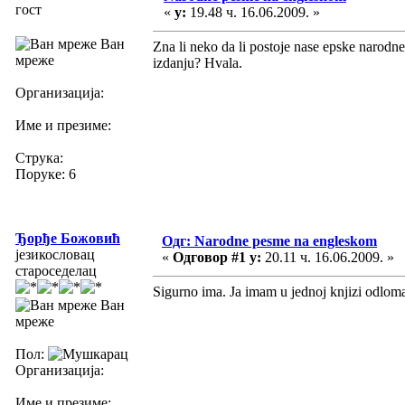
гост
«
у:
19.48 ч. 16.06.2009. »
Ван
Zna li neko da li postoje nase epske narodn
мреже
izdanju? Hvala.
Организација:
Име и презиме:
Струка:
Поруке: 6
Ђорђе Божовић
Одг: Narodne pesme na engleskom
језикословац
«
Одговор #1 у:
20.11 ч. 16.06.2009. »
староседелац
Sigurno ima. Ja imam u jednoj knjizi odlo
Ван
мреже
Пол:
Организација:
Име и презиме: