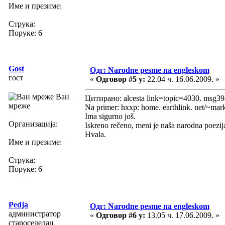
Име и презиме:
Струка:
Поруке: 6
Gost
Одг: Narodne pesme na engleskom
гост
«
Одговор #5 у:
22.04 ч. 16.06.2009. »
Ван
Цитирано: alcesta link=topic=4030. msg
мреже
Na primer: hxxp: home. earthlink. net/~ma
Ima sigurno još.
Организација:
Iskreno rečeno, meni je naša narodna poezij
Hvala.
Име и презиме:
Струка:
Поруке: 6
Pedja
Одг: Narodne pesme na engleskom
администратор
«
Одговор #6 у:
13.05 ч. 17.06.2009. »
староседелац