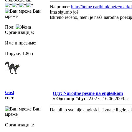
Na primer:
http://home.earthlink.net/~mark
Ван
Ima sigurno još.
мреже
Iskreno rečeno, meni je naša narodna poezija
Пол:
Организација:
Име и презиме:
Поруке: 1.865
Gost
Одг: Narodne pesme na engleskom
гост
«
Одговор #4 у:
22.02 ч. 16.06.2009. »
Ван
Da, ali to sve nije engleski. I znate li gde,
мреже
Организација: