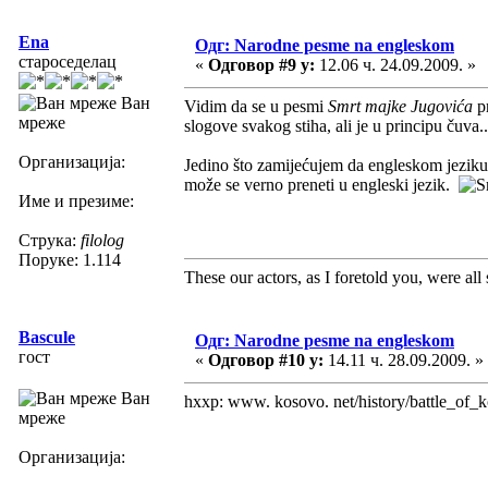
Ena
Одг: Narodne pesme na engleskom
староседелац
«
Одговор #9 у:
12.06 ч. 24.09.2009. »
Ван
Vidim da se u pesmi
Smrt majke Jugovića
p
мреже
slogove svakog stiha, ali je u principu čuva..
Организација:
Jedino što zamijećujem da engleskom jeziku 
može se verno preneti u engleski jezik.
Име и презиме:
Струка:
filolog
Поруке: 1.114
These our actors, as I foretold you, were all sp
Bascule
Одг: Narodne pesme na engleskom
гост
«
Одговор #10 у:
14.11 ч. 28.09.2009. »
Ван
hxxp: www. kosovo. net/history/battle_of_k
мреже
Организација: