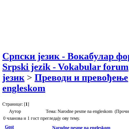
Српски језик - Вокабулар ф
Srpski jezik - Vokabular forum
језик
>
Преводи и превођење
engleskom
Странице: [
1
]
Аутор
Тема: Narodne pesme na engleskom (Прочи
0 чланова и 1 гост прегледају ову тему.
Gost
Narodne pesme na engleskom