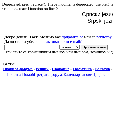
Deprecated: preg_replace(): The /e modifier is deprecated, use preg
: runtime-created function on line 2
Српски јези
Srpski jez
Добро дошли,
Гост
. Молимо вас
пријавите се
или се
региструј
Да ли сте изгубили ваш
активациони e-mail?
Пријавите се корисничким именом или имејлом, лозинком и 
Вести
:
Правила форума
-
Речник
-
Правопис
-
Граматика
-
Вокатив
Почетна
Помоћ
Претрага форума
Календар
Тагови
Пријављив