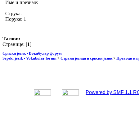
Име и презиме:
Струка:
Поруке: 1
Тагови:
Странице: [
1
]
Српски језик - Вокабулар форум
Srpski jezik - Vokabular forum
>
Страни језици и српски језик
>
Преводи и 
Powered by SMF 1.1 R