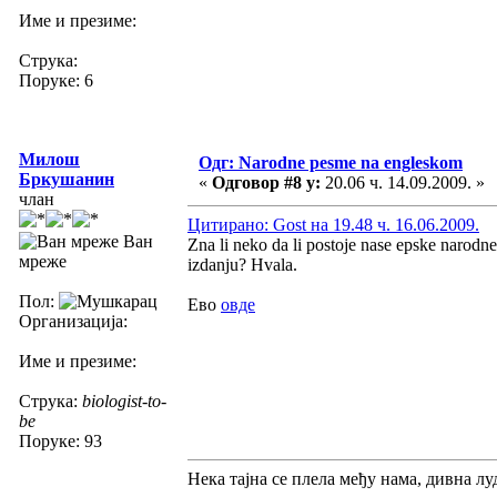
Име и презиме:
Струка:
Поруке: 6
Милош
Одг: Narodne pesme na engleskom
Бркушанин
«
Одговор #8 у:
20.06 ч. 14.09.2009. »
члан
Цитирано: Gost на 19.48 ч. 16.06.2009.
Ван
Zna li neko da li postoje nase epske narodn
мреже
izdanju? Hvala.
Пол:
Ево
овде
Организација:
Име и презиме:
Струка:
biologist-to-
be
Поруке: 93
Нека тајна се плела међу нама, дивна луд