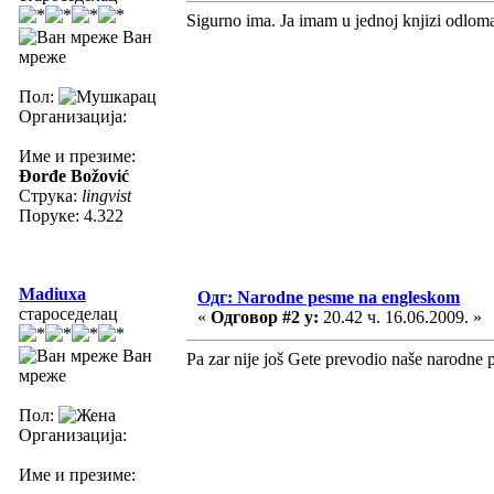
Sigurno ima. Ja imam u jednoj knjizi odlo
Ван
мреже
Пол:
Организација:
Име и презиме:
Đorđe Božović
Струка:
lingvist
Поруке: 4.322
Madiuxa
Одг: Narodne pesme na engleskom
староседелац
«
Одговор #2 у:
20.42 ч. 16.06.2009. »
Ван
Pa zar nije još Gete prevodio naše narodn
мреже
Пол:
Организација:
Име и презиме: