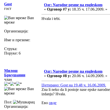
Gost
Одг: Narodne pesme na engleskom
гост
«
Одговор #7 у:
18.35 ч. 17.06.2009. »
Ван
Hvala i tebi.
мреже
Организација:
Име и презиме:
Струка:
Поруке: 6
Милош
Одг: Narodne pesme na engleskom
Бркушанин
«
Одговор #8 у:
20.06 ч. 14.09.2009. »
члан
Цитирано: Gost на 19.48 ч. 16.06.2009.
Ван
Zna li neko da li postoje nase epske narodn
мреже
izdanju? Hvala.
Пол:
Ево
овде
Организација: