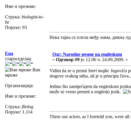
Име и презиме:
Струка:
biologist-to-
be
Поруке: 93
Нека тајна се плела међу нама, дивна луд
Ena
Одг: Narodne pesme na engleskom
староседелац
«
Одговор #9 у:
12.06 ч. 24.09.2009. »
Ван
Vidim da se u pesmi
Smrt majke Jugovića
p
мреже
slogove svakog stiha, ali je u principu čuva..
Организација:
Jedino što zamijećujem da engleskom jeziku 
može se verno preneti u engleski jezik.
Име и презиме:
Струка:
filolog
Поруке: 1.114
These our actors, as I foretold you, were all sp