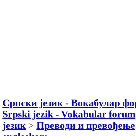
Српски језик - Вокабулар ф
Srpski jezik - Vokabular forum
језик
>
Преводи и превођење