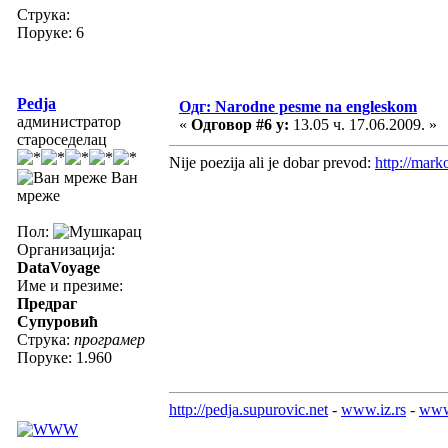
Струка:
Поруке: 6
Pedja
Одг: Narodne pesme na engleskom
администратор
«
Одговор #6 у:
13.05 ч. 17.06.2009. »
староседелац
Nije poezija ali je dobar prevod:
http://marko
Ван
мреже
Пол:
Организација:
DataVoyage
Име и презиме:
Предраг
Супуровић
Струка:
програмер
Поруке: 1.960
http://pedja.supurovic.net
-
www.iz.rs
-
www