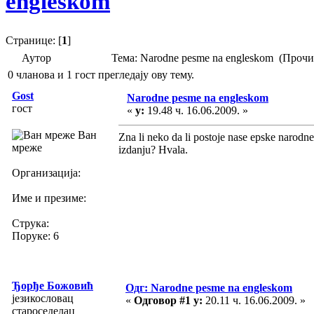
engleskom
Странице: [
1
]
Аутор
Тема: Narodne pesme na engleskom (Прочи
0 чланова и 1 гост прегледају ову тему.
Gost
Narodne pesme na engleskom
гост
«
у:
19.48 ч. 16.06.2009. »
Ван
Zna li neko da li postoje nase epske narodn
мреже
izdanju? Hvala.
Организација:
Име и презиме:
Струка:
Поруке: 6
Ђорђе Божовић
Одг: Narodne pesme na engleskom
језикословац
«
Одговор #1 у:
20.11 ч. 16.06.2009. »
староседелац