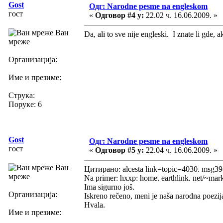
Gost
Одг: Narodne pesme na engleskom
гост
«
Одговор #4 у:
22.02 ч. 16.06.2009. »
Ван
Da, ali to sve nije engleski. I znate li gde,
мреже
Организација:
Име и презиме:
Струка:
Поруке: 6
Gost
Одг: Narodne pesme na engleskom
гост
«
Одговор #5 у:
22.04 ч. 16.06.2009. »
Ван
Цитирано: alcesta link=topic=4030. msg
мреже
Na primer: hxxp: home. earthlink. net/~ma
Ima sigurno još.
Организација:
Iskreno rečeno, meni je naša narodna poezij
Hvala.
Име и презиме: