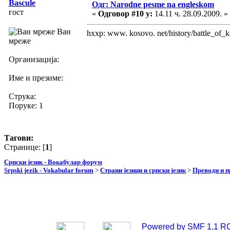
Bascule
Одг: Narodne pesme na engleskom
гост
«
Одговор #10 у:
14.11 ч. 28.09.2009. »
Ван
hxxp: www. kosovo. net/history/battle_of_k
мреже
Организација:
Име и презиме:
Струка:
Поруке: 1
Тагови:
Странице: [
1
]
Српски језик - Вокабулар форум
Srpski jezik - Vokabular forum
>
Страни језици и српски језик
>
Преводи и 
Powered by SMF 1.1 R