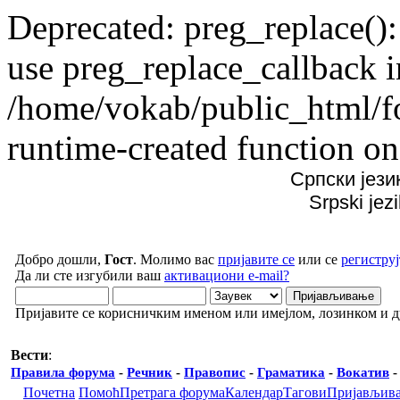
Deprecated: preg_replace():
use preg_replace_callback i
/home/vokab/public_html/f
runtime-created function on
Српски јези
Srpski jez
Добро дошли,
Гост
. Молимо вас
пријавите се
или се
региструј
Да ли сте изгубили ваш
активациони e-mail?
Пријавите се корисничким именом или имејлом, лозинком и 
Вести
:
Правила форума
-
Речник
-
Правопис
-
Граматика
-
Вокатив
Почетна
Помоћ
Претрага форума
Календар
Тагови
Пријављив