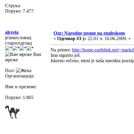
Струка:
Поруке: 7.477
alcesta
Одг: Narodne pesme na engleskom
језикословац
«
Одговор #3 у:
22.01 ч. 16.06.2009. »
староседелац
Na primer:
http://home.earthlink.net/~mark
Ван
Ima sigurno još.
мреже
Iskreno rečeno, meni je naša narodna poezija
Пол:
Организација:
Име и презиме:
Поруке: 1.865