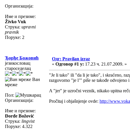
Организација:
Име и презиме:
Živko Vuk
Струка:
upravni
pravnik
Поруке: 2
Ђорђе Божовић
Одг: Pravilan izraz
језикословац
«
Одговор #1 у:
17.23 ч. 21.07.2009. »
староседелац
"Je li tako" ili "da li je tako", i skraćeno, r
Ван
razgovorno "je l’" piše se takođe odvojeno i
мреже
A "jer" je uzročni veznik, nikako upitna rečca
Пол:
Организација:
Pročitaj i objašnjenje ovde:
http://www.vok
Име и презиме:
Đorđe Božović
Струка:
lingvist
Поруке: 4.322