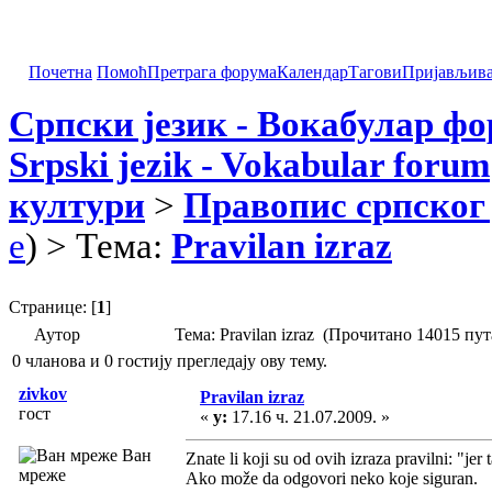
Почетна
Помоћ
Претрага форума
Календар
Тагови
Пријављив
Српски језик - Вокабулар ф
Srpski jezik - Vokabular forum
култури
>
Правопис српског 
e
) > Тема:
Pravilan izraz
Странице: [
1
]
Аутор
Тема: Pravilan izraz (Прочитано 14015 пут
0 чланова и 0 гостију прегледају ову тему.
zivkov
Pravilan izraz
гост
«
у:
17.16 ч. 21.07.2009. »
Ван
Znate li koji su od ovih izraza pravilni: "jer t
мреже
Ako može da odgovori neko koje siguran.