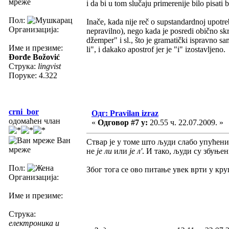
мреже
i da bi u tom slučaju primerenije bilo pisati 
Пол:
Inače, kada nije reč o supstandardnoj upotrebi
Организација:
nepravilno), nego kada je posredi obično skrać
džemper" i sl., što je gramatički ispravno 
Име и презиме:
li", i dakako apostrof jer je "i" izostavljeno.
Đorđe Božović
Струка:
lingvist
Поруке: 4.322
crni_bor
Одг: Pravilan izraz
одомаћен члан
«
Одговор #7 у:
20.55 ч. 22.07.2009. »
Ван
Ствар је у томе што људи слабо упућени 
мреже
не
је ли
или
је л'
. И тако, људи су збуњен
Пол:
Због тога се ово питање увек врти у кру
Организација:
Име и презиме:
Струка:
електроника и