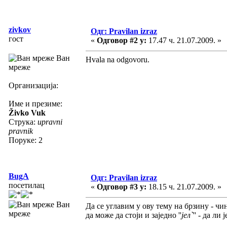
zivkov
Одг: Pravilan izraz
гост
«
Одговор #2 у:
17.47 ч. 21.07.2009. »
Ван
Hvala na odgovoru.
мреже
Организација:
Име и презиме:
Živko Vuk
Струка:
upravni
pravnik
Поруке: 2
BugA
Одг: Pravilan izraz
посетилац
«
Одговор #3 у:
18.15 ч. 21.07.2009. »
Ван
Да се углавим у ову тему на брзину - чи
мреже
да може да стоји и заједно ''
јел`
'' - да ли