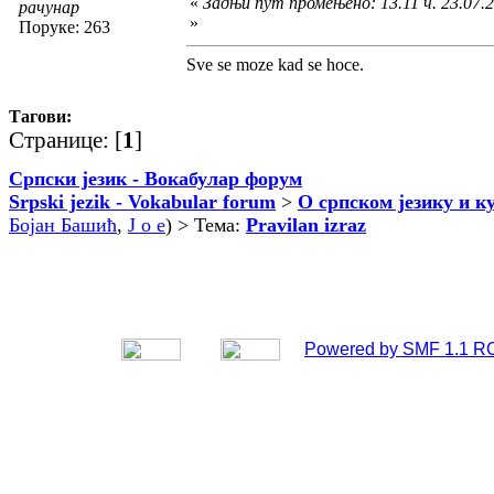
«
Задњи пут промењено: 13.11 ч. 23.07.2
рачунар
»
Поруке: 263
Sve se moze kad se hoce.
Тагови:
Странице: [
1
]
Српски језик - Вокабулар форум
Srpski jezik - Vokabular forum
>
О српском језику и к
Бојан Башић
,
J o e
) > Тема:
Pravilan izraz
Powered by SMF 1.1 R