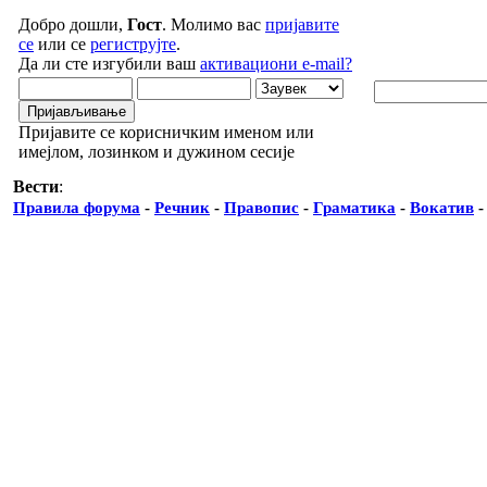
Добро дошли,
Гост
. Молимо вас
пријавите
се
или се
региструјте
.
Да ли сте изгубили ваш
активациони e-mail?
Пријавите се корисничким именом или
имејлом, лозинком и дужином сесије
Вести
:
Правила форума
-
Речник
-
Правопис
-
Граматика
-
Вокатив