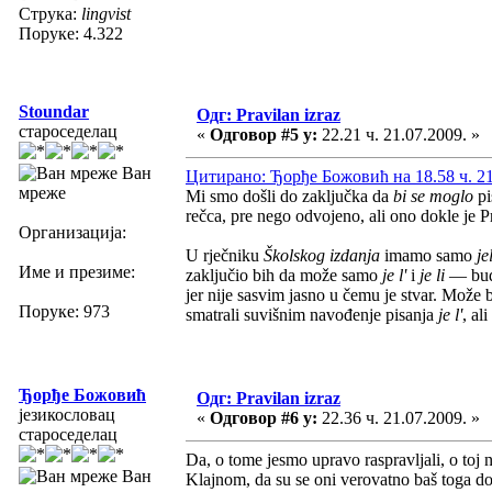
Струка:
lingvist
Поруке: 4.322
Stoundar
Одг: Pravilan izraz
староседелац
«
Одговор #5 у:
22.21 ч. 21.07.2009. »
Ван
Цитирано: Ђорђе Божовић на 18.58 ч. 21
мреже
Mi smo došli do zaključka da
bi se moglo
pi
rečca, pre nego odvojeno, ali ono dokle je Pr
Организација:
U rječniku
Školskog izdanja
imamo samo
jel
Име и презиме:
zaključio bih da može samo
je l'
i
je li
— budu
jer nije sasvim jasno u čemu je stvar. Može bi
Поруке: 973
smatrali suvišnim navođenje pisanja
je l'
, al
Ђорђе Божовић
Одг: Pravilan izraz
језикословац
«
Одговор #6 у:
22.36 ч. 21.07.2009. »
староседелац
Da, o tome jesmo upravo raspravljali, o toj n
Ван
Klajnom, da su se oni verovatno baš toga dose