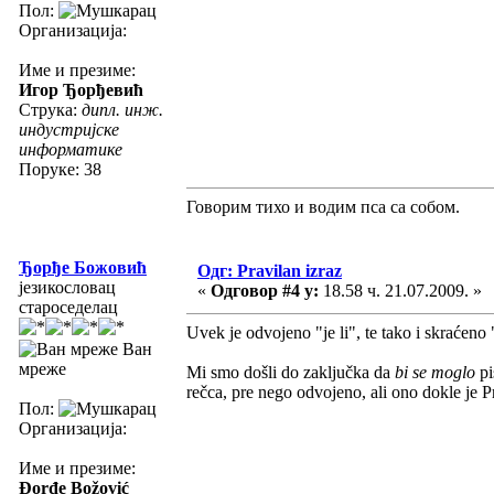
Пол:
Организација:
Име и презиме:
Игор Ђорђевић
Струка:
дипл. инж.
индустријске
информатике
Поруке: 38
Говорим тихо и водим пса са собом.
Ђорђе Божовић
Одг: Pravilan izraz
језикословац
«
Одговор #4 у:
18.58 ч. 21.07.2009. »
староседелац
Uvek je odvojeno "je li", te tako i skraćeno "
Ван
мреже
Mi smo došli do zaključka da
bi se moglo
pi
rečca, pre nego odvojeno, ali ono dokle je Pr
Пол:
Организација:
Име и презиме:
Đorđe Božović