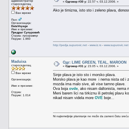
администратор
«
Одговор #30 у:
22.57 ч. 03.12.2006. »
староседелац
Ako je tirnizna, isto sto i zeleno plava, don
Ван мреже
Пол:
Организација:
DataVoyage
Име и презиме:
Предраг Супуровић
Струка:
програмер
Поруке: 1.960
http://pedja.supurovic.net
-
www.iz.rs
-
www.supurovic.net
Maduixa
Одг: LIME GREEN, TEAL, MAROON
староседелац
«
Одговор #31 у:
23.05 ч. 03.12.2006. »
Ван мреже
Sinje plava je isto sto i morsko plava.
Morsko plava je kao more i nema nista od i 
Организација:
mozda ima malo sive, ali vise tamno plave.
Име и презиме:
Ova boja
ovde
, ako nisam daltonista, nema n
Струка:
Meni barem lici na tirkiznu ili petrolej plavu
Поруке: 1.014
nikad nisam videla more
OVE
boje...
Ni najtemeljnije planiranje ne može da zameni čistu sreć