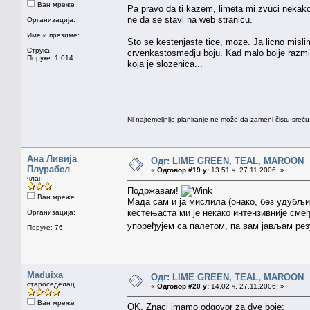
Ван мреже
Pa pravo da ti kazem, limeta mi zvuci nekako
ne da se stavi na web stranicu.
Организација:
Име и презиме:
Sto se kestenjaste tice, moze. Ja licno misl
Струка:
crvenkastosmedju boju. Kad malo bolje razmisl
Поруке: 1.014
koja je slozenica...
Ni najtemeljnije planiranje ne može da zameni čistu sreć
Ана Ливија
Одг: LIME GREEN, TEAL, MAROON
Плурабел
«
Одговор #19 у:
13.51 ч. 27.11.2006. »
члан
Подржавам!
Ван мреже
Мада сам и ја мислила (онако, без удубљи
кестењаста ми је некако интензивније смеђ
Организација:
упоређујем са палетом, па вам јављам ре
Поруке: 76
Maduixa
Одг: LIME GREEN, TEAL, MAROON
староседелац
«
Одговор #20 у:
14.02 ч. 27.11.2006. »
Ван мреже
OK. Znaci imamo odgovor za dve boje: