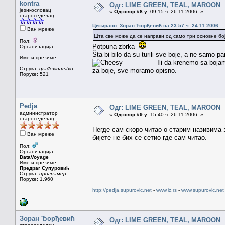
kontra
Одг: LIME GREEN, TEAL, MAROON
језикословац
«
Одговор #8 у:
09.15 ч. 26.11.2006. »
староседелац
Цитирано: Зоран Ђорђевић на 23.57 ч. 24.11.2006.
Ван мреже
Шта све може да се направи од само три основне бо
Пол:
Potpuna zbrka
Организација:
Šta bi bilo da su turili sve boje, a ne samo 
Име и презиме:
Ili da krenemo sa boja
Струка:
građevinarstvo
za boje, sve moramo opisno.
Поруке: 521
Pedja
Одг: LIME GREEN, TEAL, MAROON
администратор
«
Одговор #9 у:
15.40 ч. 26.11.2006. »
староседелац
Негде сам скоро читао о старим називима 
Ван мреже
бијете не бих се сетио где сам читао.
Пол:
Организација:
DataVoyage
Име и презиме:
Предраг Супуровић
Струка:
програмер
Поруке: 1.960
http://pedja.supurovic.net
-
www.iz.rs
-
www.supurovic.net
Зоран Ђорђевић
Одг: LIME GREEN, TEAL, MAROON