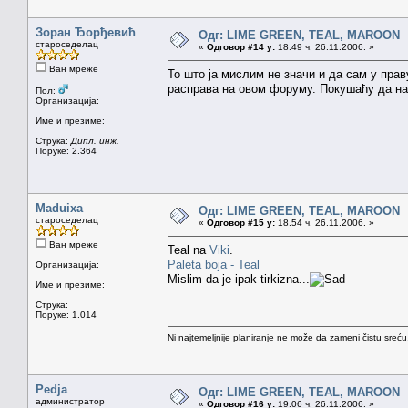
Зоран Ђорђевић
Одг: LIME GREEN, TEAL, MAROON
староседелац
«
Одговор #14 у:
18.49 ч. 26.11.2006. »
Ван мреже
То што ја мислим не значи и да сам у прав
расправа на овом форуму. Покушаћу да на
Пол:
Организација:
Име и презиме:
Струка:
Дипл. инж.
Поруке: 2.364
Maduixa
Одг: LIME GREEN, TEAL, MAROON
староседелац
«
Одговор #15 у:
18.54 ч. 26.11.2006. »
Ван мреже
Teal na
Viki
.
Paleta boja - Teal
Организација:
Mislim da je ipak tirkizna...
Име и презиме:
Струка:
Поруке: 1.014
Ni najtemeljnije planiranje ne može da zameni čistu sreć
Pedja
Одг: LIME GREEN, TEAL, MAROON
администратор
«
Одговор #16 у:
19.06 ч. 26.11.2006. »