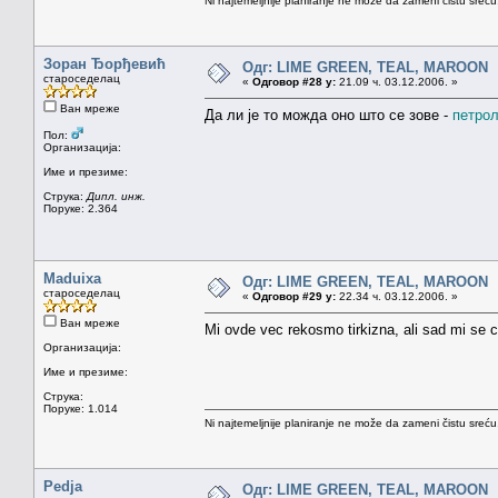
Ni najtemeljnije planiranje ne može da zameni čistu sreć
Зоран Ђорђевић
Одг: LIME GREEN, TEAL, MAROON
староседелац
«
Одговор #28 у:
21.09 ч. 03.12.2006. »
Ван мреже
Да ли је то можда оно што се зове -
петрол
Пол:
Организација:
Име и презиме:
Струка:
Дипл. инж.
Поруке: 2.364
Maduixa
Одг: LIME GREEN, TEAL, MAROON
староседелац
«
Одговор #29 у:
22.34 ч. 03.12.2006. »
Ван мреже
Mi ovde vec rekosmo tirkizna, ali sad mi se cini
Организација:
Име и презиме:
Струка:
Поруке: 1.014
Ni najtemeljnije planiranje ne može da zameni čistu sreć
Pedja
Одг: LIME GREEN, TEAL, MAROON