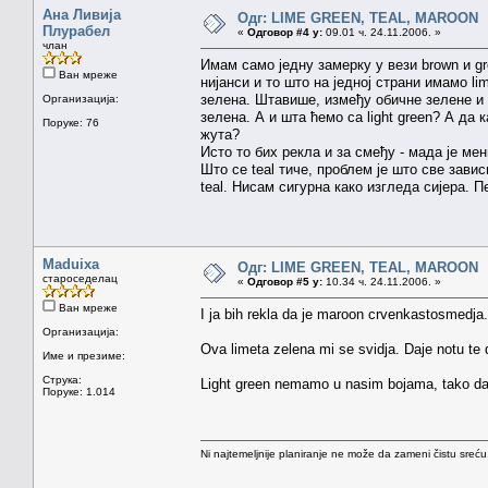
Ана Ливија
Одг: LIME GREEN, TEAL, MAROON
Плурабел
«
Одговор #4 у:
09.01 ч. 24.11.2006. »
члан
Имам само једну замерку у вези brown и g
Ван мреже
нијанси и то што на једној страни имамо l
зелена. Штавише, између обичне зелене и т
Организација:
зелена. А и шта ћемо са light green? А да
Поруке: 76
жута?
Исто то бих рекла и за смеђу - мада је м
Што се teal тиче, проблем је што све завис
teal. Нисам сигурна како изгледа сијера. П
Maduixa
Одг: LIME GREEN, TEAL, MAROON
староседелац
«
Одговор #5 у:
10.34 ч. 24.11.2006. »
Ван мреже
I ja bih rekla da je maroon crvenkastosmedja
Организација:
Ova limeta zelena mi se svidja. Daje notu te 
Име и презиме:
Струка:
Light green nemamo u nasim bojama, tako da 
Поруке: 1.014
Ni najtemeljnije planiranje ne može da zameni čistu sreć