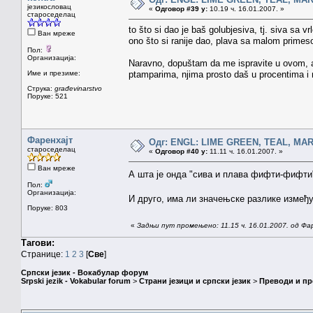
језикословац
«
Одговор #39 у:
10.19 ч. 16.01.2007. »
староседелац
to što si dao je baš golubjesiva, tj. siva sa
Ван мреже
ono što si ranije dao, plava sa malom primes
Пол:
Организација:
Naravno, dopuštam da me ispravite u ovom, al
Име и презиме:
ptamparima, njima prosto daš u procentima i 
Струка:
građevinarstvo
Поруке: 521
Фаренхајт
Одг: ENGL: LIME GREEN, TEAL, MA
староседелац
«
Одговор #40 у:
11.11 ч. 16.01.2007. »
Ван мреже
А шта је онда "сива и плава фифти-фифт
Пол:
Организација:
И друго, има ли значењске разлике измеђ
Поруке: 803
«
Задњи пут промењено: 11.15 ч. 16.01.2007. од Фа
Тагови:
Странице:
1
2
3
[
Све
]
Српски језик - Вокабулар форум
Srpski jezik - Vokabular forum
>
Страни језици и српски језик
>
Преводи и п