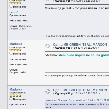
староседелац
«
Одговор #10 у:
17.28 ч. 26.11.2006. »
Ван мреже
Мислим да је teal - голубије плава. Као шт
Пол:
Организација:
Име и презиме:
Струка:
Дипл. инж.
Поруке: 2.364
«
Задњи пут промењено: 18.43 ч. 26.11.2006. од З
Maduixa
Одг: LIME GREEN, TEAL, MAROON
староседелац
«
Одговор #11 у:
18.42 ч. 26.11.2006. »
Ван мреже
Stvarno?
Meni ovde uopste ne lici na golub
Организација:
Име и презиме:
Струка:
Поруке: 1.014
Ni najtemeljnije planiranje ne može da zameni čistu sreć
Maduixa
Одг: LIME GREEN, TEAL, MAROON
староседелац
«
Одговор #12 у:
18.43 ч. 26.11.2006. »
Ван мреже
Цитирано: Предраг Супуровић на 15.40 ч. 26.11.2006
Негде сам скоро читао о старим називима за боје и 
Организација:
читао.