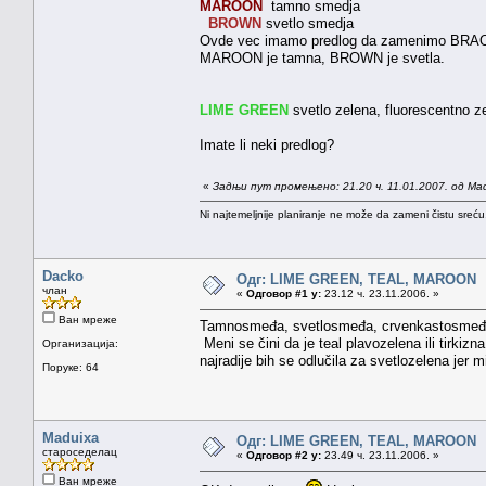
MAROON
tamno smedja
BROWN
svetlo smedja
Ovde vec imamo predlog da zamenimo BRAON
MAROON je tamna, BROWN je svetla.
LIME GREEN
svetlo zelena, fluorescentno z
Imate li neki predlog?
«
Задњи пут промењено: 21.20 ч. 11.01.2007. од Ma
Ni najtemeljnije planiranje ne može da zameni čistu sreć
Dacko
Одг: LIME GREEN, TEAL, MAROON
члан
«
Одговор #1 у:
23.12 ч. 23.11.2006. »
Ван мреже
Tamnosmeđa, svetlosmeđa, crvenkastosmeđa, f
Meni se čini da je teal plavozelena ili tirki
Организација:
najradije bih se odlučila za svetlozelena jer 
Поруке: 64
Maduixa
Одг: LIME GREEN, TEAL, MAROON
староседелац
«
Одговор #2 у:
23.49 ч. 23.11.2006. »
Ван мреже