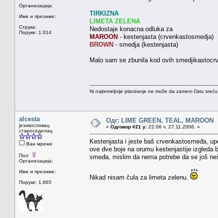
Организација:
TIRKIZNA
Име и презиме:
LIMETA ZELENA
Струка:
Nedostaje konacna odluka za
Поруке: 1.014
MAROON
- kestenjasta (crvenkastosmedja)
BROWN
- smedja (kestenjasta)
Malo sam se zbunila kod ovih smedjikastocrve
Ni najtemeljnije planiranje ne može da zameni čistu sreć
alcesta
Одг: LIME GREEN, TEAL, MAROON
језикословац
«
Одговор #21 у:
22.06 ч. 27.11.2006. »
староседелац
Kestenjasta i jeste baš crvenkastosmeđa, up
Ван мреже
ove dve boje na orumu kestenjastije izgleda
Пол:
smeđa, mislim da nema potrebe da se još neš
Организација:
Име и презиме:
Nikad nisam čula za limeta zelenu.
Поруке: 1.865