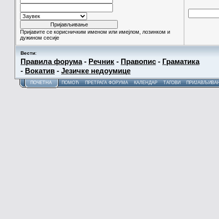
Пријавите се корисничким именом или имејлом, лозинком и
дужином сесије
Вести
:
Правила форума
-
Речник
-
Правопис
-
Граматика
-
Вокатив
-
Језичке недоумице
ПОЧЕТНА
ПОМОЋ
ПРЕТРАГА ФОРУМА
КАЛЕНДАР
ТАГОВИ
ПРИЈАВЉИВА