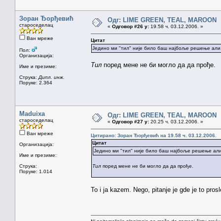
Зоран Ђорђевић
Одг: LIME GREEN, TEAL, MAROON
староседелац
«
Одговор #26 у:
19.58 ч. 03.12.2006. »
Ван мреже
Цитат
Једино ми "тил" није било баш најбоље решење али, 
Пол:
Организација:
Тил
поред мене не би могло да да прође.
Име и презиме:
Струка:
Дипл. инж.
Поруке: 2.364
Maduixa
Одг: LIME GREEN, TEAL, MAROON
староседелац
«
Одговор #27 у:
20.25 ч. 03.12.2006. »
Ван мреже
Цитирано: Зоран Ђорђевић на 19.58 ч. 03.12.2006.
Цитат
Организација:
Једино ми "тил" није било баш најбоље решење али,
Име и презиме:
Струка:
Тил
поред мене не би могло да да прође.
Поруке: 1.014
To i ja kazem. Nego, pitanje je gde je to pros