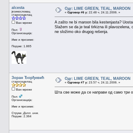
alcesta
Одг: LIME GREEN, TEAL, MAROON
језикословац
«
Одговор #6 у:
22.48 ч. 24.11.2006. »
староседелац
A zašto ne bi maroon bila kestenjasta? Uosta
Ван мреже
Slažem se da je teal tirkizna ili plavozelena,
Пол:
ne složimo oko drugog rešenja.
Организација:
Име и презиме:
Поруке: 1.865
Зоран Ђорђевић
Одг: LIME GREEN, TEAL, MAROON
староседелац
«
Одговор #7 у:
23.57 ч. 24.11.2006. »
Ван мреже
Шта све може да се направи од само три о
Пол:
Организација:
Име и презиме:
Струка:
Дипл. инж.
Поруке: 2.364