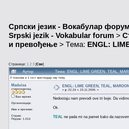
Српски језик - Вокабулар фору
Srpski jezik - Vokabular forum
>
С
и превођење
> Тема:
ENGL: LIM
Странице:
1
2
3
[
Све
]
Аутор
Тема: ENGL: LIME GREEN, TEAL, MAR
0 чланова и 1 гост прегледају ову тему.
Maduixa
ENGL: LIME GREEN, TEAL, MAROO
староседелац
«
у:
22.24 ч. 23.11.2006. »
Ван мреже
Nedostaju nam prevodi ove tri boje. Da vid
Организација:
Ok.
Име и презиме:
Струка:
TEAL
ne pada mi na pamet kako da nazovem
Поруке: 1.014