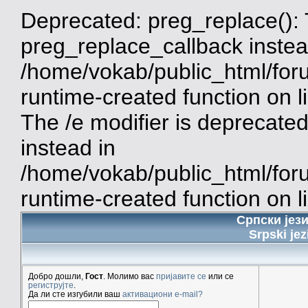
Deprecated: preg_replace(): 
preg_replace_callback instea
/home/vokab/public_html/for
runtime-created function on 
The /e modifier is deprecate
instead in
/home/vokab/public_html/for
runtime-created function on l
Српски јез
Srpski jez
Добро дошли,
Гост
. Молимо вас
пријавите се
или се
региструјте
.
Да ли сте изгубили ваш
активациони e-mail?