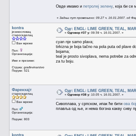
Овде имамо и
петролеј зелену
, која би се
«
Задњи пут промењено: 09.27 ч. 16.01.2007. од Фа
kontra
Одг: ENGL: LIME GREEN, TEAL, MA
језикословац
«
Одговор #37 у:
09.59 ч. 16.01.2007. »
староседелац
cyan nje samo plava;
Ван мреже
tirkizna je boja tačno na pola puta od plave 
Пол:
bojama;
Организација:
teal je prosto sivoplava, nema potrebe za odr
Име и презиме:
za tu boju.
Струка:
građevinarstvo
Поруке: 521
Фаренхајт
Одг: ENGL: LIME GREEN, TEAL, MA
староседелац
«
Одговор #38 у:
10.05 ч. 16.01.2007. »
Ван мреже
Сивоплава, у српском, ипак ће бити
ова бо
плавља од ње, и нема богзна какву сиву п
Пол:
Организација:
Поруке: 803
kontra
Одг: ENGL: LIME GREEN, TEAL, MA