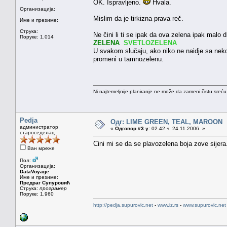
OK. Ispravljeno.
Hvala.
Организација:
Mislim da je tirkizna prava reč.
Име и презиме:
Струка:
Ne čini li ti se ipak da ova zelena ipak malo d
Поруке: 1.014
ZELENA
SVETLOZELENA
U svakom slučaju, ako niko ne naidje sa neko
promeni u tamnozelenu.
Ni najtemeljnije planiranje ne može da zameni čistu sreć
Pedja
Одг: LIME GREEN, TEAL, MAROON
администратор
«
Одговор #3 у:
02.42 ч. 24.11.2006. »
староседелац
Cini mi se da se plavozelena boja zove sijera
Ван мреже
Пол:
Организација:
DataVoyage
Име и презиме:
Предраг Супуровић
Струка:
програмер
Поруке: 1.960
http://pedja.supurovic.net
-
www.iz.rs
-
www.supurovic.net