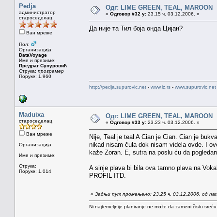
Pedja
Одг: LIME GREEN, TEAL, MAROON
администратор
«
Одговор #32 у:
23.15 ч. 03.12.2006. »
староседелац
Да није та Тил боја онда Цијан?
Ван мреже
Пол:
Организација:
DataVoyage
Име и презиме:
Предраг Супуровић
Струка:
програмер
Поруке: 1.960
http://pedja.supurovic.net
-
www.iz.rs
-
www.supurovic.net
Maduixa
Одг: LIME GREEN, TEAL, MAROON
староседелац
«
Одговор #33 у:
23.23 ч. 03.12.2006. »
Ван мреже
Nije, Teal je teal A Cian je Cian. Cian je buk
nikad nisam čula dok nisam videla ovde. I ovo 
Организација:
kaže Zoran. E, sutra na poslu ću da pogledam
Име и презиме:
Струка:
A sinje plava bi bila ova tamno plava na 
Поруке: 1.014
PROFIL ITD.
«
Задњи пут промењено: 23.25 ч. 03.12.2006. од na
Ni najtemeljnije planiranje ne može da zameni čistu sreć