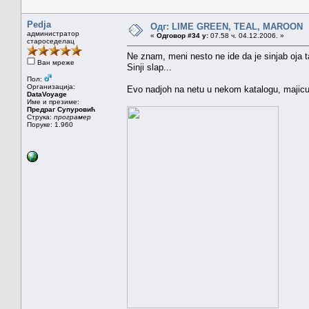
Pedja
Одг: LIME GREEN, TEAL, MAROON
администратор
«
Одговор #34 у:
07.58 ч. 04.12.2006. »
староседелац
Ne znam, meni nesto ne ide da je sinjab oja t
Ван мреже
Sinji slap...
Пол:
Организација:
Evo nadjoh na netu u nekom katalogu, majicu 
DataVoyage
Име и презиме:
Предраг Супуровић
Струка:
програмер
Поруке: 1.960