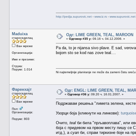
http://pedja.supurovic.net
-
www.iz.rs
-
www.supurovic.net
Maduixa
Одг: LIME GREEN, TEAL, MAROON
староседелац
«
Одговор #35 у:
09.16 ч. 04.12.2006. »
Ван мреже
Pa da, to je nijansa sivo plave. E sad, vero
bojom sto se kod nas zove teal....
Организација:
Име и презиме:
Струка:
Поруке: 1.014
Ni najtemeljnije planiranje ne može da zameni čistu sreć
Фаренхајт
Одг: ENGL: LIME GREEN, TEAL, MA
староседелац
«
Одговор #36 у:
09.20 ч. 16.01.2007. »
Ван мреже
Подржавам решења "лимета зелена, кесте
Пол:
Организација:
Узорци боја (кликнути на линкове):
turquois
Поруке: 803
Очито,
teal
би била "прљавоплава", или еве
боја с придевом на првом месту пишу се 
итд.), а
cyan
би, спрам тиркизне боје на пр