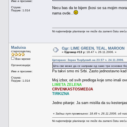
Име и презиме:
Струка:
Necu bas da te bijem (kosi se sa mojim moraln
Поруке: 1.014
nama ovde...
Ni najtemeljnije planiranje ne može da zameni čistu sreć
Maduixa
Одг: LIME GREEN, TEAL, MAROON
староседелац
«
Одговор #13 у:
18.47 ч. 26.11.2006. »
Ван мреже
Цитирано: Зоран Ђорђевић на 23.57 ч. 24.11.2006.
Организација:
Шта све може да се направи од само три основне бо
Pa takvi smo mi Srbi. Zasto jednostavno ka
Име и презиме:
Струка:
Moj izbor, od svih predloga koje smo imali ov
Поруке: 1.014
LIMETA ZELENA
CRVENKASTOSMEDJA
TIRKIZNA
Jedno pitanje: Ja sam mislila da su kestenjas
«
Задњи пут промењено: 18.49 ч. 26.11.2006. од na
Ni najtemeljnije planiranje ne može da zameni čistu sreć