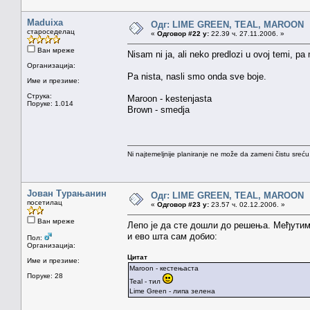
Maduixa
Одг: LIME GREEN, TEAL, MAROON
староседелац
«
Одговор #22 у:
22.39 ч. 27.11.2006. »
Ван мреже
Nisam ni ja, ali neko predlozi u ovoj temi, pa
Организација:
Pa nista, nasli smo onda sve boje.
Име и презиме:
Струка:
Maroon - kestenjasta
Поруке: 1.014
Brown - smedja
Ni najtemeljnije planiranje ne može da zameni čistu sreć
Јован Турањанин
Одг: LIME GREEN, TEAL, MAROON
посетилац
«
Одговор #23 у:
23.57 ч. 02.12.2006. »
Ван мреже
Лепо је да сте дошли до решења. Међутим
и ево шта сам добио:
Пол:
Организација:
Цитат
Име и презиме:
Maroon - кестењаста
Поруке: 28
Teal - тил
Lime Green - липа зелена