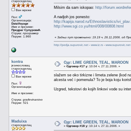
староседелац
Milsim da sam iskopao:
http://forum.wordref
Ван мреже
A nadjoh jos ponesto:
Пол:
Организација:
http://kapija.narod.ru/Ethnoslavistics/ivi_plav
DataVoyage
http://www.sgi.co.yu/html/008/00808.html
Име и презиме:
Предраг Супуровић
Струка:
програмер
Поруке: 1.960
«
Задњи пут промењено: 19.19 ч. 26.11.2006. од Пр
http://pedja.supurovic.net
-
www.iz.rs
-
www.supurovic.net
kontra
Одг: LIME GREEN, TEAL, MAROON
језикословац
«
Одговор #17 у:
10.04 ч. 27.11.2006. »
староседелац
slažem se oko tirkizne i limeta zelene (kod na
Ван мреже
alcesta već i pomenula? To je boja koju korist
Пол:
Организација:
Uzgred, tekstovi do kojih linkovi vode su int
Име и презиме:
Струка:
građevinarstvo
Поруке: 521
Maduixa
Одг: LIME GREEN, TEAL, MAROON
староседелац
«
Одговор #18 у:
10.14 ч. 27.11.2006. »