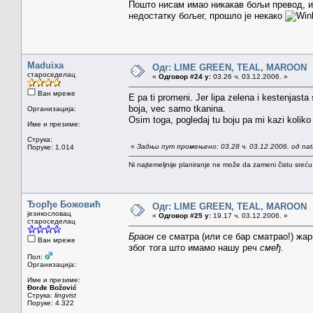
Пошто нисам имао никакав бољи превод, и
недостатку бољег, прошло је некако
Maduixa
Одг: LIME GREEN, TEAL, MAROON
староседелац
«
Одговор #24 у:
03.26 ч. 03.12.2006. »
Ван мреже
E pa ti promeni. Jer lipa zelena i kestenjasta s
boja, vec samo tkanina.
Организација:
Osim toga, pogledaj tu boju pa mi kazi kolik
Име и презиме:
Струка:
«
Задњи пут промењено: 03.28 ч. 03.12.2006. од na
Поруке: 1.014
Ni najtemeljnije planiranje ne može da zameni čistu sreć
Ђорђе Божовић
Одг: LIME GREEN, TEAL, MAROON
језикословац
«
Одговор #25 у:
19.17 ч. 03.12.2006. »
староседелац
Браон
се сматра (или се бар сматрао!) жар
Ван мреже
због тога што имамо нашу реч
смеђ
.
Пол:
Организација:
Име и презиме:
Đorđe Božović
Струка:
lingvist
Поруке: 4.322