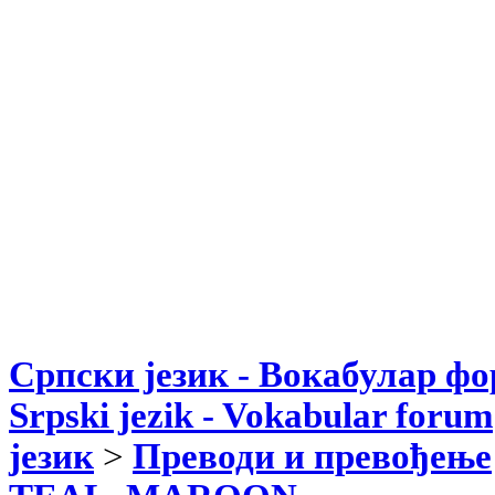
Српски језик - Вокабулар ф
Srpski jezik - Vokabular forum
језик
>
Преводи и превођење