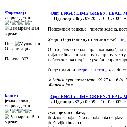
Фаренхајт
Одг: ENGL: LIME GREEN, TEAL,
староседелац
«
Одговор #36 у:
09.20 ч. 16.01.2007. »
Ван
Подржавам решења "лимета зелена, кест
мреже
Узорци боја (кликнути на линкове):
turq
Пол:
Организација:
Очито,
teal
би била "прљавоплава", или 
нијансе боја с придевом на првом мест
Поруке: 803
небескоплава итд.), а
cyan
би, спрам тирк
Овде имамо и
петролеј зелену
, која би 
«
Задњи пут промењено: 09.27 ч. 16.01.2
Фаренхајт
»
kontra
Одг: ENGL: LIME GREEN, TEAL,
језикословац
«
Одговор #37 у:
09.59 ч. 16.01.2007. »
староседелац
cyan nje samo plava;
Ван
tirkizna je boja tačno na pola puta od plave
мреже
drečavijim bojama;