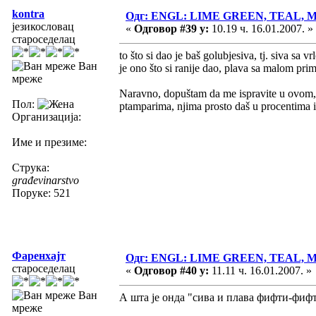
kontra
Одг: ENGL: LIME GREEN, TEAL,
језикословац
«
Одговор #39 у:
10.19 ч. 16.01.2007. »
староседелац
to što si dao je baš golubjesiva, tj. siva s
Ван
je ono što si ranije dao, plava sa malom pri
мреже
Naravno, dopuštam da me ispravite u ovom, a
Пол:
ptamparima, njima prosto daš u procentima i 
Организација:
Име и презиме:
Струка:
građevinarstvo
Поруке: 521
Фаренхајт
Одг: ENGL: LIME GREEN, TEAL,
староседелац
«
Одговор #40 у:
11.11 ч. 16.01.2007. »
Ван
А шта је онда "сива и плава фифти-фиф
мреже