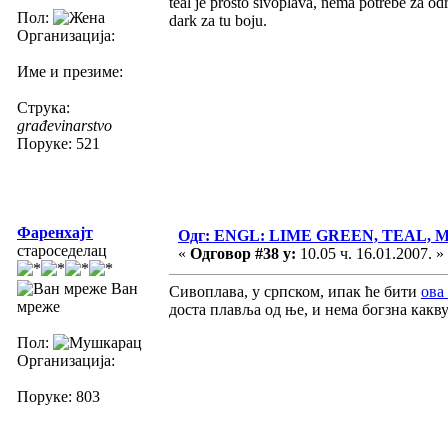
teal je prosto sivoplava, nema potrebe za od
Пол:
dark za tu boju.
Организација:
Име и презиме:
Струка:
građevinarstvo
Поруке: 521
Фаренхајт
Одг: ENGL: LIME GREEN, TEAL,
староседелац
«
Одговор #38 у:
10.05 ч. 16.01.2007. »
Ван
Сивоплава, у српском, ипак ће бити
ова 
мреже
доста плавља од ње, и нема богзна какву
Пол:
Организација:
Поруке: 803