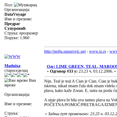
Пол:
Организација:
DataVoyage
Име и презиме:
Предраг
Супуровић
Струка:
програмер
Поруке: 1.960
http://pedja.supurovic.net
-
www.iz.rs
-
www
Maduixa
Одг: LIME GREEN, TEAL, MAROO
староседелац
«
Одговор #33 у:
23.23 ч. 03.12.2006. »
Ван
Nije, Teal je teal A Cian je Cian. Cian je b
мреже
iskrena, nikad nisam čula dok nisam videla o
plava, kako kaže Zoran. E, sutra na poslu ć
Организација:
A sinje plava bi bila ova tamno plava na Vo
Име и презиме:
POČETNA/POMOĆ/PRETRAGA/IZMENI
Струка:
«
Задњи пут промењено: 23.25 ч. 03.12.2