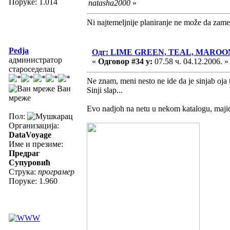
Поруке: 1.014
natasha2000
»
Ni najtemeljnije planiranje ne može da zame
Pedja
Одг: LIME GREEN, TEAL, MAROO
администратор
«
Одговор #34 у:
07.58 ч. 04.12.2006. »
староседелац
Ne znam, meni nesto ne ide da je sinjab oja 
Ван
Sinji slap...
мреже
Evo nadjoh na netu u nekom katalogu, majic
Пол:
Организација:
DataVoyage
Име и презиме:
Предраг
Супуровић
Струка:
програмер
Поруке: 1.960