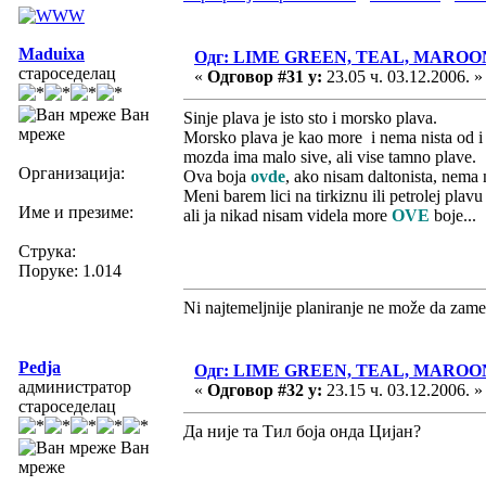
Maduixa
Одг: LIME GREEN, TEAL, MAROO
староседелац
«
Одговор #31 у:
23.05 ч. 03.12.2006. »
Ван
Sinje plava je isto sto i morsko plava.
мреже
Morsko plava je kao more i nema nista od i
mozda ima malo sive, ali vise tamno plave.
Организација:
Ova boja
ovde
, ako nisam daltonista, nema 
Meni barem lici na tirkiznu ili petrolej plav
Име и презиме:
ali ja nikad nisam videla more
OVE
boje...
Струка:
Поруке: 1.014
Ni najtemeljnije planiranje ne može da zame
Pedja
Одг: LIME GREEN, TEAL, MAROO
администратор
«
Одговор #32 у:
23.15 ч. 03.12.2006. »
староседелац
Да није та Тил боја онда Цијан?
Ван
мреже