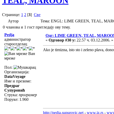
TEAL, MAROON
Странице:
1
2
[
3
]
Све
Аутор
Тема: ENGL: LIME GREEN, TEAL, MARO
0 чланова и 1 гост прегледају ову тему.
Pedja
Одг: LIME GREEN, TEAL, MAROO
администратор
«
Одговор #30 у:
22.57 ч. 03.12.2006. »
староседелац
Ako je tirnizna, isto sto i zeleno plava, do
Ван
мреже
Пол:
Организација:
DataVoyage
Име и презиме:
Предраг
Супуровић
Струка:
програмер
Поруке: 1.960
http://pedja.supurovic.net
-
www.iz.rs
-
www