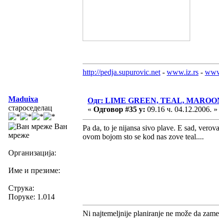
http://pedja.supurovic.net
-
www.iz.rs
-
www
Maduixa
Одг: LIME GREEN, TEAL, MAROO
староседелац
«
Одговор #35 у:
09.16 ч. 04.12.2006. »
Ван
Pa da, to je nijansa sivo plave. E sad, vero
мреже
ovom bojom sto se kod nas zove teal....
Организација:
Име и презиме:
Струка:
Поруке: 1.014
Ni najtemeljnije planiranje ne može da zame