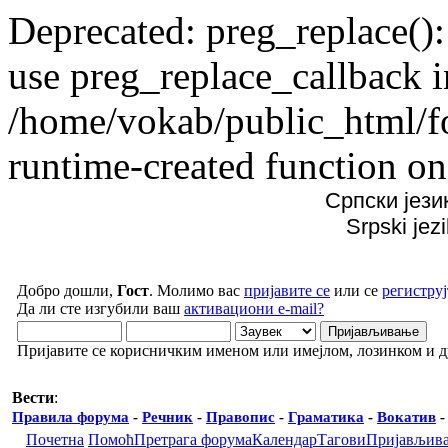
Deprecated: preg_replace():
use preg_replace_callback i
/home/vokab/public_html/f
runtime-created function on
Српски јези
Srpski jez
Добро дошли,
Гост
. Молимо вас
пријавите се
или се
региструј
Да ли сте изгубили ваш
активациони e-mail?
Пријавите се корисничким именом или имејлом, лозинком и 
Вести
:
Правила форума
-
Речник
-
Правопис
-
Граматика
-
Вокатив
Почетна
Помоћ
Претрага форума
Календар
Тагови
Пријављив