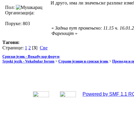
И друго, има ли значењске разлике изм
Пол:
Организација:
Поруке: 803
«
Задњи пут промењено: 11.15 ч. 16.01.2
Фаренхајт
»
Тагови:
Странице:
1
2
[
3
]
Све
Српски језик - Вокабулар форум
Srpski jezik - Vokabular forum
>
Страни језици и српски језик
>
Преводи и 
Powered by SMF 1.1 R