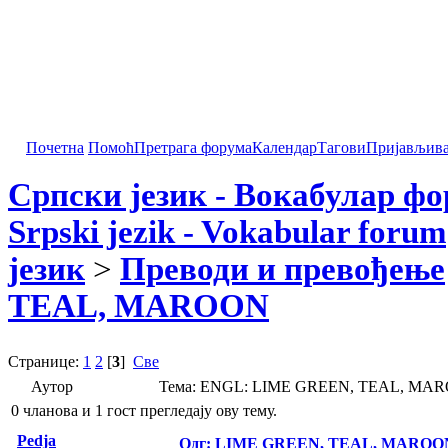
Почетна
Помоћ
Претрага форума
Календар
Тагови
Пријављив
Српски језик - Вокабулар ф
Srpski jezik - Vokabular forum
језик
>
Преводи и превођење
TEAL, MAROON
Странице:
1
2
[
3
]
Све
Аутор
Тема: ENGL: LIME GREEN, TEAL, MARO
0 чланова и 1 гост прегледају ову тему.
Pedja
Одг: LIME GREEN, TEAL, MAROO