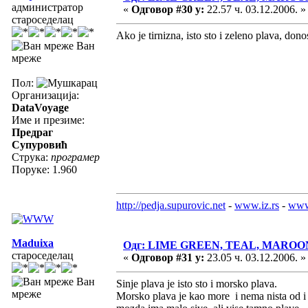
администратор
«
Одговор #30 у:
22.57 ч. 03.12.2006. »
староседелац
Ako je tirnizna, isto sto i zeleno plava, do
Ван
мреже
Пол:
Организација:
DataVoyage
Име и презиме:
Предраг
Супуровић
Струка:
програмер
Поруке: 1.960
http://pedja.supurovic.net
-
www.iz.rs
-
www
Maduixa
Одг: LIME GREEN, TEAL, MAROO
староседелац
«
Одговор #31 у:
23.05 ч. 03.12.2006. »
Ван
Sinje plava je isto sto i morsko plava.
мреже
Morsko plava je kao more i nema nista od i