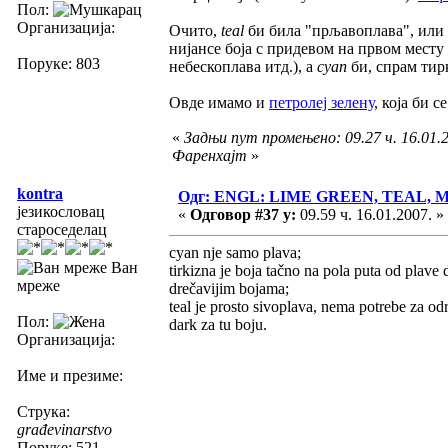
Пол:
Организација:
Очито,
teal
би била "прљавоплава", или 
нијансе боја с придевом на првом мест
Поруке: 803
небескоплава итд.), а
cyan
би, спрам тирк
Овде имамо и
петролеј зелену
, која би 
«
Задњи пут промењено: 09.27 ч. 16.01.2
Фаренхајт
»
kontra
Одг: ENGL: LIME GREEN, TEAL,
језикословац
«
Одговор #37 у:
09.59 ч. 16.01.2007. »
староседелац
cyan nje samo plava;
Ван
tirkizna je boja tačno na pola puta od plave
мреже
drečavijim bojama;
teal je prosto sivoplava, nema potrebe za od
Пол:
dark za tu boju.
Организација:
Име и презиме:
Струка:
građevinarstvo
Поруке: 521