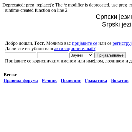
Deprecated: preg_replace(): The /e modifier is deprecated, use preg
: runtime-created function on line 2
Српски јези
Srpski jez
Добро дошли,
Гост
. Молимо вас
пријавите се
или се
региструј
Да ли сте изгубили ваш
активациони e-mail?
Пријавите се корисничким именом или имејлом, лозинком и 
Вести
:
Правила форума
-
Речник
-
Правопис
-
Граматика
-
Вокатив