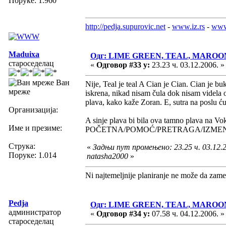
Поруке: 1.960
http://pedja.supurovic.net
-
www.iz.rs
-
www
Maduixa
Одг: LIME GREEN, TEAL, MAROO
староседелац
«
Одговор #33 у:
23.23 ч. 03.12.2006. »
Ван
Nije, Teal je teal A Cian je Cian. Cian je b
мреже
iskrena, nikad nisam čula dok nisam videla o
plava, kako kaže Zoran. E, sutra na poslu ć
Организација:
A sinje plava bi bila ova tamno plava na Vo
Име и презиме:
POČETNA/POMOĆ/PRETRAGA/IZMENI
Струка:
«
Задњи пут промењено: 23.25 ч. 03.12.2
Поруке: 1.014
natasha2000
»
Ni najtemeljnije planiranje ne može da zame
Pedja
Одг: LIME GREEN, TEAL, MAROO
администратор
«
Одговор #34 у:
07.58 ч. 04.12.2006. »
староседелац