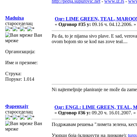
http://pedja.supurovic.net
-
www.iz.rs
-
www
Maduixa
Одг: LIME GREEN, TEAL, MAROO
староседелац
«
Одговор #35 у:
09.16 ч. 04.12.2006. »
Ван
Pa da, to je nijansa sivo plave. E sad, vero
мреже
ovom bojom sto se kod nas zove teal....
Организација:
Име и презиме:
Струка:
Поруке: 1.014
Ni najtemeljnije planiranje ne može da zame
Фаренхајт
Одг: ENGL: LIME GREEN, TEAL,
староседелац
«
Одговор #36 у:
09.20 ч. 16.01.2007. »
Ван
Подржавам решења "лимета зелена, кест
мреже
Узорци боја (кликнути на линкове):
turq