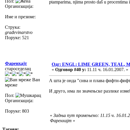
Пол:
ptamparima, njima prosto daš u procentima i 
Организација:
Име и презиме:
Струка:
građevinarstvo
Поруке: 521
Фаренхајт
Одг: ENGL: LIME GREEN, TEAL,
староседелац
«
Одговор #40 у:
11.11 ч. 16.01.2007. »
Ван
А шта је онда "сива и плава фифти-фиф
мреже
И друго, има ли значењске разлике изм
Пол:
Организација:
Поруке: 803
«
Задњи пут промењено: 11.15 ч. 16.01.2
Фаренхајт
»
Тагови: