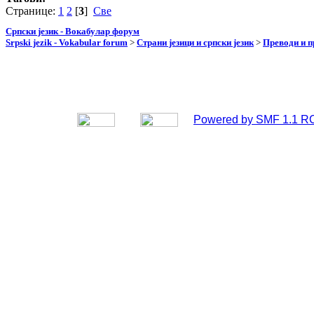
Странице:
1
2
[
3
]
Све
Српски језик - Вокабулар форум
Srpski jezik - Vokabular forum
>
Страни језици и српски језик
>
Преводи и 
Powered by SMF 1.1 R