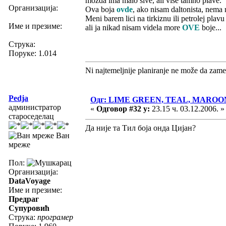
mozda ima malo sive, ali vise tamno plave.
Организација:
Ova boja
ovde
, ako nisam daltonista, nema 
Meni barem lici na tirkiznu ili petrolej plav
Име и презиме:
ali ja nikad nisam videla more
OVE
boje...
Струка:
Поруке: 1.014
Ni najtemeljnije planiranje ne može da zame
Pedja
Одг: LIME GREEN, TEAL, MAROO
администратор
«
Одговор #32 у:
23.15 ч. 03.12.2006. »
староседелац
Да није та Тил боја онда Цијан?
Ван
мреже
Пол:
Организација:
DataVoyage
Име и презиме:
Предраг
Супуровић
Струка:
програмер