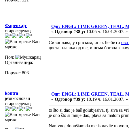
Фаренхајт
Одг: ENGL: LIME GREEN, TEAL,
староседелац
«
Одговор #38 у:
10.05 ч. 16.01.2007. »
Ван
Сивоплава, у српском, ипак ће бити
ова 
мреже
доста плавља од ње, и нема богзна какву
Пол:
Организација:
Поруке: 803
kontra
Одг: ENGL: LIME GREEN, TEAL,
језикословац
«
Одговор #39 у:
10.19 ч. 16.01.2007. »
староседелац
to što si dao je baš golubjesiva, tj. siva s
Ван
je ono što si ranije dao, plava sa malom pri
мреже
Naravno, dopuštam da me ispravite u ovom, a