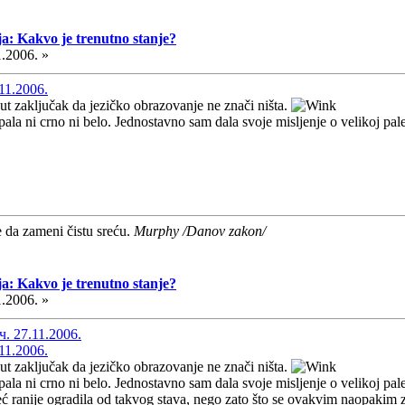
ja: Kakvo je trenutno stanje?
1.2006. »
11.2006.
ut zaključak da jezičko obrazovanje ne znači ništa.
pala ni crno ni belo. Jednostavno sam dala svoje misljenje o velikoj pale
e da zameni čistu sreću.
Murphy /Danov zakon/
ja: Kakvo je trenutno stanje?
1.2006. »
ч. 27.11.2006.
11.2006.
ut zaključak da jezičko obrazovanje ne znači ništa.
pala ni crno ni belo. Jednostavno sam dala svoje misljenje o velikoj pale
već ranije ogradila od takvog stava, nego zato što se ovakvim naopakim 