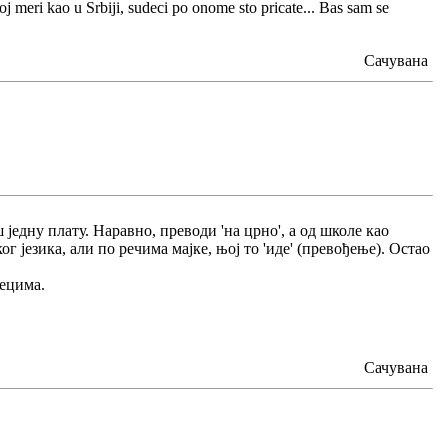
oj meri kao u Srbiji, sudeci po onome sto pricate... Bas sam se
Сачувана
једну плату. Наравно, преводи 'на црно', а од школе као
г језика, али по речима мајке, њој то 'иде' (превођење). Остао
зецима.
Сачувана