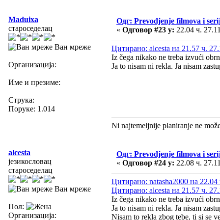
Maduixa
Одг: Prevodjenje filmova i seri
староседелац
«
Одговор #23 у:
22.04 ч. 27.1
Ван мреже
Цитирано: alcesta на 21.57 ч. 27.
Iz čega nikako ne treba izvući obrn
Организација:
Ja to nisam ni rekla. Ja nisam zastu
Име и презиме:
Струка:
Поруке: 1.014
Ni najtemeljnije planiranje ne mož
alcesta
Одг: Prevodjenje filmova i seri
језикословац
«
Одговор #24 у:
22.08 ч. 27.1
староседелац
Цитирано: natasha2000 на 22.04 
Ван мреже
Цитирано: alcesta на 21.57 ч. 27.
Iz čega nikako ne treba izvući obrn
Пол:
Ja to nisam ni rekla. Ja nisam zastu
Организација:
Nisam to rekla zbog tebe, ti si se 