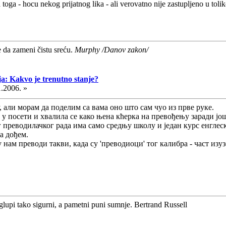
toga - hocu nekog prijatnog lika - ali verovatno nije zastupljeno u tolik
e da zameni čistu sreću.
Murphy /Danov zakon/
ja: Kakvo je trenutno stanje?
1.2006. »
, али морам да поделим са вама оно што сам чуо из прве руке.
у посети и хвалила се како њена кћерка на превођењу заради још 
 преводилачког рада има само средњу школу и један курс енглеско
а дођем.
 нам преводи такви, када су 'преводиоци' тог калибра - част изу
glupi tako sigurni, a pametni puni sumnje. Bertrand Russell