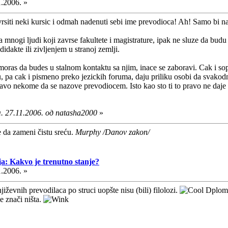
1.2006. »
siti neki kursic i odmah nadenuti sebi ime prevodioca! Ah! Samo bi nam
 mnogi ljudi koji zavrse fakultete i magistrature, ipak ne sluze da budu
idakte ili zivljenjem u stranoj zemlji.
oras da budes u stalnom kontaktu sa njim, inace se zaboravi. Cak i sops
 pa cak i pismeno preko jezickih foruma, daju priliku osobi da svakodnev
avo nekome da se nazove prevodiocem. Isto kao sto ti to pravo ne daje
 27.11.2006. од natasha2000
»
e da zameni čistu sreću.
Murphy /Danov zakon/
ja: Kakvo je trenutno stanje?
1.2006. »
iževnih prevodilaca po struci uopšte nisu (bili) filolozi.
Dploma 
e znači ništa.