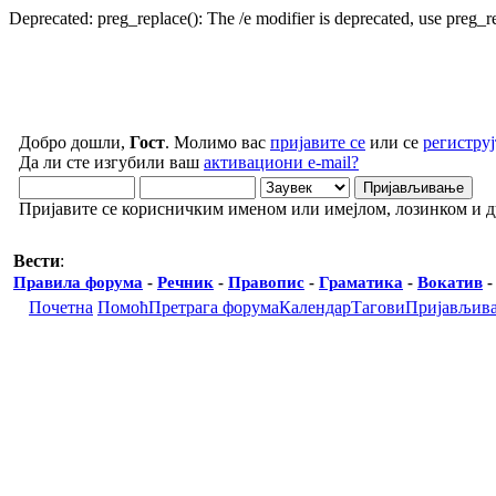
Deprecated: preg_replace(): The /e modifier is deprecated, use preg_
Добро дошли,
Гост
. Молимо вас
пријавите се
или се
региструј
Да ли сте изгубили ваш
активациони e-mail?
Пријавите се корисничким именом или имејлом, лозинком и 
Вести
:
Правила форума
-
Речник
-
Правопис
-
Граматика
-
Вокатив
Почетна
Помоћ
Претрага форума
Календар
Тагови
Пријављив