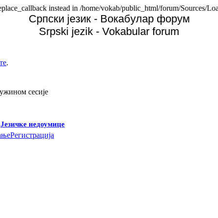
replace_callback instead in /home/vokab/public_html/forum/Sources/Loa
Српски језик - Вокабулар форум
Srpski jezik - Vokabular forum
те
.
дужином сесије
-
Језичке недоумице
ање
Регистрација