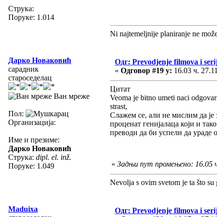
Струка:
Поруке: 1.014
Ni najtemeljnije planiranje ne mož
Дарко Новаковић
Одг: Prevodjenje filmova i seri
сарадник
«
Одговор #19 у:
16.03 ч. 27.1
староседелац
Цитат
Ван мреже
Veoma je bitno umeti naci odgovaraj
strast,
Пол:
Слажем се, али не мислим да је
Организација:
проценат генијалаца који и так
преводи да би успели да ураде 
Име и презиме:
Дарко Новаковић
Струка:
dipl. el. inž.
«
Задњи пут промењено: 16.05 ч.
Поруке: 1.049
Nevolja s ovim svetom je ta što su 
Maduixa
Одг: Prevodjenje filmova i seri