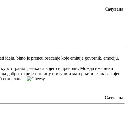
Сачувана
ti ideju, bitno je preneti osecanje koje emituje govornik, emociju,
курс страног језика са којег се преводи. Можда има неки
да добро загрије столицу и изучи и матерњи и језик са којег
'генијалаца'.
Сачувана