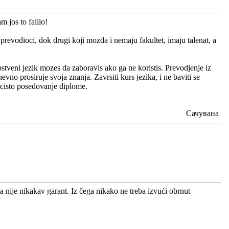
 jos to falilo!
 prevodioci, dok drugi koji mozda i nemaju fakultet, imaju talenat, a
tveni jezik mozes da zaboravis ako ga ne koristis. Prevodjenje iz
no prosiruje svoja znanja. Zavrsiti kurs jezika, i ne baviti se
 cisto posedovanje diplome.
Сачувана
nije nikakav garant. Iz čega nikako ne treba izvući obrnut