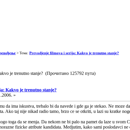
превођење
> Тема:
Prevodjenje filmova i serija: Kakvo je trenutno stanje?
 Kakvo je trenutno stanje? (Прочитано 125792 пута)
ja: Kakvo je trenutno stanje?
1.2006. »
mu da ima iskustva, trebalo bi da navede i gde ga je stekao. Ne moze d
ta. Ako taj nije nikad radio tamo, brzo ce se otkriti, u lazi su kratke no
ogo toga da se menja. Da nekom ne bi palo na pamet da laze u svom CV, 
raznorazne fizicke atribute kandidata. Medjutim, kako sami poslodavci 