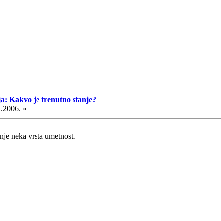
ja: Kakvo je trenutno stanje?
1.2006. »
nje neka vrsta umetnosti