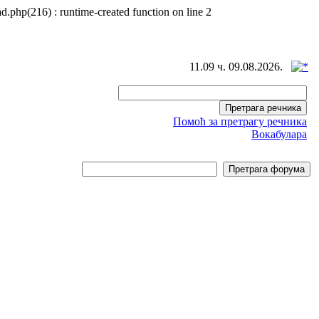
d.php(216) : runtime-created function on line 2
11.09 ч. 09.08.2026.
Помоћ за претрагу речника
Вокабулара