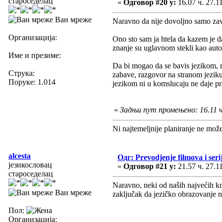
староседелац
«
Одговор #20 у:
16.07 ч. 27.1
Ван мреже
Naravno da nije dovoljno samo zavr
Организација:
Ono sto sam ja htela da kazem je da
znanje su uglavnom stekli kao autod
Име и презиме:
Da bi mogao da se bavis jezikom, m
Струка:
zabave, razgovor na stranom jeziku,
Поруке: 1.014
jezikom ni u komslucaju ne daje pr
«
Задњи пут промењено: 16.11 ч.
Ni najtemeljnije planiranje ne mož
alcesta
Одг: Prevodjenje filmova i seri
језикословац
«
Одговор #21 у:
21.57 ч. 27.1
староседелац
Naravno, neki od naših najvećih knj
Ван мреже
zaključak da jezičko obrazovanje n
Пол:
Организација: