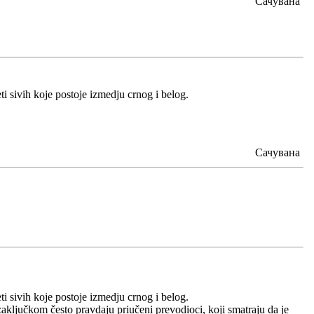
Сачувана
ti sivih koje postoje izmedju crnog i belog.
Сачувана
ti sivih koje postoje izmedju crnog i belog.
zaključkom često pravdaju priučeni prevodioci, koji smatraju da je