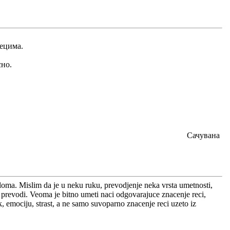
зецима.
сно.
Сачувана
ploma. Mislim da je u neku ruku, prevodjenje neka vrsta umetnosti,
se prevodi. Veoma je bitno umeti naci odgovarajuce znacenje reci,
ik, emociju, strast, a ne samo suvoparno znacenje reci uzeto iz