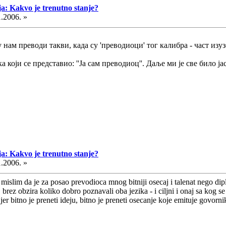
ja: Kakvo je trenutno stanje?
1.2006. »
 нам преводи такви, када су 'преводиоци' тог калибра - част изу
 који се представио: ''Ја сам преводиоц''. Даље ми је све било ја
ja: Kakvo je trenutno stanje?
1.2006. »
 mislim da je za posao prevodioca mnog bitniji osecaj i talenat nego di
brez obzira koliko dobro poznavali oba jezika - i ciljni i onaj sa kog 
jer bitno je preneti ideju, bitno je preneti osecanje koje emituje govorn