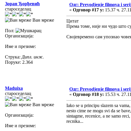
Зоран Ђорђевић
Одг: Prevodjenje filmova i seri
староседелац
«
Одговор #17 у:
15.37 ч. 27.1
Ван мреже
Цитат
Према томе, није ни чудо што су
Пол:
Организација:
Својевремено сам упознао човека
Име и презиме:
Струка:
Дипл. инж.
Поруке: 2.364
Maduixa
Одг: Prevodjenje filmova i seri
староседелац
«
Одговор #18 у:
15.53 ч. 27.1
Ван мреже
Iako se u principu slazem sa vama,
nesto cime ne mogu svi da se bave, 
Организација:
sintagme, recenice, a ne samo reci, 
recnika...
Име и презиме: