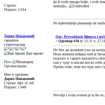
da je ovde mnogo bolje, i ovde ima 
Струка:
rastuzila...
Поруке: 1.014
Ni najtemeljnije planiranje ne mož
Дарко Новаковић
Одг: Prevodjenje filmova i seri
сарадник
«
Одговор #16 у:
15.31 ч. 27.1
староседелац
Не бих да доливам уље на ватру
Ван мреже
Нека женина рођака нам је била 
подлоге и гарант квалитета свог
Пол:
сам у чуду и нисам могао себи д
Организација:
Према томе, није ни чудо што су
Име и презиме:
Дарко Новаковић
Струка:
dipl. el. inž.
Поруке: 1.049
Nevolja s ovim svetom je ta što su 