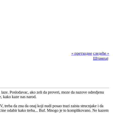
« претходне
следеће »
Штампај
a laze. Poslodavac, ako zeli da proveri, moze da nazove odredjenu
ge, kako kaze nas narod.
treba da zna da onaj koji nudi posao trazi zaista strucnjake i da
ne cine odabir kako treba... Buf. Mnogo je to komplikovano. Ne kazem