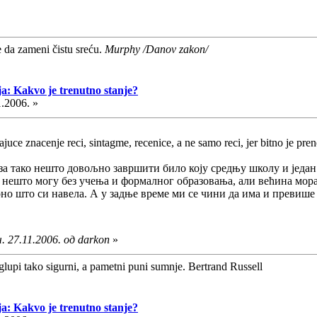
e da zameni čistu sreću.
Murphy /Danov zakon/
ja: Kakvo je trenutno stanje?
1.2006. »
uce znacenje reci, sintagme, recenice, a ne samo reci, jer bitno je prene
 за тако нешто довољно завршити било коју средњу школу и један 
о нешто могу без учења и формалног образовања, али већина мора 
оно што си навела. А у задње време ми се чини да има и превише 
 27.11.2006. од darkon
»
glupi tako sigurni, a pametni puni sumnje. Bertrand Russell
ja: Kakvo je trenutno stanje?