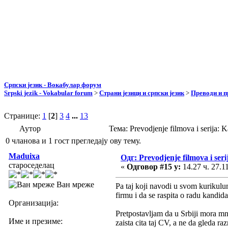
Српски језик - Вокабулар форум
Srpski jezik - Vokabular forum
>
Страни језици и српски језик
>
Преводи и 
Странице:
1
[
2
]
3
4
...
13
Аутор
Тема: Prevodjenje filmova i serija:
0 чланова и 1 гост прегледају ову тему.
Maduixa
Одг: Prevodjenje filmova i seri
староседелац
«
Одговор #15 у:
14.27 ч. 27.1
Ван мреже
Pa taj koji navodi u svom kurikulu
firmu i da se raspita o radu kandida
Организација:
Pretpostavljam da u Srbiji mora mn
Име и презиме:
zaista cita taj CV, a ne da gleda 