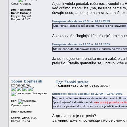
A jesi li videla početak rečenice: „Kondoliza R
Организација:
već držimo stanovišta „ma, ne treba nama to
Име и презиме:
čuvajte decu, a nemojte nam silovati naš jez
Đorđe Božović
Струка:
lingvist
Поруке: 4.322
Цитирано: alcesta на 22.35 ч. 16.07.2009.
Ono -ginja i -škinja je još sporno, valjda je prvo praviln
A kako zvuče "boginja" i "sluškinja", koje su
Цитирано: alcesta на 22.35 ч. 16.07.2009.
Što ne znači da odobravam krpljenje sufiksa na sve i sva
Ja se ni u jednom trenutku nisam založio za k
prekršio. Pravila gramatike se, upravo, krše
Зоран Ђорђевић
Одг: Ženski strelac
староседелац
«
Одговор #33 у:
22.59 ч. 16.07.2009. »
Ван мреже
Цитирано: Ђорђе Божовић на 22.09 ч. 16.07.2009.
Ne pravimo ženske likove nasilu — tvorba ženskih likova
Пол:
"pivotkinjama" i sl. ništa ne fali,
ako postoji potreba za ti
Организација:
navikli na patrijarhalno društvo i na socijalistički jezik mis
Име и презиме:
А да ли постоји потреба?
Струка:
Дипл. инж.
За министарке и посланице смо се сложили
Поруке: 2.364