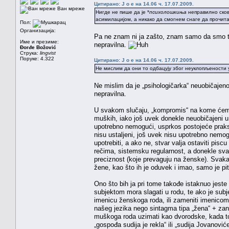
Цитирано: J o e на 14.06 ч. 17.07.2009.
Ван мреже
Нигде не пише да је *
психолошкиња
неправилно сков
асимилацијом, а никако да смогнем снаге да прочита
Пол:
Организација:
Pa ne znam ni ja zašto, znam samo da smo tamo
Име и презиме:
nepravilna.
Đorđe Božović
Струка:
lingvist
Поруке: 4.322
Цитирано: J o e на 14.06 ч. 17.07.2009.
Не мислим да они то одбацују због неуклопљености у
Ne mislim da je „psihologičarka“ neuobičajeno
nepravilna.
U svakom slučaju, „kompromis“ na kome ćemo s
muških, iako još uvek donekle neuobičajeni u
upotrebno nemogući, usprkos postojeće prakse.
nisu ustaljeni, još uvek nisu upotrebno nemog
upotrebiti, a ako ne, stvar valja ostaviti pisc
rečima, sistemsku regularnost, a donekle svak
preciznost (koje prevaguju na ženske). Svaka
žene, kao što ih je oduvek i imao, samo je pit
Ono što bih ja pri tome takođe istaknuo jeste
subjektom mora slagati u rodu, te ako je subj
imenicu ženskoga roda, ili zameniti imenico
našeg jezika nego sintagma tipa „žena“ + zani
muškoga roda uzimati kao dvorodske, kada to n
„gospođa sudija je rekla“ ili „sudija Jovanović