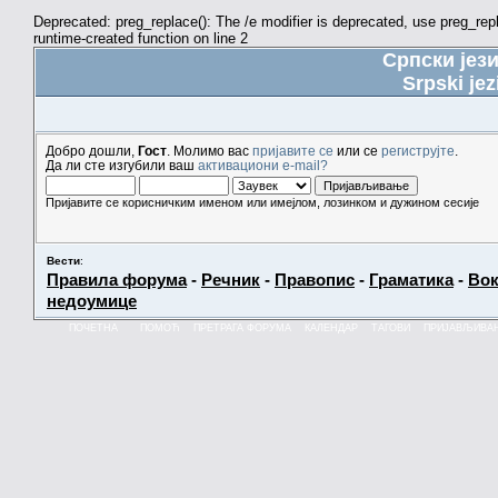
Deprecated: preg_replace(): The /e modifier is deprecated, use preg_re
runtime-created function on line 2
Српски јез
Srpski jez
Добро дошли,
Гост
. Молимо вас
пријавите се
или се
региструјте
.
Да ли сте изгубили ваш
активациони e-mail?
Пријавите се корисничким именом или имејлом, лозинком и дужином сесије
Вести
:
Правила форума
-
Речник
-
Правопис
-
Граматика
-
Вок
недоумице
ПОЧЕТНА
ПОМОЋ
ПРЕТРАГА ФОРУМА
КАЛЕНДАР
ТАГОВИ
ПРИЈАВЉИВА