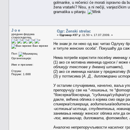
golmanke, u rečenici će morati ispravno da bu
žena vratarki? Nisu, a ni nečiji, vanjezičkim u
gramatika u pitanju.
J o e
Одг: Ženski strelac
уредник форума
«
Одговор #37 у:
11.50 ч. 17.07.2009. »
староседелац
Не знам је ли неко од вас читао Одлуку б
Ван мреже
и титуле женских особа“. Покушаћу да саж
Пол:
Нема потребе користити посебну именицу 
Организација:
(1) ако се мотивна именица односи / може 
Име и презиме:
обликују текстове у дневној штампи
),
Струка:
(2) ако се именица налази у предикативу (
М
Поруке: 1.688
(3) у потписима (
А. Д., дипломирани исто
У осталим случајевима, начелно, ваља упо
препоручују све на
*-лошкиња
, те
*фотогр
*боксерка/боксерица, *судиница/судијка/
дакле, већина облика о којима смо овде р
спикерка/спикерица, водитељка/водитељи
-исткиња/-истица
,
студенткиња, новинар
занимања немају женског облика или да о
-лог, механичар, дипломата, фотомодел,
Аналогно непрепоручљивости насилног гр