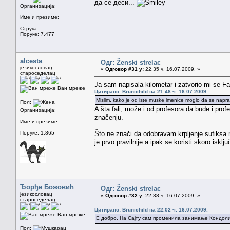
да се деси...
Организација:
Име и презиме:
Струка:
Поруке: 7.477
alcesta
Одг: Ženski strelac
језикословац
«
Одговор #31 у:
22.35 ч. 16.07.2009. »
староседелац
Ja sam napisala kilometar i zatvorio mi se F
Ван мреже
Цитирано: Brunichild на 21.48 ч. 16.07.2009.
Mislim, kako je od iste muske imenice moglo da se napravi
Пол:
A šta fali, može i od profesora da bude i profe
Организација:
značenju.
Име и презиме:
Поруке: 1.865
Što ne znači da odobravam krpljenje sufiksa na
je prvo pravilnije a ipak se koristi skoro isk
Ђорђе Божовић
Одг: Ženski strelac
језикословац
«
Одговор #32 у:
22.38 ч. 16.07.2009. »
староседелац
Цитирано: Brunichild на 22.02 ч. 16.07.2009.
Ван мреже
Е добро. На Сајту сам променила занимање Кондолиз
Пол: