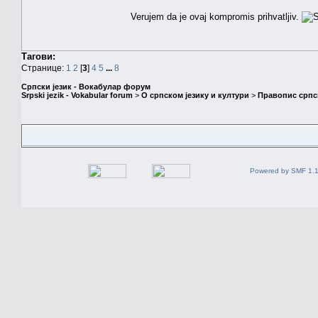
Verujem da je ovaj kompromis prihvatljiv.
Тагови:
Странице:
1
2
[
3
]
4
5
...
8
Српски језик - Вокабулар форум
Srpski jezik - Vokabular forum
>
О српском језику и култури
>
Правопис српск
Powered by SMF 1.