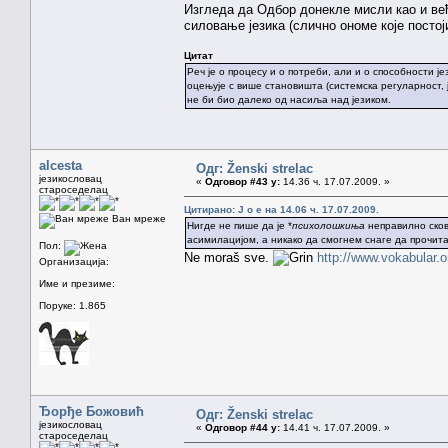
Изгледа да Одбор донекле мисли као и ве
силовање језика (слично ономе које постој
Цитат
Реч је о процесу и о потреби, али и о способности ј
оцењује с више становишта (системска регуларност, 
не би био далеко од насиља над језиком.
alcesta
Одг: Ženski strelac
језикословац
«
Одговор #43 у:
14.36 ч. 17.07.2009. »
староседелац
Цитирано: J o e на 14.06 ч. 17.07.2009.
Ван мреже
Нигде не пише да је *
психолошкиња
неправилно сков
асимилацијом, а никако да смогнем снаге да прочита
Пол:
Ne moraš sve.
http://www.vokabular
Организација:
Име и презиме:
Поруке: 1.865
Ђорђе Божовић
Одг: Ženski strelac
језикословац
«
Одговор #44 у:
14.41 ч. 17.07.2009. »
староседелац