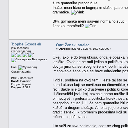
žuta gramatika preporučuje.
Inače, meni lično ni boginja ni sluškinja se n
gramatike.
Btw, golmanka meni sasvim normalno zvuči, mo
ženskoj momčadi?
Ђорђе Божовић
Одг: Ženski strelac
језикословац
«
Одговор #36 у:
23.28 ч. 16.07.2009. »
староседелац
Okej, ako je do tvog ukusa, onda je opaska 
Ван мреже
jezičko. Ovde se ne radi jedino o političkoj 
dovijanjima da se izbegne ženski oblik naruš
Пол:
imenovanje žena koje se bave određenim pos
Организација:
Име и презиме:
I vidiš, problem na ovoj temi i jeste taj što s
Đorđe Božović
Струка:
lingvist
zarad ukusa koji se naviknuo na činovničke, 
Поруке: 4.322
reći, dakle nije toliko društvene i politički ko
ili činovnički jezik koji poznaje samo muške li
primećuješ, i preterana politička korektnost, 
nezgodnoj situaciji. Ili će nam gramatika biti n
kažeš, u drugom slučaju. Ali pitanje je pre
graditi ženski lik tvorbenim procesima koji su
rečenici ispoštovana.
I to važi za
sva
zanimanja, opet ne zbog politi