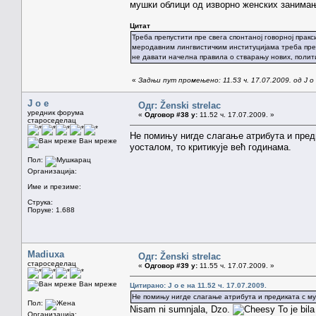
мушки облици од изворно женских занимањ
Цитат
Треба препустити пре свега спонтаној говорној прак
меродавним лингвистичким институцијама треба пре
не давати начелна правила о стварању нових, полит
«
Задњи пут промењено: 11.53 ч. 17.07.2009. од J o
J o e
Одг: Ženski strelac
уредник форума
«
Одговор #38 у:
11.52 ч. 17.07.2009. »
староседелац
Не помињу нигде слагање атрибута и преди
Ван мреже
уосталом, то критикује већ годинама.
Пол:
Организација:
Име и презиме:
Струка:
Поруке: 1.688
Madiuxa
Одг: Ženski strelac
староседелац
«
Одговор #39 у:
11.55 ч. 17.07.2009. »
Ван мреже
Цитирано: J o e на 11.52 ч. 17.07.2009.
Не помињу нигде слагање атрибута и предиката с муш
Пол:
Nisam ni sumnjala, Dzo.
To je bila
Организација: