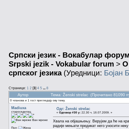
Српски језик - Вокабулар фору
Srpski jezik - Vokabular forum
>
О
српског језика
(Уредници:
Бојан 
Странице:
1
2
[
3
]
4
5
...
8
Аутор
Тема: Ženski strelac (Прочитано 81090 п
0 чланова и 1 гост прегледају ову тему.
Madiuxa
Одг: Ženski strelac
староседелац
«
Одговор #30 у:
22.30 ч. 16.07.2009. »
Ван мреже
Хвала на објашњењу. Верујем да ће на кра
радије мењати предикат него уносити неку
Пол: