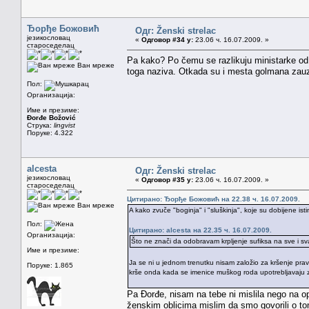
Ђорђе Божовић
Одг: Ženski strelac
језикословац
«
Одговор #34 у:
23.06 ч. 16.07.2009. »
староседелац
Pa kako? Po čemu se razlikuju ministarke od 
Ван мреже
toga naziva. Otkada su i mesta golmana zauze
Пол:
Организација:
Име и презиме:
Đorđe Božović
Струка:
lingvist
Поруке: 4.322
alcesta
Одг: Ženski strelac
језикословац
«
Одговор #35 у:
23.06 ч. 16.07.2009. »
староседелац
Цитирано: Ђорђе Божовић на 22.38 ч. 16.07.2009.
Ван мреже
A kako zvuče "boginja" i "sluškinja", koje su dobijene is
Пол:
Цитирано: alcesta на 22.35 ч. 16.07.2009.
Организација:
Što ne znači da odobravam krpljenje sufiksa na sve i sva
Име и презиме:
Ja se ni u jednom trenutku nisam založio za kršenje pravi
Поруке: 1.865
krše onda kada se imenice muškog roda upotrebljavaju
Pa Đorđe, nisam na tebe ni mislila nego na op
ženskim oblicima mislim da smo govorili o to