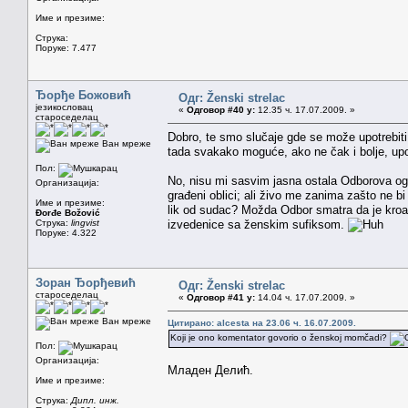
Име и презиме:
Струка:
Поруке: 7.477
Ђорђе Божовић
Одг: Ženski strelac
језикословац
«
Одговор #40 у:
12.35 ч. 17.07.2009. »
староседелац
Dobro, te smo slučaje gde se može upotrebiti i
Ван мреже
tada svakako moguće, ako ne čak i bolje, upot
Пол:
No, nisu mi sasvim jasna ostala Odborova og
Организација:
građeni oblici; ali živo me zanima zašto ne bi
Име и презиме:
lik od sudac? Možda Odbor smatra da je kroati
Đorđe Božović
Струка:
lingvist
izvedenice sa ženskim sufiksom.
Поруке: 4.322
Зоран Ђорђевић
Одг: Ženski strelac
староседелац
«
Одговор #41 у:
14.04 ч. 17.07.2009. »
Ван мреже
Цитирано: alcesta на 23.06 ч. 16.07.2009.
Koji je ono komentator govorio o ženskoj momčadi?
Пол:
Организација:
Младен Делић.
Име и презиме:
Струка:
Дипл. инж.