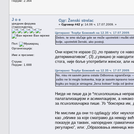
Поруке: 2.364
J o e
Одг: Ženski strelac
уредник форума
«
Одговор #42 у:
14.06 ч. 17.07.2009. »
староседелац
Цитирано: Ђорђе Божовић на 12.35 ч. 17.07.2009.
Ван мреже
Dobro, te smo slučaje gde se može upotrebiti i muški obli
bolje, upotrebiti ženski, ako postoji.
Пол:
Организација:
Они користе изразе (1) „по правилу се нав
Име и презиме:
детерминативом“, (3) „сувишно је наводити
стога, није боље употребити женски, али ни
Струка:
Поруке: 1.688
Цитирано: Ђорђе Божовић на 12.35 ч. 17.07.2009.
No, nisu mi sasvim jasna ostala Odborova ograničenja — 
zašto ne bi moglo bokserka, koje je sasvim ispravno tvore
logiku po kojoj je sintagma „žena bokser“ bolja od ijedn
Нигде не пише да је *
психолошкиња
неправ
палатализацијом и асимилацијом, а никако 
за
психологичарка
пише. Уз
*боксерка
им, д
Не мислим да они то одбацују због неукло
као „облике за које сматрамо да немају већ
показује да таквих, напоредних граматичк
регуларно“, или: „Образовања именица жен