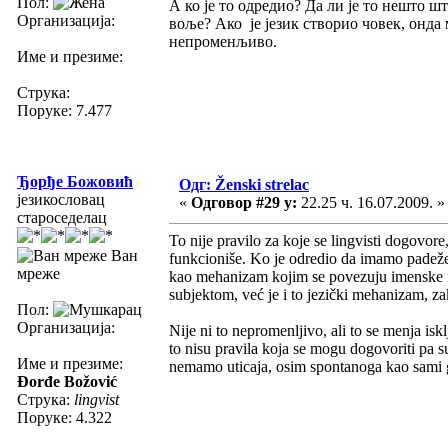
Пол:
А ко је то одредио? Да ли је то нешто ш
Организација:
воље? Ако је језик створио човек, онда 
непроменљиво.
Име и презиме:
Струка:
Поруке: 7.477
Ђорђе Божовић
Одг: Ženski strelac
језикословац
«
Одговор #29 у:
22.25 ч. 16.07.2009. »
староседелац
To nije pravilo za koje se lingvisti dogovore
Ван
funkcioniše. Ko je odredio da imamo padeže,
мреже
kao mehanizam kojim se povezuju imenske reč
subjektom, već je i to jezički mehanizam, zak
Пол:
Организација:
Nije ni to nepromenljivo, ali to se menja is
to nisu pravila koja se mogu dogovoriti pa s
Име и презиме:
nemamo uticaja, osim spontanoga kao sami g
Đorđe Božović
Струка:
lingvist
Поруке: 4.322