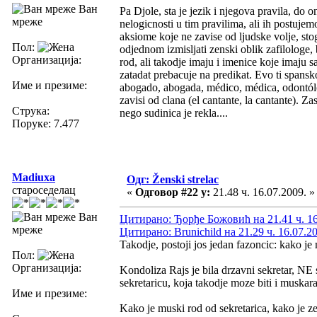
Ван
Pa Djole, sta je jezik i njegova pravila, d
мреже
nelogicnosti u tim pravilima, ali ih postujem
aksiome koje ne zavise od ljudske volje, stoga
Пол:
odjednom izmisljati zenski oblik zafilologe, 
Организација:
rod, ali takodje imaju i imenice koje imaju 
zatadat prebacuje na predikat. Evo ti spansk
Име и презиме:
abogado, abogada, médico, médica, odontólog
zavisi od clana (el cantante, la cantante). Z
Струка:
nego sudinica je rekla....
Поруке: 7.477
Madiuxa
Одг: Ženski strelac
староседелац
«
Одговор #22 у:
21.48 ч. 16.07.2009. »
Ван
Цитирано: Ђорђе Божовић на 21.41 ч. 16
мреже
Цитирано: Brunichild на 21.29 ч. 16.07.2
Takodje, postoji jos jedan fazoncic: kako j
Пол:
Организација:
Kondoliza Rajs je bila drzavni sekretar, NE 
sekretaricu, koja takodje moze biti i muskar
Име и презиме:
Kako je muski rod od sekretarica, kako je ze