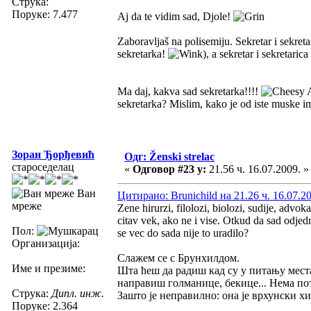
Струка:
Поруке: 7.477
Aj da te vidim sad, Djole!
Zaboravljaš na polisemiju. Sekretar i sekreta
sekretarka!
), a sekretar i sekretaric
Ma daj, kakva sad sekretarka!!!!
A
sekretarka? Mislim, kako je od iste muske im
Зоран Ђорђевић
Одг: Ženski strelac
староседелац
«
Одговор #23 у:
21.56 ч. 16.07.2009. »
Ван
Цитирано: Brunichild на 21.26 ч. 16.07.2
мреже
Zene hirurzi, filolozi, biolozi, sudije, advok
citav vek, ako ne i vise. Otkud da sad odjedn
Пол:
se vec do sada nije to uradilo?
Организација:
Слажем се с Брунхилдом.
Име и презиме:
Шта ћеш да радиш кад су у питању места
направиш голманице, бекице... Нема по
Струка:
Дипл. инж.
Зашто је неправилно: она је врхунски х
Поруке: 2.364