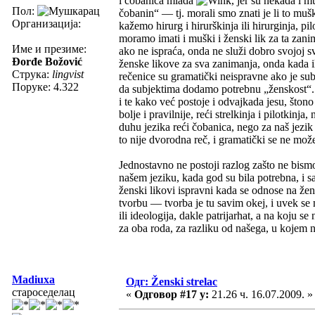
i čobanica mlada
, jer su nekada i m
Пол:
čobanin“ — tj. morali smo znati je li to mu
Организација:
kažemo hirurg i hirurškinja ili hirurginja, pil
moramo imati i muški i ženski lik za ta zanim
Име и презиме:
ako ne ispraća, onda ne služi dobro svojoj 
Đorđe Božović
ženske likove za sva zanimanja, onda kada 
Струка:
lingvist
rečenice su gramatički neispravne ako je s
Поруке: 4.322
da subjektima dodamo potrebnu „ženskost“.
i te kako već postoje i odvajkada jesu, šton
bolje i pravilnije, reći strelkinja i pilotkinj
duhu jezika reći čobanica, nego za naš jezik
to nije dvorodna reč, i gramatički se ne mo
Jednostavno ne postoji razlog zašto ne bism
našem jeziku, kada god su bila potrebna, i s
ženski likovi ispravni kada se odnose na žens
tvorbu — tvorba je tu savim okej, i uvek se 
ili ideologija, dakle patrijarhat, a na koju se
za oba roda, za razliku od našega, u kojem n
Madiuxa
Одг: Ženski strelac
староседелац
«
Одговор #17 у:
21.26 ч. 16.07.2009. »