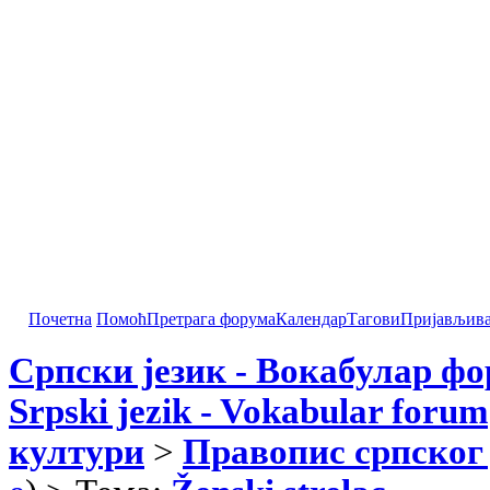
Почетна
Помоћ
Претрага форума
Календар
Тагови
Пријављив
Српски језик - Вокабулар ф
Srpski jezik - Vokabular forum
култури
>
Правопис српског 