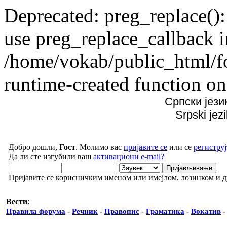
Deprecated: preg_replace():
use preg_replace_callback i
/home/vokab/public_html/f
runtime-created function on
Српски јези
Srpski jez
Добро дошли,
Гост
. Молимо вас
пријавите се
или се
региструј
Да ли сте изгубили ваш
активациони e-mail?
Пријавите се корисничким именом или имејлом, лозинком и 
Вести
:
Правила форума
-
Речник
-
Правопис
-
Граматика
-
Вокатив