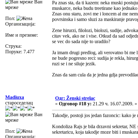
Ван
Pa znas sta, da ti kazem: neka muski postuju
мреже
muskarce, neka budu treetirane kao jednako vr
Znas onu staru, zovi me i loncem al me nemoj
Пол:
povrsinska i samo sluzi za maskiranje pravog
Организација:
Zene hirurzi, filolozi, biolozi, sudije, advok
Име и презиме:
citav vek, ako ne i vise. Otkud da sad odjedn
se vec do sada nije to uradilo?
Струка:
Поруке: 7.477
Ja imam drugi predlog, ali verovatno bi me l
ne bude pogresno reci: sudija je rekla, hirur
ruzi se i ne siluje jezik.
Znas da sam cula da je jedna gdja prevodila
Madiuxa
Одг: Ženski strelac
староседелац
«
Одговор #18 у:
21.29 ч. 16.07.2009. »
Ван
Takodje, postoji jos jedan fazoncic: kako j
мреже
Kondoliza Rajs je bila drzavni sekretar, NE 
Пол:
sekretaricu, koja takodje moze biti i muskar
Организација: