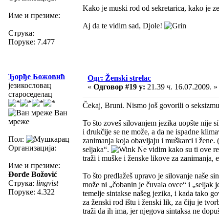
Kako je muski rod od sekretarica, kako je ze
Име и презиме:
Aj da te vidim sad, Djole!
Струка:
Поруке: 7.477
Ђорђе Божовић
Одг: Ženski strelac
језикословац
«
Одговор #19 у:
21.39 ч. 16.07.2009. »
староседелац
Čekaj, Bruni. Nismo još govorili o seksizm
Ван
мреже
To što zoveš silovanjem jezika uopšte nije s
i drukčije se ne može, a da ne ispadne klim
Пол:
zanimanja koja obavljaju i muškarci i žene.
Организација:
seljaka“.
Ne vidim kako su ti ove reč
traži i muške i ženske likove za zanimanja, et
Име и презиме:
Đorđe Božović
To što predlažeš upravo je silovanje naše sin
Струка:
lingvist
može ni „čobanin je čuvala ovce“ i „seljak je
Поруке: 4.322
temelje sintakse našeg jezika, i kada tako 
za ženski rod ištu i ženski lik, za čiju je tv
traži da ih ima, jer njegova sintaksa ne dopuš