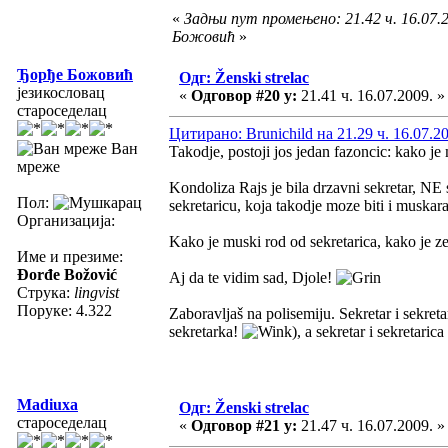
«
Задњи пут промењено: 21.42 ч. 16.07.
Божовић
»
Ђорђе Божовић
Одг: Ženski strelac
језикословац
«
Одговор #20 у:
21.41 ч. 16.07.2009. »
староседелац
Цитирано: Brunichild на 21.29 ч. 16.07.2
Ван
Takodje, postoji jos jedan fazoncic: kako j
мреже
Kondoliza Rajs je bila drzavni sekretar, NE 
Пол:
sekretaricu, koja takodje moze biti i muskar
Организација:
Kako je muski rod od sekretarica, kako je ze
Име и презиме:
Đorđe Božović
Aj da te vidim sad, Djole!
Струка:
lingvist
Поруке: 4.322
Zaboravljaš na polisemiju. Sekretar i sekreta
sekretarka!
), a sekretar i sekretaric
Madiuxa
Одг: Ženski strelac
староседелац
«
Одговор #21 у:
21.47 ч. 16.07.2009. »