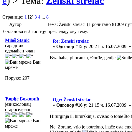
e
) > Тема:
Ženski strelac
Странице:
1
[
2
]
3
4
...
8
Аутор
Тема: Ženski strelac (Прочитано 81069 пут
0 чланова и 3 гостију прегледају ову тему.
Miloš Stanić
Re: Ženski strelac
сарадник
«
Одговор #15 у:
20.21 ч. 16.07.2009. »
одомаћен члан
Bwahaha, piloćanka, Đorđe, genije
Ван
мреже
Поруке: 207
Ђорђе Божовић
Одг: Ženski strelac
језикословац
«
Одговор #16 у:
21.15 ч. 16.07.2009. »
староседелац
Hirurginja ili hirurškinja, ovisno o tome što 
Ван
мреже
Ne, Zorane, vrlo je potrebno, inače ostajem