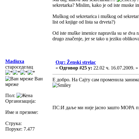
sekretarka? Mislim, kako je od iste muske im
Muškog od sekretarica i muškog od sekretarka
list od knjige od lista sa drveta?)
Od iste muške imenice napravila su se dva ra
drugo značenje, jer se tako u jeziku oblikova
Madiuxa
Одг: Ženski strelac
староседелац
«
Одговор #25 у:
22.02 ч. 16.07.2009. »
Ван
Е добро. На Сајту сам променила занима
мреже
Пол:
Организација:
ПС:И даље ми није јасно зашто МОРА пре
Име и презиме:
Струка:
Поруке: 7.477