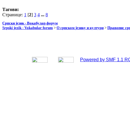
Тагови:
Странице:
1
[
2
]
3
4
...
8
Српски језик - Вокабулар форум
Srpski jezik - Vokabular forum
>
О српском језику и култури
>
Правопис срп
Powered by SMF 1.1 R