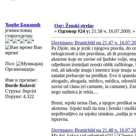
Ђорђе Божовић
Одг: Ženski strelac
језикословац
«
Одговор #24 у:
21.58 ч. 16.07.2009. »
староседелац
Цитирано: Brunichild на 21.47 ч. 16.07.2
Ван
Pa Djole, sta je jezik i njegova pravila, d
мреже
nelogicnosti u tim pravilima, ali ih postujem
aksiome koje ne zavise od ljudske volje, stoga
Пол:
odjednom izmisljati zenski oblik zafilologe, 
Организација:
rod, ali takodje imaju i imenice koje imaju 
zatadat prebacuje na predikat. Evo ti spansk
Име и презиме:
abogado, abogada, médico, médica, odontólog
Đorđe Božović
zavisi od clana (el cantante, la cantante). Z
Струка:
lingvist
nego sudinica je rekla....
Поруке: 4.322
Bruni, srpski nema član, a njegov predikat s
aksioma. Srpski traži da ima i ženski i mušk
neprihvatljivo za srpsku sintaksu „sudija je r
ispravna.
Цитирано: Brunichild на 21.48 ч. 16.07.2
Ma daj, kakva sad sekretarka!!!!
A