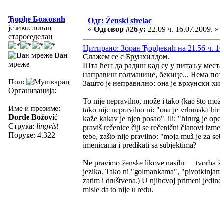
Ђорђе Божовић
Одг: Ženski strelac
језикословац
«
Одговор #26 у:
22.09 ч. 16.07.2009. »
староседелац
Цитирано: Зоран Ђорђевић на 21.56 ч. 1
Ван
Слажем се с Брунхилдом.
мреже
Шта ћеш да радиш кад су у питању места
направиш голманице, бекице... Нема по
Пол:
Зашто је неправилно: она је врхунски х
Организација:
To nije nepravilno, može i tako (kao što može 
Име и презиме:
tako nije nepravilno ni: "ona je vrhunska hir
Đorđe Božović
kaže kakav je njen posao", ili: "hirurg je ope
Струка:
lingvist
praviš rečenice čiji se rečenični članovi iz
Поруке: 4.322
tebe, zašto nije pravilno: "moja muž je za se
imenicama i predikati sa subjektima?
Ne pravimo ženske likove nasilu — tvorba že
jezika. Tako ni "golmankama", "pivotkinjama"
zatim i društvena.) U njihovoj primeni jedino p
misle da to nije u redu.