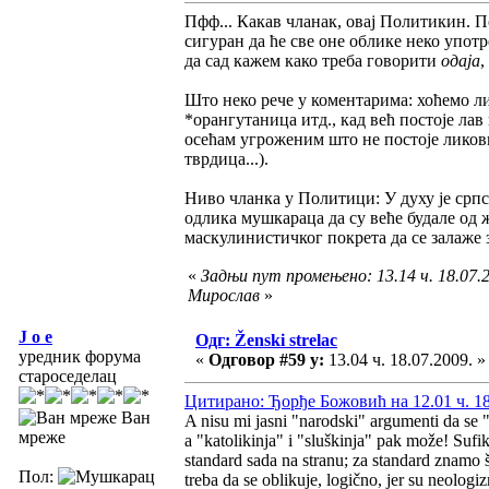
Пфф... Какав чланак, овај Политикин. 
сигуран да ће све оне облике неко упот
да сад кажем како треба говорити
одаја
,
Што неко рече у коментарима: хоћемо ли
*орангутаница итд., кад већ постоје лав
осећам угроженим што не постоје ликови
тврдица...).
Ниво чланка у Политици: У духу је српс
одлика мушкараца да су веће будале од 
маскулинистичког покрета да се залаже 
«
Задњи пут промењено: 13.14 ч. 18.07.2
Мирослав
»
J o e
Одг: Ženski strelac
уредник форума
«
Одговор #59 у:
13.04 ч. 18.07.2009. »
староседелац
Цитирано: Ђорђе Божовић на 12.01 ч. 18
Ван
A nisu mi jasni "narodski" argumenti da se "
мреже
a "katolikinja" i "sluškinja" pak može! Sufiks
standard sada na stranu; za standard znamo š
Пол:
treba da se oblikuje, logično, jer su neologiz