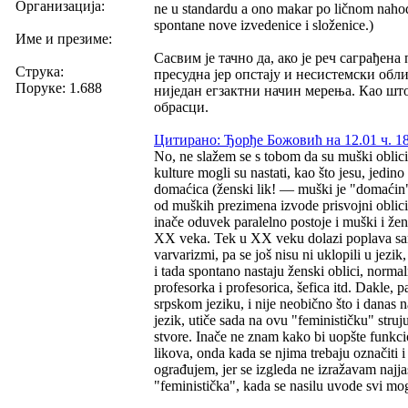
Организација:
ne u standardu a ono makar po ličnom nahođe
spontane nove izvedenice i složenice.)
Име и презиме:
Сасвим је тачно да, ако је реч саграђен
Струка:
пресудна јер опстају и несистемски обл
Поруке: 1.688
ниједан егзактни начин мерења. Као шт
обрасци.
Цитирано: Ђорђе Божовић на 12.01 ч. 18
No, ne slažem se s tobom da su muški oblici
kulture mogli su nastati, kao što jesu, jed
domaćica (ženski lik! — muški je "domaćin", 
od muških prezimena izvode prisvojni oblici 
inače oduvek paralelno postoje i muški i žens
XX veka. Tek u XX veku dolazi poplava samo
varvarizmi, pa se još nisu ni uklopili u jezik,
i tada spontano nastaju ženski oblici, norma
profesorka i profesorica, šefica itd. Dakle,
srpskom jeziku, i nije neobično što i danas na
jezik, utiče sada na ovu "feminističku" struju
stvore. Inače ne znam kako bi uopšte funkcio
likova, onda kada se njima trebaju označiti 
ograđujem, jer se izgleda ne izražavam najja
"feministička", kada se nasilu uvode svi mog