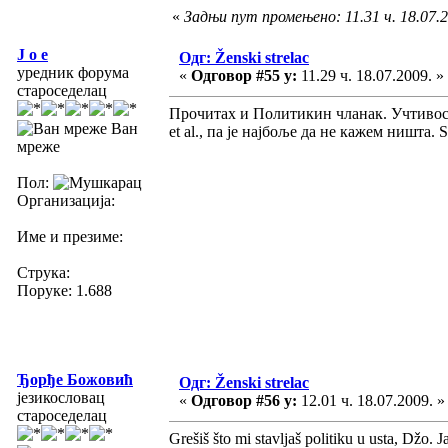
«
Задњи пут промењено: 11.31 ч. 18.07.20
J o e
Одг: Ženski strelac
уредник форума
«
Одговор #55 у:
11.29 ч. 18.07.2009. »
староседелац
Прочитах и Политикин чланак. Учтивост
Ван
et al., па је најбоље да не кажем ништа. Sa
мреже
Пол:
Организација:
Име и презиме:
Струка:
Поруке: 1.688
Ђорђе Божовић
Одг: Ženski strelac
језикословац
«
Одговор #56 у:
12.01 ч. 18.07.2009. »
староседелац
Grešiš što mi stavljaš politiku u usta, Džo.