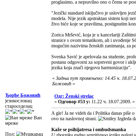
proglasimo, a nepravilno ono o čemu se post
"Jezički standard isključivo je uslovljen jez
modela. Nije jezik apstraktan sistem koji nem
živo biće koje se pravilima, postignutim kon
Zorica Mršević, koja je u kancelariji Zaštit
stranice s ovom tematikom, ali i uvođenje S
mogućim nazivima ženskih zanimanja, za po
Svenka Savić je apelovala na studente, profe
postanu odgovorni za sopstveni govor i uklju
jezika koja znači njegovu harmonizaciju".
«
Задњи пут промењено: 14.45 ч. 18.07.
Божовић
»
Ђорђе Божовић
Одг: Ženski strelac
језикословац
«
Одговор #53 у:
11.22 ч. 18.07.2009. »
староседелац
A gle! Ja ne videh da i Politika danas piše 
Ван
ovo na naslovnoj strani.
Izgleda da
мреже
Kaže se psihijatresa i ombudsmanka
Пол:
U zborniku rodno senzitivnog jezika nalazi 