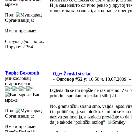
мреже
И ја сам нешто слично рекао у другој те
политичких разлога), а код нас је препу
Пол:
Организација:
Име и презиме:
Струка:
Дипл. инж.
Поруке: 2.364
Ђорђе Божовић
Одг: Ženski strelac
језикословац
«
Одговор #52 у:
10.50 ч. 18.07.2009. »
староседелац
Izgleda da se mi uopšte ne razumemo. Zar bi
Ван
prirodni, spontani u jeziku i stihijski.
мреже
No, gramatičku stranu smo, valjda, apsolvir
Пол:
i tu političku, tj. sociološku. Čini mi se ka
Организација:
naziva zanimanja, a izgleda previđate to da j
da je takođe "politički razlog"!
Име и презиме:
Đorđe Božović