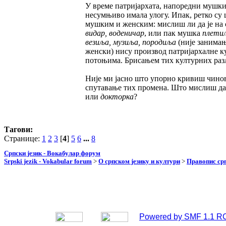
У време патријархата, напоредни мушки и
несумњиво имала улогу. Ипак, ретко су
мушким и женским: мислиш ли да је на 
видар, воденичар
, или пак мушка
плетиљ
везиља, музиља, породиља
(није занимањ
женски) нису производ патријархалне ку
потоњима. Брисањем тих културних разл
Није ми јасно што упорно кривиш чиновн
спутавање тих промена. Што мислиш да
или
докторка
?
Тагови:
Странице:
1
2
3
[
4
]
5
6
...
8
Српски језик - Вокабулар форум
Srpski jezik - Vokabular forum
>
О српском језику и култури
>
Правопис срп
Powered by SMF 1.1 R