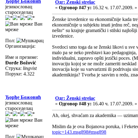
Ђорђе Божовић
Одг: Ženski strelac
језикословац
«
Одговор #47 у:
16.32 ч. 17.07.2009. »
староседелац
Ženske izvedenice su ekonomičnije kada treb
Ван
ekonomičnije u subjektu imati jednu reč, ne
мреже
nešto“ su krajnje gramatički i stilski najloši
izvedenice.
Пол:
Организација:
Svedoci smo toga da se ženski likovi u sve
malo pa se neko predstavi kao pedagoginja,
Име и презиме:
individualni, zapravo opšti jezički poces. (M
Đorđe Božović
inovaciju kojoj se ne može zameriti nesklad
Струка:
lingvist
inovacija koje su varvarizmi ili podrivaju si
Поруке: 4.322
akademikinja? Tvorba je sasvim u redu, znač
Ђорђе Божовић
Одг: Ženski strelac
језикословац
«
Одговор #48 у:
16.40 ч. 17.07.2009. »
староседелац
Ah, okej, shvaćam za akademika — uzimamo g
Ван
мреже
Mislim da je ova Bojanova poruka, i Feketeo
topic=143.msg898#msg898
Пол: