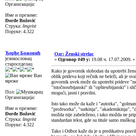
Организација:
Име и презиме:
Đorđe Božović
Струка:
lingvist
Поруке: 4.322
Ђорђе Божовић
Одг: Ženski strelac
језикословац
«
Одговор #49 у:
19.08 ч. 17.07.2009. »
староседелац
Kako je govornik slobodan da upotrebi ženski
Ван
oblik prideva koji rečnik ne beleži, ali je 
мреже
govornik uvek može da upotrebi prideve "nesrbi
"istočnosrbijanski" ili "opštesrbijanski" i sl
Пол:
mogući, jasni i pravilni.
Организација:
Isto tako može da kaže i "autorka", "golmank
Име и презиме:
"profesorka", "sutkinja", "akademikinja", "dir
Đorđe Božović
možda nije zabeleženo, i iako možda ne prip
Струка:
lingvist
standardan tekst, gde su titule samo muškog o
Поруке: 4.322
Tako i Odbor kaže da je u predikativu pravil