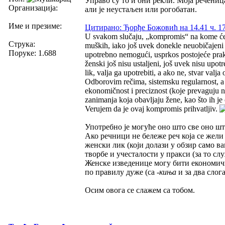
Управо су то и они рекли. Моја реченица
Организација:
али је неустаљен или рогобатан.
Име и презиме:
Цитирано: Ђорђе Божовић на 14.41 ч. 17
U svakom slučaju, „kompromis“ na kome ćemo
Струка:
muških, iako još uvek donekle neuobičajeni
Поруке: 1.688
upotrebno nemogući, usprkos postojeće praks
ženski još nisu ustaljeni, još uvek nisu upo
lik, valja ga upotrebiti, a ako ne, stvar valja
Odborovim rečima, sistemsku regularnost, a 
ekonomičnost i preciznost (koje prevaguju n
zanimanja koja obavljaju žene, kao što ih je
Verujem da je ovaj kompromis prihvatljiv.
Употребно је могуће оно што све оно шт
Ако речници не бележе реч која се жели
женски лик (који долази у обзир само ва
творбе и учесталости у пракси (за то сл
Женске изведенице могу бити економичн
по правилу дуже (са
-киња
и за два слога
Осим овога се слажем са тобом.