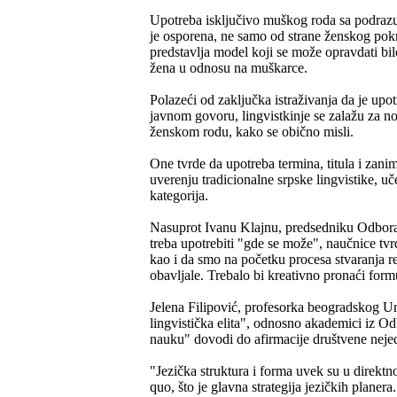
Upotreba isključivo muškog roda sa podrazu
je osporena, ne samo od strane ženskog pokre
predstavlja model koji se može opravdati b
žena u odnosu na muškarce.
Polazeći od zaključka istraživanja da je up
javnom govoru, lingvistkinje se zalažu za no
ženskom rodu, kako se obično misli.
One tvrde da upotreba termina, titula i zan
uverenju tradicionalne srpske lingvistike, uč
kategorija.
Nasuprot Ivanu Klajnu, predsedniku Odbora z
treba upotrebiti "gde se može", naučnice tv
kao i da smo na početku procesa stvaranja re
obavljale. Trebalo bi kreativno pronaći formu
Jelena Filipović, profesorka beogradskog Univ
lingvistička elita", odnosno akademici iz Odb
nauku" dovodi do afirmacije društvene neje
"Jezička struktura i forma uvek su u direktno
quo, što je glavna strategija jezičkih planer