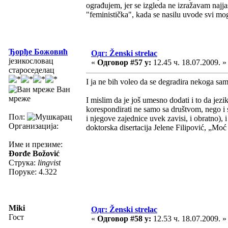
ograđujem, jer se izgleda ne izražavam najja
"feministička", kada se nasilu uvode svi mog
Ђорђе Божовић
Одг: Ženski strelac
језикословац
«
Одговор #57 у:
12.45 ч. 18.07.2009. »
староседелац
I ja ne bih voleo da se degradira nekoga samo
Ван
мреже
I mislim da je još umesno dodati i to da jezik
korespondirati ne samo sa društvom, nego i s
Пол:
i njegove zajednice uvek zavisi, i obratno), i
Организација:
doktorska disertacija Jelene Filipović, „Moć 
Име и презиме:
Đorđe Božović
Струка:
lingvist
Поруке: 4.322
Miki
Одг: Ženski strelac
Гост
«
Одговор #58 у:
12.53 ч. 18.07.2009. »