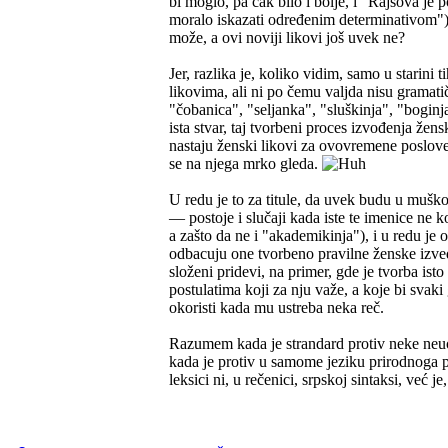
bi moglo, pa čak bilo i bolje, i "Rajsova je p
moralo iskazati određenim determinativom"),
može, a ovi noviji likovi još uvek ne?
Jer, razlika je, koliko vidim, samo u starini
likovima, ali ni po čemu valjda nisu gramatičk
"čobanica", "seljanka", "sluškinja", "boginja
ista stvar, taj tvorbeni proces izvođenja že
nastaju ženski likovi za ovovremene poslove 
se na njega mrko gleda.
U redu je to za titule, da uvek budu u muško
— postoje i slučaji kada iste te imenice ne k
a zašto da ne i "akademikinja"), i u redu je 
odbacuju one tvorbeno pravilne ženske izved
složeni pridevi, na primer, gde je tvorba is
postulatima koji za nju važe, a koje bi svak
okoristi kada mu ustreba neka reč.
Razumem kada je strandard protiv neke neuob
kada je protiv u samome jeziku prirodnoga p
leksici ni, u rečenici, srpskoj sintaksi, već je