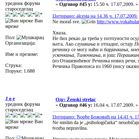
уредник форума
«
Одговор #45 у:
15.50 ч. 17.07.2009. »
староседелац
Цитирано: alcesta на 14.36 ч. 17.07.2009.
Ван
Ne moraš sve.
http://www.vokabula
мреже
Хвала.
Пол:
Не бих рекао да треба у потпуности осуд
Организација:
њега. Ако
слушкиња
и отпадне, остају
П
речнику се могу наћи и
барјачкиња, мл
Име и презиме:
ускочкиња, Тимочкиња
, и још:
Перашки
(из Оташевићевог Речника нових речи,
Струка:
Речника Правописа из 1960 (нису окази
Поруке: 1.688
J o e
Одг: Ženski strelac
уредник форума
«
Одговор #46 у:
16.04 ч. 17.07.2009. »
староседелац
Цитирано: Ђорђе Божовић на 14.41 ч. 17
Ван
Ne mislim da je „psihologičarka“ neuobičaje
мреже
tvorba nepravilna.
Пол: