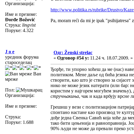
Организација:
http://www.politika.rs/rubrike/Drustvo/Kaze
Име и презиме:
Đorđe Božović
Pa, moram reći da mi je ipak "psihijatresa"
Струка:
lingvist
Поруке: 4.322
J o e
Одг: Ženski strelac
уредник форума
«
Одговор #54 у:
11.24 ч. 18.07.2009. »
староседелац
Ђорђе, ти упорно хоћеш да ме (нас) нав
Ван
политиком. Мене даље од бића језика не
мреже
створити, као што је створио за сијасет 
нико не може језик натерати (или бар: 
Пол:
користим у најгорем могућем значењу),
Организација:
стручњакиња
, чак и када врбују врсне 
Име и презиме:
Грешиш у вези с политизацијом патријар
спонтано настане као производ те култу
Струка:
дође једна Свенка Савић која хоће да ме
Поруке: 1.688
тако бити цењенија и равноправнија. Још
90% људи не може да превали преко уст