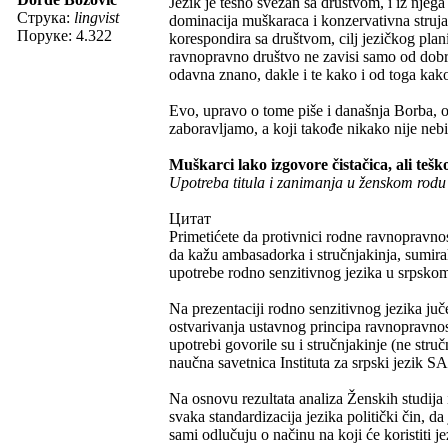
Jezik je tesno svezan sa društvom, i iz njeg
Струка:
lingvist
dominacija muškaraca i konzervativna struja,
Поруке: 4.322
korespondira sa društvom, cilj jezičkog plan
ravnopravno društvo ne zavisi samo od dobre v
odavna znano, dakle i te kako i od toga ka
Evo, upravo o tome piše i današnja Borba, os
zaboravljamo, a koji takođe nikako nije nebi
Muškarci lako izgovore čistačica, ali teš
Upotreba titula i zanimanja u ženskom rodu 
Цитат
Primetićete da protivnici rodne ravnopravno
da kažu ambasadorka i stručnjakinja, sumira
upotrebe rodno senzitivnog jezika u srpskom j
Na prezentaciji rodno senzitivnog jezika juč
ostvarivanja ustavnog principa ravnopravnos
upotrebi govorile su i stručnjakinje (ne stru
naučna savetnica Instituta za srpski jezik 
Na osnovu rezultata analiza Ženskih studija 
svaka standardizacija jezika politički čin,
sami odlučuju o načinu na koji će koristiti j