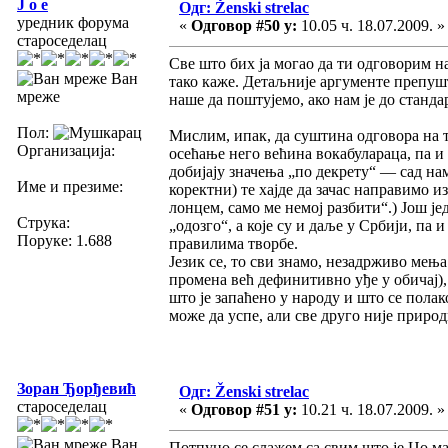
J o e
Одг: Ženski strelac
уредник форума
«
Одговор #50 у:
10.05 ч. 18.07.2009. »
староседелац
Све што бих ја могао да ти одговорим н
Ван
тако каже. Детаљније аргументе препуш
мреже
наше да поштујемо, ако нам је до станда
Пол:
Мислим, ипак, да суштина одговора на т
Организација:
осећање него већина вокабулараца, па и
добијају значења „по декрету“ — сад н
Име и презиме:
коректни) те хајде да зачас направимо и
лонцем, само ме немој разбити“.) Још ј
Струка:
„одозго“, а које су и даље у Србији, па
Поруке: 1.688
правилима творбе.
Језик се, то сви знамо, незадрживо мења
промена већ дефинитивно уђе у обичај),
што је запаћено у народу и што се пола
може да успе, али све друго није природ
Зоран Ђорђевић
Одг: Ženski strelac
староседелац
«
Одговор #51 у:
10.21 ч. 18.07.2009. »
Ван
Потпуно се слажем са свим што је Џо м