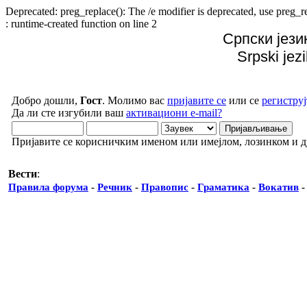
Deprecated: preg_replace(): The /e modifier is deprecated, use preg
: runtime-created function on line 2
Српски јези
Srpski jez
Добро дошли,
Гост
. Молимо вас
пријавите се
или се
региструј
Да ли сте изгубили ваш
активациони e-mail?
Пријавите се корисничким именом или имејлом, лозинком и 
Вести
:
Правила форума
-
Речник
-
Правопис
-
Граматика
-
Вокатив