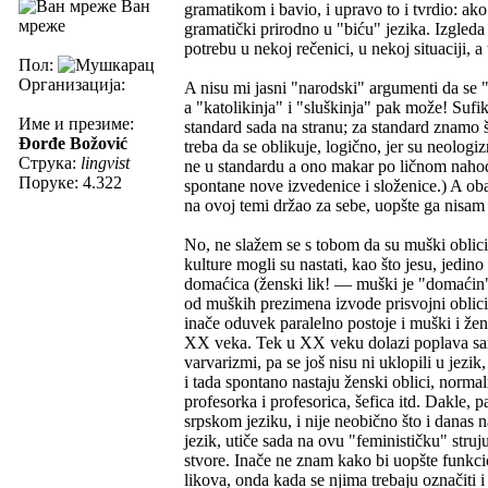
Ван
gramatikom i bavio, i upravo to i tvrdio: ak
мреже
gramatički prirodno u "biću" jezika. Izgled
potrebu u nekoj rečenici, u nekoj situaciji, a
Пол:
Организација:
A nisu mi jasni "narodski" argumenti da se "
a "katolikinja" i "sluškinja" pak može! Sufiks
Име и презиме:
standard sada na stranu; za standard znamo š
Đorđe Božović
treba da se oblikuje, logično, jer su neologiz
Струка:
lingvist
ne u standardu a ono makar po ličnom nahođe
Поруке: 4.322
spontane nove izvedenice i složenice.) A oba
na ovoj temi držao za sebe, uopšte ga nisa
No, ne slažem se s tobom da su muški oblici
kulture mogli su nastati, kao što jesu, jed
domaćica (ženski lik! — muški je "domaćin", 
od muških prezimena izvode prisvojni oblici 
inače oduvek paralelno postoje i muški i žens
XX veka. Tek u XX veku dolazi poplava samo
varvarizmi, pa se još nisu ni uklopili u jezik,
i tada spontano nastaju ženski oblici, norma
profesorka i profesorica, šefica itd. Dakle,
srpskom jeziku, i nije neobično što i danas na
jezik, utiče sada na ovu "feminističku" struju
stvore. Inače ne znam kako bi uopšte funkcio
likova, onda kada se njima trebaju označiti 