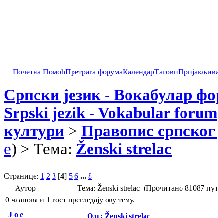
Почетна
Помоћ
Претрага форума
Календар
Тагови
Пријављив
Српски језик - Вокабулар ф
Srpski jezik - Vokabular forum
култури
>
Правопис српског 
e
) > Тема:
Ženski strelac
Странице:
1
2
3
[
4
]
5
6
...
8
Аутор
Тема: Ženski strelac (Прочитано 81087 пут
0 чланова и 1 гост прегледају ову тему.
J o e
Одг: Ženski strelac