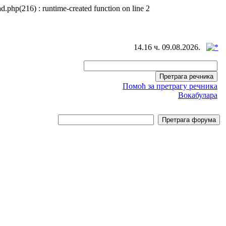
d.php(216) : runtime-created function on line 2
14.16 ч. 09.08.2026.
Помоћ за претрагу речника
Вокабулара