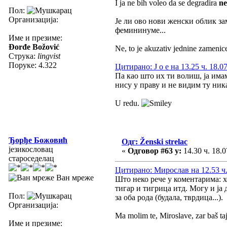
I ja ne bih voleo da se degradira
n
Пол:
Организација:
Је ли ово нови женски облик з
фемининуме...
Име и презиме:
Đorđe Božović
Ne, to je akuzativ jednine zamenic
Струка:
lingvist
Поруке: 4.322
Цитирано: J o e на 13.25 ч. 18.0
Па као што их ти волиш, ја им
нису у праву и не видим ту ник
U redu.
Ђорђе Божовић
Одг: Ženski strelac
језикословац
«
Одговор #63 у:
14.30 ч. 18.0
староседелац
Цитирано: Мирослав на 12.53 ч.
Ван мреже
Што неко рече у коментарима: х
тигар и тигрица итд. Могу и ја
Пол:
за оба рода (будала, тврдица...).
Организација:
Ma molim te, Miroslave, zar baš ta
Име и презиме: