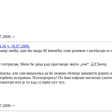
7.2009. »
30 ч. 18.07.2009.
 manje muški, zato što imaju III imeničku vrstu promene i završavaju se n
се потрисам. Мене ће деца кад проговоре звати „оче“.
опаска, али сам мишљења да ће онакви облици заживети једино ак
ворбено исправни. Психијатреса? Па баш нађоше енглески (латин
сконтам шта је то кад га први пут чух.
7.2009. »