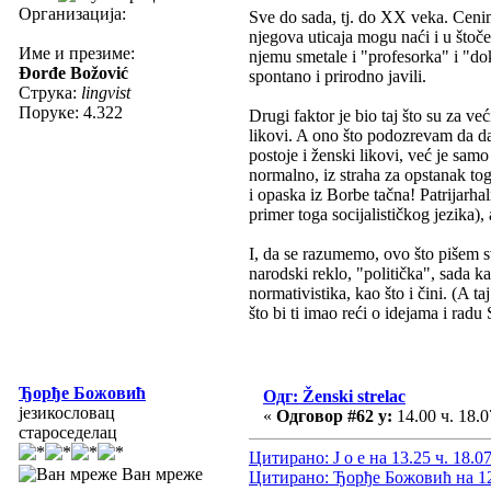
Организација:
Sve do sada, tj. do XX veka. Cenim
njegova uticaja mogu naći i u štoč
Име и презиме:
njemu smetale i "profesorka" i "do
Đorđe Božović
spontano i prirodno javili.
Струка:
lingvist
Поруке: 4.322
Drugi faktor je bio taj što su za v
likovi. A ono što podozrevam da dan
postoje i ženski likovi, već je sam
normalno, iz straha za opstanak tog
i opaska iz Borbe tačna! Patrijarha
primer toga socijalističkog jezika),
I, da se razumemo, ovo što pišem sve
narodski reklo, "politička", sada k
normativistika, kao što i čini. (A 
što bi ti imao reći o idejama i rad
Ђорђе Божовић
Одг: Ženski strelac
језикословац
«
Одговор #62 у:
14.00 ч. 18.0
староседелац
Цитирано: J o e на 13.25 ч. 18.0
Ван мреже
Цитирано: Ђорђе Божовић на 12.