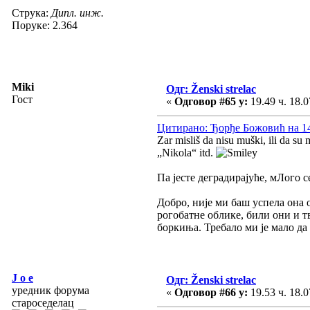
Струка:
Дипл. инж.
Поруке: 2.364
Miki
Одг: Ženski strelac
Гост
«
Одговор #65 у:
19.49 ч. 18.0
Цитирано: Ђорђе Божовић на 14.
Zar misliš da nisu muški, ili da su
„Nikola“ itd.
Па јесте деградирајуће, мЛого 
Добро, није ми баш успела она 
рогобатне облике, били они и т
боркиња. Требало ми је мало да 
J o e
Одг: Ženski strelac
уредник форума
«
Одговор #66 у:
19.53 ч. 18.0
староседелац