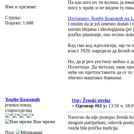
Па као што их ти волиш, ја им
Име и презиме:
нису у праву и не видим ту ник
Струка:
Цитирано: Ђорђе Божовић на 12.
Поруке: 1.688
I mislim da je još umesno dodati i t
raznim idejama i ideologijama (jer j
jezičko planiranje, eno recimo dokt
Кад смо код идеологија, зар ти
власт 1929. наредила да Белић 
Но, да је реч уистину моћна и
Политици. Да читалац лаик проч
неће ни претпоставити да се то
обично маштање
боркиња
.
Ђорђе Божовић
Одг: Ženski strelac
језикословац
«
Одговор #61 у:
13.50 ч. 18.0
староседелац
Naravno da nije postojao ženski kov
Ван мреже
strogom patrijarhatu, oduvek postoj
vazda bila jezička tradicija.
Пол: