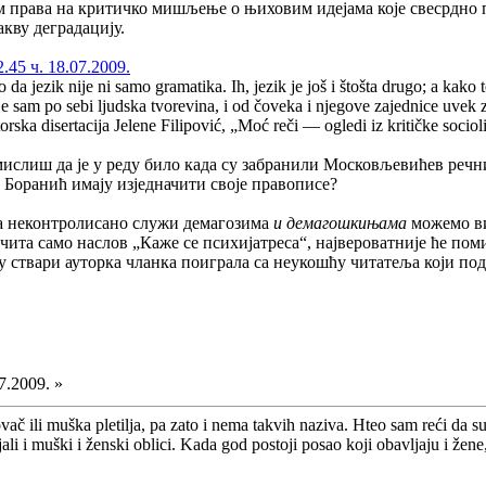
ам права на критичко мишљење о њиховим идејама које свесрдно
акву деградацију.
45 ч. 18.07.2009.
o da jezik nije ni samo gramatika. Ih, jezik je još i štošta drugo; a kako
e sam po sebi ljudska tvorevina, i od čoveka i njegove zajednice uvek zavi
orska disertacija Jelene Filipović, „Moć reči — ogledi iz kritičke sociol
 мислиш да је у реду било када су забранили Московљевићев реч
и Боранић имају изједначити своје правописе?
 да неконтролисано служи демагозима
и демагошкињама
можемо ви
ита само наслов „Каже се психијатреса“, највероватније ће пом
 у ствари ауторка чланка поиграла са неукошћу читатеља који по
7.2009. »
ač ili muška pletilja, pa zato i nema takvih naziva. Hteo sam reći da su
ali i muški i ženski oblici. Kada god postoji posao koji obavljaju i žen