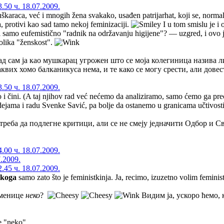
50 ч. 18.07.2009.
škaraca, već i mnogih žena svakako, usađen patrijarhat, koji se, normaln
a, protivi kao sad tamo nekoj feminizaciji.
I u tom smislu je i
, ili samo eufemistično "radnik na održavanju higijene"? — uzgred, i ovo je
olika "ženskost".
д сам ја као мушкарац угрожен што се моја колегиница назива 
таквих хомо балканикуса нема, и те како се могу срести, али дове
50 ч. 18.07.2009.
to i čini. (A taj njihov rad već nećemo da analiziramo, samo ćemo ga preć
 idejama i radu Svenke Savić, pa bolje da ostanemo u granicama učtivost
треба да подлегне критици, али се не смеју једначити Одбор и С
00 ч. 18.07.2009.
7.2009.
45 ч. 18.07.2009.
ekoga
samo zato što je feministkinja. Ja, recimo, izuzetno volim feminis
аменице
неко
?
Видим ја, ускоро ћемо,
e "neko".