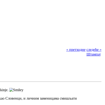
« претходне
следеће »
Штампај
tkinje.
 као Словенци, и личним заменицама смишљати