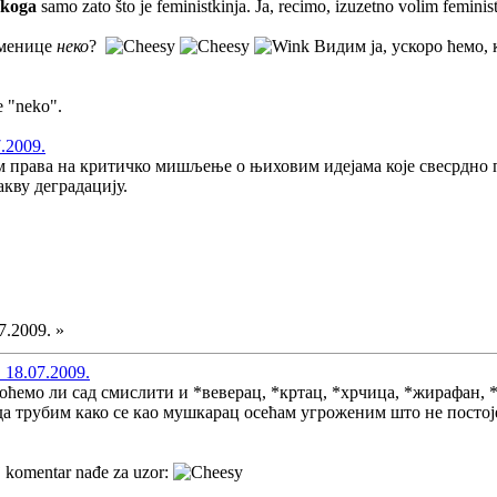
ekoga
samo zato što je feministkinja. Ja, recimo, izuzetno volim feminis
аменице
неко
?
Видим ја, ускоро ћемо,
e "neko".
7.2009.
ам права на критичко мишљење о њиховим идејама које свесрдно
акву деградацију.
7.2009. »
 18.07.2009.
оћемо ли сад смислити и *веверац, *кртац, *хрчица, *жирафан, *з
 да трубим како се као мушкарац осећам угроженим што не постој
j komentar nađe za uzor: