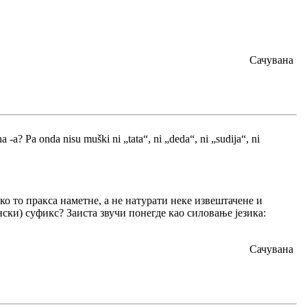
Сачувана
a -a? Pa onda nisu muški ni „tata“, ni „deda“, ni „sudija“, ni
о то пракса наметне, а не натурати неке извештачене и
ски) суфикс? Заиста звучи понегде као силовање језика:
Сачувана