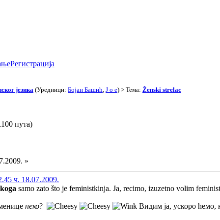
ање
Регистрација
ског језика
(Уредници:
Бојан Башић
,
J o e
) > Тема:
Ženski strelac
1100 пута)
7.2009. »
45 ч. 18.07.2009.
ekoga
samo zato što je feministkinja. Ja, recimo, izuzetno volim feminis
аменице
неко
?
Видим ја, ускоро ћемо,