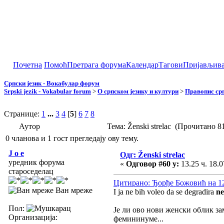
Почетна
Помоћ
Претрага форума
Календар
Тагови
Пријављив
Српски језик - Вокабулар форум
Srpski jezik - Vokabular forum
>
О српском језику и култури
>
Правопис срп
Странице:
1
...
3
4
[
5
]
6
7
8
Аутор
Тема: Ženski strelac (Прочитано 8
0 чланова и 1 гост прегледају ову тему.
J o e
Одг: Ženski strelac
уредник форума
«
Одговор #60 у:
13.25 ч. 18.0
староседелац
Цитирано: Ђорђе Божовић на 12.
Ван мреже
I ja ne bih voleo da se degradira
n
Пол:
Је ли ово нови женски облик з
Организација:
фемининуме...