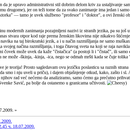
 da je upravo administrativni stil dobrim delom kriv za ustaljivanje s
emu drugome), jer on teži tome da za svako zanimanje ima jedan i samo 
ktorka" — tamo je uvek službeno "profesor" i "doktor", a ovi ženski o
ećinu modernih zanimanja pozajmljeni nazivi iz stranih jezika, pa su još 
as stvara otpor kod raje prema ženskim likovima nije nikakvo štićenje č
o navika na taj birokratski jezik, a i u način razmišljanja ne samo muška
a svojeg načina razmišljanja, i toga čitavog sveta na koji se raja navikl
lni čovek može uvek da kaže "čistačica" (a postoji li i "čistač", ili sa
 a ne može -škinja, -kinja, -ica, nego se odmah mršti kada se čuje tolika
 je teorija! Prosto sagledavam ovu jezičku poslasticu sa raznih strana (a
ada smo i nju uveli u priču), i dajem objašnjenje otkud, kako, zašto i s
taj njihov rad već nećemo da analiziramo, samo ćemo ga prećutno prihvati
u Svenke Savić, pa bolje da ostanemo u granicama učtivosti.
)
7.2009. »
7.2009.
45 ч. 18.07.2009.