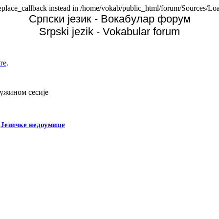
replace_callback instead in /home/vokab/public_html/forum/Sources/Loa
Српски језик - Вокабулар форум
Srpski jezik - Vokabular forum
те
.
дужином сесије
-
Језичке недоумице