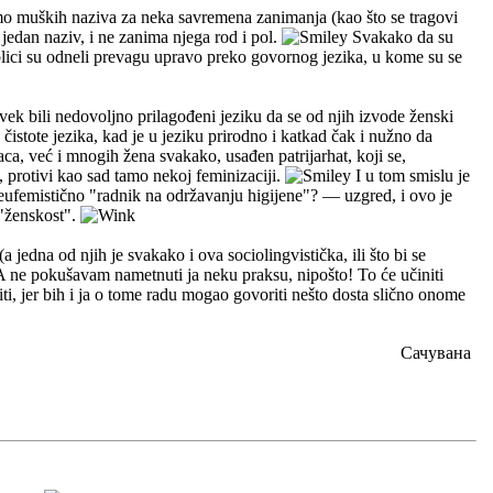
amo muških naziva za neka savremena zanimanja (kao što se tragovi
jedan naziv, i ne zanima njega rod i pol.
Svakako da su
blici su odneli prevagu upravo preko govornog jezika, u kome su se
uvek bili nedovoljno prilagođeni jeziku da se od njih izvode ženski
istote jezika, kad je u jeziku prirodno i katkad čak i nužno da
raca, već i mnogih žena svakako, usađen patrijarhat, koji se,
a, protivi kao sad tamo nekoj feminizaciji.
I u tom smislu je
mo eufemistično "radnik na održavanju higijene"? — uzgred, i ovo je
 "ženskost".
 jedna od njih je svakako i ova sociolingvistička, ili što bi se
l. A ne pokušavam nametnuti ja neku praksu, nipošto! To će učiniti
ti, jer bih i ja o tome radu mogao govoriti nešto dosta slično onome
Сачувана