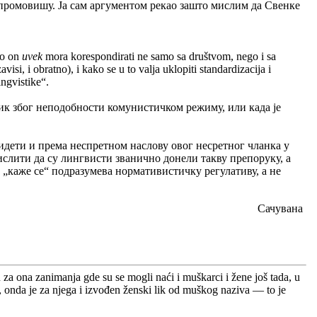
 промовишу. Ја сам аргументом рекао зашто мислим да Свенке
 to on
uvek
mora korespondirati ne samo sa društvom, nego i sa
si, i obratno), i kako se u to valja uklopiti standardizacija i
ingvistike“.
ник због неподобности комунистичком режиму, или када је
дети и према неспретном наслову овог несретног чланка у
ислити да су лингвисти званично донели такву препоруку, а
д „каже се“ подразумева нормативистичку регулативу, а не
Сачувана
 za ona zanimanja gde su se mogli naći i muškarci i žene još tada, u
e, onda je za njega i izvođen ženski lik od muškog naziva — to je