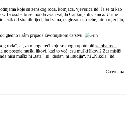
injama koje su zenskog roda, kornjaca, vjeverica itd. Ja se tu kao
k. Ta osoba bi se morala zvati valjda Cankinja ili Canica. U ime
te jezik od stranih rijeci, tucizama, englezama...(cebe, pirinac, zejtin,
 očigledno i sâm pripada životinjskom carstvu.
škog roda“, a „za mnoge reči koje se mogu upotrebiti
za oba roda
“.
ne postoje muški likovi, kad to već jesu muški likovi? Zar misliš
da nisu muški ni „tata“, ni „deda“, ni „sudija“, ni „Nikola“ itd.
Сачувана