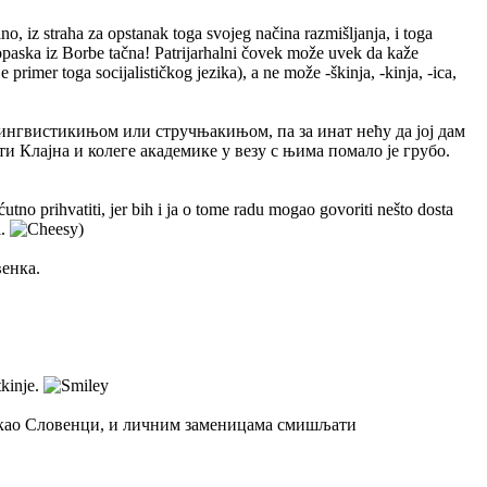
o, iz straha za opstanak toga svojeg načina razmišljanja, i toga
 opaska iz Borbe tačna! Patrijarhalni čovek može uvek da kaže
 primer toga socijalističkog jezika), a ne može -škinja, -kinja, -ica,
лингвистикињом или стручњакињом, па за инат нећу да јој дам
сти Клајна и колеге академике у везу с њима помало је грубо.
utno prihvatiti, jer bih i ja o tome radu mogao govoriti nešto dosta
i.
)
венка.
tkinje.
 као Словенци, и личним заменицама смишљати