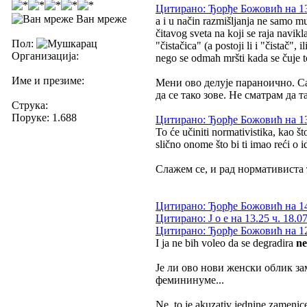
Цитирано: Ђорђе Божовић на 13.
Ван мреже
a i u način razmišljanja ne samo mu
čitavog sveta na koji se raja navikl
Пол:
"čistačica" (a postoji li i "čistač"
Организација:
nego se odmah mršti kada se čuje t
Име и презиме:
Мени ово делује параноично. Са
да се тако зове. Не сматрам да 
Струка:
Поруке: 1.688
Цитирано: Ђорђе Божовић на 13.
To će učiniti normativistika, kao š
slično onome što bi ti imao reći o
Слажем се, и рад нормативиста 
Цитирано: Ђорђе Божовић на 14.
Цитирано: J o e на 13.25 ч. 18.0
Цитирано: Ђорђе Божовић на 12.
I ja ne bih voleo da se degradira
n
Је ли ово нови женски облик з
фемининуме...
Ne, to je akuzativ jednine zamenic