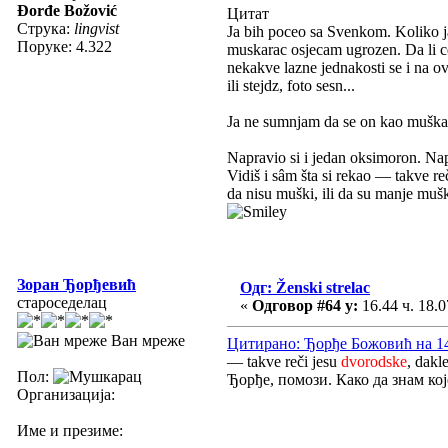
Đorđe Božović
Цитат
Струка:
lingvist
Ja bih poceo sa Svenkom. Koliko ja
Поруке: 4.322
muskarac osjecam ugrozen. Da li ce
nekakve lazne jednakosti se i na ovaj
ili stejdz, foto sesn...
Ja ne sumnjam da se on kao muškara
Napravio si i jedan oksimoron. Nap
Vidiš i sâm šta si rekao — takve r
da nisu muški, ili da su manje mušk
Зоран Ђорђевић
Одг: Ženski strelac
староседелац
«
Одговор #64 у:
16.44 ч. 18.0
Ван мреже
Цитирано: Ђорђе Божовић на 14.
— takve reči jesu
dvorodske
, dakl
Пол:
Ђорђе, помози. Како да знам кој
Организација:
Име и презиме: