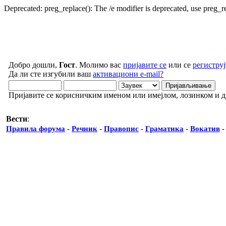
Deprecated: preg_replace(): The /e modifier is deprecated, use preg_
Добро дошли,
Гост
. Молимо вас
пријавите се
или се
региструј
Да ли сте изгубили ваш
активациони e-mail?
Пријавите се корисничким именом или имејлом, лозинком и 
Вести
:
Правила форума
-
Речник
-
Правопис
-
Граматика
-
Вокатив