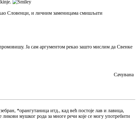
tkinje.
 као Словенци, и личним заменицама смишљати
 промовишу. Ја сам аргументом рекао зашто мислим да Свенке
Сачувана
ебран, *орангутаница итд., кад већ постоје лав и лавица,
е ликови мушког рода за многе речи које се могу употребити