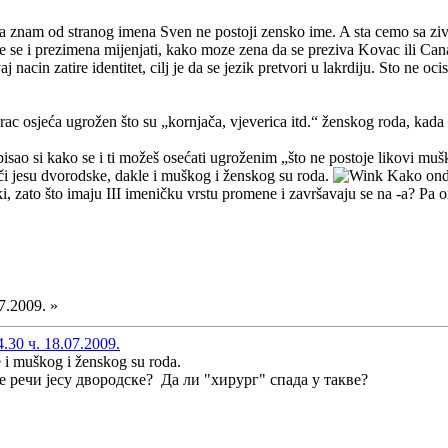
 znam od stranog imena Sven ne postoji zensko ime. A sta cemo sa zivot
 se i prezimena mijenjati, kako moze zena da se preziva Kovac ili Cana
 nacin zatire identitet, cilj je da se jezik pretvori u lakrdiju. Sto ne ocis
c osjeća ugrožen što su „kornjača, vjeverica itd.“ ženskog roda, kada
isao si kako se i ti možeš osećati ugroženim „što ne postoje likovi mu
eči jesu dvorodske, dakle i muškog i ženskog su roda.
Kako onda 
i, zato što imaju III imeničku vrstu promene i završavaju se na -a? Pa on
7.2009. »
30 ч. 18.07.2009.
e i muškog i ženskog su roda.
е речи јесу двородске? Да ли "хирург" спада у такве?