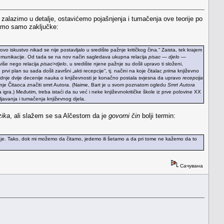
 zalazimo u detalje, ostavićemo pojašnjenja i tumačenja ove teorije po
ećemo samo zaključke:
govo iskustvo nikad se nije postavljalo u središte pažnje kritičkog čina.“ Zaista, tek krajem
komunikacije. Od tada se na nov način sagledava ukupna relacija
pisac — djelo —
 više nego relacija
pisac>djelo
, u središte njene pažnje su došli upravo ti složeni,
prvi plan su sada došli završni „akti recepcije“, tj. načini na koje čitalac
prima
književno
 posljednje dvije decenije nauka o književnosti je konačno postala svjesna da upravo
recepcija
ođenje Čitaoca značiti smrt Autora. (Naime, Bart je u svom poznatom ogledu
Smrt Autora
igra.) Međutim, treba istaći da su već i neke književnokritičke škole iz prve polovine XX
javanja i tumačenja književnog djela.
zika
, ali slažem se sa Alčestom da je
govorni čin
bolji termin:
čuje. Tako, dok mi možemo da čitamo, jedemo ili šetamo a da pri tome ne kažemo da to
Сачувана