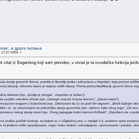
onse', и друга питања
 17.07.2009. »
 citat iz Bugarskog koji sam prevideo; u stvari je ta izvođačka funkcija je
enula
teorija govornih činova
, potekla iz filozofije jezika i prihvaćena u lingvistici, koja prenosi te
oj situaciji, odnosno kakvo je dejstvo naših iskaza. Prema jednoj klasifikaciji, govorni činovi mogu
važna istinitost (npr. „Zemlja je okrugla“, „Inspektor je došao“);
 se postiže određeni učinak (npr. „Uzimajte ovaj lek tri puta dnevno“, „Zatvori vrata!“);
bavezujućom snagom u budućnosti (npr. „Obećavam da ću se javiti čim stignem“, „Bićeš kažnjen ako 
stitke i sl., sa ukazivanjem na psihološka stanja govornika (npr. „Iskreno žalim zbog toga“, „Od src
nu promenu nekog stanja stvari (npr. „Ovog papagaja krstim imenom Arčibald“, „Otpušteni ste s posla
na analizu jezičkih funkcija, sa kojima su u očiglednoj vezi; v. odeljak 2.4, posebno tamo pomen
 mi jezikom nešto saopštavamo, nego i kako molimo i zahvaljujemo, upozoravamo i pretimo, ob