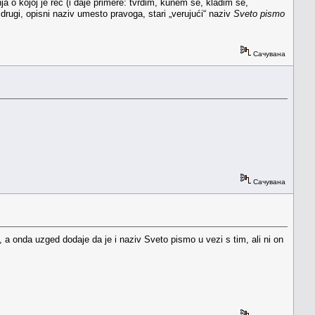
ja o kojoj je reč (i daje primere: tvrdim, kunem se, kladim se,
drugi, opisni naziv umesto pravoga, stari „verujući“ naziv
Sveto pismo
Сачувана
Сачувана
 a onda uzged dodaje da je i naziv Sveto pismo u vezi s tim, ali ni on