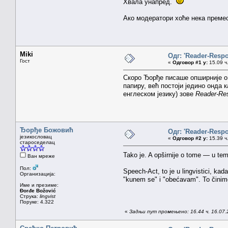
Хвала унапред.
Ако модератори хоће нека премест
Miki
Одг: 'Reader-Resp
Гост
«
Одговор #1 у:
15.09 ч.
Скоро Ђорђе писаше опширније о т
папиру, већ постоји једино онда 
енглеском језику) зове
Reader-Re
Ђорђе Божовић
Одг: 'Reader-Resp
језикословац
«
Одговор #2 у:
15.39 ч.
староседелац
Tako je. A opširnije o tome — u temi
Ван мреже
Пол:
Speech-Act, to je u lingvistici, ka
Организација:
"kunem se" i "obećavam". To činimo
Име и презиме:
Đorđe Božović
Струка:
lingvist
Поруке: 4.322
«
Задњи пут промењено: 16.44 ч. 16.07