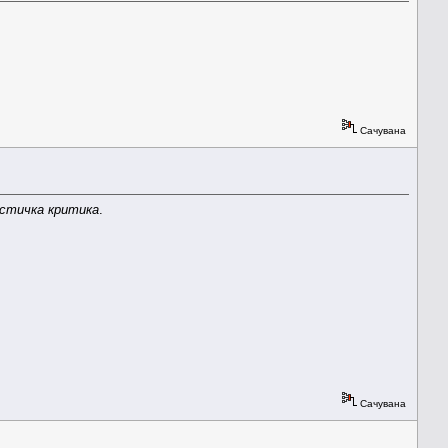
Сачувана
стичка критика
.
Сачувана