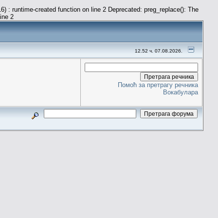
) : runtime-created function on line 2 Deprecated: preg_replace(): The
line 2
12.52 ч. 07.08.2026.
Помоћ за претрагу речника
Вокабулара