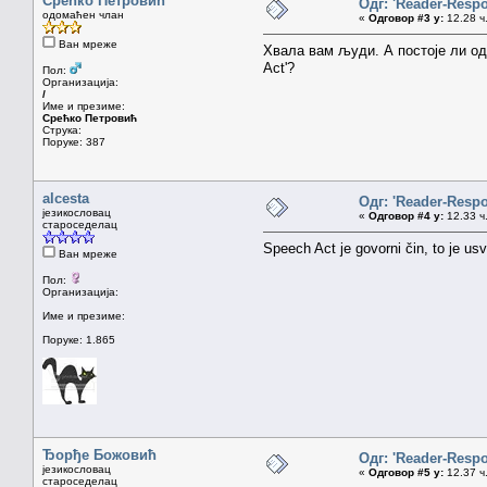
Срећко Петровић
Одг: 'Reader-Resp
одомаћен члан
«
Одговор #3 у:
12.28 ч.
Ван мреже
Хвала вам људи. А постоје ли одг
Act'?
Пол:
Организација:
/
Име и презиме:
Срећко Петровић
Струка:
Поруке: 387
alcesta
Одг: 'Reader-Resp
језикословац
«
Одговор #4 у:
12.33 ч.
староседелац
Speech Act je govorni čin, to je u
Ван мреже
Пол:
Организација:
Име и презиме:
Поруке: 1.865
Ђорђе Божовић
Одг: 'Reader-Resp
језикословац
«
Одговор #5 у:
12.37 ч.
староседелац