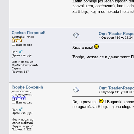
Zatim pominje još jedan zgodan t
zahvaljujem, obećavam), kao i jednu
za Bibliju, kojim se nekada htela isk
Срећко Петровић
Одг: 'Reader-Resp
одомаћен члан
«
Одговор #10 у:
22.24 
Ван мреже
Хвала вам!
Пол:
Организација:
Ђорђе, можда се и данас текст П
/
Име и презиме:
Срећко Петровић
Струка:
Поруке: 387
Ђорђе Божовић
Одг: 'Reader-Resp
језикословац
«
Одговор #11 у:
00.31 ч
староседелац
Da, u pravu si.
I Bugarski zaprav
Ван мреже
ne ograničava Bibliju i njenu ulogu
Пол:
Организација:
Име и презиме:
Đorđe Božović
Струка:
lingvist
Поруке: 4.322