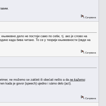
тавим.
Сачувана
књижевно дело не постоји само по себи, тј. ако је слово на
једино када бива читано. То се у теорији књижевности (овде на
Сачувана
primer, ne možemo se zakleti ili obećati nešto a da
ne kažemo
:
en kada je govor (speech) ujedno i sámo delo (act).
Сачувана