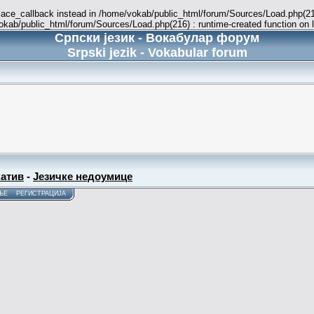
place_callback instead in /home/vokab/public_html/forum/Sources/Load.php(216
vokab/public_html/forum/Sources/Load.php(216) : runtime-created function on 
Српски језик - Вокабулар форум
Srpski jezik - Vokabular forum
атив
-
Језичке недоумице
ЊЕ
РЕГИСТРАЦИЈА