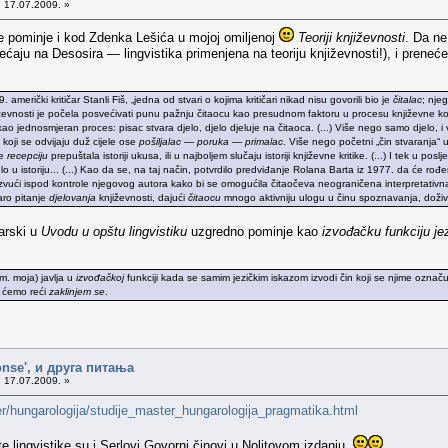
 17.07.2009. »
 pominje i kod Zdenka Lešića u mojoj omiljenoj
Teoriji književnosti
. Da ne
sećaju na Desosira — lingvistika primenjena na teoriju književnosti!), i pren
merički kritičar Stanli Fiš, „jedna od stvari o kojima kritičari nikad nisu govorili bio je
čitalac
; nje
ževnosti je počela posvećivati punu pažnju čitaocu kao presudnom faktoru u procesu književne 
 kao jednosmjeran proces: pisac stvara djelo, djelo djeluje na čitaoca. (...) Više nego samo djelo, i
i koji se odvijaju duž cijele ose
pošiljalac — poruka — primalac
. Više nego početni „čin stvaranja“ u 
je
recepciju
prepuštala istoriji ukusa, ili u najboljem slučaju istoriji književne kritike. (...) I tek u
lo u istoriju... (...) Kao da se, na taj način, potvrdilo predviđanje Rolana Barta iz 1977. da će r
 izvući ispod kontrole njegovog autora kako bi se omogućila čitaočeva neograničena interpretativna 
aro pitanje
djelovanja
književnosti, dajući
čitaocu
mnogo aktivniju ulogu u činu spoznavanja, doživl
arski u
Uvodu u opštu lingvistiku
uzgredno pominje kao
izvođačku funkciju je
im. moja) javlja u
izvođačkoj
funkciji kada se samim jezičkim iskazom izvodi čin koji se njime ozna
o ćemo reći
zaklinjem se
.
onse', и друга питања
 17.07.2009. »
er/hungarologija/studije_master_hungarologija_pragmatika.html
e lingvistike su i Serlovi Govorni činovi u Nolitovom izdanju.