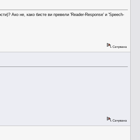
ти)? Ако не, како бисте ви превели 'Reader-Response' и 'Speech-
Сачувана
Сачувана