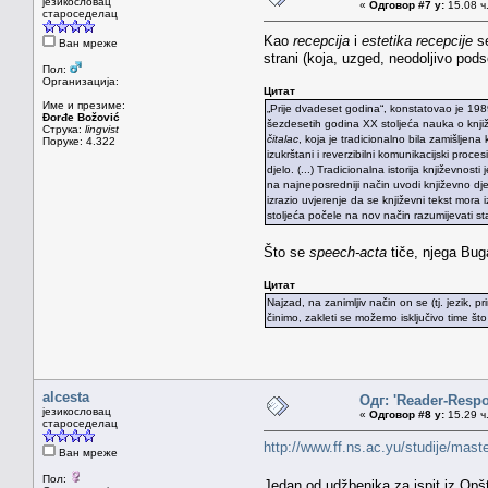
језикословац
«
Одговор #7 у:
15.08 ч.
староседелац
Kao
recepcija
i
estetika recepcije
se
Ван мреже
strani (koja, uzged, neodoljivo pod
Пол:
Организација:
Цитат
Име и презиме:
„Prije dvadeset godina“, konstatovao je 1989. a
Đorđe Božović
šezdesetih godina XX stoljeća nauka o knji
Струка:
lingvist
čitalac
, koja je tradicionalno bila zamišljena
Поруке: 4.322
izukrštani i reverzibilni komunikacijski proces
djelo. (...) Tradicionalna istorija književnosti 
na najneposredniji način uvodi književno dje
izrazio uvjerenje da se književni tekst mora
stoljeća počele na nov način razumijevati st
Što se
speech-acta
tiče, njega Bug
Цитат
Najzad, na zanimljiv način on se (tj. jezik, pr
činimo, zakleti se možemo isključivo time št
alcesta
Одг: 'Reader-Resp
језикословац
«
Одговор #8 у:
15.29 ч.
староседелац
http://www.ff.ns.ac.yu/studije/mast
Ван мреже
Пол:
Jedan od udžbenika za ispit iz Opšt