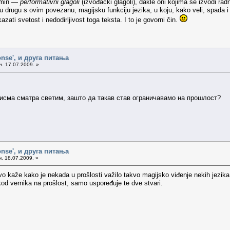
ermin —
performativni glagoli
(izvođački glagoli), dakle oni kojima se izvodi radn
 drugu s ovim povezanu, magijsku funkciju jezika, u koju, kako veli, spada i 
azati svetost i nedodirljivost toga teksta. I to je govorni čin.
onse', и друга питања
ч. 17.07.2009. »
исма сматра светим, зашто да такав став ограничавамо на прошлост?
onse', и друга питања
. 18.07.2009. »
o kaže kako je nekada u prošlosti važilo takvo magijsko viđenje nekih jezika,
 kod vernika na prošlost, samo uspoređuje te dve stvari.