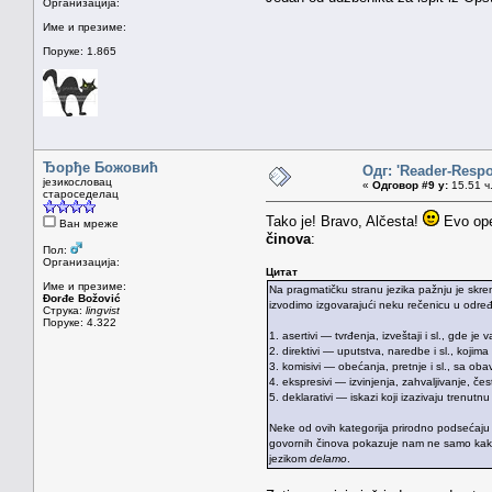
Организација:
Име и презиме:
Поруке: 1.865
Ђорђе Божовић
Одг: 'Reader-Resp
језикословац
«
Одговор #9 у:
15.51 ч.
староседелац
Tako je! Bravo, Alčesta!
Evo opet
Ван мреже
činova
:
Пол:
Организација:
Цитат
Име и презиме:
Na pragmatičku stranu jezika pažnju je skr
Đorđe Božović
izvodimo izgovarajući neku rečenicu u određen
Струка:
lingvist
Поруке: 4.322
1. asertivi — tvrđenja, izveštaji i sl., gde je 
2. direktivi — uputstva, naredbe i sl., kojima
3. komisivi — obećanja, pretnje i sl., sa o
4. ekspresivi — izvinjenja, zahvaljivanje, če
5. deklarativi — iskazi koji izazivaju trenut
Neke od ovih kategorija prirodno podsećaju 
govornih činova pokazuje nam ne samo kako
jezikom
delamo
.