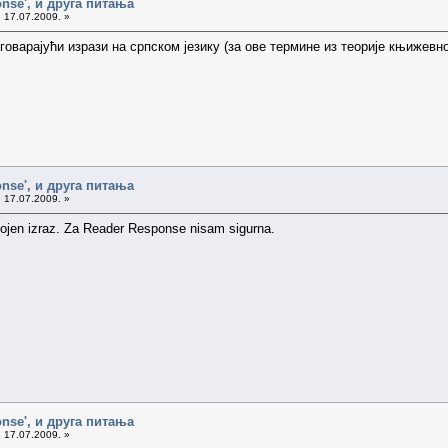
onse', и друга питања
 17.07.2009. »
оварајући изрази на српском језику (за ове термине из теорије књижевнос
onse', и друга питања
 17.07.2009. »
svojen izraz. Za Reader Response nisam sigurna.
onse', и друга питања
 17.07.2009. »