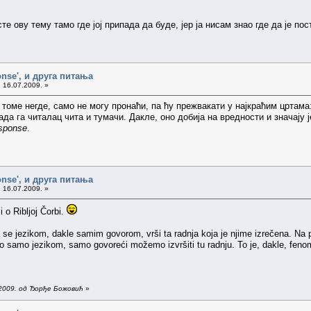
е ову тему тамо где јој припада да буде, јер ја нисам знао где да је пос
onse', и друга питања
 16.07.2009. »
оме негде, само не могу пронаћи, па ћу прежвакати у најкраћим цртама: 
када га читалац чита и тумачи. Дакле, оно добија на вредности и значају 
sponse
.
onse', и друга питања
 16.07.2009. »
 o Ribljoj Čorbi.
da se jezikom, dakle samim govorom, vrši ta radnja koja je njime izrečena. Na 
 samo jezikom, samo govoreći možemo izvršiti tu radnju. To je, dakle, fenom
.2009. од Ђорђе Божовић
»