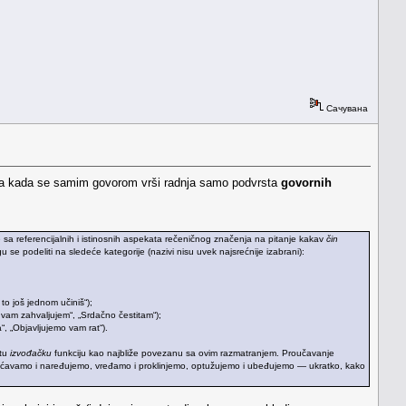
Сачувана
zika kada se samim govorom vrši radnja samo podvrsta
govornih
žište sa referencijalnih i istinosnih aspekata rečeničnog značenja na pitanje kakav
čin
 se podeliti na sledeće kategorije (nazivi nisu uvek najsrećnije izabrani):
to još jednom učiniš“);
a vam zahvaljujem“, „Srdačno čestitam“);
“, „Objavljujemo vam rat“).
utu
izvođačku
funkciju kao najbliže povezanu sa ovim razmatranjem. Proučavanje
ećavamo i naređujemo, vređamo i proklinjemo, optužujemo i ubeđujemo — ukratko, kako