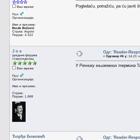
Pogledaću, potražiću, pa ću javiti
Ван мреже
Пол:
Организација:
Име и презиме:
Đorđe Božović
Струка:
lingvist
Поруке: 4.322
J o e
Одг: 'Reader-Resp
уредник форума
«
Одговор #6 у:
14.21 ч.
староседелац
У
Речнику књижевних термина
Т
Ван мреже
Пол:
Организација:
Име и презиме:
Струка:
Поруке: 1.688
Ђорђе Божовић
Одг: 'Reader-Resp