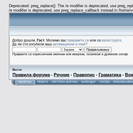
Deprecated: preg_replace(): The /e modifier is deprecated, use preg_re
/e modifier is deprecated, use preg_replace_callback instead in /home/
Добро дошли,
Гост
. Молимо вас
пријавите се
или се
региструјте
.
Да ли сте изгубили ваш
активациони e-mail?
Пријавите се корисничким именом или имејлом, лозинком и дужином сесије
Вести
:
Правила форума
-
Речник
-
Правопис
-
Граматика
-
Вок
ПОЧЕТНА
ПОМОЋ
ПРЕТРАГА ФОРУМА
КАЛЕНДАР
ТАГОВИ
ПРИЈАВЉИВА