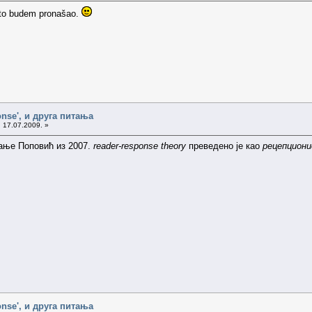
 što budem pronašao.
onse', и друга питања
 17.07.2009. »
ање Поповић из 2007.
reader-response theory
преведено је као
рецепциони
onse', и друга питања