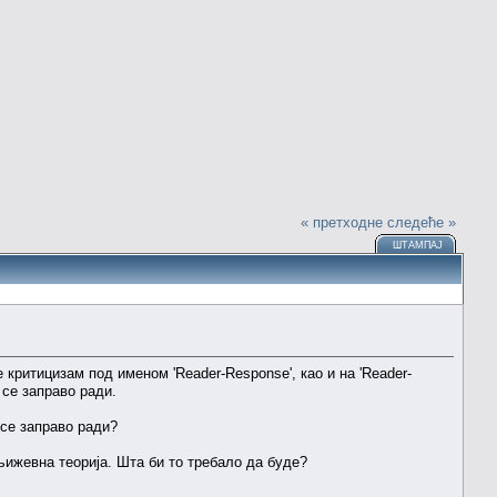
« претходне
следеће »
ШТАМПАЈ
критицизам под именом 'Reader-Response', као и на 'Reader-
 се заправо ради.
 се заправо ради?
 књижевна теорија. Шта би то требало да буде?