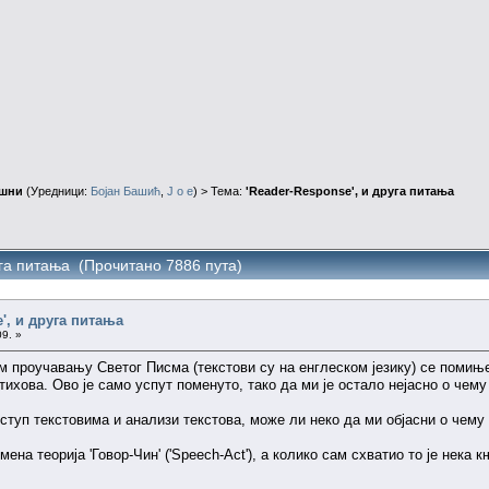
ушни
(Уредници:
Бојан Башић
,
J o e
) > Тема:
'Reader-Response', и друга питања
уга питања (Прочитано 7886 пута)
', и друга питања
9. »
м проучавању Светог Писма (текстови су на енглеском језику) се помиње 
ихова. Ово је само успут поменуто, тако да ми је остало нејасно о чему
риступ текстовима и анализи текстова, може ли неко да ми објасни о чему
мена теорија 'Говор-Чин' ('Speech-Act'), а колико сам схватио то је нека