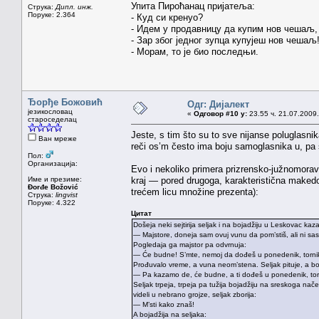
Упита Пироћанац пријатеља:
Струка:
Дипл. инж.
Поруке: 2.364
- Куд си кренуо?
- Идем у продавницу да купим нов чешаљ,
- Зар због једног зупца купујеш нов чешаљ
- Морам, то је био последњи.
Ђорђе Божовић
Одг: Дијалект
језикословац
«
Одговор #10 у:
23.55 ч. 21.07.2009.
староседелац
Jeste, s tim što su to sve nijanse poluglasnik
Ван мреже
reči os’m često ima boju samoglasnika u, pa s
Пол:
Организација:
Evo i nekoliko primera prizrensko-južnomora
Име и презиме:
kraj — pored drugoga, karakteristična makedon
Đorđe Božović
trećem licu množine prezenta):
Струка:
lingvist
Поруке: 4.322
Цитат
Došeja neki sejtirija seljak i na bojadžiju u Leskovac kaza
— Majstore, doneja sam ovuj vunu da pom’stiš, ali ni sa
Pogledaja ga majstor pa odvrnuja:
— Će budne! S’mte, nemoj da dođeš u ponedenik, tornik, 
Prođuvalo vreme, a vuna neom’stena. Seljak pituje, a bo
— Pa kazamo de, će budne, a ti dođeš u ponedenik, tornik
Seljak trpeja, trpeja pa tužija bojadžiju na sreskoga načel
videli u nebrano grojze, seljak zborija:
— M’sti kako znaš!
A bojadžija na seljaka: