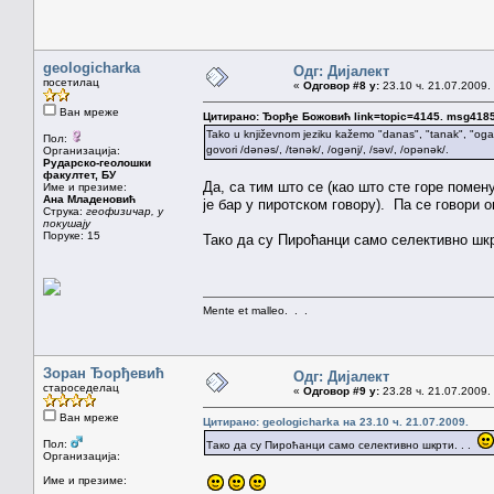
geologicharka
Одг: Дијалект
посетилац
«
Одговор #8 у:
23.10 ч. 21.07.2009.
Ван мреже
Цитирано: Ђорђе Божовић link=topic=4145. msg41
Tako u književnom jeziku kažemo "danas", "tanak", "oga
Пол:
govori /dənəs/, /tənək/, /ogənj/, /səv/, /opənək/.
Организација:
Рударско-геолошки
факултет, БУ
Да, са тим што се (као што сте горе помен
Име и презиме:
Ана Младеновић
је бар у пиротском говору). Па се говори ова
Струка:
геофизичар, у
покушају
Поруке: 15
Тако да су Пироћанци само селективно шкрт
Mente et malleo. . .
Зоран Ђорђевић
Одг: Дијалект
староседелац
«
Одговор #9 у:
23.28 ч. 21.07.2009.
Ван мреже
Цитирано: geologicharka на 23.10 ч. 21.07.2009.
Пол:
Тако да су Пироћанци само селективно шкрти. . .
Организација:
Име и презиме: