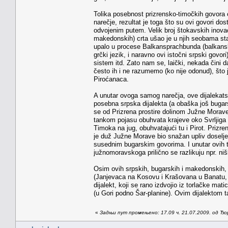
Tolika posebnost prizrensko-timočkih govora o
narečje, rezultat je toga što su ovi govori dos
odvojenim putem. Velik broj štokavskih inovac
makedonskih) crta ušao je u njih seobama stan
upalo u procese Balkansprachbunda (balkanske
grčki jezik, i naravno ovi istočni srpski govori
sistem itd. Zato nam se, laički, nekada čini d
često ih i ne razumemo (ko nije odonud), što
Piroćanaca.
A unutar ovoga samog narečja, ove dijalekatske
posebna srpska dijalekta (a obaška još bugar
se od Prizrena prostire dolinom Južne Morave,
tankom pojasu obuhvata krajeve oko Svrljiga i 
Timoka na jug, obuhvatajući tu i Pirot. Priz
je duž Južne Morave bio snažan upliv doseljen
susednim bugarskim govorima. I unutar ovih trij
južnomoravskoga prilično se razlikuju npr. nišk
Osim ovih srpskih, bugarskih i makedonskih, 
(Janjevaca na Kosovu i Krašovana u Banatu, p
dijalekt, koji se rano izdvojio iz torlačke mati
(u Gori podno Šar-planine). Ovim dijalektom t
«
Задњи пут промењено: 17.09 ч. 21.07.2009. од Ђ