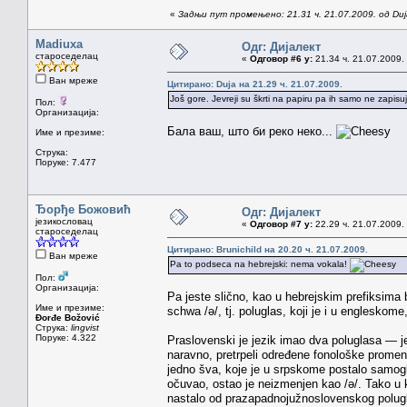
«
Задњи пут промењено: 21.31 ч. 21.07.2009. од Duj
Madiuxa
Одг: Дијалект
староседелац
«
Одговор #6 у:
21.34 ч. 21.07.2009.
Ван мреже
Цитирано: Duja на 21.29 ч. 21.07.2009.
Još gore. Jevreji su škrti na papiru pa ih samo ne zapisuju
Пол:
Организација:
Бала ваш, што би реко неко...
Име и презиме:
Струка:
Поруке: 7.477
Ђорђе Божовић
Одг: Дијалект
језикословац
«
Одговор #7 у:
22.29 ч. 21.07.2009.
староседелац
Цитирано: Brunichild на 20.20 ч. 21.07.2009.
Ван мреже
Pa to podseca na hebrejski: nema vokala!
Пол:
Организација:
Pa jeste slično, kao u hebrejskim prefiksima b
Име и презиме:
schwa /ə/, tj. poluglas, koji je i u engleskome
Đorđe Božović
Струка:
lingvist
Поруке: 4.322
Praslovenski je jezik imao dva poluglasa — je
naravno, pretrpeli određene fonološke promen
jedno šva, koje je u srpskome postalo samoglasn
očuvao, ostao je neizmenjen kao /ə/. Tako u 
nastalo od prazapadnojužnoslovenskog polugla