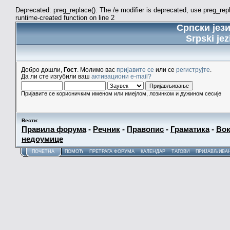
Deprecated: preg_replace(): The /e modifier is deprecated, use preg_re
runtime-created function on line 2
Српски јез
Srpski jez
Добро дошли,
Гост
. Молимо вас
пријавите се
или се
региструјте
.
Да ли сте изгубили ваш
активациони e-mail?
Пријавите се корисничким именом или имејлом, лозинком и дужином сесије
Вести
:
Правила форума
-
Речник
-
Правопис
-
Граматика
-
Вок
недоумице
ПОЧЕТНА
ПОМОЋ
ПРЕТРАГА ФОРУМА
КАЛЕНДАР
ТАГОВИ
ПРИЈАВЉИВА