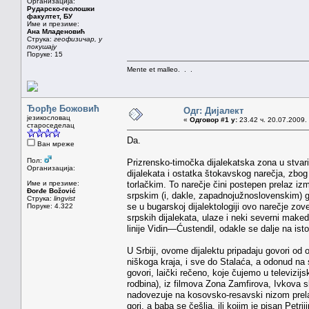
Организација:
Рударско-геолошки
факултет, БУ
Име и презиме:
Ана Младеновић
Струка:
геофизичар, у
покушају
Поруке: 15
Mente et malleo. . .
Ђорђе Божовић
Одг: Дијалект
језикословац
«
Одговор #1 у:
23.42 ч. 20.07.2009.
староседелац
Da.
Ван мреже
Пол:
Prizrensko-timočka dijalekatska zona u stvari 
Организација:
dijalekata i ostatka štokavskog narečja, zbog
Име и презиме:
torlačkim. To narečje čini postepen prelaz 
Đorđe Božović
srpskim (i, dakle, zapadnojužnoslovenskim) 
Струка:
lingvist
se u bugarskoj dijalektologiji ovo narečje zo
Поруке: 4.322
srpskih dijalekata, ulaze i neki severni make
linije Vidin—Ćustendil, odakle se dalje na i
U Srbiji, ovome dijalektu pripadaju govori od
niškoga kraja, i sve do Stalaća, a odonud na 
govori, laički rečeno, koje čujemo u televizi
rodbina), iz filmova Zona Zamfirova, Ivkova s
nadovezuje na kosovsko-resavski nizom prelazn
gori, a baba se češlja, ili kojim je pisan Petrij