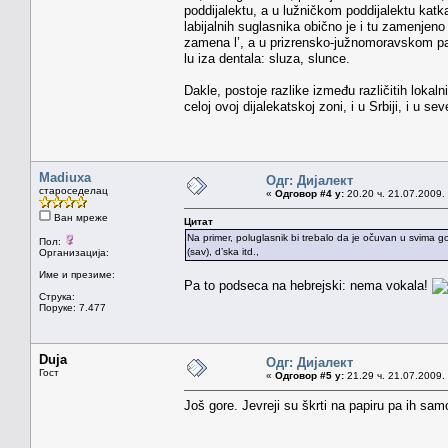
poddijalektu, a u lužničkom poddijalektu katk
labijalnih suglasnika obično je i tu zamenjen
zamena l’, a u prizrensko-južnomoravskom pak 
lu iza dentala: sluza, slunce.
Dakle, postoje razlike između različitih lokal
celoj ovoj dijalekatskoj zoni, i u Srbiji, i u s
Madiuxa
Одг: Дијалект
староседелац
«
Одговор #4 у:
20.20 ч. 21.07.2009.
Ван мреже
Цитат
Na primer, poluglasnik bi trebalo da je očuvan u svima govor
Пол:
(sav), d’ska itd.,
Организација:
Име и презиме:
Pa to podseca na hebrejski: nema vokala!
Струка:
Поруке: 7.477
Duja
Одг: Дијалект
Гост
«
Одговор #5 у:
21.29 ч. 21.07.2009.
Još gore. Jevreji su škrti na papiru pa ih samo