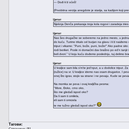
— Dođi k’d oćeš!
(Prvobitna verzija anegdote je starija, sa kadijom koji pre
Цитат
Njeknja Denča prekaraja troja kola rogovi i zaradeja tries
Цитат
Nas šes drugačke se soberemo na jedno mesto, u jednu 
do kuću. Turimo trkalo od burjan na glavu i k’d naiđemo u 
triput i vikamo: "Puni, bože, puni, bože!" Ako padne s
rodi beriket. Posle ni domaćini dav brašno po ed’n tanjir
beli dvori." U koju kuću dođemo poslednju, tuj delimo br
Цитат
U kraljice sam bila s’m’te jed’nput, a u dodolice triput. 
(ružice) na vr. U kraljice idemo nas osam drugarice. I 
onej što igrav, stojiv sa strane i ne pevaju. Kude se pe
Na momka se peva i ovaj kraljička pesma:
"More, Đoko, crno oko,
što me gledaš ispod oko?
Da li sam ti omilela,
eli sam ti omrzela
te me tužno gledaš ispod oko?"
Тагови:
Странице: [
1
]