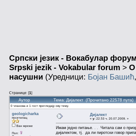
Српски језик - Вокабулар фору
Srpski jezik - Vokabular forum
>
О
насушни
(Уредници:
Бојан Башић
Странице: [
1
]
Аутор
Тема: Дијалект (Прочитано 22578 пута)
0 чланова и 1 гост прегледају ову тему.
geologicharka
Дијалект
посетилац
«
у:
22.53 ч. 20.07.2009. »
Ван мреже
Имам једно питање. . . Читала сам о приз
дијалектом, тј. да ли пиротски говор прип
Пол: