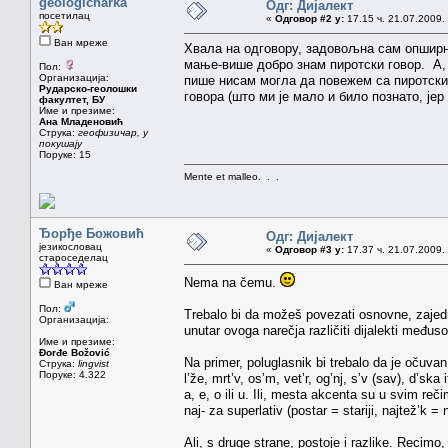
geologicharka
Одг: Дијалект
посетилац
«
Одговор #2 у:
17.15 ч. 21.07.2009.
Ван мреже
Хвала на одговору, задовољна сам опширн
мање-више добро знам пиротски говор. А, 
Пол:
Организација:
пише нисам могла да повежем са пиротским
Рударско-геолошки
говора (што ми је мало и било познато, јер
факултет, БУ
Име и презиме:
Ана Младеновић
Струка:
геофизичар, у
покушају
Поруке: 15
Mente et malleo. . .
Ђорђе Божовић
Одг: Дијалект
језикословац
«
Одговор #3 у:
17.37 ч. 21.07.2009.
староседелац
Nema na čemu.
Ван мреже
Пол:
Trebalo bi da možeš povezati osnovne, zajedni
Организација:
unutar ovoga narečja različiti dijalekti međuso
Име и презиме:
Đorđe Božović
Na primer, poluglasnik bi trebalo da je očuvan
Струка:
lingvist
Поруке: 4.322
l’že, mrt’v, os’m, vet’r, og’nj, s’v (sav), d’sk
a, e, o ili u. Ili, mesta akcenta su u svim re
naj- za superlativ (postar = stariji, najtež’k = n
Ali, s druge strane, postoje i razlike. Recim