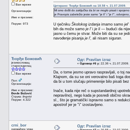
Ван мреже
Цитирано: Ђорђе Божовић на 18.58 ч. 21.07.2009.
Mi smo došli do zaključka da
bi se moglo
pisati i spojeno
Организација:
je Pravopis zabeležio jeste samo "je li" i "je l’", odvojen
Име и презиме:
Поруке: 973
U rječniku
Školskog izdanja
imamo samo
jel'
bih da može samo
je l'
i
je li
— budući da nijed
jasno u čemu je stvar. Može biti da su se jedi
navođenje pisanja
je l'
, ali nisam siguran.
Ђорђе Божовић
Одг: Pravilan izraz
језикословац
«
Одговор #6 у:
22.36 ч. 21.07.2009.
староседелац
Da, o tome jesmo upravo raspravljali, o toj na
Ван мреже
Klajnom, da su se oni verovatno baš toga doset
Пол:
da bi u tom slučaju primerenije bilo pisati bez
Организација:
Име и презиме:
Inače, kada nije reč o supstandardnoj upotrebi 
Đorđe Božović
nepravilno), nego kada je posredi obično skraći
Струка:
lingvist
sl., što je gramatički ispravno samo s redukci
Поруке: 4.322
apostrof jer je "i" izostavljeno.
crni_bor
Одг: Pravilan izraz
одомаћен члан
«
Одговор #7 у:
20.55 ч. 22.07.2009.