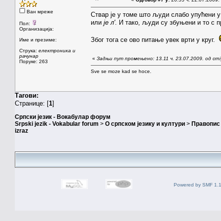
Ван мреже
Ствар је у томе што људи слабо упућени у 
или
је л'
. И тако, људи су збуњени и то с 
Пол:
Организација:
Због тога се ово питање увек врти у круг.
Име и презиме:
Струка:
електроника и
рачунар
«
Задњи пут промењено: 13.11 ч. 23.07.2009. од crni
Поруке: 263
Sve se moze kad se hoce.
Тагови:
Странице: [
1
]
Српски језик - Вокабулар форум
Srpski jezik - Vokabular forum
>
О српском језику и култури
>
Правопис 
izraz
Powered by SMF 1.