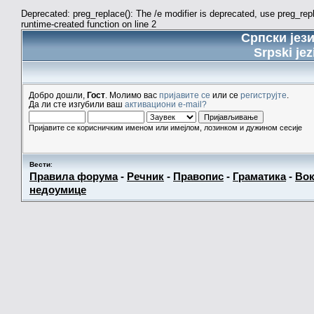
Deprecated: preg_replace(): The /e modifier is deprecated, use preg_re
runtime-created function on line 2
Српски јез
Srpski jez
Добро дошли,
Гост
. Молимо вас
пријавите се
или се
региструјте
.
Да ли сте изгубили ваш
активациони e-mail?
Пријавите се корисничким именом или имејлом, лозинком и дужином сесије
Вести
:
Правила форума
-
Речник
-
Правопис
-
Граматика
-
Вок
недоумице