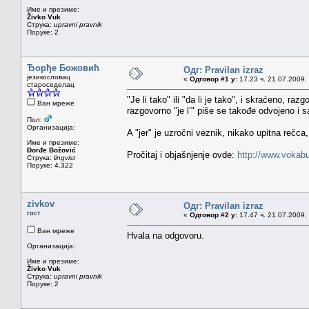
Име и презиме:
Živko Vuk
Струка:
upravni pravnik
Поруке: 2
Ђорђе Божовић
Одг: Pravilan izraz
језикословац
«
Одговор #1 у:
17.23 ч. 21.07.2009.
староседелац
"Je li tako" ili "da li je tako", i skraćeno, raz
Ван мреже
razgovorno "je l’" piše se takođe odvojeno i 
Пол:
Организација:
A "jer" je uzročni veznik, nikako upitna rečca, 
Име и презиме:
Đorđe Božović
Pročitaj i objašnjenje ovde:
http://www.vokab
Струка:
lingvist
Поруке: 4.322
zivkov
Одг: Pravilan izraz
гост
«
Одговор #2 у:
17.47 ч. 21.07.2009.
Ван мреже
Hvala na odgovoru.
Организација:
Име и презиме:
Živko Vuk
Струка:
upravni pravnik
Поруке: 2