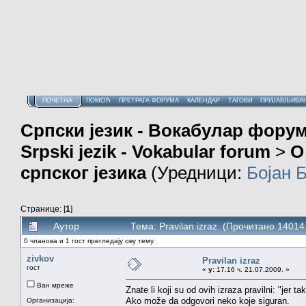
ПОЧЕТНА
ПОМОЋ
ПРЕТРАГА ФОРУМА
КАЛЕНДАР
ТАГОВИ
ПРИЈАВЉИВА
Српски језик - Вокабулар фору
Srpski jezik - Vokabular forum
>
О
српског језика
(Уредници:
Бојан 
Странице: [
1
]
Аутор
Тема: Pravilan izraz (Прочитано 14014
0 чланова и 1 гост прегледају ову тему.
zivkov
Pravilan izraz
гост
«
у:
17.16 ч. 21.07.2009. »
Ван мреже
Znate li koji su od ovih izraza pravilni: "jer tako
Ako može da odgovori neko koje siguran.
Организација: