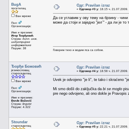
BugA
Одг: Pravilan izraz
посетилац
«
Одговор #3 у:
18.15 ч. 21.07.2009.
Ван мреже
Да се углавим у ову тему на брзину - чин
може да стоји и заједно ''
јел`
'' - да ли је т
Пол:
Организација:
Име и презиме:
Игор Ђорђевић
Струка:
дипл. инж.
индустријске
информатике
Поруке: 38
Говорим тихо и водим пса са собом.
Ђорђе Божовић
Одг: Pravilan izraz
језикословац
«
Одговор #4 у:
18.58 ч. 21.07.2009.
староседелац
Uvek je odvojeno "je li", te tako i skraćeno "je 
Ван мреже
Пол:
Mi smo došli do zaključka da
bi se moglo
pisa
Организација:
pre nego odvojeno, ali ono dokle je Pravopis za
Име и презиме:
Đorđe Božović
Струка:
lingvist
Поруке: 4.322
Stoundar
Одг: Pravilan izraz
староседелац
«
Одговор #5 у:
22.21 ч. 21.07.2009.