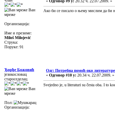
члан
«
Одговор #9 у:
20.32 ч. 22.07.2009. »
Ван
Ако би се писало о њему мислим да би н
мреже
Организација:
Име и презиме:
Miloš Milojević
Струка:
Поруке: 91
Ђорђе Божовић
Одг: Потребна помоћ око литературе
језикословац
«
Одговор #10 у:
20.34 ч. 22.07.2009. »
староседелац
Svejedno je, u literaturi su česta oba. I to k
Ван
мреже
Пол:
Организација: