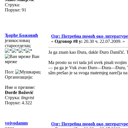
Струка:
Поруке: 91
Ђорђе Божовић
Одг: Потребна помоћ око литературе
језикословац
«
Одговор #8 у:
20.30 ч. 22.07.2009. »
староседелац
Ja ga znam kao Đura, dakle Đuro Daničić. T
Ван
мреже
Ma prosto su svi tada još uvek pisali svojim
— pa ga je Vuk zvao Đuro—Đura—Đuru, V
Пол:
sâm prešao je sa svoga maternjeg narečja na
Организација:
Име и презиме:
Đorđe Božović
Струка:
lingvist
Поруке: 4.322
vojvodamm
Одг: Потребна помоћ око литературе