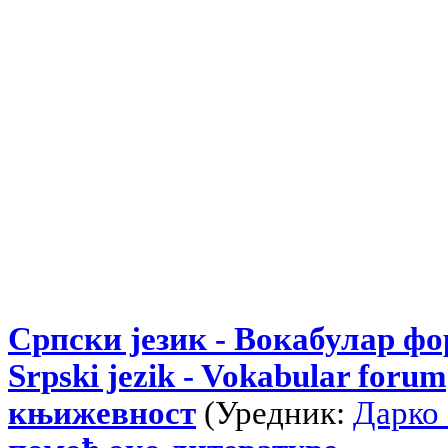
Српски језик - Вокабулар ф
Srpski jezik - Vokabular forum
књижевност
(Уредник:
Дарко