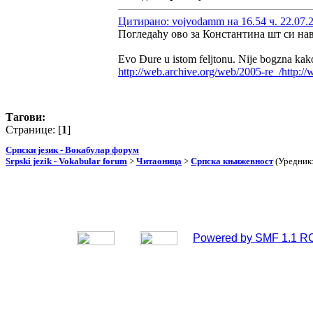
Цитирано: vojvodamm на 16.54 ч. 22.07.
Погледаћу ово за Константина шт си н
Evo Đure u istom feljtonu. Nije bogzna kako
http://web.archive.org/web/2005-re_/http:
Тагови:
Странице: [
1
]
Српски језик - Вокабулар форум
Srpski jezik - Vokabular forum
>
Читаоница
>
Српска књижевност
(Уредник
Powered by SMF 1.1 R