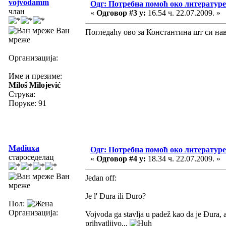
vojvodamm
Одг: Потребна помоћ око литературе
члан
«
Одговор #3 у:
16.54 ч. 22.07.2009. »
Ван
Погледаћу ово за Константина шт си на
мреже
Организација:
Име и презиме:
Miloš Milojević
Струка:
Поруке: 91
Madiuxa
Одг: Потребна помоћ око литературе
староседелац
«
Одговор #4 у:
18.34 ч. 22.07.2009. »
Ван
Jedan off:
мреже
Je l' Đura ili Đuro?
Пол:
Организација:
Vojvoda ga stavlja u padež kao da je Đura, 
prihvatljivo...