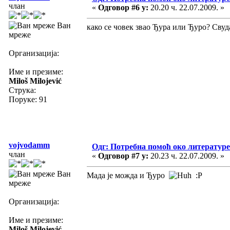
члан
«
Одговор #6 у:
20.20 ч. 22.07.2009. »
Ван
како се човек звао Ђура или Ђуро? Свуд
мреже
Организација:
Име и презиме:
Miloš Milojević
Струка:
Поруке: 91
vojvodamm
Одг: Потребна помоћ око литературе
члан
«
Одговор #7 у:
20.23 ч. 22.07.2009. »
Ван
Мада је можда и Ђуро
:P
мреже
Организација:
Име и презиме:
Miloš Milojević