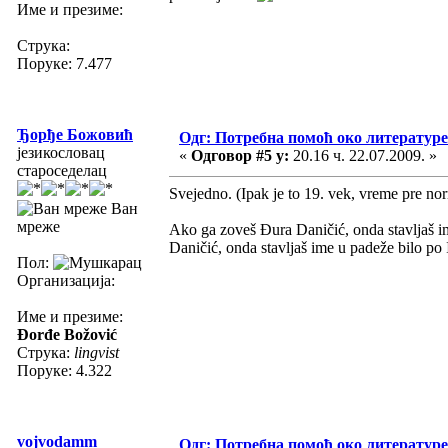
Име и презиме:
Струка:
Поруке: 7.477
Ђорђе Божовић
Одг: Потребна помоћ око литературе
језикословац
«
Одговор #5 у:
20.16 ч. 22.07.2009. »
староседелац
Svejedno. (Ipak je to 19. vek, vreme pre no
Ван
мреже
Ako ga zoveš Đura Daničić, onda stavljaš 
Daničić, onda stavljaš ime u padeže bilo p
Пол:
Организација:
Име и презиме:
Đorđe Božović
Струка:
lingvist
Поруке: 4.322
vojvodamm
Одг: Потребна помоћ око литературе