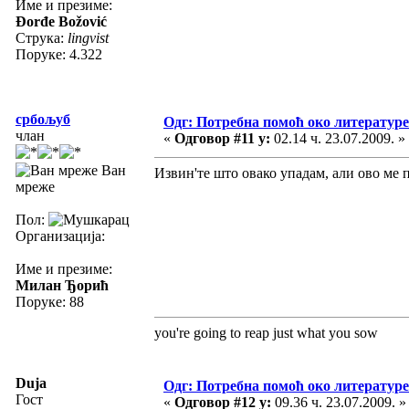
Име и презиме:
Đorđe Božović
Струка:
lingvist
Поруке: 4.322
србољуб
Одг: Потребна помоћ око литературе
члан
«
Одговор #11 у:
02.14 ч. 23.07.2009. »
Ван
Извин'те што овако упадам, али ово ме 
мреже
Пол:
Организација:
Име и презиме:
Милан Ђорић
Поруке: 88
you're going to reap just what you sow
Duja
Одг: Потребна помоћ око литературе
Гост
«
Одговор #12 у:
09.36 ч. 23.07.2009. »