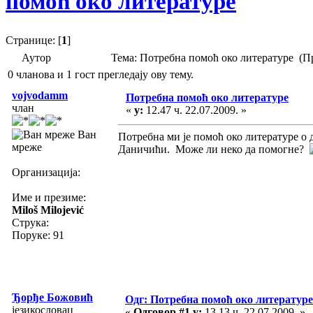
помоћ око литературе
Странице: [
1
]
Аутор
Тема: Потребна помоћ око литературе (П
0 чланова и 1 гост прегледају ову тему.
vojvodamm
Потребна помоћ око литературе
члан
«
у:
12.47 ч. 22.07.2009. »
Ван
Потребна ми је помоћ око литературе о
мреже
Даничићи. Може ли неко да помогне?
Организација:
Име и презиме:
Miloš Milojević
Струка:
Поруке: 91
Ђорђе Божовић
Одг: Потребна помоћ око литературе
језикословац
«
Одговор #1 у:
13.13 ч. 22.07.2009. »