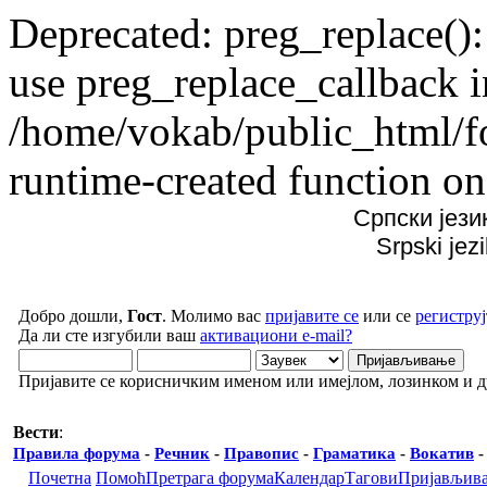
Deprecated: preg_replace():
use preg_replace_callback i
/home/vokab/public_html/f
runtime-created function on
Српски јези
Srpski jez
Добро дошли,
Гост
. Молимо вас
пријавите се
или се
региструј
Да ли сте изгубили ваш
активациони e-mail?
Пријавите се корисничким именом или имејлом, лозинком и 
Вести
:
Правила форума
-
Речник
-
Правопис
-
Граматика
-
Вокатив
Почетна
Помоћ
Претрага форума
Календар
Тагови
Пријављив