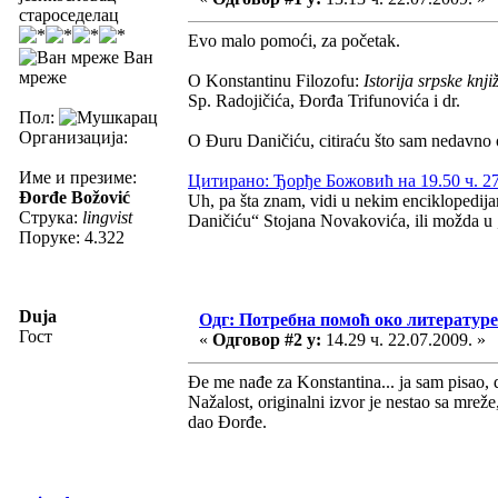
староседелац
Evo malo pomoći, za početak.
Ван
мреже
O Konstantinu Filozofu:
Istorija srpske knji
Sp. Radojičića, Đorđa Trifunovića i dr.
Пол:
Организација:
O Đuru Daničiću, citiraću što sam nedavno o
Име и презиме:
Цитирано: Ђорђе Божовић на 19.50 ч. 27
Đorđe Božović
Uh, pa šta znam, vidi u nekim enciklopedi
Струка:
lingvist
Daničiću“ Stojana Novakovića, ili možda u 
Поруке: 4.322
Duja
Одг: Потребна помоћ око литературе
Гост
«
Одговор #2 у:
14.29 ч. 22.07.2009. »
Đe me nađe za Konstantina... ja sam pisao,
Nažalost, originalni izvor je nestao sa mreže
dao Đorđe.