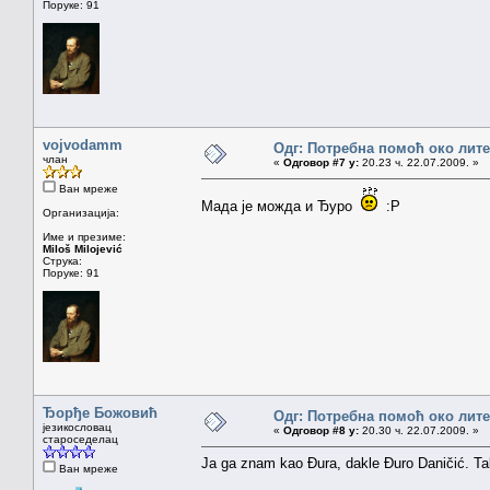
Поруке: 91
vojvodamm
Одг: Потребна помоћ око лит
члан
«
Одговор #7 у:
20.23 ч. 22.07.2009. »
Ван мреже
Мада је можда и Ђуро
:P
Организација:
Име и презиме:
Miloš Milojević
Струка:
Поруке: 91
Ђорђе Божовић
Одг: Потребна помоћ око лит
језикословац
«
Одговор #8 у:
20.30 ч. 22.07.2009. »
староседелац
Ja ga znam kao Đura, dakle Đuro Daničić. Tak
Ван мреже