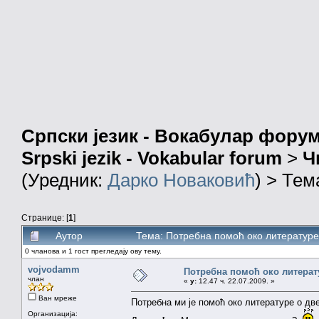
Српски језик - Вокабулар фору
Srpski jezik - Vokabular forum
>
Ч
(Уредник:
Дарко Новаковић
) > Тем
Странице: [
1
]
Аутор
Тема: Потребна помоћ око литературе
0 чланова и 1 гост прегледају ову тему.
vojvodamm
Потребна помоћ око литерат
члан
«
у:
12.47 ч. 22.07.2009. »
Ван мреже
Потребна ми је помоћ око литературе о д
Организација: