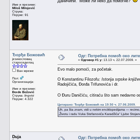
Даничићи. Може ли неко да помогне?
Име и презиме:
Miloš Milojević
Струка:
Поруке: 91
Ђорђе Божовић
Одг: Потребна помоћ око лит
језикословац
«
Одговор #1 у:
13.13 ч. 22.07.2009. »
староседелац
Evo malo pomoći, za početak.
Ван мреже
Пол:
O Konstantinu Filozofu:
Istorija srpske knjiže
Организација:
Radojičića, Đorđa Trifunovića i dr.
Име и презиме:
Đorđe Božović
O Đuru Daničiću, citiraću što sam nedavno odg
Струка:
lingvist
Поруке: 4.322
Цитирано: Ђорђе Божовић на 19.50 ч. 27.06.2009.
Uh, pa šta znam, vidi u nekim enciklopedijama — recimo,
„Životu i radu Vuka Stefanovića Karadžića“ Ljube Stojan
Duja
Одг: Потребна помоћ око лит