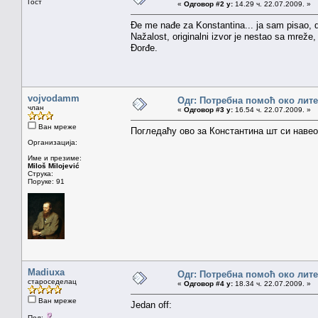
Гост
«
Одговор #2 у:
14.29 ч. 22.07.2009. »
Đe me nađe za Konstantina... ja sam pisao,
Nažalost, originalni izvor je nestao sa mreže,
Đorđe.
vojvodamm
Одг: Потребна помоћ око лит
члан
«
Одговор #3 у:
16.54 ч. 22.07.2009. »
Ван мреже
Погледаћу ово за Константина шт си навео
Организација:
Име и презиме:
Miloš Milojević
Струка:
Поруке: 91
Madiuxa
Одг: Потребна помоћ око лит
староседелац
«
Одговор #4 у:
18.34 ч. 22.07.2009. »
Ван мреже
Jedan off:
Пол: