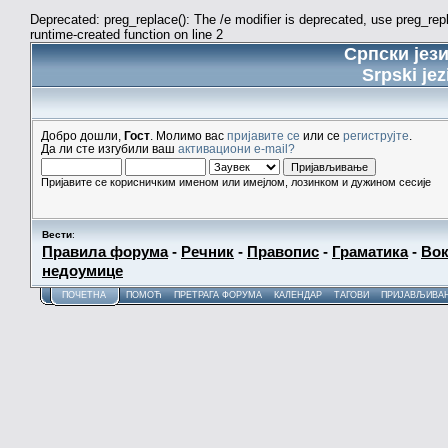
Deprecated: preg_replace(): The /e modifier is deprecated, use preg_re
runtime-created function on line 2
Српски јез
Srpski jez
Добро дошли,
Гост
. Молимо вас
пријавите се
или се
региструјте
.
Да ли сте изгубили ваш
активациони e-mail?
Пријавите се корисничким именом или имејлом, лозинком и дужином сесије
Вести
:
Правила форума
-
Речник
-
Правопис
-
Граматика
-
Вок
недоумице
ПОЧЕТНА
ПОМОЋ
ПРЕТРАГА ФОРУМА
КАЛЕНДАР
ТАГОВИ
ПРИЈАВЉИВА