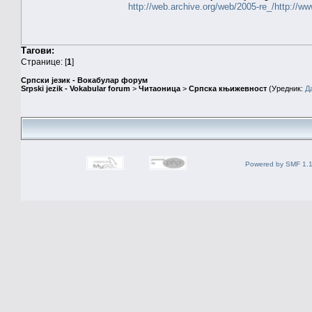
http://web.archive.org/web/2005-re_/http://
Тагови:
Странице: [
1
]
Српски језик - Вокабулар форум
Srpski jezik - Vokabular forum
>
Читаоница
>
Српска књижевност
(Уредник:
Д
Powered by SMF 1.