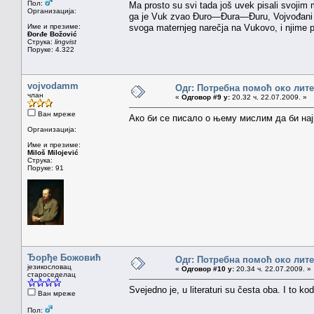
Пол:
Ma prosto su svi tada još uvek pisali svojim 
Организација:
ga je Vuk zvao Đuro—Đura—Đuru, Vojvođani 
Име и презиме:
svoga maternjeg narečja na Vukovo, i njime p
Đorđe Božović
Струка:
lingvist
Поруке: 4.322
vojvodamm
Одг: Потребна помоћ око лит
члан
«
Одговор #9 у:
20.32 ч. 22.07.2009. »
Ван мреже
Ако би се писало о њему мислим да би нај
Организација:
Име и презиме:
Miloš Milojević
Струка:
Поруке: 91
Ђорђе Божовић
Одг: Потребна помоћ око лит
језикословац
«
Одговор #10 у:
20.34 ч. 22.07.2009. »
староседелац
Svejedno je, u literaturi su česta oba. I to ko
Ван мреже
Пол: