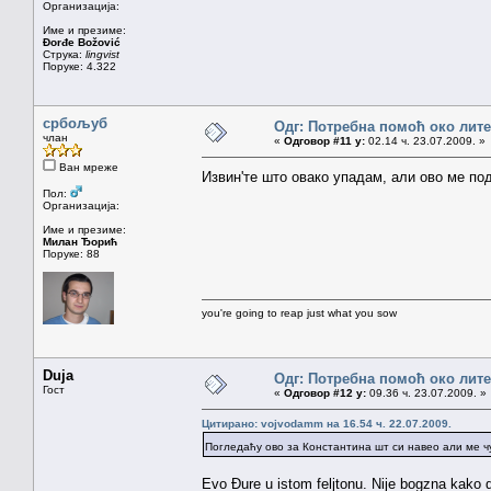
Организација:
Име и презиме:
Đorđe Božović
Струка:
lingvist
Поруке: 4.322
србољуб
Одг: Потребна помоћ око лит
члан
«
Одговор #11 у:
02.14 ч. 23.07.2009. »
Ван мреже
Извин'те што овако упадам, али ово ме по
Пол:
Организација:
Име и презиме:
Милан Ђорић
Поруке: 88
you're going to reap just what you sow
Duja
Одг: Потребна помоћ око лит
Гост
«
Одговор #12 у:
09.36 ч. 23.07.2009. »
Цитирано: vojvodamm на 16.54 ч. 22.07.2009.
Погледаћу ово за Константина шт си навео али ме
Evo Đure u istom feljtonu. Nije bogzna kako d