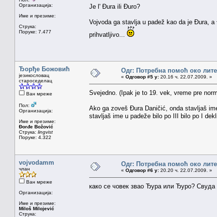
Организација:
Je l' Đura ili Đuro?
Име и презиме:
Vojvoda ga stavlja u padež kao da je Đura, a
Струка:
Поруке: 7.477
prihvatljivo...
Ђорђе Божовић
Одг: Потребна помоћ око лит
језикословац
«
Одговор #5 у:
20.16 ч. 22.07.2009. »
староседелац
Svejedno. (Ipak je to 19. vek, vreme pre norm
Ван мреже
Пол:
Ako ga zoveš Đura Daničić, onda stavljaš ime
Организација:
stavljaš ime u padeže bilo po III bilo po I d
Име и презиме:
Đorđe Božović
Струка:
lingvist
Поруке: 4.322
vojvodamm
Одг: Потребна помоћ око лит
члан
«
Одговор #6 у:
20.20 ч. 22.07.2009. »
Ван мреже
како се човек звао Ђура или Ђуро? Свуда
Организација:
Име и презиме:
Miloš Milojević
Струка: