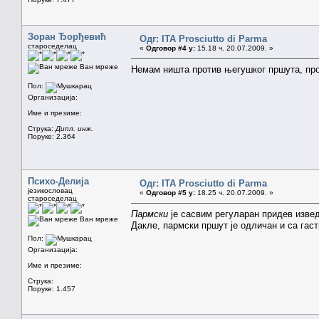
Зоран Ђорђевић
Одг: ITA Prosciutto di Parma
староседелац
«
Одговор #4 у:
15.18 ч. 20.07.2009. »
Ван мреже
Немам ништа против његушког пршута, прот
Пол:
Организација:
Име и презиме:
Струка:
Дипл. инж.
Поруке: 2.364
Психо-Делија
Одг: ITA Prosciutto di Parma
језикословац
«
Одговор #5 у:
18.25 ч. 20.07.2009. »
староседелац
Пармски
је сасвим регуларан придев изве
Ван мреже
Дакле, пармски пршут је одличан и са гас
Пол:
Организација:
Име и презиме:
Струка:
Поруке: 1.457