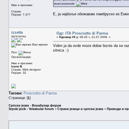
stvari proizvode
Име и презиме:
Струка:
Е, ја најбоље обожавам ламбруско из Еми
Поруке: 7.477
izzetta
Одг: ITA Prosciutto di Parma
посетилац
«
Одговор #9 у:
08.45 ч. 21.07.2009. »
Ван мреже
Vidim ja da ovde moze dobar biznis da se raz
sitnica :-)
Пол:
Организација:
Име и презиме:
Ivana B.
Струка:
Web designer
Поруке: 32
Тагови:
Prosciutto di Parma
Странице: [
1
]
Српски језик - Вокабулар форум
Srpski jezik - Vokabular forum
>
Страни језици и српски језик
>
Преводи и п