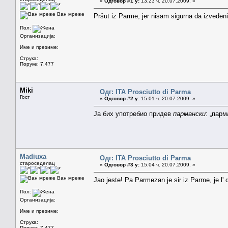
«
Одговор #1 у:
13.23 ч. 20.07.2009. »
Ван мреже
Pršut iz Parme, jer nisam sigurna da izvedeni
Пол:
Организација:
Име и презиме:
Струка:
Поруке: 7.477
Miki
Одг: ITA Prosciutto di Parma
Гост
«
Одговор #2 у:
15.01 ч. 20.07.2009. »
Ја бих употребио придев
пармански
: „парм
Madiuxa
Одг: ITA Prosciutto di Parma
староседелац
«
Одговор #3 у:
15.04 ч. 20.07.2009. »
Ван мреже
Jao jeste! Pa Parmezan je sir iz Parme, je l' 
Пол:
Организација:
Име и презиме:
Струка:
Поруке: 7.477