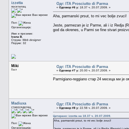
izzetta
Одг: ITA Prosciutto di Parma
посетилац
«
Одговор #6 у:
18.37 ч. 20.07.2009. »
Ван мреже
Aha, parmanski prsut, to mi vec bolje zvuci!
Пол:
Jeste, parmezan je iz Parme, ali i iz Redja (
Организација:
god da okrenes, u Parmi se fine stvari proi
Име и презиме:
Ivana B.
Струка:
Web designer
Поруке: 32
Miki
Одг: ITA Prosciutto di Parma
Гост
«
Одговор #7 у:
20.00 ч. 20.07.2009. »
Parmigiano-reggiano стар 24 месеца ми је
Madiuxa
Одг: ITA Prosciutto di Parma
староседелац
«
Одговор #8 у:
22.58 ч. 20.07.2009. »
Ван мреже
Цитирано: izzetta на 18.37 ч. 20.07.2009.
Aha, parmanski prsut, to mi vec bolje zvuci!
Пол:
Организација:
Jeste, parmezan je iz Parme, ali i iz Redja (Reggio) i c