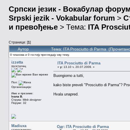
Српски језик - Вокабулар фору
Srpski jezik - Vokabular forum
>
С
и превођење
> Тема:
ITA Prosciu
Странице: [
1
]
Аутор
Тема: ITA Prosciutto di Parma (Прочитан
0 чланова и 0 гостију прегледају ову тему.
izzetta
ITA Prosciutto di Parma
посетилац
«
у:
13.10 ч. 20.07.2009. »
Ван мреже
Buongiorno a tutti,
Пол:
kako biste preveli "Prosciutto di Parma"? Prs
Организација:
Име и презиме:
Hvala unapred.
Ivana B.
Струка:
Web designer
Поруке: 32
Madiuxa
Одг: ITA Prosciutto di Parma
староседелац