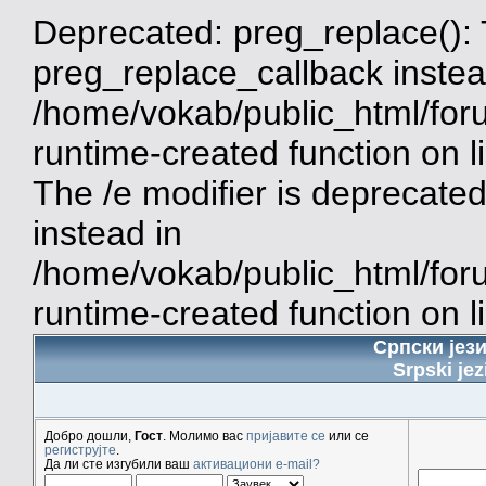
Deprecated: preg_replace(): 
preg_replace_callback instea
/home/vokab/public_html/for
runtime-created function on 
The /e modifier is deprecate
instead in
/home/vokab/public_html/for
runtime-created function on l
Српски јез
Srpski jez
Добро дошли,
Гост
. Молимо вас
пријавите се
или се
региструјте
.
Да ли сте изгубили ваш
активациони e-mail?