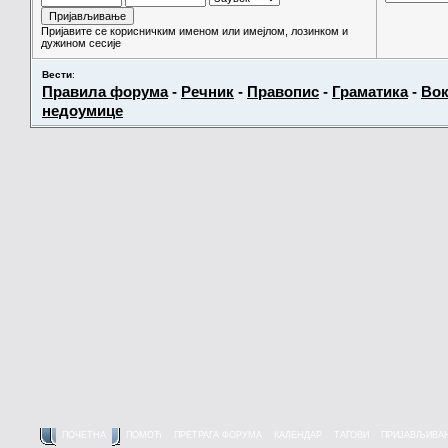
Пријавите се корисничким именом или имејлом, лозинком и
дужином сесије
Вести
:
Правила форума
-
Речник
-
Правопис
-
Граматика
-
Вок
недоумице
ПОЧЕТНА
ПОМОЋ
ПРЕТРАГА ФОРУМА
КАЛЕНДАР
ТАГОВИ
ПРИЈАВЉИВА