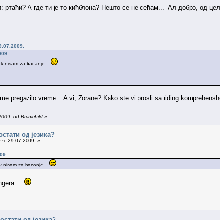
: ртаћи? А где ти је то кићблона? Нешто се не сећам.... Ал добро, од це
9.07.2009.
009.
vek nisam za bacanje...
 me pregazilo vreme... A vi, Zorane? Kako ste vi prosli sa riding komprehens
009. од Brunichild
»
остати од језика?
 ч. 29.07.2009. »
09.
ek nisam za bacanje...
ngera...
остати од језика?