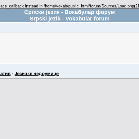
place_callback instead in /home/vokab/public_html/forum/Sources/Load.php(216
Српски језик - Вокабулар форум
Srpski jezik - Vokabular forum
атив
-
Језичке недоумице