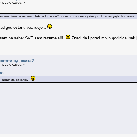
 ч. 29.07.2009. »
mo temu o nečemu, tako o tome izađu i članci po dnevnoj štampi. U današnjoj Politici izašao je 
kad god ostanu bez ideje...
na sam na sebe: SVE sam razumela!!!!
Znaci da i pored mojih godinica ipak
остати од језика?
 ч. 29.07.2009. »
09.
ek nisam za bacanje...