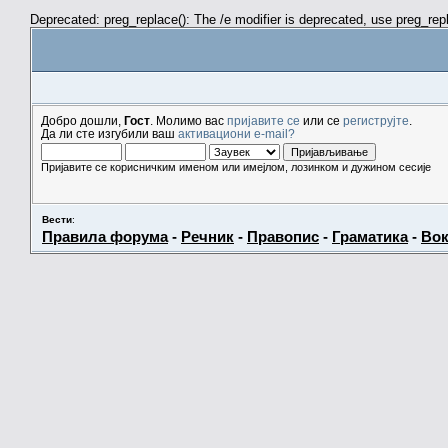
Deprecated: preg_replace(): The /e modifier is deprecated, use preg_re
Добро дошли,
Гост
. Молимо вас
пријавите се
или се
региструјте
.
Да ли сте изгубили ваш
активациони e-mail?
Пријавите се корисничким именом или имејлом, лозинком и дужином сесије
Вести
:
Правила форума
-
Речник
-
Правопис
-
Граматика
-
Вок