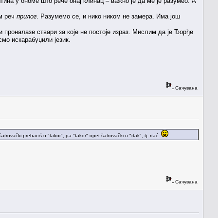
ина у ономе што рече онај клинац – важно је да ме је разумео. А
им реч
прилог
. Разумемо се, и нико ником не замера. Има још
проналазе ствари за које не постоје израз. Мислим да је Ђорђе
смо искарабуџили језик.
Сачувана
šatrovački prebaciš u "takor", pa "takor" opet šatrovački u "rtak", tj. rtać.
Сачувана