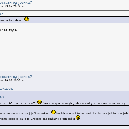
остати од језика?
 ч. 29.07.2009. »
09.
ostanu bez ideje...
 завирује.
остати од језика?
 ч. 29.07.2009. »
.07.2009.
009.
a sebe: SVE sam razumela!!!!
Znaci da i pored mojih godinica ipak jos uvek nisam za bacanje..
m razumeo samo zahvaljujući kontekstu.
Ne bih znao ni šta su rtaći i kićblo da nije bilo one je
se nisam dosjetio da je to Gradsko saobraćajno preduzeće!