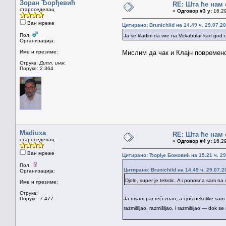
Зоран Ђорђевић
RE: Шта ће нам 
староседелац
«
Одговор #3 у:
16.29
Ван мреже
Цитирано: Brunichild на 14.49 ч. 29.07.20
Пол:
Ja se kladim da vire na Vokabular kad god 
Организација:
Име и презиме:
Мислим да чак и Клајн повремено
Струка:
Дипл. инж.
Поруке: 2.364
Madiuxa
RE: Шта ће нам 
староседелац
«
Одговор #4 у:
16.29
Ван мреже
Цитирано: Ђорђе Божовић на 15.21 ч. 29
Пол:
Цитирано: Brunichild на 14.49 ч. 29.07.2
Организација:
Djole, super je tekstic. A i ponosna sam n
Име и презиме:
Струка:
Поруке: 7.477
Ja nisam par reči znao, a i još nekolike sa
razmišljao, razmišljao, i razmišljao — dok 