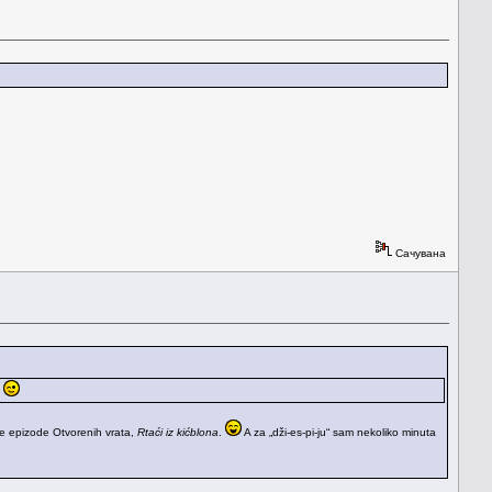
Сачувана
.
dne epizode Otvorenih vrata,
Rtaći iz kićblona
.
A za „dži-es-pi-ju“ sam nekoliko minuta