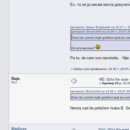
Ех, то ни ја нисам могла докучити
Цитирано: Зоран Ђорђевић на 16.27 ч. 2
Цитирано: Brunichild на 14.49 ч. 29.07.2
Znaci da i pored mojih godinica ipak jos u
На шта мислиш?
Pa to, da sam sve razumela... Nije
«
Задњи пут промењено: 16.36 ч. 29.07.2
Duja
RE: Шта ће нам 
Гост
«
Одговор #5 у:
16.30
Цитирано: Brunichild на 14.49 ч. 29.07.20
Znaci da i pored mojih godinica ipak jos uv
Nemoj sad da potežem Isaka B. Si
Madiuxa
Одг: Шта ће нам 