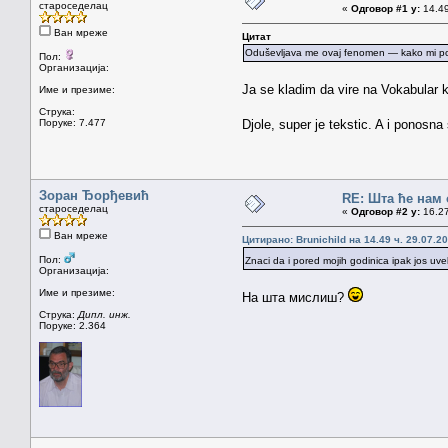
староседелац
«
Одговор #1 у:
14.49
Ван мреже
Цитат
Oduševljava me ovaj fenomen — kako mi počne
Пол:
Организација:
Ja se kladim da vire na Vokabular 
Име и презиме:
Струка:
Поруке: 7.477
Djole, super je tekstic. A i ponos
Зоран Ђорђевић
RE: Шта ће нам 
староседелац
«
Одговор #2 у:
16.27
Ван мреже
Цитирано: Brunichild на 14.49 ч. 29.07.20
Пол:
Znaci da i pored mojih godinica ipak jos uv
Организација:
Име и презиме:
На шта мислиш?
Струка:
Дипл. инж.
Поруке: 2.364