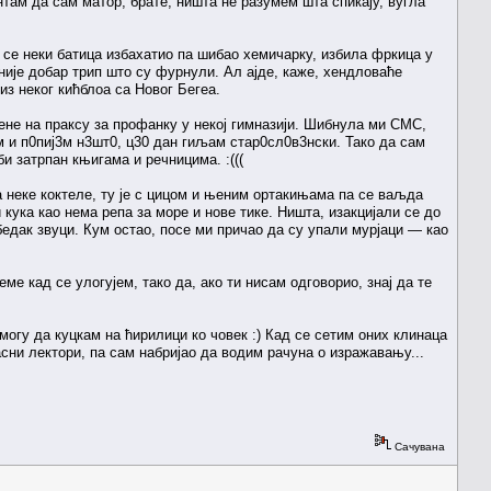
онтам да сам матор, брате, ништа не разумем шта спикају, вугла
а се неки батица избахатио па шибао хемичарку, избила фркица у
 није добар трип што су фурнули. Ал ајде, каже, хендловаће
 из неког кићблоа са Новог Бегеа.
не на праксу за профанку у некој гимназији. Шибнула ми СМС,
м и п0пиј3м н3шт0, ц30 дан гиљам стар0сл0в3нски. Тако да сам
и затрпан књигама и речницима. :(((
на неке коктеле, ту је с цицом и њеним ортакињама па се ваљда
 кука као нема репа за море и нове тике. Ништа, изакцијали се до
 бедак звуци. Кум остао, посе ми причао да су упали мурјаци — као
еме кад се улогујем, тако да, ако ти нисам одговорио, знај да те
могу да куцкам на ћирилици ко човек :) Кад се сетим оних клинаца
асни лектори, па сам набријао да водим рачуна о изражавању...
Сачувана