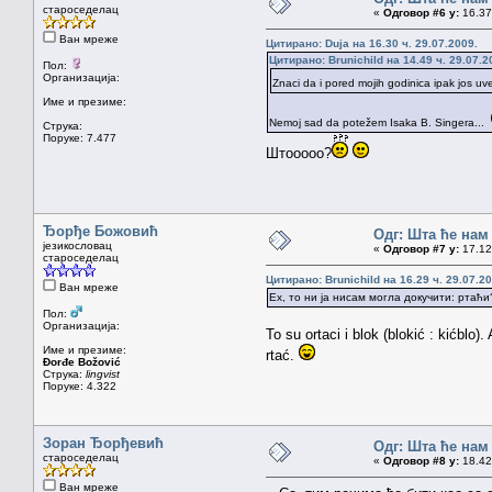
староседелац
«
Одговор #6 у:
16.37 
Ван мреже
Цитирано: Duja на 16.30 ч. 29.07.2009.
Цитирано: Brunichild на 14.49 ч. 29.07.2
Пол:
Организација:
Znaci da i pored mojih godinica ipak jos u
Име и презиме:
Nemoj sad da potežem Isaka B. Singera...
Струка:
Поруке: 7.477
Штооооо?
Ђорђе Божовић
Одг: Шта ће нам 
језикословац
«
Одговор #7 у:
17.12 
староседелац
Цитирано: Brunichild на 16.29 ч. 29.07.20
Ван мреже
Ех, то ни ја нисам могла докучити: ртаћи
Пол:
Организација:
To su ortaci i blok (blokić : kićblo
Име и презиме:
rtać.
Đorđe Božović
Струка:
lingvist
Поруке: 4.322
Зоран Ђорђевић
Одг: Шта ће нам 
староседелац
«
Одговор #8 у:
18.42 
Ван мреже