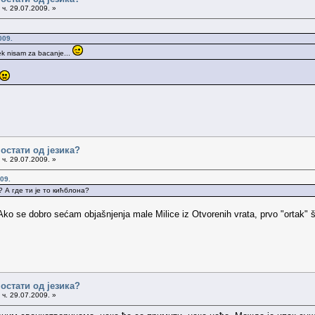
ч. 29.07.2009. »
009.
vek nisam za bacanje...
остати од језика?
ч. 29.07.2009. »
09.
? А где ти је то кићблона?
). Ako se dobro sećam objašnjenja male Milice iz Otvorenih vrata, prvo "ortak" ša
остати од језика?
ч. 29.07.2009. »