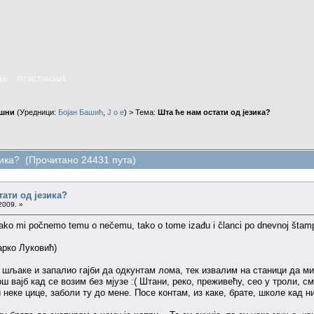
ЊЕ
РЕГИСТРАЦИЈА
ушни
(Уредници:
Бојан Башић
,
J o e
) > Тема:
Шта ће нам остати од језика?
зика? (Прочитано 24431 пута)
тати од језика?
2009. »
 mi počnemo temu o nečemu, tako o tome izađu i članci po dnevnoj štampi. U 
рко Луковић)
а шљаке и запалио гајби да одкунтам лома, тек извалим на станици да ми 
лош вајб кад се возим без мјузе :( Штани, реко, преживећу, сео у троли, 
неке цице, заболи ту до мене. Посе контам, из каке, брате, школе кад ни 