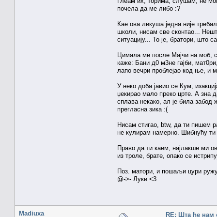
Глеам их, торима, слушам, не мог
почела да ме либо :?
Кае ова ликуша једна није треба
школи, нисам све сконтао... Нешт
ситуацију... То је, братори, што 
Цимала ме после Мајчи на моб, с
каже: Бани д0 м3не гајби, мат0р
лапо вечри проблејао код ње, и м
У неко доба јавио се Кум, изакци
џекирао мало преко црте. А зна д
сплава некако, ал је била забод 
прегласна зика :(
Нисам стигао, btw, да ти пишем ра
не кулирам намерно. Шибнућу ти 
Право да ти каем, најлакше ми ов
из троле, брате, опако се истрип
Поз. матори, и пошаљи цури руж
@->- Луки <3
Madiuxa
RE: Шта ће нам 