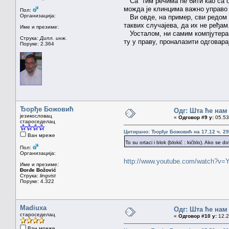
Са тим речима ће бити као са он
можда је клинцима важно управо т
Пол:
Организација:
Ви овде, на пример, сви редом 
таквих случајева, да их не ређам
Име и презиме:
Уосталом, ни самим компјутераши
Струка:
Дипл. инж.
ту у праву, проналазити одговара
Поруке: 2.364
Ђорђе Божовић
Одг: Шта ће нам 
језикословац
«
Одговор #9 у:
05.53 
староседелац
Цитирано: Ђорђе Божовић на 17.12 ч. 29
Ван мреже
To su ortaci i blok (blokić : kićblo). Ako se
Пол:
Организација:
http://www.youtube.com/watch?
Име и презиме:
Đorđe Božović
Струка:
lingvist
Поруке: 4.322
Madiuxa
Одг: Шта ће нам 
староседелац
«
Одговор #10 у:
12.2
Ван мреже