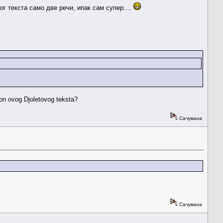
лог текста само две речи, ипак сам супер....
hon ovog Djoletovog teksta?
Сачувана
Сачувана