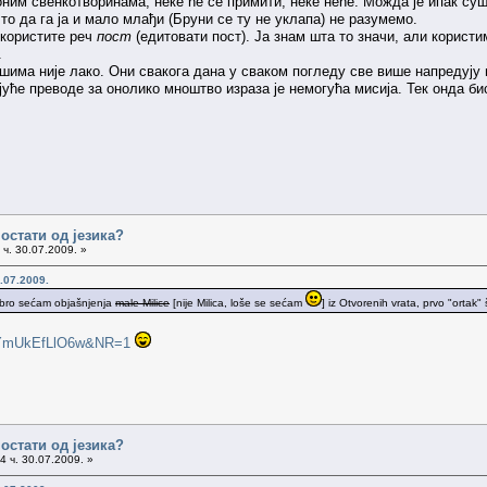
им свенкотворинама, неке ће се примити, неке неће. Можда је ипак сушт
о да га ја и мало млађи (Бруни се ту не уклапа) не разумемо.
користите реч
пост
(едитовати пост). Ја знам шта то значи, али корист
.
ма није лако. Они свакога дана у сваком погледу све више напредују и 
јуће преводе за онолико мноштво израза је немогућа мисија. Тек онда би
остати од језика?
ч. 30.07.2009. »
.07.2009.
 dobro sećam objašnjenja
male Milice
[nije Milica, loše se sećam
] iz Otvorenih vrata, prvo "ortak" 
v=YmUkEfLlO6w&NR=1
остати од језика?
4 ч. 30.07.2009. »