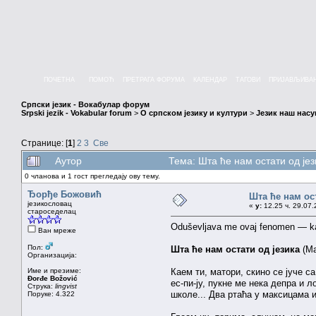
ПОЧЕТНА
ПОМОЋ
ПРЕТРАГА ФОРУМА
КАЛЕНДАР
ТАГОВИ
ПРИЈАВЉИВА
Српски језик - Вокабулар форум
Srpski jezik - Vokabular forum
>
О српском језику и култури
>
Језик наш нас
Странице: [
1
]
2
3
Све
Аутор
Тема: Шта ће нам остати од је
0 чланова и 1 гост прегледају ову тему.
Ђорђе Божовић
Шта ће нам ос
језикословац
«
у:
12.25 ч. 29.07.
староседелац
Oduševljava me ovaj fenomen — kako
Ван мреже
Пол:
Шта ће нам остати од језика
(Ма
Организација:
Име и презиме:
Каем ти, матори, скино се јуче с
Đorđe Božović
ес-пи-ју, пукне ме нека депра и 
Струка:
lingvist
школе... Два ртаћа у максицама и 
Поруке: 4.322