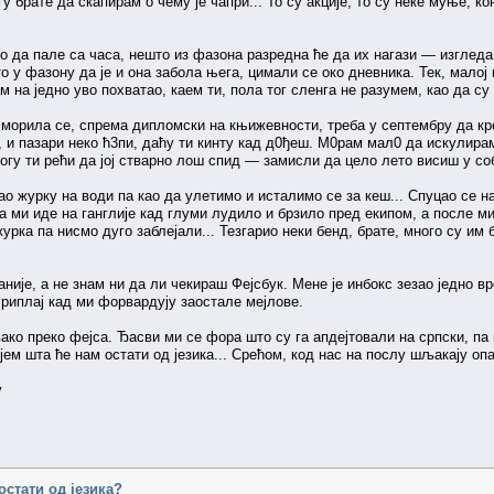
у брате да скапирам о чему је чапри... То су акције, то су неке муње, к
ло да пале са часа, нешто из фазона разредна ће да их нагази — изглед
о у фазону да је и она забола њега, цимали се око дневника. Тек, малој
сам на једно уво похватао, каем ти, пола тог сленга не разумем, као да су
морила се, спрема дипломски на књижевности, треба у септембру да кре
и, и пазари неко ћ3пи, даћу ти кинту кад д0ђеш. М0рам мал0 да искулира
огу ти рећи да јој стварно лош спид — замисли да цело лето висиш у соб
јао журку на води па као да улетимо и исталимо се за кеш... Спуцао се 
а ми иде на ганглије кад глуми лудило и брзило пред екипом, а после ми
журка па нисмо дуго заблејали... Тезгарио неки бенд, брате, много су им
није, а не знам ни да ли чекираш Фејсбук. Мене је инбокс зезао једно вр
риплај кад ми форвардују заостале мејлове.
ако преко фејса. Ђасви ми се фора што су га апдејтовали на српски, па 
ујем шта ће нам остати од језика... Срећом, код нас на послу шљакају оп
у
остати од језика?