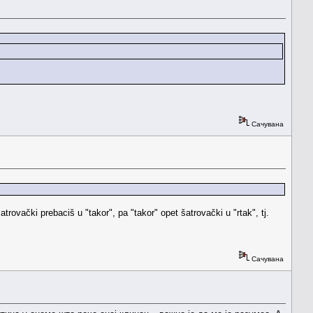
Сачувана
trovački prebaciš u "takor", pa "takor" opet šatrovački u "rtak", tj.
Сачувана