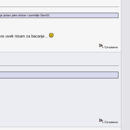
jedan jako dobar i zanimljiv člančić:
 jos uvek nisam za bacanje...
Сачувана
Сачувана