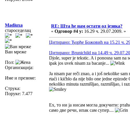
Madiuxa
RE: Шта ће нам остати од језика?
староседелац
«
Одговор #4 у:
16.29 ч. 29.07.2009. »
Цитирано: Ђорђе Божовић на 15.21 ч. 29
Ван мреже
Цитирано: Brunichild на 14.49 ч. 29.07.2
Djole, super je tekstic. A i ponosna sam na
Пол:
ipak jos uvek nisam za bacanje...
Организација:
Ja nisam par reči znao, a i još nekolike sa
Име и презиме:
rtaći i kićblo da nije bilo one jedne epizode
nekoliko minuta razmišljao, razmišljao, i r
Струка:
Поруке: 7.477
Ех, то ни ја нисам могла докучити: ртаћи
само две речи, ипак сам супер....