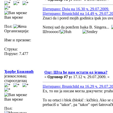
Цитирано: Duja на 16.30 ч. 29.07.2009.
Цитирано: Brunichild на 14.49 ч. 29.07.2
Ван мреже
Znaci da i pored mojih godinica ipak jos uv
Пол:
Nemoj sad da potežem Isaka B. Singera...
Организација:
Штооооо?
Име и презиме:
Струка:
Поруке: 7.477
Ђорђе Божовић
Одг: Шта ће нам остати од језика?
језикословац
«
Одговор #7 у:
17.12 ч. 29.07.2009. »
староседелац
Цитирано: Brunichild на 16.29 ч. 29.07.2
Ех, то ни ја нисам могла докучити: ртаћ
Ван мреже
To su ortaci i blok (blokić : kićblo). Ako s
prebaciš u "takor", pa "takor" opet šatrovački
Пол: