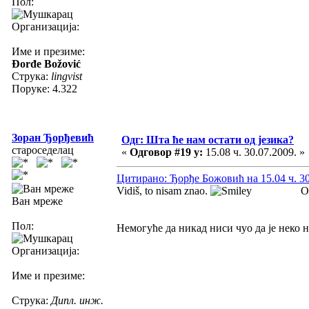
Пол:
Организација:
Име и презиме:
Đorđe Božović
Струка:
lingvist
Поруке: 4.322
Зоран Ђорђевић
Одг: Шта ће нам остати од језика?
староседелац
«
Одговор #19 у:
15.08 ч. 30.07.2009. »
Цитирано: Ђорђе Божовић на 15.04 ч. 30
Vidiš, to nisam znao.
Od
Ван мреже
Пол:
Немогуће да никад ниси чуо да је неко н
Организација:
Име и презиме:
Струка:
Дипл. инж.