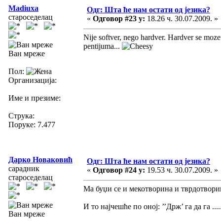
Madiuxa
Одг: Шта ће нам остати од језика?
староседелац
«
Одговор #23 у:
18.26 ч. 30.07.2009. »
Nije softver, nego hardver. Hardver se moze
pentijuma...
Ван мреже
Пол:
Организација:
Име и презиме:
Струка:
Поруке: 7.477
Дарко Новаковић
Одг: Шта ће нам остати од језика?
сарадник
«
Одговор #24 у:
19.53 ч. 30.07.2009. »
староседелац
Ма буџи се и мекотворина и тврдотвори
И то најчешће по оној: ’’Држ’ га да га ....
Ван мреже