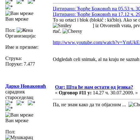
Цитирано: Ђорђе Божовић на 05.53 ч. 30
Цитирано: Ђорђе Божовић на 17.12 ч. 29
Ван мреже
To su ortaci i blok (blokić : kićblo). Ako s
] iz Otvorenih vrata, prv
Пол:
rtać.
Организација:
http://www.youtube.com/watch?v=YmU
Име и презиме:
Струка:
Odgledah celi snimak, al na kraju ne saznah s
Поруке: 7.477
Дарко Новаковић
Одг: Шта ће нам остати од језика?
сарадник
«
Одговор #11 у:
14.27 ч. 30.07.2009. »
староседелац
Па, не знам како да ти објасним ...
Ван мреже
Пол: