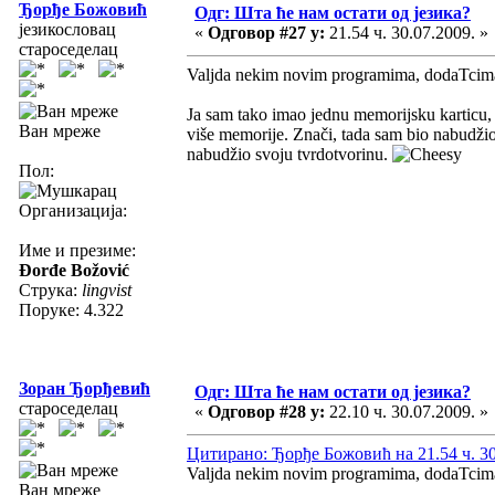
Ђорђе Божовић
Одг: Шта ће нам остати од језика?
језикословац
«
Одговор #27 у:
21.54 ч. 30.07.2009. »
староседелац
Valjda nekim novim programima, dodaTcima 
Ja sam tako imao jednu memorijsku karticu,
Ван мреже
više memorije. Znači, tada sam bio nabudži
nabudžio svoju tvrdotvorinu.
Пол:
Организација:
Име и презиме:
Đorđe Božović
Струка:
lingvist
Поруке: 4.322
Зоран Ђорђевић
Одг: Шта ће нам остати од језика?
староседелац
«
Одговор #28 у:
22.10 ч. 30.07.2009. »
Цитирано: Ђорђе Божовић на 21.54 ч. 30
Valjda nekim novim programima, dodaTcima 
Ван мреже