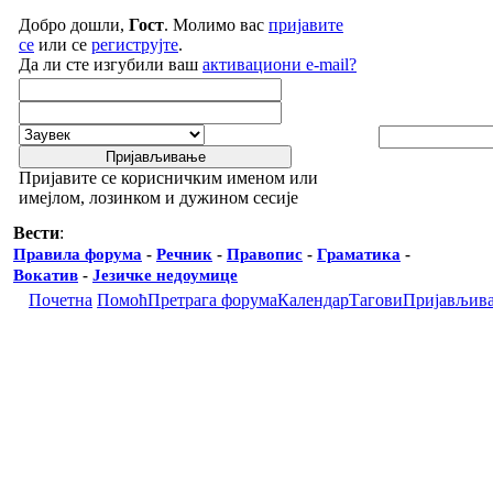
Добро дошли,
Гост
. Молимо вас
пријавите
се
или се
региструјте
.
Да ли сте изгубили ваш
активациони e-mail?
Пријавите се корисничким именом или
имејлом, лозинком и дужином сесије
Вести
:
Правила форума
-
Речник
-
Правопис
-
Граматика
-
Вокатив
-
Језичке недоумице
Почетна
Помоћ
Претрага форума
Календар
Тагови
Пријављив