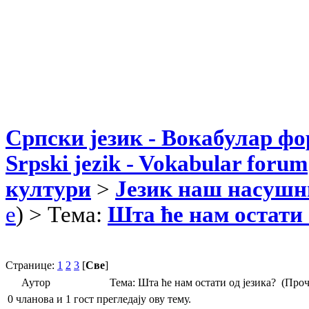
Српски језик - Вокабулар ф
Srpski jezik - Vokabular forum
култури
>
Језик наш насушн
e
) > Тема:
Шта ће нам остати 
Странице:
1
2
3
[
Све
]
Аутор
Тема: Шта ће нам остати од језика? (Про
0 чланова и 1 гост прегледају ову тему.