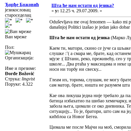
Ђорђе Божовић
Шта ће нам остати од језика?
језикословац
«
у:
12.25 ч. 29.07.2009. »
староседелац
Oduševljava me ovaj fenomen — kako mi po
današnjoj Politici izašao je jedan jako dobar 
Ван мреже
Шта ће нам остати од језика
(Марко Лу
Пол:
Каем ти, матори, скино се јуче са шљак
слушке :’( а смара ме, брате, кад останем
Организација:
мјузе :( Штани, реко, преживећу, сео у 
школе... Два ртаћа у максицама и неке ци
Име и презиме:
носи ни торбу ни свеску...
Đorđe Božović
Струка:
lingvist
Глеам их, торима, слушам, не могу брате 
Поруке: 4.322
сам матор, брате, ништа не разумем шта с
Кае ова ликуша једна није требало да па
батица избахатио па шибао хемичарку, и
забола њега, цимали се око дневника. Те
ситуацију... То је, братори, што сам на ј
кићблоа са Новог Бегеа.
Цимала ме после Мајчи на моб, сморила