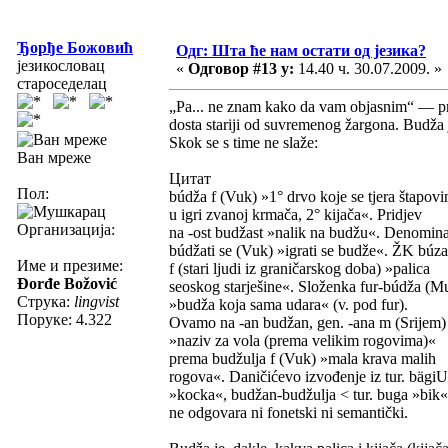
Ђорђе Божовић
Одг: Шта ће нам остати од језика?
језикословац
«
Одговор #13 у:
14.40 ч. 30.07.2009. »
староседелац
„Pa... ne znam kako da vam objasnim“ — p
dosta stariji od suvremenog žargona. Budža j
Skok se s time ne slaže:
Ван мреже
Цитат
Пол:
búdža f (Vuk) »1° drvo koje se tjera štapov
u igri zvanoj krmača, 2° kijača«. Pridjev
Организација:
na -ost budžast »nalik na budžu«. Denomina
búdžati se (Vuk) »igrati se budže«. ŽK búza
Име и презиме:
f (stari ljudi iz graničarskog doba) »palica
Đorđe Božović
seoskog starješine«. Složenka fur-búdža (Mu
Струка:
lingvist
»budža koja sama udara« (v. pod fur).
Поруке: 4.322
Ovamo na -an budžan, gen. -ana m (Srijem)
»naziv za vola (prema velikim rogovima)«
prema budžulja f (Vuk) »mala krava malih
rogova«. Daničićevo izvođenje iz tur. bägiU
»kocka«, budžan-budžulja < tur. buga »bik«
ne odgovara ni fonetski ni semantički.