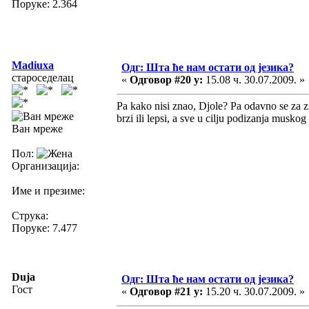
Поруке: 2.364
Madiuxa
Одг: Шта ће нам остати од језика?
староседелац
«
Одговор #20 у:
15.08 ч. 30.07.2009. »
Pa kako nisi znao, Djole? Pa odavno se za z
brzi ili lepsi, a sve u cilju podizanja musko
Ван мреже
Пол:
Организација:
Име и презиме:
Струка:
Поруке: 7.477
Duja
Одг: Шта ће нам остати од језика?
Гост
«
Одговор #21 у:
15.20 ч. 30.07.2009. »