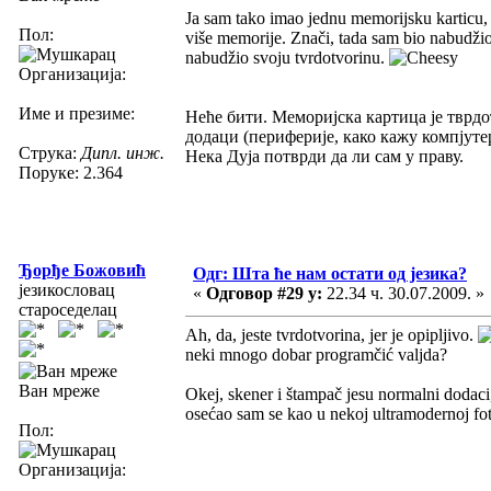
Ja sam tako imao jednu memorijsku karticu,
Пол:
više memorije. Znači, tada sam bio nabudži
nabudžio svoju tvrdotvorinu.
Организација:
Име и презиме:
Неће бити. Меморијска картица је тврдо
додаци (периферије, како кажу компјут
Струка:
Дипл. инж.
Нека Дуја потврди да ли сам у праву.
Поруке: 2.364
Ђорђе Божовић
Одг: Шта ће нам остати од језика?
језикословац
«
Одговор #29 у:
22.34 ч. 30.07.2009. »
староседелац
Ah, da, jeste tvrdotvorina, jer je opipljivo.
neki mnogo dobar programčić valjda?
Ван мреже
Okej, skener i štampač jesu normalni dodaci,
osećao sam se kao u nekoj ultramodernoj fo
Пол:
Организација: