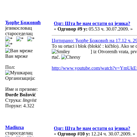
Ђорђе Божовић
Одг: Шта ће нам остати од језика?
језикословац
«
Одговор #9 у:
05.53 ч. 30.07.2009. »
староседелац
Цитирано: Ђорђе Божовић на 17.12 ч. 29
To su ortaci i blok (blokić : kićblo). Ako s
] iz Otvorenih vrata, prv
Ван мреже
rtać.
Пол:
http://www.youtube.com/watch?v=YmU
Организација:
Име и презиме:
Đorđe Božović
Струка:
lingvist
Поруке: 4.322
Madiuxa
Одг: Шта ће нам остати од језика?
староседелац
«
Одговор #10 у:
12.24 ч. 30.07.2009. »