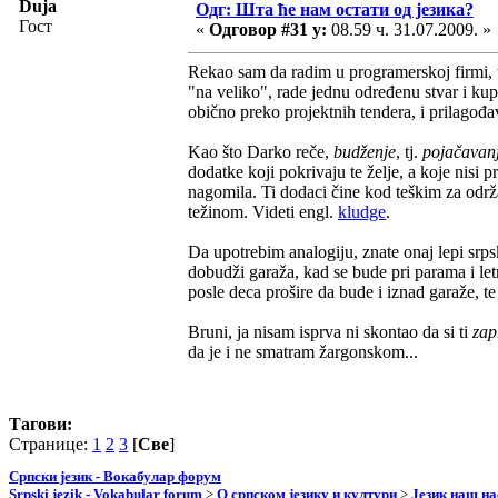
Duja
Одг: Шта ће нам остати од језика?
Гост
«
Одговор #31 у:
08.59 ч. 31.07.2009. »
Rekao sam da radim u programerskoj firmi, 
"na veliko", rade jednu određenu stvar i kup
obično preko projektnih tendera, i prilagođ
Kao što Darko reče,
budženje
, tj.
pojačavan
dodatke koji pokrivaju te želje, a koje nisi 
nagomila. Ti dodaci čine kod teškim za održ
težinom. Videti engl.
kludge
.
Da upotrebim analogiju, znate onaj lepi srp
dobudži garaža, kad se bude pri parama i let
posle deca prošire da bude i iznad garaže, te i
Bruni, ja nisam isprva ni skontao da si ti
zap
da je i ne smatram žargonskom...
Тагови:
Странице:
1
2
3
[
Све
]
Српски језик - Вокабулар форум
Srpski jezik - Vokabular forum
>
О српском језику и култури
>
Језик наш н