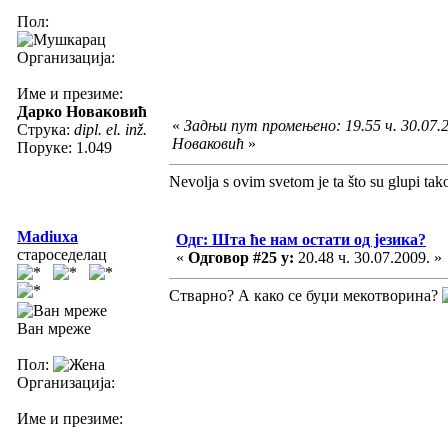
Пол:
Организација:
Име и презиме:
Дарко Новаковић
«
Задњи пут промењено: 19.55 ч. 30.07.
Струка:
dipl. el. inž.
Новаковић
»
Поруке: 1.049
Nevolja s ovim svetom je ta što su glupi tak
Madiuxa
Одг: Шта ће нам остати од језика?
староседелац
«
Одговор #25 у:
20.48 ч. 30.07.2009. »
Стварно? А како се буџи мекотворина?
Ван мреже
Пол:
Организација:
Име и презиме: