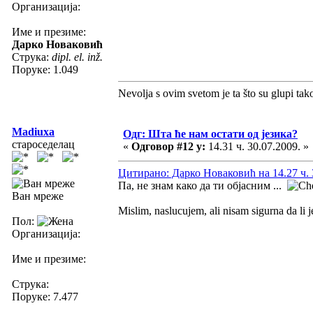
Организација:
Име и презиме:
Дарко Новаковић
Струка:
dipl. el. inž.
Поруке: 1.049
Nevolja s ovim svetom je ta što su glupi tak
Madiuxa
Одг: Шта ће нам остати од језика?
староседелац
«
Одговор #12 у:
14.31 ч. 30.07.2009. »
Цитирано: Дарко Новаковић на 14.27 ч. 
Па, не знам како да ти објасним ...
Ван мреже
Mislim, naslucujem, ali nisam sigurna da li j
Пол:
Организација:
Име и презиме:
Струка:
Поруке: 7.477