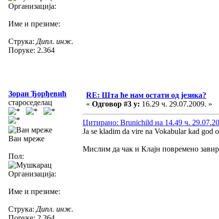
Организација:
Име и презиме:
Струка:
Дипл. инж.
Поруке: 2.364
Зоран Ђорђевић
RE: Шта ће нам остати од језика?
староседелац
«
Одговор #3 у:
16.29 ч. 29.07.2009. »
Цитирано: Brunichild на 14.49 ч. 29.07.2
Ja se kladim da vire na Vokabular kad god o
Ван мреже
Мислим да чак и Клајн повремено завир
Пол:
Организација:
Име и презиме:
Струка:
Дипл. инж.
Поруке: 2.364