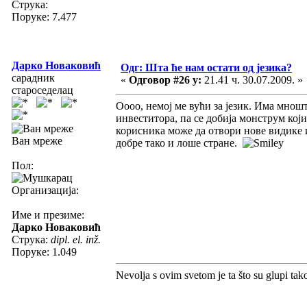
Струка:
Поруке: 7.477
Дарко Новаковић
Одг: Шта ће нам остати од језика?
сарадник
«
Одговор #26 у:
21.41 ч. 30.07.2009. »
староседелац
Оооо, немој ме вући за језик. Има мнош
инвеститора, па се добија монструм кој
корисника може да отвори нове видике 
Ван мреже
добре тако и лоше стране.
Пол:
Организација:
Име и презиме:
Дарко Новаковић
Струка:
dipl. el. inž.
Поруке: 1.049
Nevolja s ovim svetom je ta što su glupi tak