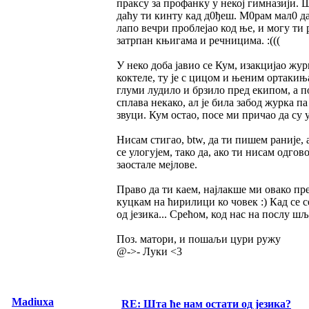
праксу за профанку у некој гимназији. 
даћу ти кинту кад д0ђеш. М0рам мал0 д
лапо вечри проблејао код ње, и могу ти
затрпан књигама и речницима. :(((
У неко доба јавио се Кум, изакцијао жур
коктеле, ту је с цицом и њеним ортакиња
глуми лудило и брзило пред екипом, а по
сплава некако, ал је била забод журка па
звуци. Кум остао, посе ми причао да су 
Нисам стигао, btw, да ти пишем раније, 
се улогујем, тако да, ако ти нисам одго
заостале мејлове.
Право да ти каем, најлакше ми овако пре
куцкам на ћирилици ко човек :) Кад се с
од језика... Срећом, код нас на послу ш
Поз. матори, и пошаљи цури ружу
@->- Луки <3
Madiuxa
RE: Шта ће нам остати од језика?