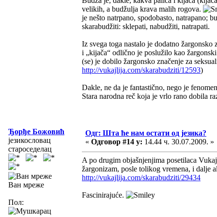
Budža je, dakle, kakva palica i kijača (kija
velikih, a budžulja krava malih rogova.
je nešto natrpano, spodobasto, natrapano; budž
skarabudžiti: sklepati, nabudžiti, natrapati.
Iz svega toga nastalo je dodatno žargonsko 
i „kijača“ odlično je poslužilo kao žargonski 
(se) je dobilo žargonsko značenje za seksua
http://vukajlija.com/skarabudziti/12593
)
Dakle, ne da je fantastično, nego je fenome
Stara narodna reč koja je vrlo rano dobila r
Ђорђе Божовић
Одг: Шта ће нам остати од језика?
језикословац
«
Одговор #14 у:
14.44 ч. 30.07.2009. »
староседелац
A po drugim objašnjenjima posetilaca Vukajl
žargonizam, posle tolikog vremena, i dalje a
http://vukajlija.com/skarabudziti/29434
Ван мреже
Fascinirajuće.
Пол: