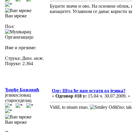
Буџити значи и ово. На основни облик, 
капацитет. Углавном се данас користи за
Ван мреже
Пол:
Организација:
Име и презиме:
Струка:
Дипл. инж.
Поруке: 2.364
Ђорђе Божовић
Одг: Шта ће нам остати од језика?
језикословац
«
Одговор #18 у:
15.04 ч. 30.07.2009. »
староседелац
Vidiš, to nisam znao.
Odlično; tako
Ван мреже