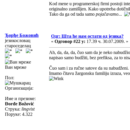
Kod mene u programerskoj firmi postoji int
originalno zamišljen. Kako upotreba dotični
Tako da ga od tada samo
pojačavamo
...
Ђорђе Божовић
Одг: Шта ће нам остати од језика?
језикословац
«
Одговор #22 у:
17.39 ч. 30.07.2009. »
староседелац
Ah, da, da, da, čuo sam da je neko nabudžio 
napisao samo budžiti, bez prefiksa, za to n
Ван мреже
Čuo sam i za ručne satove da su nabudženi. T
Imamo čitavu žargonsku familiju izraza, veom
Пол:
Организација:
Име и презиме:
Đorđe Božović
Струка:
lingvist
Поруке: 4.322