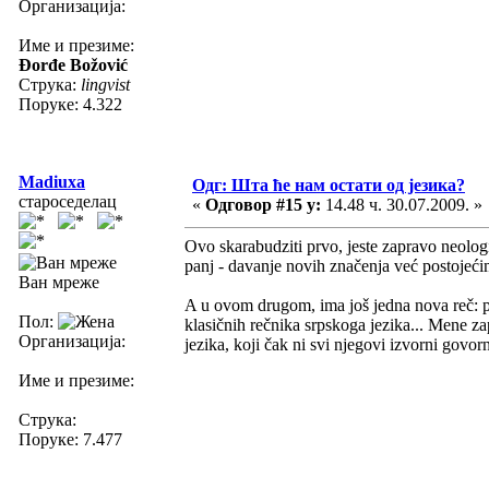
Организација:
Име и презиме:
Đorđe Božović
Струка:
lingvist
Поруке: 4.322
Madiuxa
Одг: Шта ће нам остати од језика?
староседелац
«
Одговор #15 у:
14.48 ч. 30.07.2009. »
Ovo skarabudziti prvo, jeste zapravo neologiz
panj - davanje novih značenja već postojeć
Ван мреже
A u ovom drugom, ima još jedna nova reč: puš
Пол:
klasičnih rečnika srpskoga jezika... Mene za
Организација:
jezika, koji čak ni svi njegovi izvorni govorn
Име и презиме:
Струка:
Поруке: 7.477