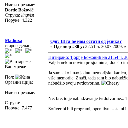
Име и презиме:
Đorđe Božović
Струка:
lingvist
Поруке: 4.322
Madiuxa
Одг: Шта ће нам остати од језика?
староседелац
«
Одговор #30 у:
22.51 ч. 30.07.2009. »
Цитирано: Ђорђе Божовић на 21.54 ч. 30
Valjda nekim novim programima, dodaTcima 
Ван мреже
Ja sam tako imao jednu memorijsku karticu,
Пол:
više memorije. Znači, tada sam bio nabudži
Организација:
nabudžio svoju tvrdotvorinu.
Име и презиме:
Ne, bre, to je nabudzavanje tvrdotvorine... Ta 
Струка:
Поруке: 7.477
Softver bi bili programi, operativni sistemi i