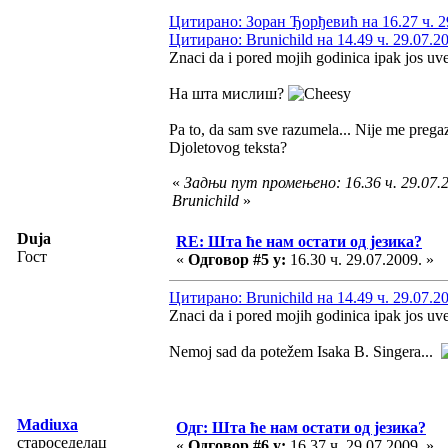
Цитирано: Зоран Ђорђевић на 16.27 ч. 2
Цитирано: Brunichild на 14.49 ч. 29.07.2
Znaci da i pored mojih godinica ipak jos uv
На шта мислиш?
Pa to, da sam sve razumela... Nije me prega
Djoletovog teksta?
«
Задњи пут промењено: 16.36 ч. 29.07.2
Brunichild
»
Duja
RE: Шта ће нам остати од језика?
Гост
«
Одговор #5 у:
16.30 ч. 29.07.2009. »
Цитирано: Brunichild на 14.49 ч. 29.07.2
Znaci da i pored mojih godinica ipak jos uv
Nemoj sad da potežem Isaka B. Singera...
Madiuxa
Одг: Шта ће нам остати од језика?
староседелац
«
Одговор #6 у:
16.37 ч. 29.07.2009. »