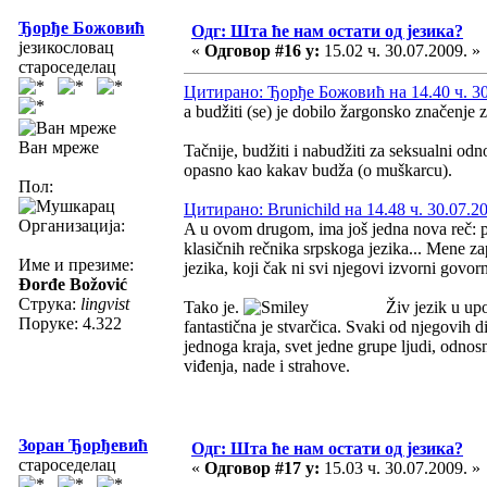
Ђорђе Божовић
Одг: Шта ће нам остати од језика?
језикословац
«
Одговор #16 у:
15.02 ч. 30.07.2009. »
староседелац
Цитирано: Ђорђе Божовић на 14.40 ч. 30
a budžiti (se) je dobilo žargonsko značenje 
Ван мреже
Tačnije, budžiti i nabudžiti za seksualni odno
opasno kao kakav budža (o muškarcu).
Пол:
Цитирано: Brunichild на 14.48 ч. 30.07.2
Организација:
A u ovom drugom, ima još jedna nova reč: puš
klasičnih rečnika srpskoga jezika... Mene za
Име и презиме:
jezika, koji čak ni svi njegovi izvorni govorn
Đorđe Božović
Струка:
lingvist
Tako je.
Živ jezik u upot
Поруке: 4.322
fantastična je stvarčica. Svaki od njegovih di
jednoga kraja, svet jedne grupe ljudi, odnosn
viđenja, nade i strahove.
Зоран Ђорђевић
Одг: Шта ће нам остати од језика?
староседелац
«
Одговор #17 у:
15.03 ч. 30.07.2009. »