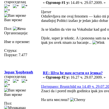
староседелац
«
Одговор #1 у:
14.49 ч. 29.07.2009. »
Цитат
Oduševljava me ovaj fenomen — kako mi po
Ван мреже
današnjoj Politici izašao je jedan jako dobar 
Пол:
Ja se kladim da vire na Vokabular kad god o
Организација:
Djole, super je tekstic. A i ponosna sam na
Име и презиме:
ipak jos uvek nisam za bacanje...
Струка:
Поруке: 7.477
Зоран Ђорђевић
RE: Шта ће нам остати од језика?
староседелац
«
Одговор #2 у:
16.27 ч. 29.07.2009. »
Цитирано: Brunichild на 14.49 ч. 29.07.2
Znaci da i pored mojih godinica ipak jos uv
Ван мреже
На шта мислиш?
Пол: