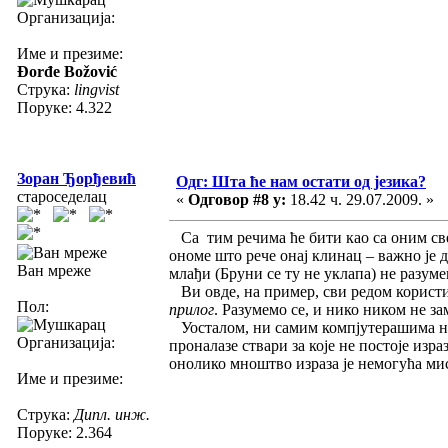
Организација:
Име и презиме:
Đorđe Božović
Струка:
lingvist
Поруке: 4.322
Зоран Ђорђевић
Одг: Шта ће нам остати од језика?
староседелац
«
Одговор #8 у:
18.42 ч. 29.07.2009. »
Са тим речима ће бити као са оним све
ономе што рече онај клинац – важно је д
Ван мреже
млађи (Бруни се ту не уклапа) не разуме
Ви овде, на пример, сви редом корист
Пол:
прилог
. Разумемо се, и нико ником не за
Уосталом, ни самим компјутерашима ниј
Организација:
проналазе ствари за које не постоје изр
онолико мноштво израза је немогућа мис
Име и презиме:
Струка:
Дипл. инж.
Поруке: 2.364