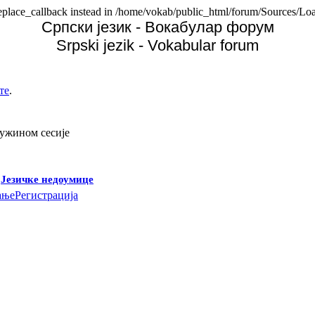
replace_callback instead in /home/vokab/public_html/forum/Sources/Loa
Српски језик - Вокабулар форум
Srpski jezik - Vokabular forum
те
.
дужином сесије
-
Језичке недоумице
ање
Регистрација