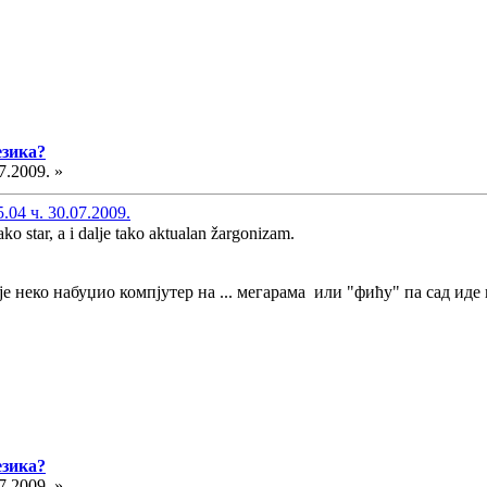
езика?
7.2009. »
04 ч. 30.07.2009.
ko star, a i dalje tako aktualan žargonizam.
е неко набуџио компјутер на ... мегарама или "фићу" па сад иде 
езика?
7.2009. »