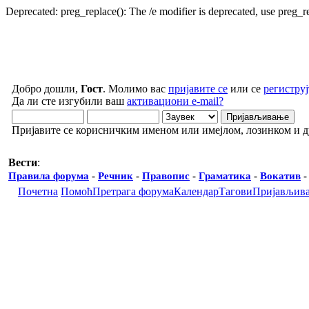
Deprecated: preg_replace(): The /e modifier is deprecated, use preg_
Добро дошли,
Гост
. Молимо вас
пријавите се
или се
региструј
Да ли сте изгубили ваш
активациони e-mail?
Пријавите се корисничким именом или имејлом, лозинком и 
Вести
:
Правила форума
-
Речник
-
Правопис
-
Граматика
-
Вокатив
Почетна
Помоћ
Претрага форума
Календар
Тагови
Пријављив