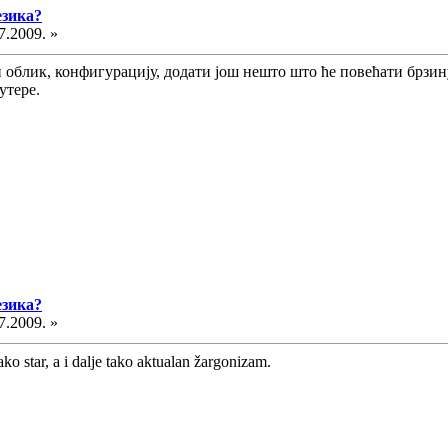
езика?
7.2009. »
 облик, конфигурацију, додати још нешто што ће повећати брзину,
утере.
езика?
7.2009. »
ko star, a i dalje tako aktualan žargonizam.