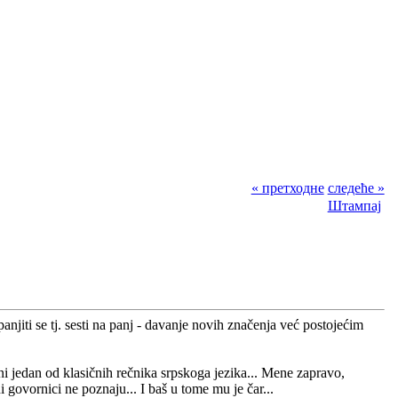
« претходне
следеће »
Штампај
anjiti se tj. sesti na panj - davanje novih značenja već postojećim
ni jedan od klasičnih rečnika srpskoga jezika... Mene zapravo,
i govornici ne poznaju... I baš u tome mu je čar...