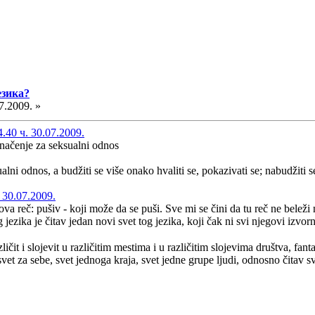
езика?
7.2009. »
40 ч. 30.07.2009.
značenje za seksualni odnos
sualni odnos, a budžiti se više onako hvaliti se, pokazivati se; nabudžit
 30.07.2009.
 reč: pušiv - koji može da se puši. Sve mi se čini da tu reč ne beleži 
ezika je čitav jedan novi svet tog jezika, koji čak ni svi njegovi izvorn
ličit i slojevit u različitim mestima i u različitim slojevima društva, fant
 svet za sebe, svet jednoga kraja, svet jedne grupe ljudi, odnosno čitav 