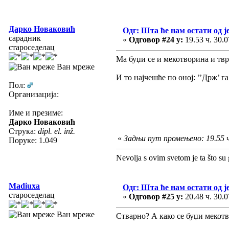
Дарко Новаковић
Одг: Шта ће нам остати од ј
сарадник
«
Одговор #24 у:
19.53 ч. 30.0
староседелац
Ма буџи се и мекотворина и твр
Ван мреже
И то најчешће по оној: ’’Држ’ га д
Пол:
Организација:
Име и презиме:
Дарко Новаковић
Струка:
dipl. el. inž.
«
Задњи пут промењено: 19.55 ч
Поруке: 1.049
Nevolja s ovim svetom je ta što su 
Madiuxa
Одг: Шта ће нам остати од ј
староседелац
«
Одговор #25 у:
20.48 ч. 30.0
Ван мреже
Стварно? А како се буџи мекот