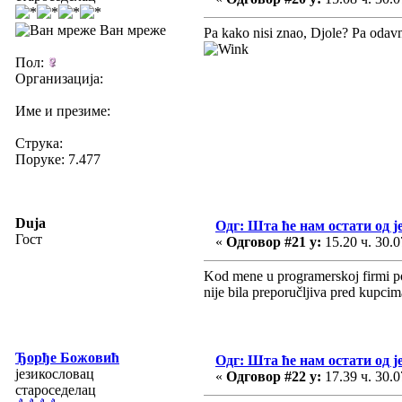
Ван мреже
Pa kako nisi znao, Djole? Pa odavno
Пол:
Организација:
Име и презиме:
Струка:
Поруке: 7.477
Duja
Одг: Шта ће нам остати од ј
Гост
«
Одговор #21 у:
15.20 ч. 30.0
Kod mene u programerskoj firmi pos
nije bila preporučljiva pred kupci
Ђорђе Божовић
Одг: Шта ће нам остати од ј
језикословац
«
Одговор #22 у:
17.39 ч. 30.0
староседелац