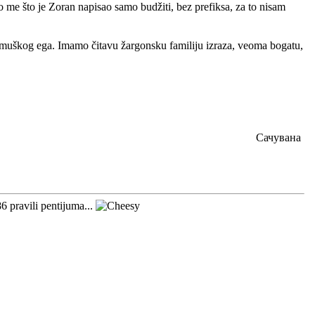
o me što je Zoran napisao samo budžiti, bez prefiksa, za to nisam
ja muškog ega. Imamo čitavu žargonsku familiju izraza, veoma bogatu,
Сачувана
6 pravili pentijuma...