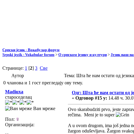
Српски језик - Вокабулар форум
Srpski jezik - Vokabular forum
>
О српском језику и култури
>
Језик наш н
Странице:
1
[
2
]
3
Све
Аутор
Тема: Шта ће нам остати од језик
0 чланова и 1 гост прегледају ову тему.
Madiuxa
Одг: Шта ће нам остати од ј
староседелац
«
Одговор #15 у:
14.48 ч. 30.0
Ван мреже
Ovo skarabudziti prvo, jeste zaprav
rečima. Meni je to super
Пол:
Организација:
A u ovom drugom, ima još jedna nova
žargon oduševljava. Žargon svakog j