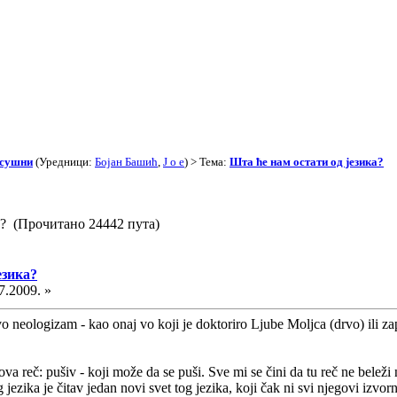
асушни
(Уредници:
Бојан Башић
,
J o e
) > Тема:
Шта ће нам остати од језика?
а? (Прочитано 24442 пута)
езика?
7.2009. »
o neologizam - kao onaj vo koji je doktoriro Ljube Moljca (drvo) ili zap
 reč: pušiv - koji može da se puši. Sve mi se čini da tu reč ne beleži 
ezika je čitav jedan novi svet tog jezika, koji čak ni svi njegovi izvorn