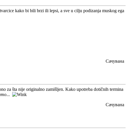
rcice kako bi bili brzi ili lepsi, a sve u cilju podizanja muskog ega
Сачувана
ono za šta nije originalno zamišljen. Kako upotreba dotičnih termina
amo
...
Сачувана