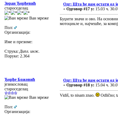
Зоран Ђорђевић
Одг: Шта ће нам остати од ј
староседелац
«
Одговор #17 у:
15.03 ч. 30.0
Ван мреже
Буџити значи и ово. На основни
мотоцикле и, најчешће, за компј
Пол:
Организација:
Име и презиме:
Струка:
Дипл. инж.
Поруке: 2.364
Ђорђе Божовић
Одг: Шта ће нам остати од ј
језикословац
«
Одговор #18 у:
15.04 ч. 30.0
староседелац
Vidiš, to nisam znao.
Odlično; ta
Ван мреже
Пол:
Организација: