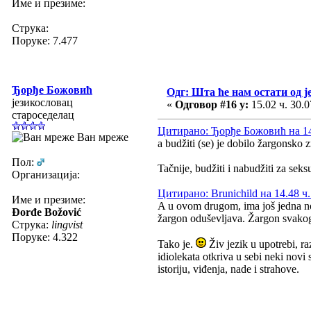
Име и презиме:
Струка:
Поруке: 7.477
Ђорђе Божовић
Одг: Шта ће нам остати од ј
језикословац
«
Одговор #16 у:
15.02 ч. 30.0
староседелац
Цитирано: Ђорђе Божовић на 14.
Ван мреже
a budžiti (se) je dobilo žargonsko 
Пол:
Tačnije, budžiti i nabudžiti za sek
Организација:
Цитирано: Brunichild на 14.48 ч.
Име и презиме:
A u ovom drugom, ima još jedna nova
Đorđe Božović
žargon oduševljava. Žargon svakog j
Струка:
lingvist
Поруке: 4.322
Tako je.
Živ jezik u upotrebi, raz
idiolekata otkriva u sebi neki novi
istoriju, viđenja, nade i strahove.