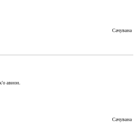
Сачувана
к'о авион.
Сачувана