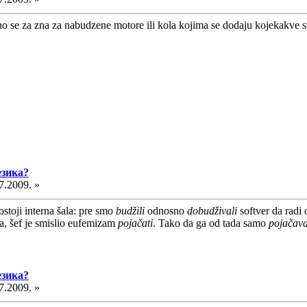
 se za zna za nabudzene motore ili kola kojima se dodaju kojekakve stva
езика?
7.2009. »
toji interna šala: pre smo
budžili
odnosno
dobudživali
softver da radi 
ma, šef je smislio eufemizam
pojačati
. Tako da ga od tada samo
pojačav
езика?
7.2009. »