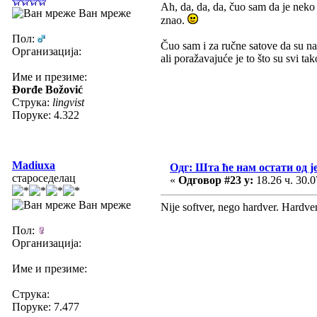
Ah, da, da, da, čuo sam da je neko 
Ван мреже
znao.
Пол:
Čuo sam i za ručne satove da su na
Организација:
ali poražavajuće je to što su svi ta
Име и презиме:
Đorđe Božović
Струка:
lingvist
Поруке: 4.322
Madiuxa
Одг: Шта ће нам остати од ј
староседелац
«
Одговор #23 у:
18.26 ч. 30.0
Ван мреже
Nije softver, nego hardver. Hardve
Пол:
Организација:
Име и презиме:
Струка:
Поруке: 7.477