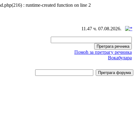
d.php(216) : runtime-created function on line 2
11.47 ч. 07.08.2026.
Помоћ за претрагу речника
Вокабулара