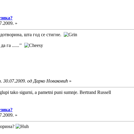
езика?
7.2009. »
дотворина, шта год се стигне.
а га ......’’
. 30.07.2009. од Дарко Новаковић
»
glupi tako sigurni, a pametni puni sumnje. Bertrand Russell
езика?
7.2009. »
ворина?