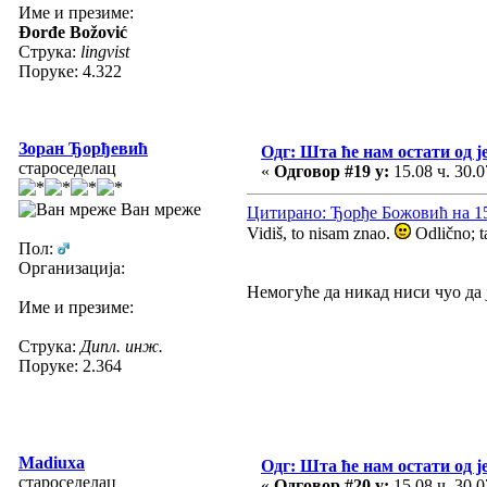
Име и презиме:
Đorđe Božović
Струка:
lingvist
Поруке: 4.322
Зоран Ђорђевић
Одг: Шта ће нам остати од ј
староседелац
«
Одговор #19 у:
15.08 ч. 30.0
Ван мреже
Цитирано: Ђорђе Божовић на 15.
Vidiš, to nisam znao.
Odlično; ta
Пол:
Организација:
Немогуће да никад ниси чуо да ј
Име и презиме:
Струка:
Дипл. инж.
Поруке: 2.364
Madiuxa
Одг: Шта ће нам остати од ј
староседелац
«
Одговор #20 у:
15.08 ч. 30.0