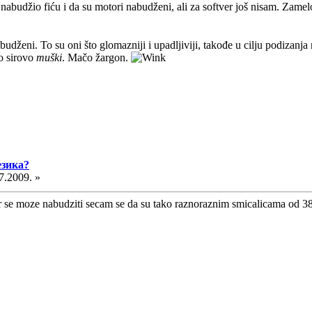
nabudžio fiću i da su motori nabudženi, ali za softver još nisam. Zamel
budženi. To su oni što glomazniji i upadljiviji, takođe u cilju podizan
ko sirovo
muški
. Mačo žargon.
езика?
7.2009. »
r se moze nabudziti secam se da su tako raznoraznim smicalicama od 38