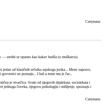
Сачувана
i se — srediti se opasno kao kakav budža (o muškarcu).
ni jedan od klasičnih rečnika srpskoga jezika... Mene zapravo,
i govornici ne poznaju... I baš u tome mu je čar...
astična je stvarčica. Svaki od njegovih dijalekata, sociolekata i
svet jednoga čoveka, njegovu psihologiju i mišljenje, spoznaju i
Сачувана